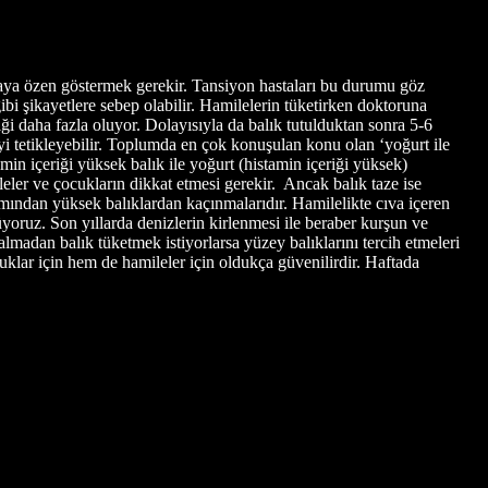
maya özen göstermek gerekir. Tansiyon hastaları bu durumu göz
ibi şikayetlere sebep olabilir. Hamilelerin tüketirken doktoruna
iği daha fazla oluyor. Dolayısıyla da balık tutulduktan sonra 5-6
eyi tetikleyebilir. Toplumda en çok konuşulan konu olan ‘yoğurt ile
n içeriği yüksek balık ile yoğurt (histamin içeriği yüksek)
ileler ve çocukların dikkat etmesi gerekir. Ancak balık taze ise
kımından yüksek balıklardan kaçınmalarıdır. Hamilelikte cıva içeren
yoruz. Son yıllarda denizlerin kirlenmesi ile beraber kurşun ve
madan balık tüketmek istiyorlarsa yüzey balıklarını tercih etmeleri
klar için hem de hamileler için oldukça güvenilirdir. Haftada