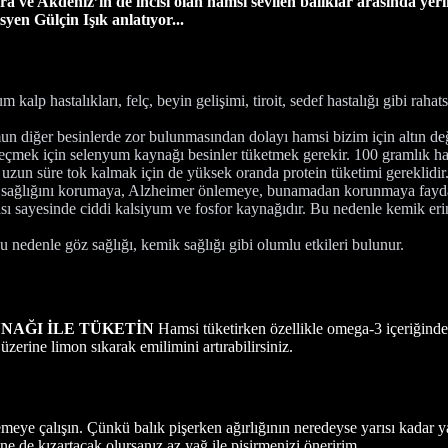
e Akdeniz’in de incisi olan hamsi sevilen balıklar arasında yerin
en Gülçin Işık anlatıyor...
kalp hastalıkları, felç, beyin gelişimi, tiroit, sedef hastalığı gibi rah
n diğer besinlerde zor bulunmasından dolayı hamsi bizim için altın değeri
 geçmek için selenyum kaynağı besinler tüketmek gerekir. 100 gramlık ham
uzun süre tok kalmak için de yüksek oranda protein tüketimi gereklidir.
sağlığını korumaya, Alzheimer önlemeye, bunamadan korunmaya fayda
 sayesinde ciddi kalsiyum ve fosfor kaynağıdır. Bu nedenle kemik erime
u nedenle göz sağlığı, kemik sağlığı gibi olumlu etkileri bulunur.
NAĞI İLE TÜKETİN
Hamsi tüketirken özellikle omega-3 içeriğinde
zerine limon sıkarak emilimini artırabilirsiniz.
meye çalışın. Çünkü balık pişerken ağırlığının neredeyse yarısı kadar y
ine de kızartacak olursanız az yağ ile pişirmenizi öneririm.