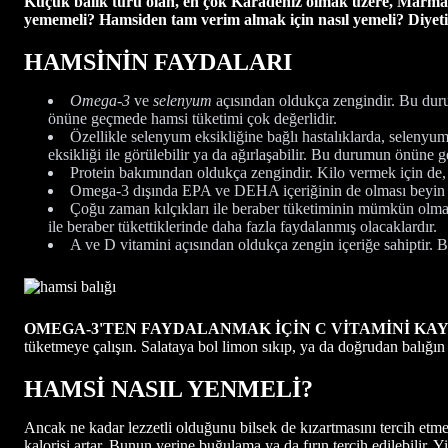
Küçük balık türü olan, en çok Karadeniz olmak üzere, Marmara v
yememeli? Hamsiden tam verim almak için nasıl yemeli? Diyetisy
HAMSİNİN FAYDALARI
Omega-3
ve
selenyum
açısından oldukça zengindir. Bu durum 
önüne geçmede hamsi tüketimi çok değerlidir.
Özellikle selenyum eksikliğine bağlı hastalıklarda, selenyumu
eksikliği ile görülebilir ya da ağırlaşabilir. Bu durumun önüne
Protein bakımından oldukça zengindir. Kilo vermek için de, 
Omega-3 dışında EPA ve DEHA içeriğinin de olması beyin 
Çoğu zaman kılçıkları ile beraber tüketiminin mümkün olması
ile beraber tükettiklerinde daha fazla faydalanmış olacaklardır.
A ve D vitamini açısından oldukça zengin içeriğe sahiptir. B
OMEGA-3'TEN FAYDALANMAK İÇİN C VİTAMİNİ KAY
tüketmeye çalışın. Salataya bol limon sıkıp, ya da doğrudan balığın ü
HAMSİ NASIL YENMELİ?
Ancak ne kadar lezzetli olduğunu bilsek de kızartmasını tercih etme
kalorisi artar. Bunun yerine buğulama ya da fırın tercih edilebilir. Y