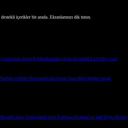
estekli içerikler bir arada. Ekranlarınızı dik tutun.
ry
Atlas
Auto Show
B-Mag
Burda
Ev Bahçe
Evim
HELLO!
Hey Girl
Yacht
Level
Elle Decoration
All About Space
Bebeğimle
Capital
Mesafeli Satış Sözleşmesi
Çerez Politikası
Teslimat ve İade
Yayın İlkeleri