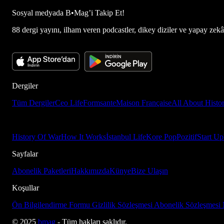
Sosyal medyada
B•Mag’i Takip Et!
88 dergi yayını, ilham veren podcastler, dikey diziler ve yapay zekâ d
Dergiler
Tüm Dergiler
Ceo Life
Formsante
Maison Française
All About Histo
History Of War
How It Works
İstanbul Life
Kore Pop
Pozitif
Start Up
Sayfalar
Abonelik Paketleri
Hakkımızda
Künye
Bize Ulaşın
Koşullar
Ön Bilgilendirme Formu
Gizlilik Sözleşmesi
Abonelik Sözleşmesi
© 2025
bmag
- Tüm hakları saklıdır.