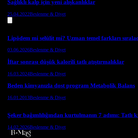
Sağlıklı kalp için yeni alışkanlıklar
25.04.2022
Beslenme & Diyet
Lipödem mi selülit mi? Uzman temel farkları sırala
03.06.2026
Beslenme & Diyet
İftar sonrası düşük kalorili tatlı atıştırmalıklar
16.03.2024
Beslenme & Diyet
Beden kimyanızla dost program Metabolik Balans
16.01.2013
Beslenme & Diyet
Şeker bağımlılığından kurtulmanın 7 adımı: Tatlı kri
14.02.2026
Beslenme & Diyet