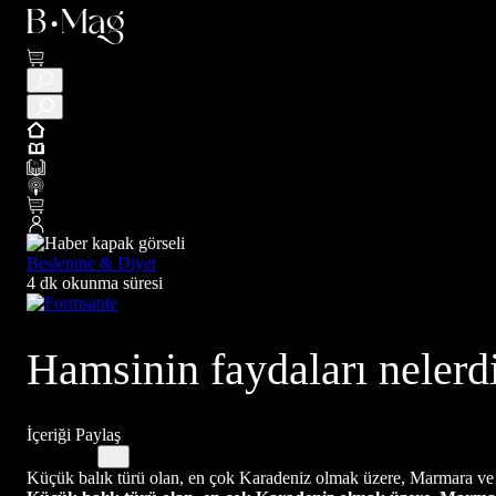
Beslenme & Diyet
4 dk okunma süresi
Hamsinin faydaları nelerdi
İçeriği Paylaş
Küçük balık türü olan, en çok Karadeniz olmak üzere, Marmara ve Akd