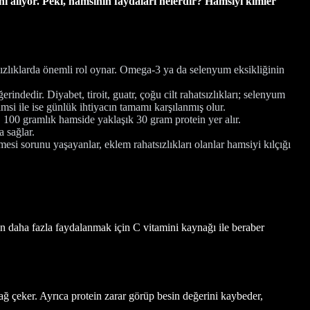
i alıyor. Peki, hamsinin faydaları nelerdir? Hamsiyi kimler
atsızlıklarda önemli rol oynar. Omega-3 ya da selenyum eksikliğinin
ndedir. Diyabet, tiroit, guatr, çoğu cilt rahatsızlıkları; selenyum
si ile ise günlük ihtiyacın tamamı karşılanmış olur.
 100 gramlık hamside yaklaşık 30 gram protein yer alır.
 sağlar.
si sorunu yaşayanlar, eklem rahatsızlıkları olanlar hamsiyi kılçığı
n daha fazla faydalanmak için C vitamini kaynağı ile beraber
ağ çeker. Ayrıca protein zarar görüp besin değerini kaybeder,