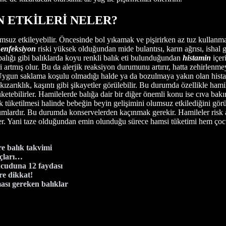
 ETKİLERİ NELER?
msuz etkileyebilir. Öncesinde bol yıkamak ve pişirirken az tuz kullan
 enfeksiyon
riski yüksek olduğundan mide bulantısı, karın ağrısı, ishal g
alığı gibi balıklarda koyu renkli balık eti bulunduğundan
histamin
içer
i artmış olur. Bu da alerjik reaksiyon durumunu artırır, hatta zehirlenm
Uygun saklama koşulu olmadığı halde ya da bozulmaya yakın olan histami
 kızarıklık, kaşıntı gibi şikayetler görülebilir. Bu durumda özellikle ham
üketebilirler. Hamilelerde balığa dair bir diğer önemli konu ise cıva ba
 tüketilmesi halinde bebeğin beyin gelişimini olumsuz etkilediğini görü
mlardır. Bu durumda konservelerden kaçınmak gerekir. Hamileler risk al
er. Yani taze olduğundan emin olunduğu sürece hamsi tüketimi hem çocu
e balık takvimi
uçları…
ücuduna 12 faydası
re dikkat!
ası gereken balıklar