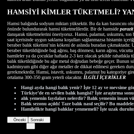
HAMSİYİ KİMLER TÜKETMELİ? YAN
Hamsi balığında sodyum miktarı yüksektir. Bu da kan basıncını olu
önünde bulundurarak hamsi tüketmelilerdir. Bir de hamside
parazit
danışarak tüketmelerini öneriyoruz. Hamsi, palamut, uskumru, ton b
saat içerisinde uygun saklama koşulları sağlanmazsa histamin içeriğ
beraber balık tüketimi’nin kökeni de aslında buradan çıkmaktadır. 
beraber tüketildiğinde bağ ağrısı, baş dönmesi, karın ağrısı, vücutta
hamileler ya da çocuklar haftada 2-3 kez olacak şekilde rahatlıkla t
balık tüketildiğinde bu ağır metal doğrudan bebeğe geçer. Bunun sık
kadminyum gibi diğer ağır metaller de dikkat edilmesi gereken duru
gerekmektedir. Hamsi, istavrit, uskumru, palamut bu kategoriye gir
ortalama 300-350 gram yeterli olacaktır.
İLGİLİ İÇERİKLER
Hangi ayda hangi balık yenir? İşte 12 ay ve mevsime gör
Türkiye’de en sevilen balık hangisi? İşte araştırma son
alık yemenin faydaları nelerdir? Balık yemenin insan v
Balık sezonu açıldı! Taze balık nasıl seçilir? Bu maddele
Hamilelikte hangi balıklar yenmemeli? İşte uzak durulm
Önceki
Sonraki