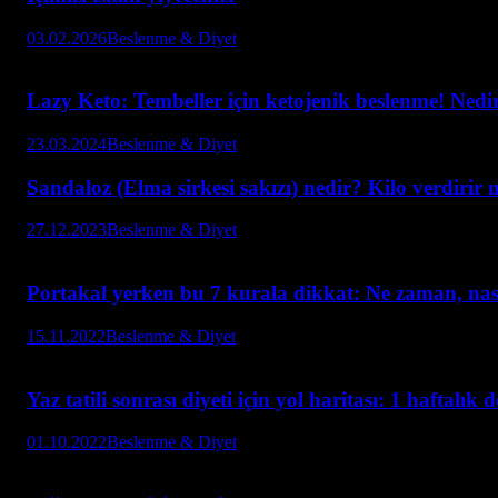
03.02.2026
Beslenme & Diyet
Lazy Keto: Tembeller için ketojenik beslenme! Nedir,
23.03.2024
Beslenme & Diyet
Sandaloz (Elma sirkesi sakızı) nedir? Kilo verdirir 
27.12.2023
Beslenme & Diyet
Portakal yerken bu 7 kurala dikkat: Ne zaman, nası
15.11.2022
Beslenme & Diyet
Yaz tatili sonrası diyeti için yol haritası: 1 haftalık d
01.10.2022
Beslenme & Diyet