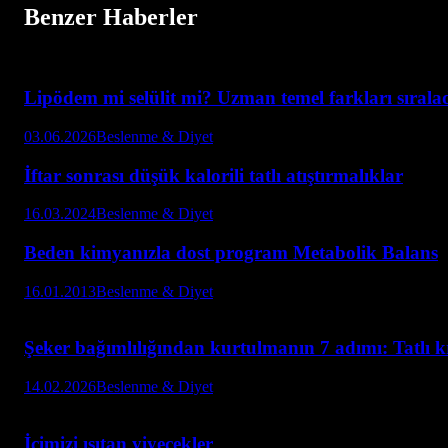
Benzer Haberler
Lipödem mi selülit mi? Uzman temel farkları sırala
03.06.2026
Beslenme & Diyet
İftar sonrası düşük kalorili tatlı atıştırmalıklar
16.03.2024
Beslenme & Diyet
Beden kimyanızla dost program Metabolik Balans
16.01.2013
Beslenme & Diyet
Şeker bağımlılığından kurtulmanın 7 adımı: Tatlı kri
14.02.2026
Beslenme & Diyet
İçimizi ısıtan yiyecekler