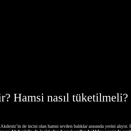
r? Hamsi nasıl tüketilmeli?
eniz’in de incisi olan hamsi sevilen balıklar arasında yerini alıyor. P