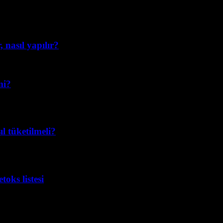
 nasıl yapılır?
mi?
l tüketilmeli?
etoks listesi