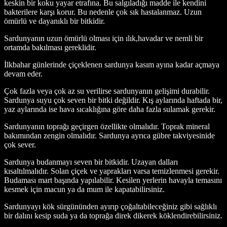
keskin bir koku yayar etrafına. Bu salgıladığı madde ile kendini
bakterilere karşı korur. Bu nedenle çok sık hastalanmaz. Uzun
ömürlü ve dayanıklı bir bitkidir.
Sardunyanın uzun ömürlü olması için ılık,havadar ve nemli bir
ortamda bakılması gereklidir.
İlkbahar günlerinde çiçeklenen sardunya kasım ayına kadar açmaya
devam eder.
Çok fazla veya çok az su verilirse sardunyanın gelişimi durabilir.
Sardunya suyu çok seven bir bitki değildir. Kış aylarında haftada bir,
yaz aylarında ise hava sıcaklığına göre daha fazla sulamak gerekir.
Sardunyanın toprağı geçirgen özellikte olmalıdır. Toprak mineral
bakımından zengin olmalıdır. Sardunya ayrıca gübre takviyesinide
çok sever.
Sardunya budanmayı seven bir bitkidir. Uzayan dalları
kısaltılmalıdır. Solan çiçek ve yaprakları varsa temizlenmesi gerekir.
Budaması mart başında yapılabilir. Kesilen yerlerin havayla temasını
kesmek için macun ya da mum ile kapatabilirsiniz.
Sardunyayı kök sürgününden ayırıp çoğaltabileceğiniz gibi sağlıklı
bir dalını kesip suda ya da toprağa direk dikerek köklendirebilirsiniz.