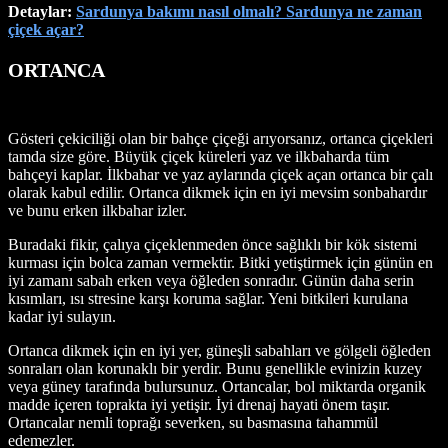
Detaylar:
Sardunya bakımı nasıl olmalı? Sardunya ne zaman
çiçek açar?
ORTANCA
Gösteri çekiciliği olan bir bahçe çiçeği arıyorsanız, ortanca çiçekleri
tamda size göre. Büyük çiçek küreleri yaz ve ilkbaharda tüm
bahçeyi kaplar. İlkbahar ve yaz aylarında çiçek açan ortanca bir çalı
olarak kabul edilir. Ortanca dikmek için en iyi mevsim sonbahardır
ve bunu erken ilkbahar izler.
Buradaki fikir, çalıya çiçeklenmeden önce sağlıklı bir kök sistemi
kurması için bolca zaman vermektir. Bitki yetiştirmek için günün en
iyi zamanı sabah erken veya öğleden sonradır. Günün daha serin
kısımları, ısı stresine karşı koruma sağlar. Yeni bitkileri kurulana
kadar iyi sulayın.
Ortanca dikmek için en iyi yer, güneşli sabahları ve gölgeli öğleden
sonraları olan korunaklı bir yerdir. Bunu genellikle evinizin kuzey
veya güney tarafında bulursunuz. Ortancalar, bol miktarda organik
madde içeren toprakta iyi yetişir. İyi drenaj hayati önem taşır.
Ortancalar nemli toprağı severken, su basmasına tahammül
edemezler.