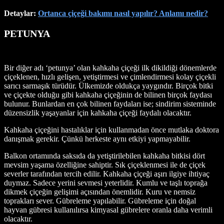
Detaylar:
Ortanca çiçeği bakımı nasıl yapılır? Anlamı nedir?
PETUNYA
Bir diğer adı ‘petunya’ olan kahkaha çiçeği ilk dikildiği dönemlerde
çiçeklenen, hızlı gelişen, yetiştirmesi ve çimlendirmesi kolay çiçekli
sarıcı sarmaşık türüdür. Ülkemizde oldukça yaygındır. Birçok bitki
ve çiçekte olduğu gibi kahkaha çiçeğinin de bilinen birçok faydası
bulunur. Bunlardan en çok bilinen faydaları ise; sindirim sisteminde
düzensizlik yaşayanlar için kahkaha çiçeği faydalı olacaktır.
Kahkaha çiçeğini hastalıklar için kullanmadan önce mutlaka doktora
danışmak gerekir. Çünkü herkeste aynı etkiyi yapmayabilir.
Balkon ortamında saksıda da yetiştirilebilen kahkaha bitkisi dört
mevsim yaşama özelliğine sahiptir. Sık çiçeklenmesi ile de çiçek
severler tarafından tercih edilir. Kahkaha çiçeği aşırı ilgiye ihtiyaç
duymaz. Sadece yerini sevmesi yeterlidir. Kumlu ve taşlı toprağa
dikmek çiçeğin gelişimi açısından önemlidir. Kuru ve nemsiz
toprakları sever. Gübreleme yapılabilir. Gübreleme için doğal
hayvan gübresi kullanılırsa kimyasal gübrelere oranla daha verimli
olacaktır.