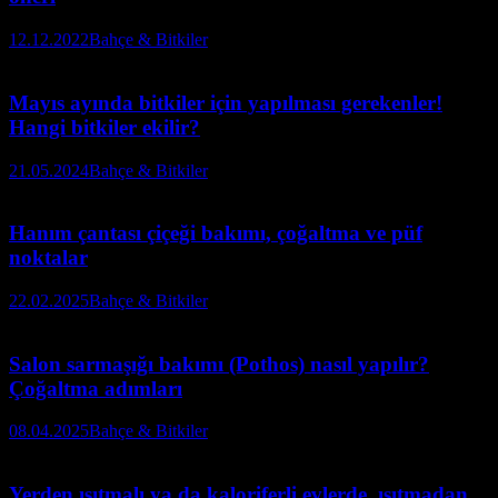
12.12.2022
Bahçe & Bitkiler
Mayıs ayında bitkiler için yapılması gerekenler!
Hangi bitkiler ekilir?
21.05.2024
Bahçe & Bitkiler
Hanım çantası çiçeği bakımı, çoğaltma ve püf
noktalar
22.02.2025
Bahçe & Bitkiler
Salon sarmaşığı bakımı (Pothos) nasıl yapılır?
Çoğaltma adımları
08.04.2025
Bahçe & Bitkiler
Yerden ısıtmalı ya da kaloriferli evlerde, ısıtmadan