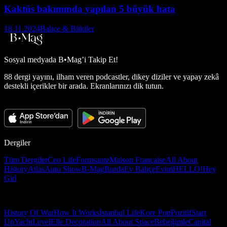
Kaktüs bakımında yapılan 5 büyük hata
18.11.2024
Bahçe & Bitkiler
Sosyal medyada
B•Mag’i Takip Et!
88 dergi yayını, ilham veren podcastler, dikey diziler ve yapay zekâ
destekli içerikler bir arada. Ekranlarınızı dik tutun.
Dergiler
Tüm Dergiler
Ceo Life
Formsante
Maison Française
All About
History
Atlas
Auto Show
B-Mag
Burda
Ev Bahçe
Evim
HELLO!
Hey
Girl
History Of War
How It Works
İstanbul Life
Kore Pop
Pozitif
Start
Up
Yacht
Level
Elle Decoration
All About Space
Bebeğimle
Capital