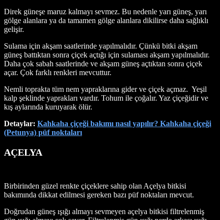
Direk güneşe maruz kalmayı sevmez. Bu nedenle yarı güneş, yarı
gölge alanlara ya da tamamen gölge alanlara dikilirse daha sağlıklı
gelişir.
Sulama için akşam saatlerinde yapılmalıdır. Çünkü bitki akşam
güneş battıktan sonra çiçek açtığı için sulaması akşam yapılmalıdır.
Daha çok sabah saatlerinde ve akşam güneş açtıktan sonra çiçek
açar. Çok farklı renkleri mevcuttur.
Nemli toprakta tüm nem yapraklarına gider ve çiçek açmaz. Yeşil
kalp şeklinde yaprakları vardır. Tohum ile çoğalır. Yaz çiçeğidir ve
kış aylarında kuruyarak ölür.
Detaylar:
Kahkaha çiçeği bakımı nasıl yapılır? Kahkaha çiçeği
(Petunya) püf noktaları
AÇELYA
Birbirinden güzel renkte çiçeklere sahip olan Açelya bitkisi
bakımında dikkat edilmesi gereken bazı püf noktaları mevcut.
Doğrudan güneş ışığı almayı sevmeyen açelya bitkisi filtrelenmiş