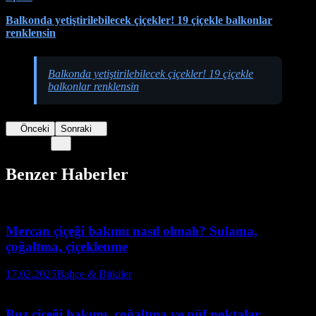
Balkonda yetiştirilebilecek çiçekler! 19 çiçekle balkonlar
renklensin
Balkonda yetiştirilebilecek çiçekler! 19 çiçekle
balkonlar renklensin
Önceki
Sonraki
Benzer Haberler
Mercan çiçeği bakımı nasıl olmalı? Sulama,
çoğaltma, çiçeklenme
17.02.2025
Bahçe & Bitkiler
Buz çiçeği bakımı, çoğaltma ve püf noktalar