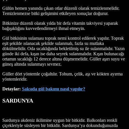
Gülün hemen yanında çıkan otlar düzenli olarak temizlenmelidir.
Temizlenmezse bitki gelişimini etkileyen sonuçlar doğurur.
Bitkinize düzenli olarak yılda bir defa vitamin takviyesi yaparak
bağışıklığını kuvvetlendirmeyi ihmal etmeyin.
Gül bitkisinin sulaması toprak nemi kontrol edilerek yapılır. Toprak
eşit şekilde ıslanacak şekilde sulanmalı, fazla su mutlaka
dökülmelidir. Oda sıcaklığında bekletilmiş su ile sulanmalıdır. Yazın
günde iki defa, kışın ise daha seyrek sulanmalıdır. Kışın bulunacağı
ortamın sıcaklığı 12 derece altına düşmemelidir. Güller aşırı suyu ve
güneş altında sulanmayı sevmez.
Güller dört yöntemle çoğaltılır. Tohum, çelik, aşı ve kökten ayırma
yöntemleridir.
Detaylar:
Saksıda gül bakımı nasıl yapılır?
SARDUNYA
Sardunya akdeniz ikilimine uygun bir bitkidir. Balkonları renkli
çiçekleriyle süsleyen bir bitkidir. Sardunya’ya dokunduğunuzda