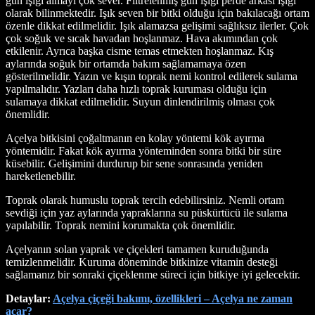
gün ışığı almayı çok sever. Filtrelenmiş gün ışığı perde arkası ışığı
olarak bilinmektedir. Işık seven bir bitki olduğu için bakılacağı ortam
özenle dikkat edilmelidir. Işık alamazsa gelişimi sağlıksız ilerler. Çok
çok soğuk ve sıcak havadan hoşlanmaz. Hava akımından çok
etkilenir. Ayrıca başka cisme temas etmekten hoşlanmaz. Kış
aylarında soğuk bir ortamda bakım sağlamamaya özen
gösterilmelidir. Yazın ve kışın toprak nemi kontrol edilerek sulama
yapılmalıdır. Yazları daha hızlı toprak kuruması olduğu için
sulamaya dikkat edilmelidir. Suyun dinlendirilmiş olması çok
önemlidir.
Açelya bitkisini çoğaltmanın en kolay yöntemi kök ayırma
yöntemidir. Fakat kök ayırma yönteminden sonra bitki bir süre
küsebilir. Gelişimini durdurup bir sene sonrasında yeniden
hareketlenebilir.
Toprak olarak humuslu toprak tercih edebilirsiniz. Nemli ortam
sevdiği için yaz aylarında yapraklarına su püskürtücü ile sulama
yapılabilir. Toprak nemini korumakta çok önemlidir.
Açelyanın solan yaprak ve çiçekleri tamamen kuruduğunda
temizlenmelidir. Kuruma döneminde bitkinize vitamin desteği
sağlamanız bir sonraki çiçeklenme süreci için bitkiye iyi gelecektir.
Detaylar:
Açelya çiçeği bakımı, özellikleri – Açelya ne zaman
açar?