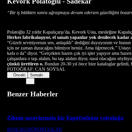
Kevork Polatoğlu -
Sadekâr
“Bir iş bittikten sonra uğraşmaya devam edersen güzelliğini bozar
Polatoğlu 32 yıldır Kapalıçarşı’da. Kevork Usta, mesleğine Kapalıça
Herkes fabrikalaşıyor, el sanatı yapanlar yok denilecek kadar
“Güzeli sevmiyorsun sen, anlaşıldı” dediğini duyuyorum ve bunun 
için ne zaman duracağını bilmiyor henüz. Ama öğrenecek.” Ustayı
kafa o da” diyor. “Gerçekten bazen çok iyi işler yapıyor ama bazen
çalışanlara o taşı alalım, bu taşı alalım diyor, nasıl olacağını söylü
çünkü ürettiren o.
Bundan 20-30 yıl önce bize kataloglar gelir
FOTOĞRAF: CAN SOYSAL
Önceki
Sonraki
Benzer Haberler
Zihnin saraylarında bir Yapı(t)söküm yolculuğu
06.04.2021
RÖPORTAJLAR