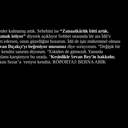
enler kalmamış artık. Sebebini ise
“Zanaatkârlık bitti artık.
kumak istiyor”
diyerek açıklıyor Sohbet sırasında bir ara İdil’e
 edersen, onun güzelliğini bozarsın. İdil de işin mükemmel olması
van Bıçakçı’yı beğeniyor musunuz
diye soruyorum. “Değişik bir
or kendisi sanırım diyorum. “Eskiden de girmezdi. Yanında
famı karıştırıyor bu sırada. “
Kesinlikle Sevan Bey’in hakkıdır,
 hakkını Sezar’a veriyor kendisi. RÖPORTAJ: BERNA ABİK