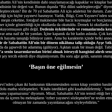
ttin Ali’nin kendisinin dahi onaylamayacağı kapaklar ve kitaplar bası
ndisinin bir değeri var. Bunun dışında “Biz dilini sadeleştireceğiz” diyen
leştireceksin? Bir de 70 yıl Sabahattin Ali için adaletsiz bir durum. Zat
diği için hiçbir yayınevi basmıyor. Varlık, Bilgi, Cem Yayınevi’nden son
meşin ceketine, fotoğraf makinesine bile haciz koymuşlar ve borçlarına
ser içinde gösterildiği için okullarda da okutuldu. Demek ki okullarda ok
i okuyormuşsun gibi değil.
Dedenin öykülerinde ve romanlarında kend
ar ama naif de bir yandan. İçine kapanık da bir kadın aslında. Çok kırı
ek hayatta tanıştığı biliniyor zaten. Ama bu karakterin içinde belki ann
ir de Sabahattin Ali’nin bir dönem nikâhına talip olduğu Ayşe Sıtk
a da şıpsevdi bir adammış (gülüyor). Aşktan uzak bir insan değil. Tabii 
’a senin tasarımlarından birini almak isteseydi hangisini alırdı se
f bir şey tercih ederdi diye düşünüyorum. Bu soru ağır geldi, sanırım ot
‘Başın öne eğilmesin’
nevi’nden çıkan iki baskısının tükenmesinden sonra kitap yeniden bası
matbu sözleşmeleri. ‘Kitabı istedikleri gibi kısaltabilirlermiş’, ‘iste
 bunu yapamazsınız’ diyorum. Misal; Sabahattin Ali’nin temsil ettiği her
ını da içeren bu mektupların ‘ezber yayınevi sözleşmeleri’ne teslim etm
olmayan bir zamanda yayımlanacağını söyleyebilirim.”