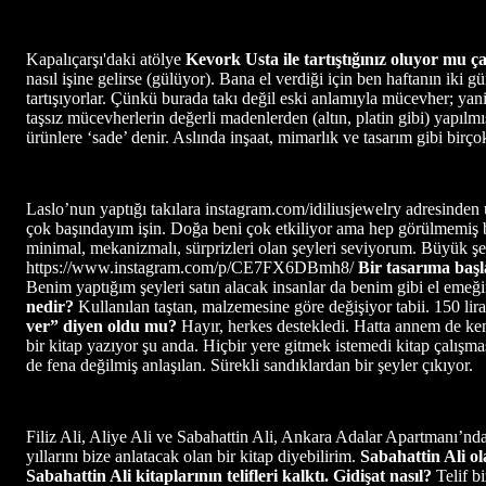
Kapalıçarşı'daki atölye
Kevork Usta ile tartıştığınız oluyor mu ç
nasıl işine gelirse (gülüyor). Bana el verdiği için ben haftanın ik
tartışıyorlar. Çünkü burada takı değil eski anlamıyla mücevher; yani
taşsız mücevherlerin değerli madenlerden (altın, platin gibi) yapılm
ürünlere ‘sade’ denir. Aslında inşaat, mimarlık ve tasarım gibi bir
Laslo’nun yaptığı takılara instagram.com/idiliusjewelry adresinden u
çok başındayım işin. Doğa beni çok etkiliyor ama hep görülmemiş b
minimal, mekanizmalı, sürprizleri olan şeyleri seviyorum. Büyük 
https://www.instagram.com/p/CE7FX6DBmh8/
Bir tasarıma baş
Benim yaptığım şeyleri satın alacak insanlar da benim gibi el emeği
nedir?
Kullanılan taştan, malzemesine göre değişiyor tabii. 150 liral
ver” diyen oldu mu?
Hayır, herkes destekledi. Hatta annem de 
bir kitap yazıyor şu anda. Hiçbir yere gitmek istemedi kitap çalış
de fena değilmiş anlaşılan. Sürekli sandıklardan bir şeyler çıkıyor.
Filiz Ali, Aliye Ali ve Sabahattin Ali, Ankara Adalar Apartmanı’n
yıllarını bize anlatacak olan bir kitap diyebilirim.
Sabahattin Ali o
Sabahattin Ali kitaplarının telifleri kalktı. Gidişat nasıl?
Telif b