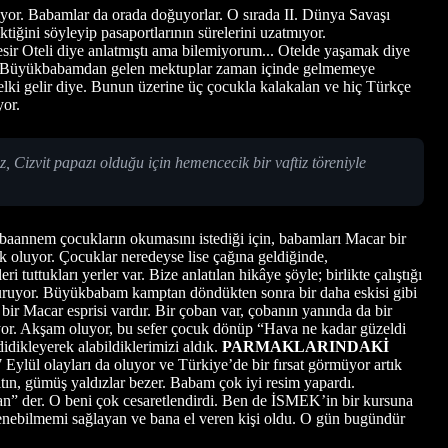
or. Babamlar da orada doğuyorlar. O sırada II. Dünya Savaşı
iğini söyleyip pasaportlarının sürelerini uzatmıyor.
ıkesir Oteli diye anlatmıştı ama bilemiyorum... Otelde yaşamak diye
yor. Büyükbabamdan gelen mektuplar zaman içinde gelmemeye
belki gelir diye. Bunun üzerine üç çocukla kalakalan ve hiç Türkçe
yor.
Cizvit papazı olduğu için hemencecik bir vaftiz töreniyle
abaannem çocukların okumasını istediği için, babamları Macar bir
k oluyor. Çocuklar neredeyse lise çağına geldiğinde,
ttukları yerler var. Bize anlatılan hikâye şöyle; birlikte çalıştığı
oturuyor. Büyükbabam kamptan döndükten sonra bir daha eskisi gibi
r Macar esprisi vardır. Bir çoban var, çobanın yanında da bir
yor. Akşam oluyor, bu sefer çocuk dönüp “Hava ne kadar güzeldi
dikleyerek alabildiklerimizi aldık.
PARMAKLARINDAKİ
lül olayları da oluyor ve Türkiye’de bir fırsat görmüyor artık
ın, gümüş yaldızlar bezer. Babam çok iyi resim yapardı.
lan” der. O beni çok cesaretlendirdi. Ben de İSMEK’in bir kursuna
renebilmemi sağlayan ve bana el veren kişi oldu. O gün bugündür