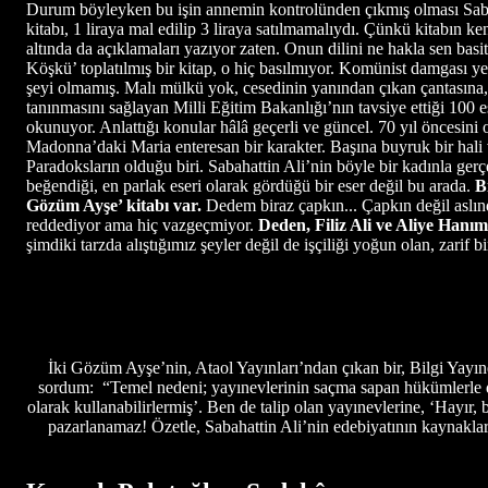
Durum böyleyken bu işin annemin kontrolünden çıkmış olması Sabaha
kitabı, 1 liraya mal edilip 3 liraya satılmamalıydı. Çünkü kitabın ke
altında da açıklamaları yazıyor zaten. Onun dilini ne hakla sen basit
Köşkü’ toplatılmış bir kitap, o hiç basılmıyor. Komünist damgası ye
şeyi olmamış. Malı mülkü yok, cesedinin yanından çıkan çantasına, 
tanınmasını sağlayan Milli Eğitim Bakanlığı’nın tavsiye ettiği 100 e
okunuyor. Anlattığı konular hâlâ geçerli ve güncel. 70 yıl öncesin
Madonna’daki Maria enteresan bir karakter. Başına buyruk bir hali v
Paradoksların olduğu biri. Sabahattin Ali’nin böyle bir kadınla gerç
beğendiği, en parlak eseri olarak gördüğü bir eser değil bu arada.
B
Gözüm Ayşe’ kitabı var.
Dedem biraz çapkın... Çapkın değil aslınd
reddediyor ama hiç vazgeçmiyor.
Deden, Filiz Ali ve Aliye Hanım
şimdiki tarzda alıştığımız şeyler değil de işçiliği yoğun olan, zari
İki Gözüm Ayşe’nin, Ataol Yayınları’ndan çıkan bir, Bilgi Yayı
sordum: “Temel nedeni; yayınevlerinin saçma sapan hükümlerle dolu 
olarak kullanabilirlermiş’. Ben de talip olan yayınevlerine, ‘Hayır,
pazarlanamaz! Özetle, Sabahattin Ali’nin edebiyatının kaynaklar