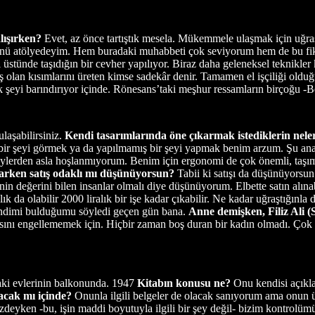
alışırken?
Evet, az önce tartıştık mesela. Mükemmele ulaşmak için uğra
i günü atölyedeyim. Hem buradaki muhabbeti çok seviyorum hem de bu fikir
 üstünde taşıdığın bir cevher yapılıyor. Biraz daha geleneksel teknikler 
ış olan kısımlarını üreten kimse sadekâr denir. Tamamen el işçiliği olduğ
çok şeyi barındırıyor içinde. Rönesans’taki meşhur ressamların birçoğu 
laşabilirsiniz.
Kendi tasarımlarında öne çıkarmak istediklerin nel
ir şeyi görmek ya da yapılmamış bir şeyi yapmak benim arzum. Şu ana k
şeylerden asla hoşlanmıyorum. Benim için ergonomi de çok önemli, taşı
larken satış odaklı mı düşünüyorsun?
Tabii ki satışı da düşünüyors
nin değerini bilen insanlar olmalı diye düşünüyorum. Elbette satın alına
ık da olabilir 2000 liralık bir işe kadar çıkabilir. Ne kadar uğraştığınla 
kendimi bulduğumu söyledi geçen gün bana.
Anne demişken, Filiz Ali (
masını engellememek için. Hiçbir zaman boş duran bir kadın olmadı. Ço
daki evlerinin balkonunda. 1947
Kitabın konusu ne?
Onu kendisi açıkla
lacak mı içinde?
Onunla ilgili belgeler de olacak sanıyorum ama onun üz
izdeyken -bu, işin maddi boyutuyla ilgili bir şey değil- bizim kontrolüm