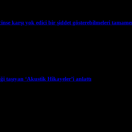
se karşı yok edici bir şiddet gösterebilmeleri tamamen 
i taşıyan ‘Akustik Hikayeler’i anlattı