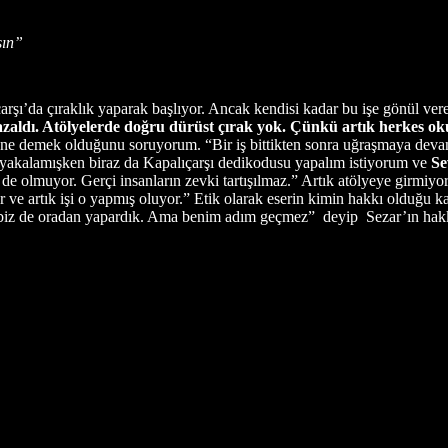
sın”
rşı’da çıraklık yaparak başlıyor. Ancak kendisi kadar bu işe gönül ver
 azaldı. Atölyelerde doğru dürüst çırak yok. Çünkü artık herkes o
ne demek olduğunu soruyorum. “Bir iş bittikten sonra uğraşmaya devam
 yakalamışken biraz da Kapalıçarşı dedikodusu yapalım istiyorum ve
Se
 de olmuyor. Gerçi insanların zevki tartışılmaz.” Artık atölyeye girmiy
yor ve artık işi o yapmış oluyor.” Etik olarak eserin kimin hakkı olduğu ka
di, biz de oradan yapardık. Ama benim adım geçmez” deyip Sezar’ın