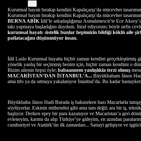
Kurumsal hayatı bırakıp kendini Kapalıçarşı’da mücevher tasarımına ve
Kurumsal hayatı bırakıp kendini Kapalıçarşı’da mücevher tasarımı
BERNA ABİK
İdil’le arkadaşlığımız Asmalımescit’te Ece Aksoy’un
takı yapmaya başladığını duydum. İtiraf ediyorum; böyle nefis cev
kurumsal hayatı -üstelik bunlar hepimizin bildiği köklü aile şi
patlatacağını düşünmüyor insan.
İdil Laslo Kurumsal hayatta hiçbir zaman kendini gerçekleştirmiş
yönelik yanlış bir seçimmiş benim için, hiçbir zaman kendimi o düny
Bizim ailenin hepsi öyle;
babaannem yanlışlıkla terzi olmuş
mese
MACARİSTAN’DAN İSTANBUL’A...
Büyükbabam Jànos Hadi, 
ama tifo ya da sıtmaya yakalanıyor İstanbul’da. Bu kadar hastayk
Büyükbaba Jànos Hadi Burada iş bakınırken bazı Macarlarla tanışıyo
söylüyorlar. Eskinin mühendisi gibi ama tam değil; ara bir iş, tekni
başlıyor. Derken epey bir para kazanıyor ve Macaristan’a geri dön
evleneyim, karımı da alıp Türkiye’ye gideyim, en azından paralarım
cumhuriyet ve Atatürk’ün ilk zamanları... Sanayi gelişiyor ve işgüc