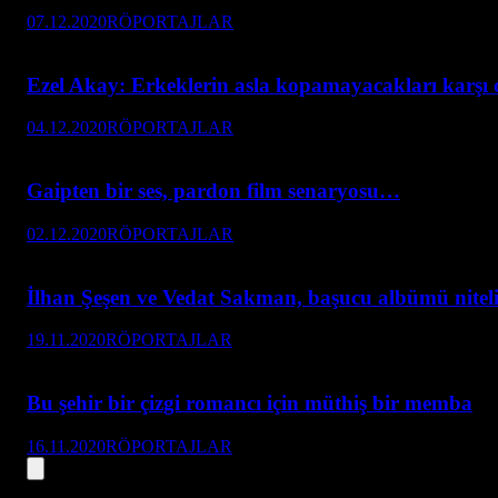
07.12.2020
RÖPORTAJLAR
Ezel Akay: Erkeklerin asla kopamayacakları karşı cin
04.12.2020
RÖPORTAJLAR
Gaipten bir ses, pardon film senaryosu…
02.12.2020
RÖPORTAJLAR
İlhan Şeşen ve Vedat Sakman, başucu albümü niteliğ
19.11.2020
RÖPORTAJLAR
Bu şehir bir çizgi romancı için müthiş bir memba
16.11.2020
RÖPORTAJLAR