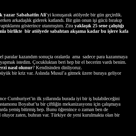
yük yazar Sabahattin Ali
’yi konuşarak atölyede bir gün geçirdik.
derken arkadaşlık giderek katlandı. Bir gün onun işi gücü bırakıp
ptıklarını gösterince utanmıştım. Zira
yaklaşık 25 sene çalıştığı
damla birlikte bir atölyede sabahtan akşama kadar bu işlere kafa
Güzel paralar kazandım sonuçta oralarda ama sadece para kazanmaya
r yapmak istedim. Çocukluktan beri hep bir el becerim vardı benim.
erzi nasıl olunur
? Kendisinden dinliyoruz.
yük bir kriz var. Aslında Musul’a gitmek üzere buraya geliyor
 Cumhuriyet’in ilk yıllarında burada iyi bir iş bulabileceğini
a Kastamonu Boyabat’ta bir çiftliğin mekanizasyonu için çalışmaya
marda yemiş bitirmiş hep. Bunu öğrenince o zaman ben de
 oluyor zaten, buhran var. Türkiye de yeni kurulmakta olan bir