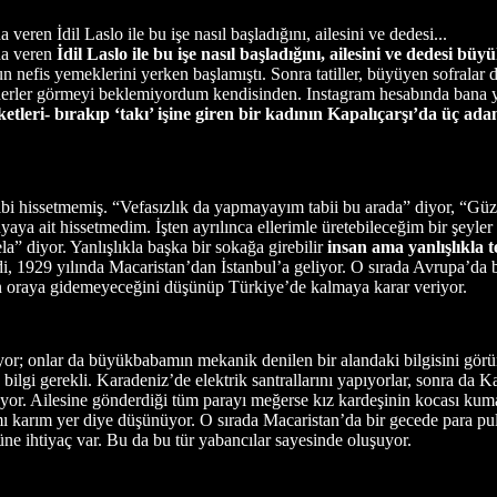
ren İdil Laslo ile bu işe nasıl başladığını, ailesini ve dedesi...
na veren
İdil Laslo ile bu işe nasıl başladığını, ailesini ve dedesi bü
 nefis yemeklerini yerken başlamıştı. Sonra tatiller, büyüyen sofralar 
herler görmeyi beklemiyordum kendisinden. Instagram hesabında bana ya
rketleri- bırakıp ‘takı’ işine giren bir kadının Kapalıçarşı’da üç a
 gibi hissetmemiş. “Vefasızlık da yapmayayım tabii bu arada” diyor, “
aya ait hissetmedim. İşten ayrılınca ellerimle üretebileceğim bir şeyle
la” diyor. Yanlışlıkla başka bir sokağa girebilir
insan ama yanlışlıkla t
1929 yılında Macaristan’dan İstanbul’a geliyor. O sırada Avrupa’da bü
en oraya gidemeyeceğini düşünüp Türkiye’de kalmaya karar veriyor.
r; onlar da büyükbabamın mekanik denilen bir alandaki bilgisini görünce
k bilgi gerekli. Karadeniz’de elektrik santrallarını yapıyorlar, sonra d
üyor. Ailesine gönderdiği tüm parayı meğerse kız kardeşinin kocası ku
ı karım yer diye düşünüyor. O sırada Macaristan’da bir gecede para pul
üne ihtiyaç var. Bu da bu tür yabancılar sayesinde oluşuyor.