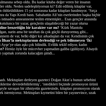
lmasına sebep oldu. Bu kadar kitaba değer veren bir insanın
ler oldu. Neden sadeleştiriyorsun ki? Edit edilmiş kitaplar var,
en öldürüldükten 15 yıl sonrasına kadar kitapları basılmıyor. ‘Sırça
ra da Yapı Kredi bastı. Sabahattin Ali’nin eserlerinden başka hiçbir
 istinaden anneanneme teslim etmemişler... Esas gençler arasında
utulunca bir yazar, gençlerin ulaşabileceği bir yazar olursa
ine benzettiğin bir karakter var mı?
‘Kürk Mantolu
lgan, narin ama bir taraftan da çok güçlü duruyormuş gibi...
eannem de var, belki diğer kız arkadaşları da var. Kendisinin çok
ı İlhan’la mektuplarının derlendiği ve pek bilinmeyen ‘İki
Ayşe’ye olan aşkı çok bilindik. Evlilik teklif ediyor, kadın
nce?
Henüz öyle bir mücevher yapmadım galiba (gülüyor). Alsaydı
urup yapmak zorunda kalacağım şimdi...
lmadı. Mektupları derleyen gazeteci Doğan Akın’a bunun sebebini
diklerine devredebilirlermiş’, ‘istedikleri biçimde promosyon ürünü
 şeyle savaşan bir zihniyetin gazetesinde, kitapları promosyon olarak
ek istemiyoruz. Mektupları kıymetini bilen bir yayınevince, uzak