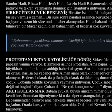
Sándor Hadi, Rózsa Hadi, Jenő Hadi, László Hadi Babannemle evle
patlıyor ve tekrar vatanlarına dönmek için İstanbul’a gidiyorlar. A
SİRKECİ’DE BÜYÜK BEKLEYİŞ
Bir süre İstanbul’da kalıyor
bir şey varmış o zaman... Bir süre sonra paraları azalınca büyü
başlıyor ve uzun bir süre ondan haber alamıyorlar. Hatta babamlar h
bilmeyen bir Macar kadını olan babaannem, el becerisi çok kuvvetli
“Babaannem çocukların okumasını istediği için, babamları Macar
çocuklar Katolik oluyor.”
PROTESTANLIKTAN KATOLİKLİĞE DÖNÜŞ
Sirkeci’den 
papazın yanına veriyor. Bizimkiler aslında Protestan. Ama papaz, Ci
büyükbabamın bir kampa atıldığı haberi ulaşıyor. Ama bu kampın nere
bir ortağı, nasılsa bu yabancı diye Alman ajanı olarak ihbar ediy
olamıyor. Bedensel olarak da psikolojik olarak da tükenmiş durumd
çocuk. Çobanla birlikte koyunları yaymaya gidiyorlar. Çocuk saba
değil mi bugün?” diyor. Çoban da “Ne çok konuştun sen de” diyor. 
AKLI KULLANMAK
Babam avukat, büyük amcam mimar oluyor. D
kendisine. Sonradan öğreniyoruz ki o da süper marangozluk yaparm
Babaannemden başlıyor ama herkeste süper el beceresi var yani. Mim
başladım. Orada kursiyer bir arkadaşım oldu. O da beni Kevork Ust
birlikteyiz.