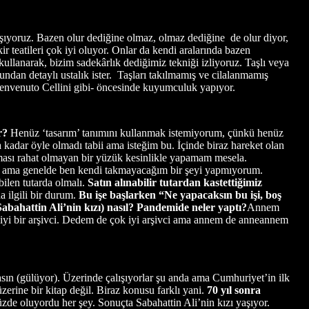
şıyoruz. Bazen olur dediğine olmaz, olmaz dediğine de olur diyor,
 teatileri çok iyi oluyor. Onlar da kendi aralarında bazen
kullanarak, bizim sadekârlık dediğimiz tekniği izliyoruz. Taşlı veya
undan detaylı ustalık ister. Taşları takılmamış ve cilalanmamış
-Benvenuto Cellini gibi- öncesinde kuyumculuk yapıyor.
er?
Henüz ‘tasarım’ tanımını kullanmak istemiyorum, çünkü henüz
adar öyle olmadı tabii ama isteğim bu. İçinde biraz hareket olan
ması rahat olmayan bir yüzük kesinlikle yapamam mesela.
un ama genelde ben kendi takmayacağım bir şeyi yapmıyorum.
bilen tutarda olmalı.
Satın alınabilir tutardan kastettiğimiz
da ilgili bir durum.
Bu işe başlarken “Ne yapacaksın bu işi, boş
Sabahattin Ali’nin kızı) nasıl? Pandemide neler yaptı?
Annem
k iyi bir arşivci. Dedem de çok iyi arşivci ama annem de anneannem
sın (gülüyor). Üzerinde çalışıyorlar şu anda ama Cumhuriyet’in ilk
erine bir kitap değil. Biraz konusu farklı yani.
70 yıl sonra
üzde oluyordu her şey. Sonuçta Sabahattin Ali’nin kızı yaşıyor.