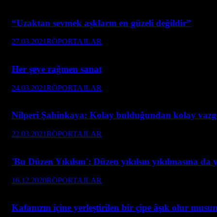
“Uzaktan sevmek aşkların en güzeli değildir”
27.03.2021
RÖPORTAJLAR
Her şeye rağmen sanat
24.03.2021
RÖPORTAJLAR
Nilperi Şahinkaya: Kolay bulduğundan kolay vazg
22.03.2021
RÖPORTAJLAR
'Bu Düzen Yıkılsın': Düzen yıkılsın yıkılmasına da y
16.12.2020
RÖPORTAJLAR
Kafanızın içine yerleştirilen bir çipe âşık olur musu