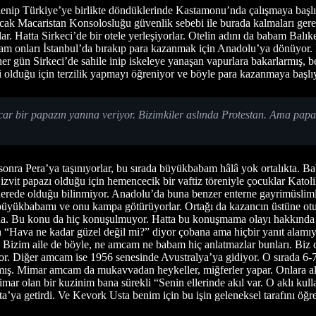
nip Türkiye’ye birlikte döndüklerinde Kastamonu’nda çalışmaya başlıy
ncak Macaristan Konsolosluğu güvenlik sebebi ile burada kalmaları gerekt
lar. Hatta Sirkeci’de bir otele yerleşiyorlar. Otelin adını da babam Bal
kbabam onları İstanbul’da bırakıp para kazanmak için Anadolu’ya dönü
er gün Sirkeci’de sahile inip iskeleye yanaşan vapurlara bakarlarmış, 
 olduğu için terzilik yapmayı öğreniyor ve böyle para kazanmaya başlı
 bir papazın yanına veriyor. Bizimkiler aslında Protestan. Ama papaz, 
sonra Pera’ya taşınıyorlar, bu sırada büyükbabam hâlâ yok ortalıkta. B
zvit papazı olduğu için hemencecik bir vaftiz töreniyle çocuklar Katoli
de olduğu bilinmiyor. Anadolu’da buna benzer enterne gayrimüslimleri tu
or büyükbabamı ve onu kampa götürüyorlar. Ortağı da kazancın üstüne 
a. Bu konu da hiç konuşulmuyor. Hatta bu konuşmama olayı hakkında bi
h “Hava ne kadar güzel değil mi?” diyor çobana ama hiçbir yanıt alamı
Bizim aile de böyle, ne amcam ne babam hiç anlatmazlar bunları. Biz di
iğer amcam ise 1956 senesinde Avustralya’ya gidiyor. O sırada 6-7 Ey
ış. Mimar amcam da mukavvadan heykeller, miğferler yapar. Onlara alt
ar olan bir kuzinim bana sürekli “Senin ellerinde akıl var. O aklı kul
a’ya getirdi. Ve Kevork Usta benim için bu işin geleneksel tarafını öğ