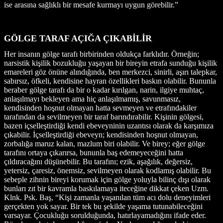
ise arasına sağlıklı bir mesafe kurmayı uygun görebilir.”
GÖLGE TARAF AÇIĞA ÇIKABİLİR
Her insanın gölge tarafı birbirinden oldukça farklıdır. Örneğin;
narsistik kişilik bozukluğu yaşayan bir bireyin etrafa sunduğu kişilik
emareleri göz önüne alındığında, ben merkezci, sinirli, aşırı talepkar,
sabırsız, öfkeli, kendisine hayran özellikleri baskın olabilir. Bununla
beraber gölge tarafı da bir o kadar kırılgan, narin, ilgiye muhtaç,
anlaşılmayı bekleyen ama hiç anlaşılmamış, savunmasız,
kendisinden hoşnut olmayan hatta sevmeyen ve etrafındakiler
tarafından da sevilmeyen bir taraf barındırabilir. Kişinin gölgesi,
bazen içselleştirdiği kendi ebeveyninin uzantısı olarak da karşımıza
çıkabilir. İçselleştirdiği ebeveyn; kendisinden hoşnut olmayan,
zorbalığa maruz kalan, mazlum biri olabilir. Ve birey; eğer gölge
tarafını ortaya çıkarırsa, bununla baş edemeyeceğini hatta
çıldıracağını düşünebilir. Bu tarafını; ezik, aşağılık, değersiz,
yetersiz, çaresiz, önemsiz, sevilmeyen olarak kodlamış olabilir. Bu
sebeple zihnin bireyi korumak için gölge yoluyla bilinç dışı olarak
bunları zıt bir kavramla baskılamaya iteceğine dikkat çeken Uzm.
Klnk. Psk. Baş, “Kişi zamanla yaşanılan tüm acı dolu deneyimleri
gerçekten yok sayar. Bir tek bu şekilde yaşama tutunabileceğini
varsayar. Çocukluğu sorulduğunda, hatırlayamadığını ifade eder.