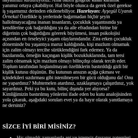
yanımız ortaya çıkabiliyor. Hal böyle olunca da gerek özel gerekse
iş yaşamımız derinden etkilenebiliyor.
Hazırlayan:
Ayşegül Uyanık
Örnekal
Özellikle iş yerlerinde bağırmadan hiçbir şeyin
hallolmayacağına inanan insanların, çocukluk yaşantısında ya
kendilerine çok bağırıldığını ya da aile efradından birine bir
diğerinin çok bağırdığını görerek büyümesi, insan psikolojisi
açısından en örseleyici yaşam olaylarındandır. Zira erken çocukluk
döneminde bu yaşantıya maruz kaldığında, kişi mazlum olmamak
için zalim olmayı tercihe sürüklendiğini fark edemez. Ya da
bazılarında, örneğin kaçıngan kişilik bozukluklarında, tam tersi
zalim olmamak için mazlum olmayı bilinçdışı olarak tercih eder.
Toplum tarafından hoşlanılmayan özelliklerin bastırıldığı gizli bir
kişilik kutusu düşünün. Bu kutunun ansızın açığa çıkması ve
içindekileri sızdırması gibi istenilmeyen bir gücü olduğunu da! Onu
ne yapardınız? Muhtemelen atardınız, uzaklaşmaya çalışırdınız, yok
sayardınız. Peki ya bu kutu, bilinç dışında yer alıyorsa?
Kimliğimizin bastırılmış yönlerini ifade eden bu kutu analojisinden
yola çıkarak, aşağıdaki soruları evet ya da hayır olarak yanıtlamaya
ne dersiniz?
SİZCE İYİ BİRİ MİSİNİZ?
Hiç olmadık zamanlarda ani ve istemsiz davranış paternleri