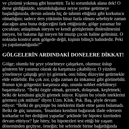
ve çözümü yokmuş gibi hissettirir. Ta ki sorumluluk alana dek! O
derse girdiğinizde, sorumluluğunuz neyse yerine getirmeye
başladığınızda, dersin aslında hiç de tahmin ettiğiniz gibi korkutucu
olmadığını; sadece ders yükünün biraz fazla olması sebebiyle zaman
alacağını ama buna değeceğini fark ettiğinizde, gölge yaramaz bir
çocuktan; anlaşılmak isteyen ve kendi görüşlerinin dinlenilmesini
isteyen, bir bakıma ilgi isteyen bir muzip çocuk haline gelirsiniz. O
noktada kontrol artık gölgede değil, kişinin bilinçli halindedir. Peki
ya yapılamadığında?”
GÖLGELERİN ARDINDAKİ DONELERE DİKKAT!
Gölge; olumlu bir şeye yönelmeye çalışırken, olumsuz üslup
gösteren bir yanımız olarak da karşımıza çıkabiliyor. O yüzden
yönelmeye çalıştığı şeyi iyi görmek, onu bilinç düzeyine getirmekle
elde edilebilir. Bu çok zor, çoğu zaman da imkansız gibi görünebilir.
Bunun için gölgemizi karşımıza alıp, onunla sohbet edebilmeyi
başarmalıyız. “Belki özgür olmak, gezmek, dolaşmak, keşfetmek;
belki de kendisini güçlü görmek istiyor. Kişinin bu yönde isteklerini
görmesi çok mühim” diyen Uzm. Klnk. Psk. Baş, şöyle devam
ediyor: “Belki de geçmişte bu isteklerini ifade etme şansı bulamadı.
Belki de güç tanımını, ‘İnsanlara kendimi bağırarak ifade edersem
korkarlar ve her dediğimi yaparlar’ şeklinde bir hipotez üzerinden
devam ettiriyor? İşte birey, bu hipotezleri test ettiği bir yaşam
döneminden geçtiyse, örneğin; bir seferinde birine bağırdığında