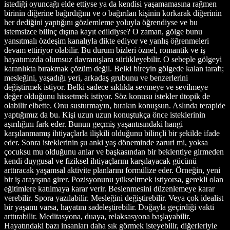
istediği oyuncağı elde ettiyse ya da kendisi yaşamamasına rağmen
birinin diğerine bağırdığını ve o bağırılan kişinin korkarak diğerinin
her dediğini yaptığını gözlemleme yoluyla öğrendiyse ve bu
istemsizce bilinç dışına kayıt edildiyse? O zaman, gölge bunu
yansıtmalı özdeşim kanalıyla dikte ediyor ve yanlış öğrenmeleri
devam ettiriyor olabilir. Bu durum bizleri öznel, romantik ve iş
hayatımızda olumsuz davranışlara sürükleyebilir. O sebeple gölgeyi
karanlıkta bırakmak çözüm değil. Belki bireyin gölgede kalan tarafı;
mesleğini, yaşadığı yeri, arkadaş grubunu ve benzerlerini
değiştirmek istiyor. Belki sadece sıklıkla sevmeye ve sevilmeye
değer olduğunu hissetmek istiyor. Söz konusu istekler ütopik de
olabilir elbette. Onu susturmayın, bırakın konuşsun. Aslında terapide
yaptığımız da bu. Kişi uzun uzun konuştukça önce isteklerinin
aşırılığını fark eder. Bunun geçmiş yaşantısındaki hangi
karşılanmamış ihtiyaçlarla ilişkili olduğunu bilinçli bir şekilde ifade
eder. Sonra isteklerinin şu anki yaş döneminde zaruri mi, yoksa
çocuksu mu olduğunu anlar ve başkasından bir beklentiye girmeden
kendi duygusal ve fiziksel ihtiyaçlarını karşılayacak gücünü
arttıracak yaşamsal aktivite planlarını formülize eder. Örneğin, yeni
bir iş arayışına girer. Pozisyonunu yükseltmek istiyorsa, gerekli olan
eğitimlere katılmaya karar verir. Beslenmesini düzenlemeye karar
verebilir. Spora yazılabilir. Mesleğini değiştirebilir. Veya çok idealist
bir yaşamı varsa, hayatını sadeleştirebilir. Doğayla geçirdiği vakti
arttırabilir. Meditasyona, duaya, relaksasyona başlayabilir.
Hayatındaki bazı insanları daha sık görmek isteyebilir, diğerleriyle