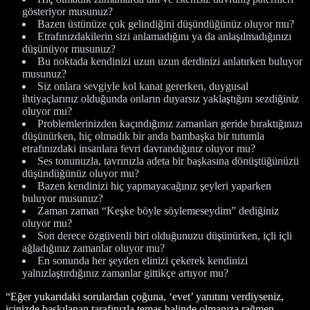
gösteriyor musunuz?
Bazen üstünüze çok gelindiğini düşündüğünüz oluyor mu?
Etrafınızdakilerin sizi anlamadığını ya da anlaşılmadığınızı
düşünüyor musunuz?
Bu noktada kendinizi uzun uzun derdinizi anlatırken buluyor
musunuz?
Siz onlara sevgiyle kol kanat gererken, duygusal
ihtiyaçlarınız olduğunda onların duyarsız yaklaştığını sezdiğiniz
oluyor mu?
Problemlerinizden kaçındığınız zamanları geride bıraktığınızı
düşünürken, hiç olmadık bir anda bambaşka bir tutumla
etrafınızdaki insanlara fevri davrandığınız oluyor mu?
Ses tonunuzla, tavrınızla adeta bir başkasına dönüştüğünüzü
düşündüğünüz oluyor mu?
Bazen kendinizi hiç yapmayacağınız şeyleri yaparken
buluyor musunuz?
Zaman zaman “Keşke böyle söylemeseydim” dediğiniz
oluyor mu?
Son derece özgüvenli biri olduğunuzu düşünürken, içli içli
ağladığınız zamanlar oluyor mu?
En sonunda her şeyden elinizi çekerek kendinizi
yalnızlaştırdığınız zamanlar gittikçe artıyor mu?
“Eğer yukarıdaki sorulardan çoğuna, ‘evet’ yanıtını verdiyseniz,
içinizde baskılanan tarafınızla temas halinde olmanıza rağmen,