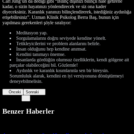
Carl Jung’un da dediği gibi “Bilinç dışınızı bilinçli hale getirene
kadar, o sizin hayatınızı yönlendirecek ve siz ona kader
diyeceksiniz. Karanlık yanınızı bilinçlendirerek, istediğiniz aydınlığa
erişebilirsiniz”. Uzman Klinik Psikolog Berra Baş, bunun için
yapılması gerekenleri şöyle sıralıyor:
Meditasyon yap.
Sorgulamalarını doğru seviyede kendine yönelt.
Tetikleyicilerini ve problem alanlarını belirle.
İnsan olduğunu hep kendine anımsat.
Kendini tanımayı önemse.
İnsanlarda gördüğün olumsuz özelliklerin, kendi gölgene ait
parçalar olabileceğini bil. Gözlemle!
Aydınlık ve karanlık kısımlarınla sen bir bireysin.
Sorumluluk alarak, kendini en iyi versiyonuna dönüştürmeyi
deneyebilmelisin.
Önceki
Sonraki
Benzer Haberler