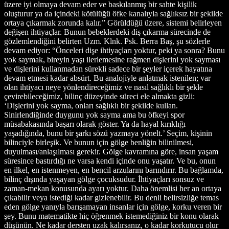
üzere iyi olmaya devam eder ve baskılanmış bir sahte kişilik
oluşturur ya da içindeki kötülüğü öfke kanalıyla sağlıksız bir şekilde
ortaya çıkarmak zorunda kalır.” Görüldüğü üzere, sistemi belirleyen
değişen ihtiyaçlar. Bunun bebeklerdeki diş çıkarma sürecinde de
gözlemlendiğini belirten Uzm. Klnk. Psk. Berra Baş, şu sözlerle
devam ediyor: “Önceleri dişe ihtiyaçları yoktur, peki ya sonra? Bunu
yok saymak, bireyin yaşı ilerlemesine rağmen dişlerini yok sayması
ve dişlerini kullanmadan sürekli sadece bir şeyler içerek hayatına
devam etmesi kadar absürt. Bu analojiyle anlatmak istenilen; var
olan ihtiyacı neye yönlendireceğimiz ve nasıl sağlıklı bir şekle
çevirebileceğimiz, bilinç düzeyinde süreci ele almakta gizli:
‘Dişlerini yok sayma, onları sağlıklı bir şekilde kullan.
Sinirlendiğinde duygunu yok sayma ama bu öfkeyi spor
müsabakasında başarı olarak göster. Ya da hayal kırıklığı
yaşadığında, bunu bir şarkı sözü yazmaya yönelt.’ Seçim, kişinin
bilinciyle birleşik. Ve bunun için gölge benliğin bilinilmesi,
duyulması/anlaşılması gerekir. Gölge kavramına göre, insan yaşam
süresince bastırdığı ne varsa kendi içinde onu yaşatır. Ve bu, onun
en ilkel, en istenmeyen, en bencil arzularını barındırır. Bu bağlamda,
bilinç dışında yaşayan gölge çocuksudur. İhtiyaçları sonsuz ve
zaman-mekan konusunda ayarı yoktur. Daha önemlisi her an ortaya
çıkabilir veya istediği kadar gizlenebilir. Bu denli belirsizliğe temas
eden gölge yanıyla barışamayan insanlar için gölge, korku veren bir
şey. Bunu matematikte hiç öğrenmek istemediğiniz bir konu olarak
düşünün. Ne kadar dersten uzak kalırsanız, o kadar korkutucu olur