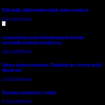
Psikolojik şiddet bedeni değil, ruhu yaralıyor
05.01.2025
Psikoloji
Araştırmalara göre düzenli egzersiz beynin
travmatik anılarını zayıflatıyor
03.03.2026
Psikoloji
Odaya girince unutmak: Dalgınlık mı, beynin doğal
işleyişi mi?
24.02.2026
Psikoloji
İnsanları tanımanın 7 adımı
07.02.2020
Psikoloji