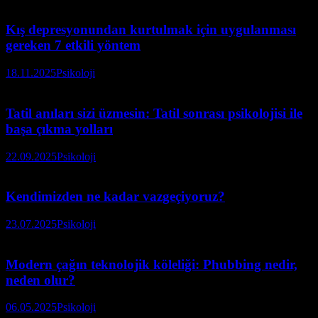
Kış depresyonundan kurtulmak için uygulanması
gereken 7 etkili yöntem
18.11.2025
Psikoloji
Tatil anıları sizi üzmesin: Tatil sonrası psikolojisi ile
başa çıkma yolları
22.09.2025
Psikoloji
Kendimizden ne kadar vazgeçiyoruz?
23.07.2025
Psikoloji
Modern çağın teknolojik köleliği: Phubbing nedir,
neden olur?
06.05.2025
Psikoloji