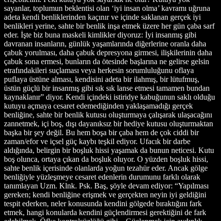
sayanlar, toplumun beklentisi olan ‘iyi insan olma’ kavramı uğruna
adeta kendi benliklerinden kaçınır ve içinde saklanan gerçek iyi
benlikleri yerine, sahte bir benlik inşa etmek üzere her gün çaba sarf
eder. İşte biz buna maskeli kimlikler diyoruz: İyi insanmış gibi
davranan insanların, günlük yaşamlarında diğerlerine oranla daha
çabuk yorulması, daha çabuk depresyona girmesi, ilişkilerinin daha
çabuk sona ermesi, bunların da ötesinde başlarına ne gelirse gelsin
etrafındakileri suçlaması veya herkesin sorumluluğunu oflaya
puflaya üstüne alması, kendisini adeta bir ilahmış, bir lütufmuş,
üstün güçlü bir insanmış gibi sık sık lanse etmesi tamamen bundan
kaynaklanır” diyor. Kendi içindeki istiridye kabuğunun saklı olduğu
kutuyu açmaya cesaret edemediğinden yaklaşamadığı gerçek
benliğine, sahte bir benlik kutusu oluşturmaya çalışarak ulaşacağını
zannetmek, içi boş, dışı dayanıksız bir hediye kutusu oluşturmaktan
başka bir şey değil. Bu hem boşa bir çaba hem de çok ciddi bir
zaman/efor ve içsel güç kaybı teşkil ediyor. Ufacık bir darbe
aldığında, belirgin bir boşluk hissi yaşamak da bunun neticesi. Kutu
boş olunca, ortaya çıkan da boşluk oluyor. O yüzden boşluk hissi,
sahte benlik içerisinde olanlarda yoğun tezahür eder. Ancak gölge
benliğiyle yüzleşmeye cesaret edenlerin durumunu farklı olarak
tanımlayan Uzm. Klnk. Psk. Baş, şöyle devam ediyor: “Yapılması
gereken; kendi benliğine erişmek ve gerçekten neyin iyi geldiğini
tespit ederken, neler konusunda kendini gölgede bıraktığını fark
etmek, hangi konularda kendini güçlendirmesi gerektiğini de fark