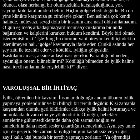
olunca, olası herhangi bir olumsuzlukla karşılaşıldığında, yok
saydığı kötü taraf aniden belirir. Hiçbir gölge ebedi değildir. Bu da
yine klinikte karşımıza şu cümleyle çıkar: ‘Ben aslında çok kendi
halinde, mütevazı, sevgi dolu bir insanım ama nasıl oldu anlamadım.
O gün eşime/iş arkadaşıma/yardımcıma/çocuklarıma bir anda
bağırırken ve kalplerini kırarken buldum kendimi. Böyle biri olmak
istememiştim ki!’ İşte Jung bu durumu yani bireyin kendi içindeki o
istenilmeyen hali, ‘gölge’ kavramıyla ifade eder. Çünkü aslında her
şey zıttı ile tezahür eder ve kötülük, iyiliğin gölgesidir.
Baskılanmaması, aksine anlaşılması gerekir. Karanlığı bilmeden,
aydınlığın önemi bilinebilir mi? Kötülüğü bilmeden de iyilik haline
nasıl tercih anlamında erişilebilir ki?” diyor.
VAROLUŞSAL BİR İHTİYAÇ
İyilik, öğrenilen bir kavram. İnsanlar doğduğu andan itibaren iyilik
yapmaya yönlendirilir ve bu bilinçli bir tercih değildir. Kişi zamanla
karşısından olumlu geri bildirimler aldıkça iyilik halini korumaya ve
bu noktada devam etmeye yönlendirilir. Örneğin, bebekler
annelerine gülümsediklerinde daha çok sarmalandığını ve
annelerinin daha neşeli sesler çıkardığını deneyimler. Aynı şey anne
için de geçerli. Ne zaman ki iyiliği bir gün karşılıksız veya ilgisi
zayıf kalır, kişi burada bir tercih yapmaya zorlanır: “Ya öğrendiği