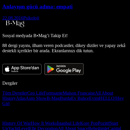
Anlayışın gücü adına; empati
22.08.2016
Psikoloji
Sosyal medyada
B•Mag’i Takip Et!
88 dergi yayını, ilham veren podcastler, dikey diziler ve yapay zekâ
destekli içerikler bir arada. Ekranlarınızı dik tutun.
Dergiler
Tüm Dergiler
Ceo Life
Formsante
Maison Française
All About
History
Atlas
Auto Show
B-Mag
Burda
Ev Bahçe
Evim
HELLO!
Hey
Girl
History Of War
How It Works
İstanbul Life
Kore Pop
Pozitif
Start
Up
Yacht
Level
Elle Decoration
All About Space
Bebeğimle
Capital