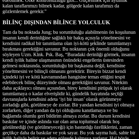
edebilmek. Öfke kontrolsüzlüğü gibi... Güçlenmek için aydınlık
kalan taraflarımızı bilmek kadar, gölgede kalan tarafımızı da
gözlemlemek gerekir.”
BİLİNÇ DIŞINDAN BİLİNCE YOLCULUK
Tam da bu noktada Jung; bu sorumluluğu alabilmenin ön koşulunun
insanın kendi derinliğine sağlıklı bir bakış açısıyla yönelmesini ve
kendisini radikal bir tanımlama olan iyi-kötü şeklinde tanımlamayı
bırakması gerektiğini savunur. Bu noktanın çok önemli olduğunu
söyleyen Uzm. Klnk. Psk. Baş, “Buradaki derinliği görmek, insanın
kendi iyilik haline ulaşmasının önündeki engellerin üstesinden
gelmesi noktasında, sorumluluğu bir başkasına değil, kendisine
yöneltmesini ve bilinçli olmasını gerektirir. Bireyin bizzat kendi
içindeki iyi ve kötü kavramından hangisine temas ettiğini tespit
edebilecek bilinç düzeyinde olması gerektiğini savunur. Nitekim
daha açıklayıcı olması açısından, birey kendisini pirüpak iyi olarak
tanımlamaya o kadar elverişlidir ki, gündelik hayatında seçtiği
davranışlarla kendisini adeta ‘iyi bir insan’ olarak görünmeye
zorladığı gibi, görülmeye de zorlar. Bir yandan kendisini iyi olmaya
zorlarken, diğer yandan da iyi olduğunu kanıtlamaya ve bu
bağlamda olumlu geri bildirim almaya zorlar. Bu durum kendisini
baskılar ve içinde aslında var olan ama toplumsal olarak hoş
görülmediği (ve görülmeyeceği) için bastırdığı özelliklerini, zaman
geçtikçe daha da baskılar ve yok sayar. Bu yok sayma hali, sahte bir
iyilik haliyle belirir ve adeta gölgede kalmaya zorlanır. Hal böyle