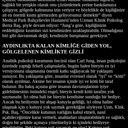
sağlıklı bir yetişkin olarak onu çözümlemek yerine baskılamaya
çalışıyor, gölgede kalmasına izin veriyor ve böylelikle de kişiliğinize
ait en önemli kısmı görmezden geliyorsunuz demektir” diyen
Medical Park Bahçelievler Hastanesi’nden Uzman Klinik Psikolog
Berra Baş, şöyle devam ediyor: “Jung’a göre, kişiliğinizin
reddettiğiniz kısımları sizi kendinizden uzaklaştırabilir. Olmadığınız
biri gibi davranmak değil, kendinizle barışmanız gerekiyor.”
AYDINLIKTA KALAN KİMLİĞE GİDEN YOL,
GÖLGELENEN KİMLİKTE GİZLİ
Analitik psikoloji kuramının öncüsü olan Carl Jung, insan psikolojisi
üzerinde yaptığı felsefi çalışmalarla, bugün halen bireyin en iyi
versiyonuna ulaşmasına önemli katkı sağlayacak bir yaklaşım
sunuyor. Bu yaklaşıma göre, insanlar evrensel olarak “iyi” ve “kötü”
olarak ayrılmaz. Aksine her insanın içinde iyi ve kötü bir taraf
bulunur. Bu bakış açısına göre insanın davranışlarının iyiye
gidebilmesinin önündeki engel, bireyin kendi kötü tarafını yok
saymasıdır. İyi olma hali ise bireyin kendisine sunduğu bir hediye.
Ancak bu hediyenin bir ahşap kutuyla geldiği, iyi olma haline
ulaşmak için o kutuyu yok saymak gerektiğini söyleyen Uzm. Klnk.
Psk. Baş, “Öncelikle kutunun varlığını kabul etmeli, nasıl
açabileceğimize karar vermeli, anahtarları oluşturabilmeli ve sağlıklı,
doğru bir şekilde açmaya yönelmeliyiz ki içindeki hediyeye
erişebilelim. Peki kutuyu yok sayarsak ne olur? Kutuyu yok