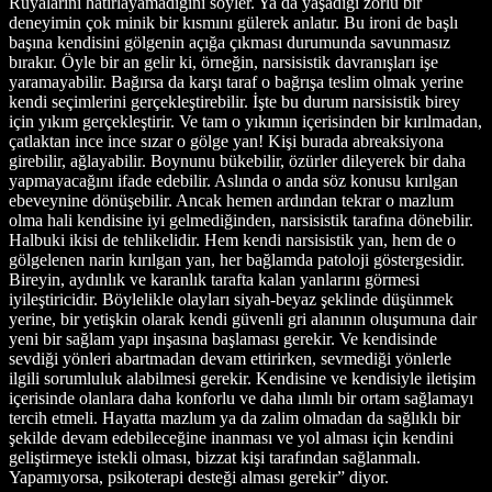
Rüyalarını hatırlayamadığını söyler. Ya da yaşadığı zorlu bir
deneyimin çok minik bir kısmını gülerek anlatır. Bu ironi de başlı
başına kendisini gölgenin açığa çıkması durumunda savunmasız
bırakır. Öyle bir an gelir ki, örneğin, narsisistik davranışları işe
yaramayabilir. Bağırsa da karşı taraf o bağrışa teslim olmak yerine
kendi seçimlerini gerçekleştirebilir. İşte bu durum narsisistik birey
için yıkım gerçekleştirir. Ve tam o yıkımın içerisinden bir kırılmadan,
çatlaktan ince ince sızar o gölge yan! Kişi burada abreaksiyona
girebilir, ağlayabilir. Boynunu bükebilir, özürler dileyerek bir daha
yapmayacağını ifade edebilir. Aslında o anda söz konusu kırılgan
ebeveynine dönüşebilir. Ancak hemen ardından tekrar o mazlum
olma hali kendisine iyi gelmediğinden, narsisistik tarafına dönebilir.
Halbuki ikisi de tehlikelidir. Hem kendi narsisistik yan, hem de o
gölgelenen narin kırılgan yan, her bağlamda patoloji göstergesidir.
Bireyin, aydınlık ve karanlık tarafta kalan yanlarını görmesi
iyileştiricidir. Böylelikle olayları siyah-beyaz şeklinde düşünmek
yerine, bir yetişkin olarak kendi güvenli gri alanının oluşumuna dair
yeni bir sağlam yapı inşasına başlaması gerekir. Ve kendisinde
sevdiği yönleri abartmadan devam ettirirken, sevmediği yönlerle
ilgili sorumluluk alabilmesi gerekir. Kendisine ve kendisiyle iletişim
içerisinde olanlara daha konforlu ve daha ılımlı bir ortam sağlamayı
tercih etmeli. Hayatta mazlum ya da zalim olmadan da sağlıklı bir
şekilde devam edebileceğine inanması ve yol alması için kendini
geliştirmeye istekli olması, bizzat kişi tarafından sağlanmalı.
Yapamıyorsa, psikoterapi desteği alması gerekir” diyor.