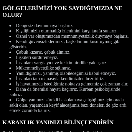
GÖLGELERİMİZİ YOK SAYDIĞIMIZDA NE
OLUR?
Dengesiz davranmaya başlarız.
Kişiliğimizin oturmadığı izlenimini karşı tarafa sunarız.
Öznel var oluşumuzdan memnuniyetsizlik duymaya başlarız.
Kendi güvensizliklerimizi, başkalarının kusuruymuş gibi
gösteririz.
Çabuk kızarız, çabuk alınırız.
İlişkileri sürdüremeyiz.
İnsanlara yargılayıcı ve keskin bir dille yaklaşırız.
Mükemmeliyetçiliğe sığınırız.
Yanıldığımızı, yanılmış olabileceğimizi kabul etmeyiz.
İnsanları tam manasıyla kendimizden bezdiririz.
İş hayatımızda istediğimiz noktaya gelmemiz çok zaman alır.
Daha da önemlisi hayatı kaçırırız. Kurban psikolojisinde
kalırız.
Gölge yanımızı sürekli baskılamaya çalıştığımız için orada
saklı olan, yaşamdan keyif alacağımız bazı doneleri de göz ardı
etmek zorunda kalırız.
KARANLIK YANINIZI BİLİNÇLENDİRİN