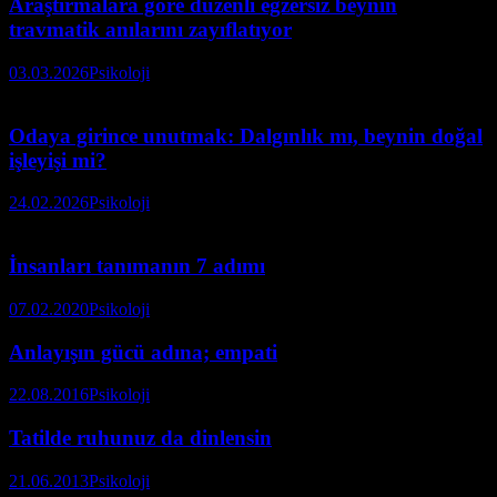
Araştırmalara göre düzenli egzersiz beynin
travmatik anılarını zayıflatıyor
03.03.2026
Psikoloji
Odaya girince unutmak: Dalgınlık mı, beynin doğal
işleyişi mi?
24.02.2026
Psikoloji
İnsanları tanımanın 7 adımı
07.02.2020
Psikoloji
Anlayışın gücü adına; empati
22.08.2016
Psikoloji
Tatilde ruhunuz da dinlensin
21.06.2013
Psikoloji