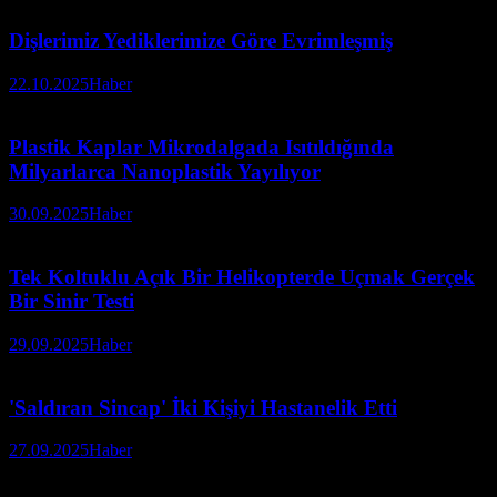
Dişlerimiz Yediklerimize Göre Evrimleşmiş
22.10.2025
Haber
Plastik Kaplar Mikrodalgada Isıtıldığında
Milyarlarca Nanoplastik Yayılıyor
30.09.2025
Haber
Tek Koltuklu Açık Bir Helikopterde Uçmak Gerçek
Bir Sinir Testi
29.09.2025
Haber
'Saldıran Sincap' İki Kişiyi Hastanelik Etti
27.09.2025
Haber