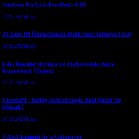
Sınıfının En İyisi: FreeBuds 4 SE
23.09.2025
Haber
21 Gün Pil Ömrü Sunan Akıllı Saat Sahneye Çıktı
19.09.2025
Haber
Eski İnsanlar Avrupa'ya Türkiye'deki Kara
Köprüsüyle Ulaşmış
19.09.2025
Haber
ChatGPT, Turing Testi'ni Geçti. Peki Şimdi Ne
Olacak?
18.09.2025
Haber
NASA İsminizi Ay'a Götürüyor