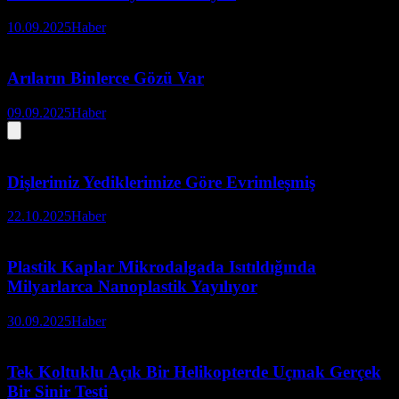
10.09.2025
Haber
Arıların Binlerce Gözü Var
09.09.2025
Haber
Dişlerimiz Yediklerimize Göre Evrimleşmiş
22.10.2025
Haber
Plastik Kaplar Mikrodalgada Isıtıldığında
Milyarlarca Nanoplastik Yayılıyor
30.09.2025
Haber
Tek Koltuklu Açık Bir Helikopterde Uçmak Gerçek
Bir Sinir Testi