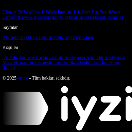
History Of War
How It Works
İstanbul Life
Kore Pop
Pozitif
Start
Up
Yacht
Level
Elle Decoration
All About Space
Bebeğimle
Capital
Sayfalar
Abonelik Paketleri
Hakkımızda
Künye
Bize Ulaşın
Koşullar
Ön Bilgilendirme Formu
Gizlilik Sözleşmesi
Abonelik Sözleşmesi
Mesafeli Satış Sözleşmesi
Çerez Politikası
Teslimat ve İade
Yayın
İlkeleri
© 2025
bmag
- Tüm hakları saklıdır.