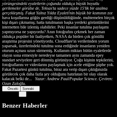
yörüngesindeki eyaletlerin çoğunda oldukça büyük boyutlu
gerilemeler görülse de, Teksas'ta sadece yüzde 15'lik bir azalma
gerçekleşmiş. Fakat Yalnız Yıldız Eyaleti'nin büyük bir kısmının
zor
hava koşullarına göğüs gerdiği düşünüldüğünde, muhtemelen birçok
kişi dışarı çıkmamış; hatta tutulmanın başka yerdeki görüntülerini
internetten bile izlemiş olabilirler. Peki insanlar tutulma paylaşımı
yapmıyorsa ne yapıyordu? Anın fotoğrafını çekmek her zaman
oldukça popüler bir faaliyetken, NASA da birden çok gönüllü
araştırma projesini yönetiyordu. Cloudflare'ın verilerinden yorum
yaparsak, üzerlerindeki tutulma sona erdiğinde insanların yeniden
oturum açması uzun sürmemiş. Kullanım miktarı bütün eyaletlerde
olayın sona ermesiyle neredeyse tamamen aynı zamanda epey
standart seviyelere geri dönmüş görünüyor. Çoğu kişinin tepkilerini,
fotoğraflarını ve videolarını paylaşmak için acele ettiğine şüphe yok.
Fakat Pazartesi günkü tutulma, biraz ara verip dışarı çıktığınızda
görülecek çok daha fazla şey olduğunu hatırlatan bir olay olarak
kalacak belki de...
Yazar: Andrew Paul/Popular Science. Çeviren:
Ozan Zaloğlu.
Önceki
Sonraki
Benzer Haberler