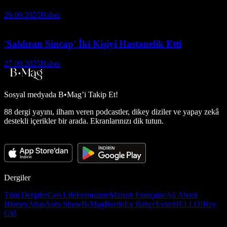
29.09.2025
Haber
'Saldıran Sincap' İki Kişiyi Hastanelik Etti
27.09.2025
Haber
Sosyal medyada
B•Mag’i Takip Et!
88 dergi yayını, ilham veren podcastler, dikey diziler ve yapay zekâ
destekli içerikler bir arada. Ekranlarınızı dik tutun.
Dergiler
Tüm Dergiler
Ceo Life
Formsante
Maison Française
All About
History
Atlas
Auto Show
B-Mag
Burda
Ev Bahçe
Evim
HELLO!
Hey
Girl