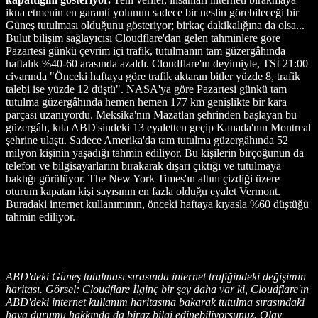
ikna etmenin en garanti yolunun sadece bir neslin görebileceği bir
Güneş tutulması olduğunu gösteriyor; birkaç dakikalığına da olsa...
Bulut bilişim sağlayıcısı Cloudflare'dan gelen tahminlere göre
Pazartesi günkü çevrim içi trafik, tutulmanın tam güzergâhında
haftalık %40-60 arasında azaldı. Cloudflare'ın deyimiyle, TSİ 21:00
civarında "Önceki haftaya göre trafik aktaran bitler yüzde 8, trafik
talebi ise yüzde 12 düştü". NASA'ya göre Pazartesi günkü tam
tutulma güzergâhında hemen hemen 177 km genişlikte bir kara
parçası uzanıyordu. Meksika'nın Mazatlan şehrinden başlayan bu
güzergâh, kıta ABD'sindeki 13 eyaletten geçip Kanada'nın Montreal
şehrine ulaştı. Sadece Amerika'da tam tutulma güzergâhında 52
milyon kişinin yaşadığı tahmin ediliyor. Bu kişilerin birçoğunun da
telefon ve bilgisayarlarını bırakarak dışarı çıktığı ve tutulmaya
baktığı görülüyor. The New York Times'ın altını çizdiği üzere
oturum kapatan kişi sayısının en fazla olduğu eyalet Vermont.
Buradaki internet kullanımının, önceki haftaya kıyasla %60 düştüğü
tahmin ediliyor.
ABD'deki Güneş tutulması sırasında internet trafiğindeki değişimin
haritası. Görsel: Cloudflare İlginç bir şey daha var ki, Cloudflare'ın
ABD'deki internet kullanım haritasına bakarak tutulma sırasındaki
hava durumu hakkında da biraz bilgi edinebiliyorsunuz. Olay