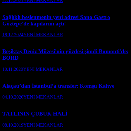
27.12.2021
YENİ MEKANLAR
Sağlıklı beslenmenin yeni adresi Sano Gastro
Göztepe’de kapılarını açtı!
18.12.2024
YENİ MEKANLAR
Beşiktaş Deniz Müzesi'nin gözdesi şimdi Bomonti'de:
BORD
10.11.2020
YENİ MEKANLAR
Alaçatı’dan İstanbul’a transfer: Komşu Kahve
04.10.2020
YENİ MEKANLAR
TATLININ ÇUBUK HALİ
08.10.2019
YENİ MEKANLAR