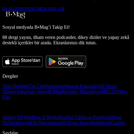
04.10.2020
YENİ MEKANLAR
Sosyal medyada
B•Mag’i Takip Et!
88 dergi yayını, ilham veren podcastler, dikey diziler ve yapay zekâ
destekli içerikler bir arada. Ekranlarınızı dik tutun.
Dergiler
Tüm Dergiler
Ceo Life
Formsante
Maison Française
All About
History
Atlas
Auto Show
B-Mag
Burda
Ev Bahçe
Evim
HELLO!
Hey
Girl
History Of War
How It Works
İstanbul Life
Kore Pop
Pozitif
Start
Up
Yacht
Level
Elle Decoration
All About Space
Bebeğimle
Capital
Sayfalar