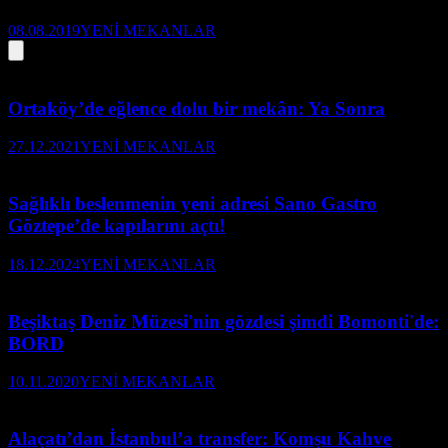
08.08.2019
YENİ MEKANLAR
Ortaköy’de eğlence dolu bir mekân: Ya Sonra
27.12.2021
YENİ MEKANLAR
Sağlıklı beslenmenin yeni adresi Sano Gastro
Göztepe’de kapılarını açtı!
18.12.2024
YENİ MEKANLAR
Beşiktaş Deniz Müzesi'nin gözdesi şimdi Bomonti'de:
BORD
10.11.2020
YENİ MEKANLAR
Alaçatı’dan İstanbul’a transfer: Komşu Kahve