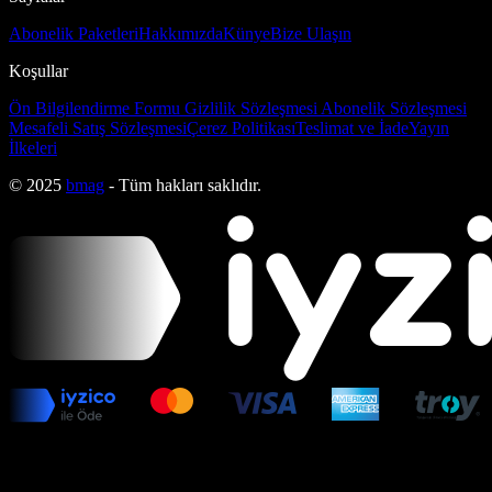
Abonelik Paketleri
Hakkımızda
Künye
Bize Ulaşın
Koşullar
Ön Bilgilendirme Formu
Gizlilik Sözleşmesi
Abonelik Sözleşmesi
Mesafeli Satış Sözleşmesi
Çerez Politikası
Teslimat ve İade
Yayın
İlkeleri
© 2025
bmag
- Tüm hakları saklıdır.