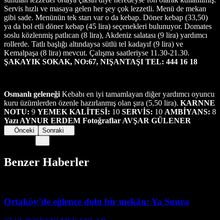
Servis hızlı ve masaya gelen her şey çok lezzetli. Menü de mekan
gibi sade. Menünün tek starı var o da kebap. Döner kebap (33,50)
ya da bol etli döner kebap (45 lira) seçenekleri bulunuyor. Domates
soslu közlenmiş patlıcan (8 lira), Akdeniz salatası (9 lira) yardımcı
rollerde. Tatlı başlığı altındaysa sütlü tel kadayıf (9 lira) ve
Kemalpaşa (8 lira) mevcut. Çalışma saatleriyse 11.30-21.30.
ŞAKAYIK SOKAK, NO:67, NIŞANTAŞI TEL: 444 16 18
Osmanlı geleneği
Kebabı en iyi tamamlayan diğer yardımcı oyuncu
kuru üzümlerden özenle hazırlanmış olan şıra (5,50 lira).
KARNNE
NOTU:
9
YEMEK KALİTESİ:
10
SERVİS:
10
AMBİYANS:
8
Yazı AYNUR ERDEM Fotoğraflar AVŞAR GÜLENER
Önceki
Sonraki
Benzer Haberler
Ortaköy’de eğlence dolu bir mekân: Ya Sonra