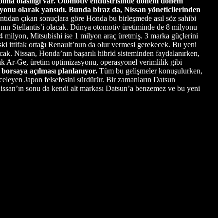
olma olasılığı var. Otomotiv endüstrisinde dönem dönem
nu olarak yansıdı. Bunda biraz da, Nissan yöneticilerinden
ntıdan çıkan sonuçlara göre Honda bu birleşmede asıl söz sahibi
’nın Stellantis’i olacak. Dünya otomotiv üretiminde de 8 milyonu
milyon, Mitsubishi ise 1 milyon araç üretmiş. 3 marka güçlerini
ski ittifak ortağı Renault’nun da olur vermesi gerekecek. Bu yeni
lacak. Nissan, Honda’nın başarılı hibrid sisteminden faydalanırken,
tak Ar-Ge, üretim optimizasyonu, operasyonel verimlilik gibi
 borsaya açılması planlanıyor.
Tüm bu gelişmeler konuşulurken,
celeyen Japon felsefesini sürdürür. Bir zamanların Datsun
Nissan’ın sonu da kendi alt markası Datsun’a benzemez ve bu yeni