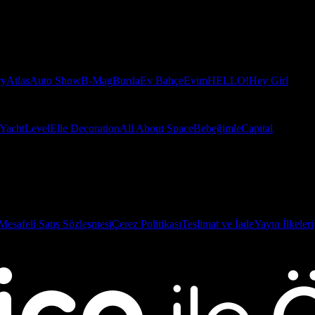
ry
Atlas
Auto Show
B-Mag
Burda
Ev Bahçe
Evim
HELLO!
Hey Girl
Yacht
Level
Elle Decoration
All About Space
Bebeğimle
Capital
Mesafeli Satış Sözleşmesi
Çerez Politikası
Teslimat ve İade
Yayın İlkeleri