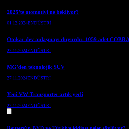
2025’te otomotivi ne bekliyor?
01.12.2024
ENDÜSTRİ
Otokar dev anlaşmayı duyurdu: 1059 adet COBRA
27.11.2024
ENDÜSTRİ
MG’den teknolojik SUV
27.11.2024
ENDÜSTRİ
Yeni VW Transporter artık yerli
27.11.2024
ENDÜSTRİ
Reuters'ın BYD ve Türkiye iddiası neler söylüyor?