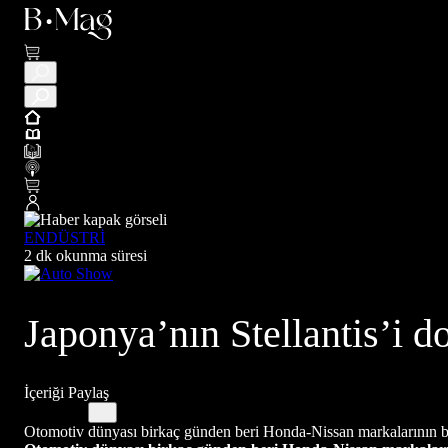
ENDÜSTRİ
2 dk okunma süresi
Japonya’nın Stellantis’i 
İçeriği Paylaş
Otomotiv dünyası birkaç günden beri Honda-Nissan markalarının bir