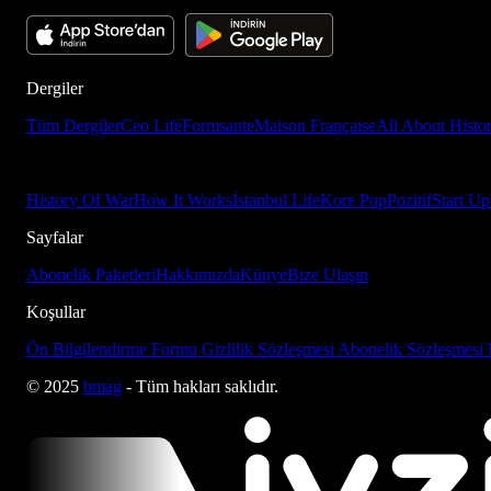
Dergiler
Tüm Dergiler
Ceo Life
Formsante
Maison Française
All About Histo
History Of War
How It Works
İstanbul Life
Kore Pop
Pozitif
Start Up
Sayfalar
Abonelik Paketleri
Hakkımızda
Künye
Bize Ulaşın
Koşullar
Ön Bilgilendirme Formu
Gizlilik Sözleşmesi
Abonelik Sözleşmesi
© 2025
bmag
- Tüm hakları saklıdır.