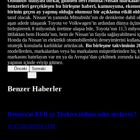
Otomotiv dünyası birkaç günden beri Honda-Nissan markaların
benzerleri gerçekleşen bu birleşme haberi, kamuoyuna, ekono
birinin geçen ay yapmış olduğu olumsuz bir açıklama etkili old
taraf olacak. Nissan’ın yanında Mitsubishi’nin de denkleme dahil o
aşan adede ulaşarak Toyota ve Volkwagen’in ardından dünya üçüncü
birleştirerek 8 milyonluk üretime ulaşsa bile, Toyota’nın 11,5 mily
ittifaktan hem Honda’nın, hem de Nissan’ın fayda sağlayabilmesi için
Honda da Nissan’ın elektrikli otomobillerdeki deneyimlerini kullana
stratejik konularla karlılıklar artırılacak.
Bu birleşme takviminin 20
modellerden, markalardan veya bu markaların müşterilerinden hiç ba
markasını hatırlayan var mı ya da Avrupa’dan çekilmek zorunda kal
yapının içinde eriyip gitmez.
Önceki
Sonraki
Benzer Haberler
Reuters'ın BYD ve Türkiye iddiası neler söylüyor?
23.07.2025
ENDÜSTRİ