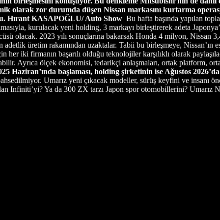
ın birleşmesini konuşuyor. Bu denkleme Mitsubishi’nin de dahil 
mik olarak zor durumda düşen Nissan markasını kurtarma operasyo
u.
Hırant KASAPOĞLU/ Auto Show
Bu hafta başında yapılan topla
lmasıyla, kurulacak yeni holding, 3 markayı birleştirerek adeta Japonya
sü olacak. 2023 yılı sonuçlarına bakarsak Honda 4 milyon, Nissan 3,4 
on adetlik üretim rakamından uzaktalar. Tabii bu birleşmeye, Nissan’ın e
 her iki firmanın başarılı olduğu teknolojiler karşılıklı olarak paylaşı
bilir. Ayrıca ölçek ekonomisi, tedarikçi anlaşmaları, ortak platform, or
25 Haziran’ında başlaması, holding şirketinin ise Ağustos 2026’da
hsedilmiyor. Umarız yeni çıkacak modeller, sürüş keyfini ve insanı ön
an Infiniti’yi? Ya da 300 ZX tarzı Japon spor otomobillerini? Umarız 