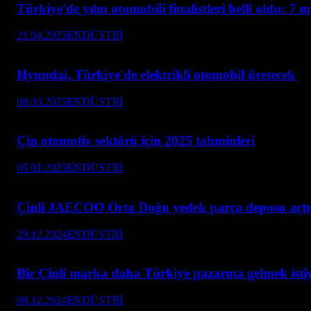
Türkiye'de yılın otomobili finalistleri belli oldu: 7 
21.04.2025
ENDÜSTRİ
Hyundai, Türkiye'de elektrikli otomobil üretecek
08.03.2025
ENDÜSTRİ
Çin otomotiv sektörü için 2025 tahminleri
05.01.2025
ENDÜSTRİ
Çinli JAECOO Orta Doğu yedek parça deposu açtı
29.12.2024
ENDÜSTRİ
Bir Çinli marka daha Türkiye pazarına gelmek isti
08.12.2024
ENDÜSTRİ