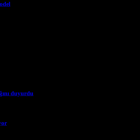
model
ğını duyurdu
yor