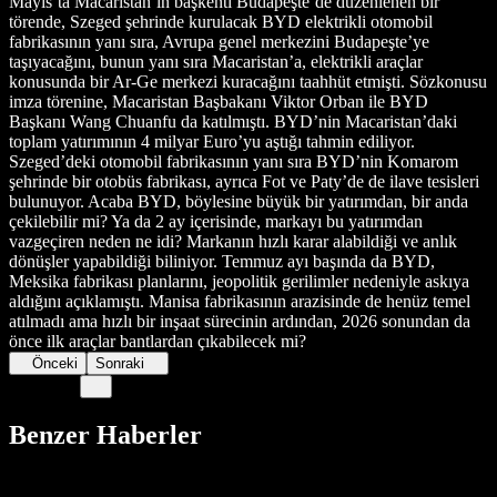
Mayıs’ta Macaristan’ın başkenti Budapeşte’de düzenlenen bir
törende, Szeged şehrinde kurulacak BYD elektrikli otomobil
fabrikasının yanı sıra, Avrupa genel merkezini Budapeşte’ye
taşıyacağını, bunun yanı sıra Macaristan’a, elektrikli araçlar
konusunda bir Ar-Ge merkezi kuracağını taahhüt etmişti. Sözkonusu
imza törenine, Macaristan Başbakanı Viktor Orban ile BYD
Başkanı Wang Chuanfu da katılmıştı. BYD’nin Macaristan’daki
toplam yatırımının 4 milyar Euro’yu aştığı tahmin ediliyor.
Szeged’deki otomobil fabrikasının yanı sıra BYD’nin Komarom
şehrinde bir otobüs fabrikası, ayrıca Fot ve Paty’de de ilave tesisleri
bulunuyor. Acaba BYD, böylesine büyük bir yatırımdan, bir anda
çekilebilir mi? Ya da 2 ay içerisinde, markayı bu yatırımdan
vazgeçiren neden ne idi? Markanın hızlı karar alabildiği ve anlık
dönüşler yapabildiği biliniyor. Temmuz ayı başında da BYD,
Meksika fabrikası planlarını, jeopolitik gerilimler nedeniyle askıya
aldığını açıklamıştı. Manisa fabrikasının arazisinde de henüz temel
atılmadı ama hızlı bir inşaat sürecinin ardından, 2026 sonundan da
önce ilk araçlar bantlardan çıkabilecek mi?
Önceki
Sonraki
Benzer Haberler