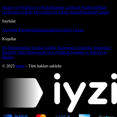
History Of War
How It Works
İstanbul Life
Kore Pop
Pozitif
Start
Up
Yacht
Level
Elle Decoration
All About Space
Bebeğimle
Capital
Sayfalar
Abonelik Paketleri
Hakkımızda
Künye
Bize Ulaşın
Koşullar
Ön Bilgilendirme Formu
Gizlilik Sözleşmesi
Abonelik Sözleşmesi
Mesafeli Satış Sözleşmesi
Çerez Politikası
Teslimat ve İade
Yayın
İlkeleri
© 2025
bmag
- Tüm hakları saklıdır.