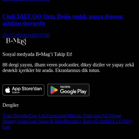
Çinli JAECOO Orta Doğu yedek parça deposu
açtığını duyurdu
29.12.2024
ENDÜSTRİ
Sosyal medyada
B•Mag’i Takip Et!
88 dergi yayını, ilham veren podcastler, dikey diziler ve yapay zekâ
destekli içerikler bir arada. Ekranlarınızı dik tutun.
Dergiler
Tüm Dergiler
Ceo Life
Formsante
Maison Française
All About
History
Atlas
Auto Show
B-Mag
Burda
Ev Bahçe
Evim
HELLO!
Hey
Girl