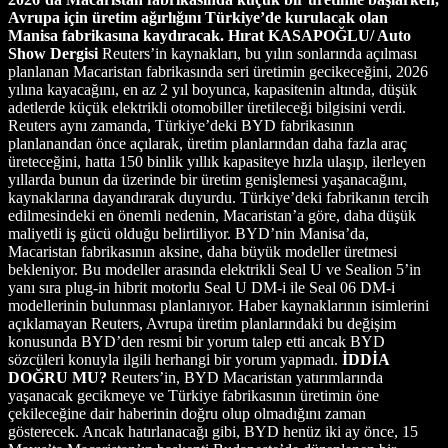
Avrupa için üretim ağırlığını Türkiye’de kurulacak olan
Manisa fabrikasına kaydıracak.
Hırat KASAPOĞLU/ Auto
Show Dergisi
Reuters’in kaynakları, bu yılın sonlarında açılması
planlanan Macaristan fabrikasında seri üretimin gecikeceğini, 2026
yılına kayacağını, en az 2 yıl boyunca, kapasitenin altında, düşük
adetlerde küçük elektrikli otomobiller üretileceği bilgisini verdi.
Reuters aynı zamanda, Türkiye’deki BYD fabrikasının
planlanandan önce açılarak, üretim planlarından daha fazla araç
üreteceğini, hatta 150 binlik yıllık kapasiteye hızla ulaşıp, ilerleyen
yıllarda bunun da üzerinde bir üretim genişlemesi yaşanacağını,
kaynaklarına dayandırarak duyurdu. Türkiye’deki fabrikanın tercih
edilmesindeki en önemli nedenin, Macaristan’a göre, daha düşük
maliyetli iş gücü olduğu belirtiliyor. BYD’nin Manisa’da,
Macaristan fabrikasının aksine, daha büyük modeller üretmesi
bekleniyor. Bu modeller arasında elektrikli Seal U ve Sealion 5’in
yanı sıra plug-in hibrit motorlu Seal U DM-i ile Seal 06 DM-i
modellerinin bulunması planlanıyor. Haber kaynaklarının isimlerini
açıklamayan Reuters, Avrupa üretim planlarındaki bu değişim
konusunda BYD’den resmi bir yorum talep etti ancak BYD
sözcüleri konuyla ilgili herhangi bir yorum yapmadı.
İDDİA
DOĞRU MU?
Reuters’in, BYD Macaristan yatırımlarında
yaşanacak gecikmeye ve Türkiye fabrikasının üretimin öne
çekileceğine dair haberinin doğru olup olmadığını zaman
gösterecek. Ancak hatırlanacağı gibi, BYD henüz iki ay önce, 15