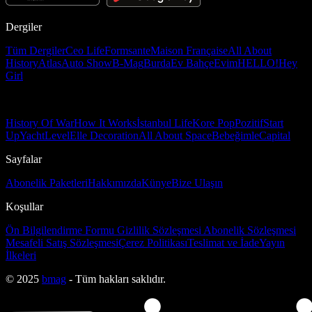
Dergiler
Tüm Dergiler
Ceo Life
Formsante
Maison Française
All About
History
Atlas
Auto Show
B-Mag
Burda
Ev Bahçe
Evim
HELLO!
Hey
Girl
History Of War
How It Works
İstanbul Life
Kore Pop
Pozitif
Start
Up
Yacht
Level
Elle Decoration
All About Space
Bebeğimle
Capital
Sayfalar
Abonelik Paketleri
Hakkımızda
Künye
Bize Ulaşın
Koşullar
Ön Bilgilendirme Formu
Gizlilik Sözleşmesi
Abonelik Sözleşmesi
Mesafeli Satış Sözleşmesi
Çerez Politikası
Teslimat ve İade
Yayın
İlkeleri
© 2025
bmag
- Tüm hakları saklıdır.