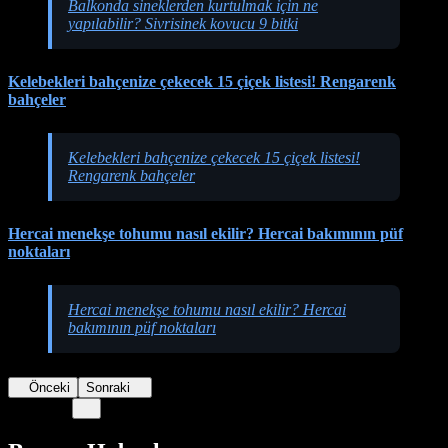
Balkonda sineklerden kurtulmak için ne
yapılabilir? Sivrisinek kovucu 9 bitki
Kelebekleri bahçenize çekecek 15 çiçek listesi! Rengarenk
bahçeler
Kelebekleri bahçenize çekecek 15 çiçek listesi!
Rengarenk bahçeler
Hercai menekşe tohumu nasıl ekilir? Hercai bakımının püf
noktaları
Hercai menekşe tohumu nasıl ekilir? Hercai
bakımının püf noktaları
Önceki
Sonraki