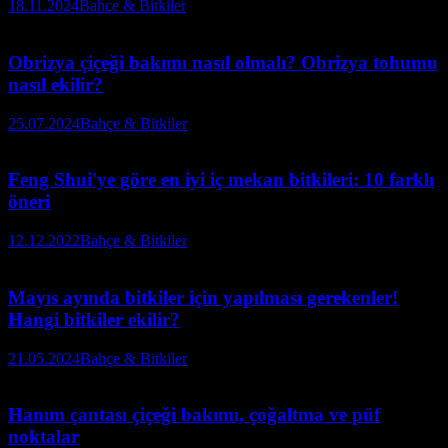
18.11.2024
Bahçe & Bitkiler
Obrizya çiçeği bakımı nasıl olmalı? Obrizya tohumu
nasıl ekilir?
25.07.2024
Bahçe & Bitkiler
Feng Shui'ye göre en iyi iç mekan bitkileri: 10 farklı
öneri
12.12.2022
Bahçe & Bitkiler
Mayıs ayında bitkiler için yapılması gerekenler!
Hangi bitkiler ekilir?
21.05.2024
Bahçe & Bitkiler
Hanım çantası çiçeği bakımı, çoğaltma ve püf
noktalar