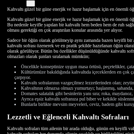
Kahvaltı güzel bir güne enerjik ve hazır başlamak için en önemli öğün 
Kahvaltı güzel bir güne enerjik ve hazır başlamak için en önemli öğün
Bu nedenle keyifle yapılan bir kahvaltı hem beden hem de ruh sağlığ
olması gerektiği en çok araştırılan konular arasında yer alıyor.
Sadece bir öğün olarak görülmeyip aynı zamanda bazen keyifli bir a
kahvaltı sofrası özenerek ve en pratik şekilde hazırlanan öğün olarak 
olarak görülüyor. Bütün bu özellikler düşünüldüğünde kahvaltı sofras
olmazları olarak şunları sıralamak mümkün;
Öncelikle konseptinize uygun masa örtüsü, peçetelikler, çatal
Kültürümüze bakıldığında kahvaltıda içeceklerden en çok çayın 
çarpıyor.
Kahvaltı sofralarının vazgeçilmez lezzetlerinden olan; zeytin,
Kahvaltının olmazsa olmazı yumurtayı; haşlanmış, sahanda, çı
Domates salatalık gibi besinlerin yanı sıra; roka, maydanoz, b
Ayrıca eşsiz kahvaltı sofranıza pul biber ve kekikle süslenmiş
Bunlarla birlikte mevsim meyveleri, ceviz, badem gibi kuruye
Lezzetli ve Eğlenceli Kahvaltı Sofraları
Kahvaltı sofraları tüm ailenin bir arada olduğu, günün en keyifli va
kahvaltı sofraları her durumda ailenin sıcaklığı ve birlikteliğini g