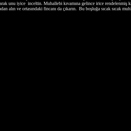
rak unu iyice inceltin. Muhallebi kıvamına gelince irice rendelenmiş kol
ından alın ve ortasındaki fincanı da çıkarın. Bu boşluğa sıcak sıcak m