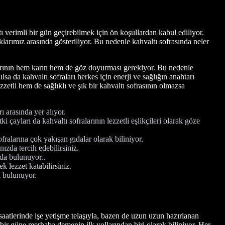
tı verimli bir gün geçirebilmek için ön koşullardan kabul ediliyor.
larımız arasında gösteriliyor. Bu nedenle kahvaltı sofrasında neler
alarının hem karın hem de göz doyurması gerekiyor. Bu nedenle
lsa da kahvaltı sofraları herkes için enerji ve sağlığın anahtarı
zetli hem de sağlıklı ve şık bir kahvaltı sofrasının olmazsa
ı arasında yer alıyor.
 çayları da kahvaltı sofralarının lezzetli eşlikçileri olarak göze
ofralarına çok yakışan gıdalar olarak biliniyor.
ızda tercih edebilirsiniz.
nda bulunuyor..
k lezzet katabilirsiniz.
a bulunuyor.
 saatlerinde işe yetişme telaşıyla, bazen de uzun uzun hazırlanan
e bir güne merhaba demenin ilk yollarından biri olarak biliniyor. Her