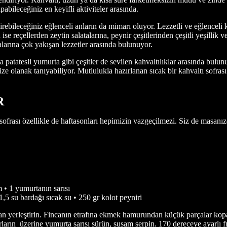
abileceğiniz en keyifli aktiviteler arasında.
irebileceğiniz eğlenceli anların da mimarı oluyor. Lezzetli ve eğlenceli k
ise reçellerden zeytin salatalarına, peynir çeşitlerinden çeşitli yeşillik 
larına çok yakışan lezzetler arasında bulunuyor.
atatesli yumurta gibi çeşitler de sevilen kahvaltılıklar arasında bulunuy
ize olanak tanıyabiliyor. Mutlulukla hazırlanan sıcak bir kahvaltı sofras
R
ofrası özellikle de haftasonları hepimizin vazgeçilmezi. Siz de masanızda
 • 1 yumurtanın sarısı
1,5 su bardağı sıcak su • 250 gr kolot peyniri
incan yerleştirin. Fincanın etrafına ekmek hamurundan küçük parçalar ko
arın üzerine yumurta sarısı sürün, susam serpin. 170 dereceye ayarlı fı