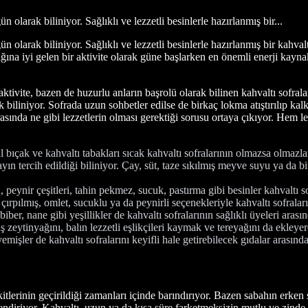
olarak biliniyor. Sağlıklı ve lezzetli besinlerle hazırlanmış bir...
 olarak biliniyor. Sağlıklı ve lezzetli besinlerle hazırlanmış bir kahval
ına iyi gelen bir aktivite olarak güne başlarken en önemli enerji kaynak
ktivite, bazen de huzurlu anların başrolü olarak bilinen kahvaltı sofr
biliniyor. Sofrada uzun sohbetler edilse de birkaç lokma atıştırılıp kalkı
ında ne gibi lezzetlerin olması gerektiği sorusu ortaya çıkıyor. Hem lez
 bıçak ve kahvaltı tabakları sıcak kahvaltı sofralarının olmazsa olmazlar
tercih edildiği biliniyor. Çay, süt, taze sıkılmış meyve suyu ya da bitki
 peynir çeşitleri, tahin pekmez, sucuk, pastırma gibi besinler kahvaltı s
rpılmış, omlet, sucuklu ya da peynirli seçenekleriyle kahvaltı sofraların
iber, nane gibi yeşillikler de kahvaltı sofralarının sağlıklı üyeleri arası
 zeytinyağını, balın lezzetli eşlikçileri kaymak ve tereyağını da ekleyere
mişler de kahvaltı sofralarını keyifli hale getirebilecek gıdalar arasınd
kitlerinin geçirildiği zamanları içinde barındırıyor. Bazen sabahın erken
üçlendiriyor. Kahvaltı, uzun ya da kısa süre farketmeksizin mutlu ve zind