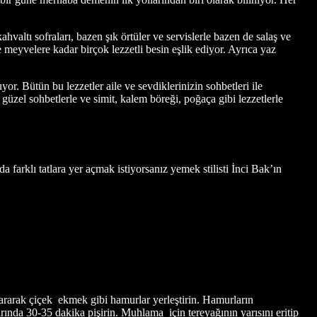
ahvaltı sofraları, bazen şık örtüler ve servislerle bazen de salaş ve
ve meyvelere kadar birçok lezzetli besin eşlik ediyor. Ayrıca yaz
or. Bütün bu lezzetler aile ve sevdiklerinizin sohbetleri ile
ı güzel sohbetlerle ve simit, kalem böreği, poğaça gibi lezzetlerle
 farklı tatlara yer açmak istiyorsanız yemek stilisti İnci Bak’ın
pararak çiçek ekmek gibi hamurlar yerleştirin. Hamurların
rında 30-35 dakika pişirin. Muhlama için tereyağının yarısını eritip