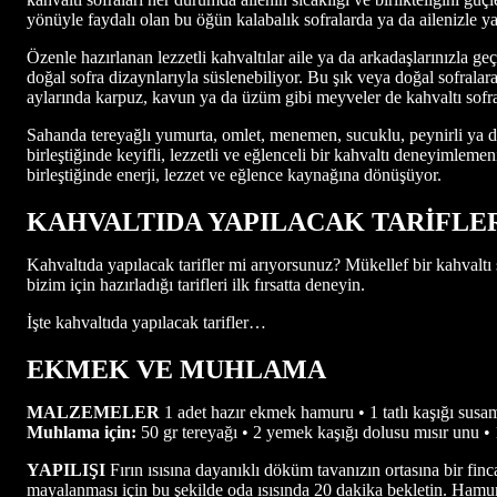
yönüyle faydalı olan bu öğün kalabalık sofralarda ya da ailenizle yap
Özenle hazırlanan lezzetli kahvaltılar aile ya da arkadaşlarınızla geç
doğal sofra dizaynlarıyla süslenebiliyor. Bu şık veya doğal sofralara 
aylarında karpuz, kavun ya da üzüm gibi meyveler de kahvaltı sofra
Sahanda tereyağlı yumurta, omlet, menemen, sucuklu, peynirli ya da p
birleştiğinde keyifli, lezzetli ve eğlenceli bir kahvaltı deneyimlemen
birleştiğinde enerji, lezzet ve eğlence kaynağına dönüşüyor.
KAHVALTIDA YAPILACAK TARİFLE
Kahvaltıda yapılacak tarifler mi arıyorsunuz? Mükellef bir kahvaltı s
bizim için hazırladığı tarifleri ilk fırsatta deneyin.
İşte kahvaltıda yapılacak tarifler…
EKMEK VE MUHLAMA
MALZEMELER
1 adet hazır ekmek hamuru • 1 tatlı kaşığı susam
Muhlama için:
50 gr tereyağı • 2 yemek kaşığı dolusu mısır unu • 
YAPILIŞI
Fırın ısısına dayanıklı döküm tavanızın ortasına bir f
mayalanması için bu şekilde oda ısısında 20 dakika bekletin. Hamurl