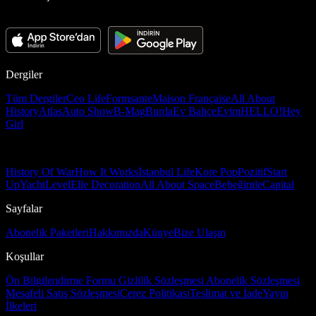
Dergiler
Tüm Dergiler
Ceo Life
Formsante
Maison Française
All About
History
Atlas
Auto Show
B-Mag
Burda
Ev Bahçe
Evim
HELLO!
Hey
Girl
History Of War
How It Works
İstanbul Life
Kore Pop
Pozitif
Start
Up
Yacht
Level
Elle Decoration
All About Space
Bebeğimle
Capital
Sayfalar
Abonelik Paketleri
Hakkımızda
Künye
Bize Ulaşın
Koşullar
Ön Bilgilendirme Formu
Gizlilik Sözleşmesi
Abonelik Sözleşmesi
Mesafeli Satış Sözleşmesi
Çerez Politikası
Teslimat ve İade
Yayın
İlkeleri