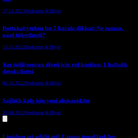
27.12.2023
Beslenme & Diyet
Portakal yerken bu 7 kurala dikkat: Ne zaman,
nasıl tüketilmeli?
15.11.2022
Beslenme & Diyet
Yaz tatili sonrası diyeti için yol haritası: 1 haftalık
detoks listesi
01.10.2022
Beslenme & Diyet
Sağlıklı kalp için yeni alışkanlıklar
25.04.2022
Beslenme & Diyet
Lipödem mi selülit mi? Uzman temel farkları