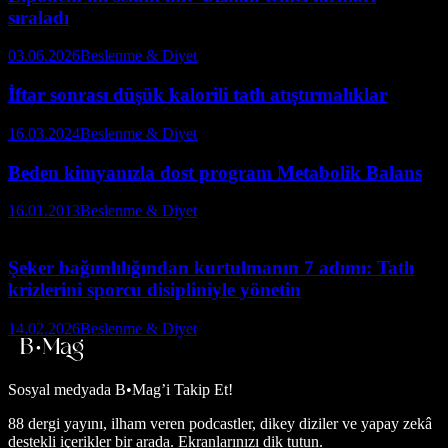
sıraladı
03.06.2026
Beslenme & Diyet
İftar sonrası düşük kalorili tatlı atıştırmalıklar
16.03.2024
Beslenme & Diyet
Beden kimyanızla dost program Metabolik Balans
16.01.2013
Beslenme & Diyet
Şeker bağımlılığından kurtulmanın 7 adımı: Tatlı
krizlerini sporcu disipliniyle yönetin
14.02.2026
Beslenme & Diyet
Sosyal medyada
B•Mag’i Takip Et!
88 dergi yayını, ilham veren podcastler, dikey diziler ve yapay zekâ
destekli içerikler bir arada. Ekranlarınızı dik tutun.