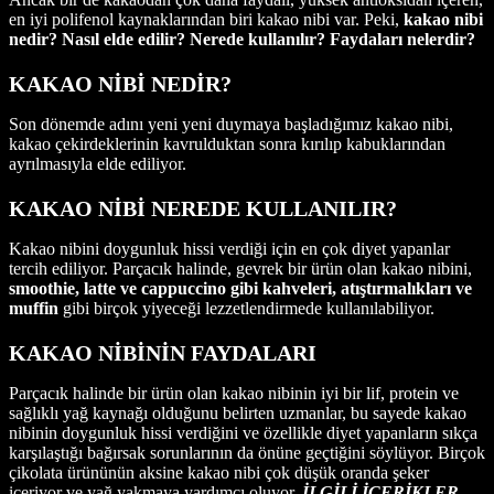
en iyi polifenol kaynaklarından biri kakao nibi var. Peki,
kakao nibi
nedir? Nasıl elde edilir? Nerede kullanılır? Faydaları nelerdir?
KAKAO NİBİ NEDİR?
Son dönemde adını yeni yeni duymaya başladığımız kakao nibi,
kakao çekirdeklerinin kavrulduktan sonra kırılıp kabuklarından
ayrılmasıyla elde ediliyor.
KAKAO NİBİ NEREDE KULLANILIR?
Kakao nibini doygunluk hissi verdiği için en çok diyet yapanlar
tercih ediliyor. Parçacık halinde, gevrek bir ürün olan kakao nibini,
smoothie, latte ve cappuccino gibi kahveleri, atıştırmalıkları ve
muffin
gibi birçok yiyeceği lezzetlendirmede kullanılabiliyor.
KAKAO NİBİNİN FAYDALARI
Parçacık halinde bir ürün olan kakao nibinin iyi bir lif, protein ve
sağlıklı yağ kaynağı olduğunu belirten uzmanlar, bu sayede kakao
nibinin doygunluk hissi verdiğini ve özellikle diyet yapanların sıkça
karşılaştığı bağırsak sorunlarının da önüne geçtiğini söylüyor. Birçok
çikolata ürününün aksine kakao nibi çok düşük oranda şeker
içeriyor ve yağ yakmaya yardımcı oluyor.
İLGİLİ İÇERİKLER