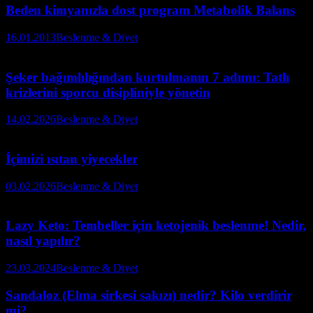
Beden kimyanızla dost program Metabolik Balans
16.01.2013
Beslenme & Diyet
Şeker bağımlılığından kurtulmanın 7 adımı: Tatlı
krizlerini sporcu disipliniyle yönetin
14.02.2026
Beslenme & Diyet
İçimizi ısıtan yiyecekler
03.02.2026
Beslenme & Diyet
Lazy Keto: Tembeller için ketojenik beslenme! Nedir,
nasıl yapılır?
23.03.2024
Beslenme & Diyet
Sandaloz (Elma sirkesi sakızı) nedir? Kilo verdirir
mi?