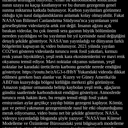
ısının uzaya ısı kaçışı kısıtlanıyor ve bu durum gezegenin genel
ısınma miktarına katkıda bulunuyor. Karbon yayılımları görünmez
olduğu için nasıl dalgalandıklarını anlamak kolay olmayabilir. Fakat
NASA'nın Bilimsel Canlandırma Stüdyosu'nca yayımlanan yeni
görselleştirme videolarıyla artık zor değil. İnsanın ağzını açık
bırakan videolar, bu çok önemli sera gazının büyük bölümünün
nereden yayıldığını ve bu yayılımın bir yıl içerisinde nasıl değiştiğini
detaylı şekilde gösteriyor. NASA'nın yayınladığı ve dünyanın farklı
bölgelerini kapsayan üç video bulunuyor. 2021 yılında yayılan
CO2'leri gösteren videolarda turuncu renk fosil yakıtları, kırmızı
renk yanan biyokütleyi, yeşil renk kara ekosistemlerini ve mavi renk
okyanusu temsil ediyor. Mavi noktalar okyanus sularının, yeşil
noktalar ise karadaki üreticilerin karbonu genelde nerede emdiğini
gösteriyor. https://youtu.be/zAG3-t-fHbY Yukarıdaki videoda dikkat
edilmesi gereken bazı alanlar var. Kuzey ve Güney Amerika'da
ABD'nin kuzeydoğu bölgesi kirliliğin merkezi gibi görünüyor.
Amazon yağmur ormanında belirip kaybolan yeşil renk, ağaçların
gündüz saatlerinde karbondioksit emdiğini gösteriyor. Atmosferde
turuncu renk hakim iken, bu rengin temsil ettiği fosil yakıtı
emisyonları aylar geçtikçe yayılıp bütün gezegeni kaplıyor. Kömür,
gaz ve petrol yakmanın gezegenimizde nasıl bir etki oluşturduğunu
merak ediyorsanız, video bunu net bir şekilde gösteriyor. NASA,
videoyu yayımladığı blogunda şöyle yazıyor: "NASA'nın Küresel
Modelleme ve Özümleme Bürosundaki yeni bilgisayarlı modelleme