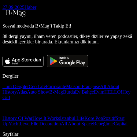
27.09.2025
Haber
Sosyal medyada
B•Mag’i Takip Et!
88 dergi yayını, ilham veren podcastler, dikey diziler ve yapay zekâ
destekli içerikler bir arada. Ekranlarınızı dik tutun.
Dergiler
Tüm Dergiler
Ceo Life
Formsante
Maison Française
All About
History
Atlas
Auto Show
B-Mag
Burda
Ev Bahçe
Evim
HELLO!
Hey
Girl
History Of War
How It Works
İstanbul Life
Kore Pop
Pozitif
Start
Up
Yacht
Level
Elle Decoration
All About Space
Bebeğimle
Capital
Sayfalar