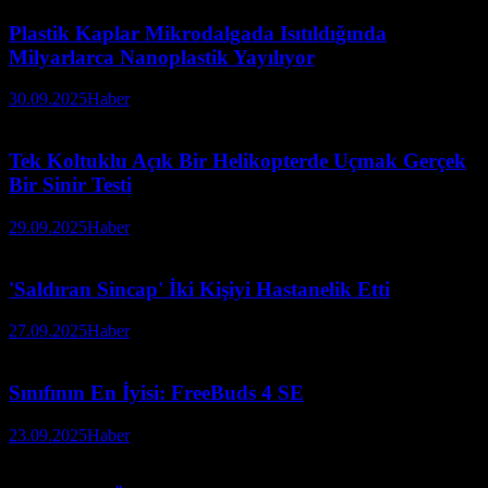
Plastik Kaplar Mikrodalgada Isıtıldığında
Milyarlarca Nanoplastik Yayılıyor
30.09.2025
Haber
Tek Koltuklu Açık Bir Helikopterde Uçmak Gerçek
Bir Sinir Testi
29.09.2025
Haber
'Saldıran Sincap' İki Kişiyi Hastanelik Etti
27.09.2025
Haber
Sınıfının En İyisi: FreeBuds 4 SE
23.09.2025
Haber