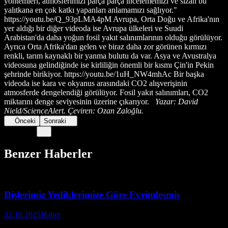
yöntemleri, atmosferimizi parça parça incelememizi ve sızan bu
yalıtkana en çok katkı yapanları anlamamızı sağlıyor."
https://youtu.be/Q_93pLMA4pM Avrupa, Orta Doğu ve Afrika'nın
yer aldığı bir diğer videoda ise Avrupa ülkeleri ve Suudi
Arabistan'da daha yoğun fosil yakıt salınımlarının olduğu görülüyor.
Ayrıca Orta Afrika'dan gelen ve biraz daha zor görünen kırmızı
renkli, tarım kaynaklı bir yanma bulutu da var. Asya ve Avustralya
videosuna gelindiğinde ise kirliliğin önemli bir kısmı Çin'in Pekin
şehrinde birikiyor. https://youtu.be/1uH_NW4mhAc Bir başka
videoda ise kara ve okyanus arasındaki CO2 alışverişinin
atmosferde dengelendiği görülüyor. Fosil yakıt salınımları, CO2
miktarını denge seviyesinin üzerine çıkarıyor.
Yazar: David
Nield/ScienceAlert. Çeviren: Ozan Zaloğlu.
Önceki
Sonraki
Benzer Haberler
Dişlerimiz Yediklerimize Göre Evrimleşmiş
22.10.2025
Haber