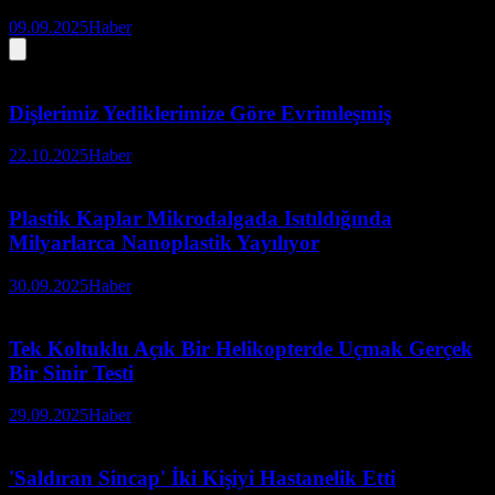
09.09.2025
Haber
Dişlerimiz Yediklerimize Göre Evrimleşmiş
22.10.2025
Haber
Plastik Kaplar Mikrodalgada Isıtıldığında
Milyarlarca Nanoplastik Yayılıyor
30.09.2025
Haber
Tek Koltuklu Açık Bir Helikopterde Uçmak Gerçek
Bir Sinir Testi
29.09.2025
Haber
'Saldıran Sincap' İki Kişiyi Hastanelik Etti