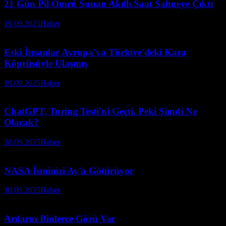
21 Gün Pil Ömrü Sunan Akıllı Saat Sahneye Çıktı
19.09.2025
Haber
Eski İnsanlar Avrupa'ya Türkiye'deki Kara
Köprüsüyle Ulaşmış
19.09.2025
Haber
ChatGPT, Turing Testi'ni Geçti. Peki Şimdi Ne
Olacak?
18.09.2025
Haber
NASA İsminizi Ay'a Götürüyor
10.09.2025
Haber
Arıların Binlerce Gözü Var