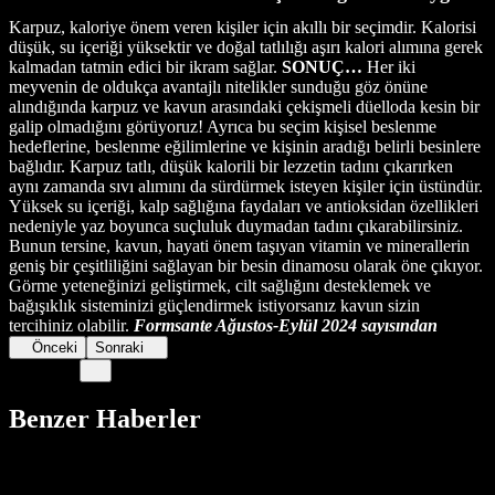
Karpuz, kaloriye önem veren kişiler için akıllı bir seçimdir. Kalorisi
düşük, su içeriği yüksektir ve doğal tatlılığı aşırı kalori alımına gerek
kalmadan tatmin edici bir ikram sağlar.
SONUÇ…
Her iki
meyvenin de oldukça avantajlı nitelikler sunduğu göz önüne
alındığında karpuz ve kavun arasındaki çekişmeli düelloda kesin bir
galip olmadığını görüyoruz! Ayrıca bu seçim kişisel beslenme
hedeflerine, beslenme eğilimlerine ve kişinin aradığı belirli besinlere
bağlıdır. Karpuz tatlı, düşük kalorili bir lezzetin tadını çıkarırken
aynı zamanda sıvı alımını da sürdürmek isteyen kişiler için üstündür.
Yüksek su içeriği, kalp sağlığına faydaları ve antioksidan özellikleri
nedeniyle yaz boyunca suçluluk duymadan tadını çıkarabilirsiniz.
Bunun tersine, kavun, hayati önem taşıyan vitamin ve minerallerin
geniş bir çeşitliliğini sağlayan bir besin dinamosu olarak öne çıkıyor.
Görme yeteneğinizi geliştirmek, cilt sağlığını desteklemek ve
bağışıklık sisteminizi güçlendirmek istiyorsanız kavun sizin
tercihiniz olabilir.
Formsante Ağustos-Eylül 2024 sayısından
Önceki
Sonraki
Benzer Haberler