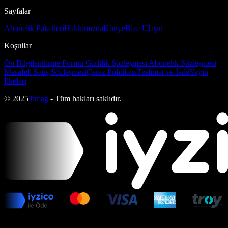
Sayfalar
Abonelik Paketleri
Hakkımızda
Künye
Bize Ulaşın
Koşullar
Ön Bilgilendirme Formu
Gizlilik Sözleşmesi
Abonelik Sözleşmesi
Mesafeli Satış Sözleşmesi
Çerez Politikası
Teslimat ve İade
Yayın
İlkeleri
© 2025
bmag
- Tüm hakları saklıdır.