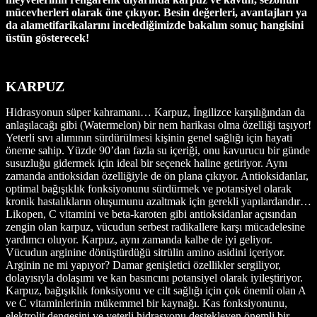
mücevherleri olarak öne çıkıyor. Besin değerleri, avantajları ya
da alametifarikalarını incelediğimizde bakalım sonuç hangisini
üstün gösterecek!
KARPUZ
Hidrasyonun süper kahramanı… Karpuz, İngilizce karşılığından da
anlaşılacağı gibi (Watermelon) bir nem harikası olma özelliği taşıyor!
Yeterli sıvı alımının sürdürülmesi kişinin genel sağlığı için hayati
öneme sahip. Yüzde 90’dan fazla su içeriği, onu kavurucu bir günde
susuzluğu gidermek için ideal bir seçenek haline getiriyor. Aynı
zamanda antioksidan özelliğiyle de ön plana çıkıyor. Antioksidanlar,
optimal bağışıklık fonksiyonunu sürdürmek ve potansiyel olarak
kronik hastalıkların oluşumunu azaltmak için gerekli yapılardandır…
Likopen, C vitamini ve beta-karoten gibi antioksidanlar açısından
zengin olan karpuz, vücudun serbest radikallere karşı mücadelesine
yardımcı oluyor. Karpuz, aynı zamanda kalbe de iyi geliyor.
Vücudun arginine dönüştürdüğü sitrülin amino asidini içeriyor.
Arginin ne mi yapıyor? Damar genişletici özellikler sergiliyor,
dolayısıyla dolaşımı ve kan basıncını potansiyel olarak iyileştiriyor.
Karpuz, bağışıklık fonksiyonu ve cilt sağlığı için çok önemli olan A
ve C vitaminlerinin mükemmel bir kaynağı. Kas fonksiyonunu,
elektrolit dengesini ve yeterli hidrasyonu destekleyen önemli bir