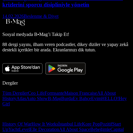
krizlerini sporcu disipliniyle yönetin
14.02.2026
Beslenme & Diyet
Sosyal medyada
B•Mag’i Takip Et!
88 dergi yayını, ilham veren podcastler, dikey diziler ve yapay zekâ
destekli içerikler bir arada. Ekranlarınızı dik tutun.
Dergiler
Tüm Dergiler
Ceo Life
Formsante
Maison Française
All About
History
Atlas
Auto Show
B-Mag
Burda
Ev Bahçe
Evim
HELLO!
Hey
Girl
History Of War
How It Works
İstanbul Life
Kore Pop
Pozitif
Start
Up
Yacht
Level
Elle Decoration
All About Space
Bebeğimle
Capital