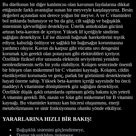
Bu düellonun bir diğer katılımcısı olan kavunun faydalarına dikkat
ettiğmizde farklı avantajlar sunan bir meyveyle karşılaşıyoruz. Besin
değerleri açısından son derece yoğun bir meyve. A ve C vitaminleri
bol miktarda bulunuyor ve bu da göz, cilt sağlığı ve bağışıklık
sisteminin işlevselliğini destekliyor. Üstelik antioksidan gücünü
artıran beta-karoten de içeriyor. Yüksek lif içeriğiyle sindirim
sağlığını destekliyor. Lif ise düzenli bağırsak hareketlerini teşvik
ediyor, kabızlığı önlüyor ve sağlıklı bir bağırsağın korunmasına
yardımcı oluyor. Kavun da karpuz gibi vücutta sıvı dengesini
korumak için gerekli olan potasyum gibi elektrolitleri içeriyor.
Özellikle fiziksel efor sırasında elektrolit seviyelerini yeniden
nemlendirmenin nefis bir yolu olabiliyor. Kolajen sentezinde önemli
bir bileşen olan mükemmel bir C vitamini kaynağı. Kolajen, cildin
elastikiyetini korumada ve genç, parlak bir görünümü desteklemede
hayati öneme sahip. Yüksek beta-karoten içeriği sayesinde bu öncü
maddeyi A vitaminine dönüştürerek göz sağlığını destekliyor.
Özellikle düşük ışıklı ortamlarda optimum görüş bakımı için yeterli
A vitamini gerekli. B6, niasin ve folat gibi mükemmel bir B vitamini
kaynağı. Bu vitaminler kırmızı kan hücresi oluşumunu, enerji
metabolizmasını ve sinir fonksiyonunu olumlu yönde etkiliyor.
YARARLARINA HIZLI BİR BAKIŞ!
Bağışıklık sistemini güçlendirmeye,
Damar tıkanıklığını önlemeye,