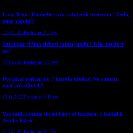
Lazy Keto: Tembeller için ketojenik beslenme! Nedir,
nasıl yapılır?
23.03.2024
Beslenme & Diyet
Sandaloz (Elma sirkesi sakızı) nedir? Kilo verdirir
mi?
27.12.2023
Beslenme & Diyet
Portakal yerken bu 7 kurala dikkat: Ne zaman,
nasıl tüketilmeli?
15.11.2022
Beslenme & Diyet
Yaz tatili sonrası diyeti için yol haritası: 1 haftalık
detoks listesi
01.10.2022
Beslenme & Diyet