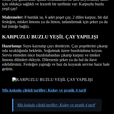
için oldukça sağlıklı ve lezzetli bir tarifimiz var: Karpuzlu buzlu
yeşil çay!
Malzemeler:
8 bardak su, 6 adet poşet çay, 2 dilim karpuz, bir dal
fesleğen, misket limonu ya da limon, tatlandırmak için şeker ya da
bal (isteğe bağlı).
KARPUZLU BUZLU YEŞİL ÇAY YAPILIŞI
Hazırlanışı:
Suyu kaynatıp çayı demleyin. Çay poşetlerini çıkarıp
oda sıcaklığında bekletin. Soğutmak üzere buzdolabına koyun.
Servis etmeden önce buzdolabından çıkarıp karpuz ve misket
limonu dilimleri ekleyin. Dilerseniz şeker ya da bal da ilave
edebilirsiniz. Fesleğen yaprağı ve buz da koyarak servise hazır hale
getirin.
Mis kokulu çilekli tarifler: Kolay ve pratik 4 tarif
Mis kokulu çilekli tarifler: Kolay ve pratik 4 tarif