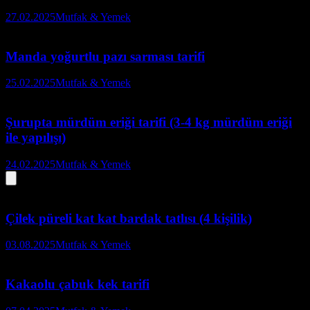
27.02.2025
Mutfak & Yemek
Manda yoğurtlu pazı sarması tarifi
25.02.2025
Mutfak & Yemek
Şurupta mürdüm eriği tarifi (3-4 kg mürdüm eriği
ile yapılışı)
24.02.2025
Mutfak & Yemek
Çilek püreli kat kat bardak tatlısı (4 kişilik)
03.08.2025
Mutfak & Yemek
Kakaolu çabuk kek tarifi