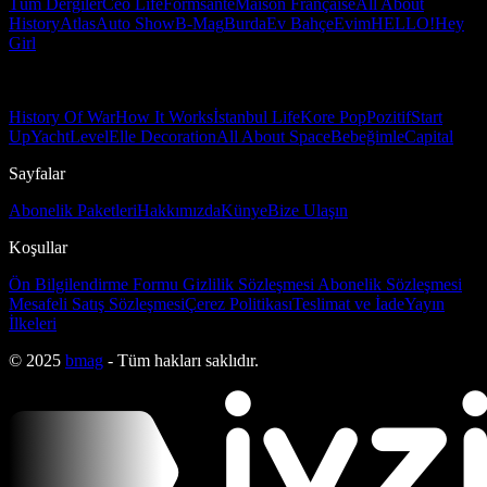
Tüm Dergiler
Ceo Life
Formsante
Maison Française
All About
History
Atlas
Auto Show
B-Mag
Burda
Ev Bahçe
Evim
HELLO!
Hey
Girl
History Of War
How It Works
İstanbul Life
Kore Pop
Pozitif
Start
Up
Yacht
Level
Elle Decoration
All About Space
Bebeğimle
Capital
Sayfalar
Abonelik Paketleri
Hakkımızda
Künye
Bize Ulaşın
Koşullar
Ön Bilgilendirme Formu
Gizlilik Sözleşmesi
Abonelik Sözleşmesi
Mesafeli Satış Sözleşmesi
Çerez Politikası
Teslimat ve İade
Yayın
İlkeleri
© 2025
bmag
- Tüm hakları saklıdır.