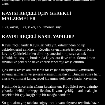
zamanı.
KAYISI REÇELİ İÇİN GEREKLİ
MALZEMELER
1 kg kayısı, 1 kg şeker, 1/2 limonun suyu
KAYISI REÇELİ NASIL YAPILIR?
Kayısı reçeli tarifi: Kayısıları yıkayın, ortalarından bölüp
çekirdeklerini ayıklayın. Reçelin kaynatılacağı tencerenin içine
koyun. Çekirdeklerden dört beş tanesini kırıp suya atarak
kabuklarını soyun, bunları da kayısılara ilave edin. Sonra limon
suyunu ve şekeri de ilave ederek tencereyi ateşe oturtun.
Çok kısık ateşte ara ara tahta bir kaşıkla karıştırarak kayısıların
suyunu salmasını ve şekerin erimesini sağlayın. Bundan sonra harlı
ateşte yarım saat kadar, reçel kıvamına gelinceye kadar kaynatın.
Kesinlikle tencerenin ağzını kapatmayın. Köpükleri suya batırılıp
çıkarılan delikli bir kepçe ile alın. Kıvama geldiğini anlamak için
reçelden bir çay kaşığı alıp bir tabağa damlatın.
Su gibi akmıyor, tabakta soğuyunca kıvam alıyorsa reçeliniz hazır