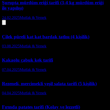
Şurupta mürdüm eriği tarifi (3-4 kg mürdüm eriği
ile yapılışı)
24.02.2025
Mutfak & Yemek
Çilek püreli kat kat bardak tatlısı (4 kişilik)
03.08.2025
Mutfak & Yemek
Kakaolu çabuk kek tarifi
07.04.2025
Mutfak & Yemek
Rezeneli, mercimekli yeşil salata tarifi (5 kişilik)
04.04.2025
Mutfak & Yemek
Fırında patates tarifi (Kolay ve lezzetli)