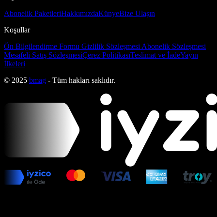
Abonelik Paketleri
Hakkımızda
Künye
Bize Ulaşın
Koşullar
Ön Bilgilendirme Formu
Gizlilik Sözleşmesi
Abonelik Sözleşmesi
Mesafeli Satış Sözleşmesi
Çerez Politikası
Teslimat ve İade
Yayın
İlkeleri
© 2025
bmag
- Tüm hakları saklıdır.