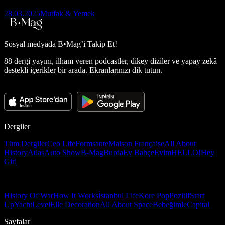
28.03.2025
Mutfak & Yemek
Sosyal medyada
B•Mag’i Takip Et!
88 dergi yayını, ilham veren podcastler, dikey diziler ve yapay zekâ
destekli içerikler bir arada. Ekranlarınızı dik tutun.
Dergiler
Tüm Dergiler
Ceo Life
Formsante
Maison Française
All About
History
Atlas
Auto Show
B-Mag
Burda
Ev Bahçe
Evim
HELLO!
Hey
Girl
History Of War
How It Works
İstanbul Life
Kore Pop
Pozitif
Start
Up
Yacht
Level
Elle Decoration
All About Space
Bebeğimle
Capital
Sayfalar