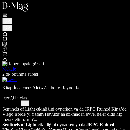
Makale
2 dk okunma süresi
Kitap İnceleme: Afet - Anthony Reynolds
İçeriği Paylaş
Sentinels of Light etkinliğini oynarken ya da JRPG Ruined King’de
Viego Isolde’yi Yaşam Havuzu’na sokmadan evvel neler oldu hiç
merak ettiniz mi?...
Sentinels of Light
etkinliğini oynarken ya da
JRPG Ruined
King
’de
Viego Isolde
’yi
Yaşam Havuzu
’na sokmadan evvel neler