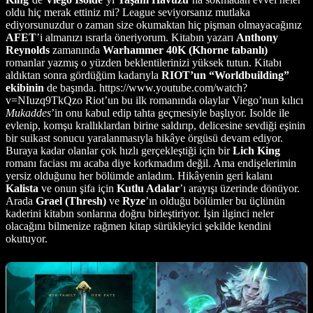
oldu hiç merak ettiniz mi? League seviyorsanız mutlaka
ediyorsunuzdur o zaman size okumaktan hiç pişman olmayacağınız
AFET
’i almanızı ısrarla öneriyorum. Kitabın yazarı
Anthony
Reynolds
zamanında
Warhammer 40K (Khorne tabanlı)
romanlar yazmış o yüzden beklentilerinizi yüksek tutun. Kitabı
aldıktan sonra gördüğüm kadarıyla
RIOT’un “Worldbuilding”
ekibinin
de başında. https://www.youtube.com/watch?
v=NIuzq9TkQzo
Riot’un bu ilk romanında olaylar Viego’nun kılıcı
Mukaddes
’in onu kabul edip tahta geçmesiyle başlıyor. Isolde ile
evlenip, komşu krallıklardan birine saldırıp, delicesine sevdiği eşinin
bir suikast sonucu yaralanmasıyla hikâye örgüsü devam ediyor.
Buraya kadar olanlar çok hızlı gerçekleştiği için bir
Lich King
romanı faciası mı acaba diye korkmadım değil. Ama endişelerimin
yersiz olduğunu her bölümde anladım. Hikâyenin geri kalanı
Kalista
ve onun şifa için
Kutlu Adalar
’ı arayışı üzerinde dönüyor.
Arada
Grael (Thresh)
ve
Ryze
’ın olduğu bölümler bu üçlünün
kaderini kitabın sonlarına doğru birleştiriyor. İşin ilginci neler
olacağını bilmenize rağmen kitap sürükleyici şekilde kendini
okutuyor.