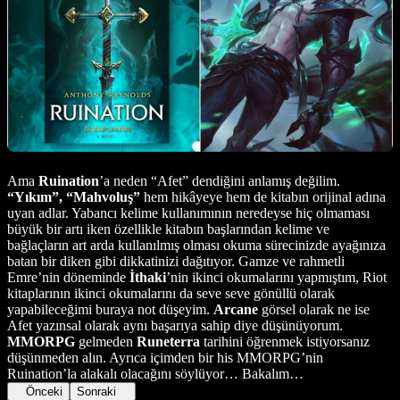
Ama
Ruination
’a neden “Afet” dendiğini anlamış değilim.
“Yıkım”, “Mahvoluş”
hem hikâyeye hem de kitabın orijinal adına
uyan adlar. Yabancı kelime kullanımının neredeyse hiç olmaması
büyük bir artı iken özellikle kitabın başlarından kelime ve
bağlaçların art arda kullanılmış olması okuma sürecinizde ayağınıza
batan bir diken gibi dikkatinizi dağıtıyor. Gamze ve rahmetli
Emre’nin döneminde
İthaki
’nin ikinci okumalarını yapmıştım, Riot
kitaplarının ikinci okumalarını da seve seve gönüllü olarak
yapabileceğimi buraya not düşeyim.
Arcane
görsel olarak ne ise
Afet yazınsal olarak aynı başarıya sahip diye düşünüyorum.
MMORPG
gelmeden
Runeterra
tarihini öğrenmek istiyorsanız
düşünmeden alın. Ayrıca içimden bir his MMORPG’nin
Ruination’la alakalı olacağını söylüyor… Bakalım…
Önceki
Sonraki