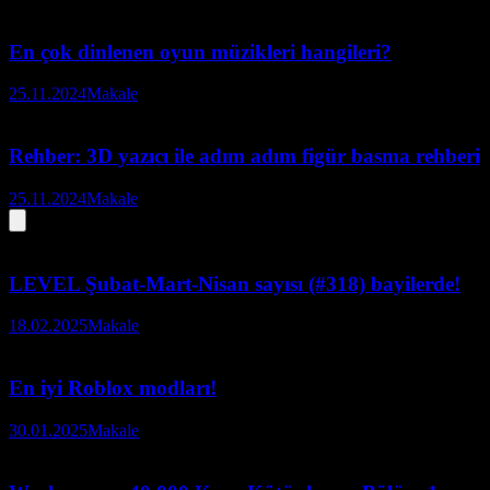
En çok dinlenen oyun müzikleri hangileri?
25.11.2024
Makale
Rehber: 3D yazıcı ile adım adım figür basma rehberi
25.11.2024
Makale
LEVEL Şubat-Mart-Nisan sayısı (#318) bayilerde!
18.02.2025
Makale
En iyi Roblox modları!
30.01.2025
Makale