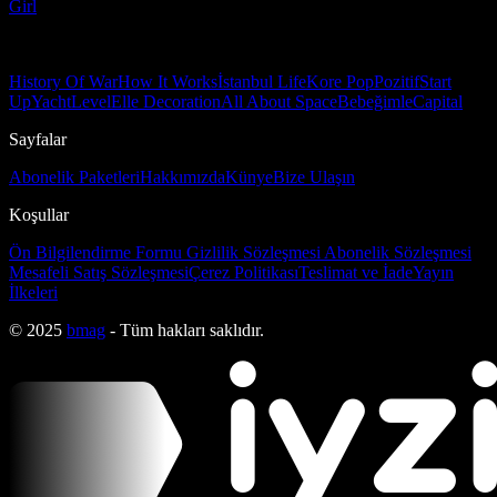
Girl
History Of War
How It Works
İstanbul Life
Kore Pop
Pozitif
Start
Up
Yacht
Level
Elle Decoration
All About Space
Bebeğimle
Capital
Sayfalar
Abonelik Paketleri
Hakkımızda
Künye
Bize Ulaşın
Koşullar
Ön Bilgilendirme Formu
Gizlilik Sözleşmesi
Abonelik Sözleşmesi
Mesafeli Satış Sözleşmesi
Çerez Politikası
Teslimat ve İade
Yayın
İlkeleri
© 2025
bmag
- Tüm hakları saklıdır.