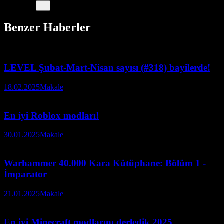
Benzer Haberler
LEVEL Şubat-Mart-Nisan sayısı (#318) bayilerde!
18.02.2025
Makale
En iyi Roblox modları!
30.01.2025
Makale
Warhammer 40.000 Kara Kütüphane: Bölüm 1 -
İmparator
21.01.2025
Makale
En iyi Minecraft modlarını derledik 2025