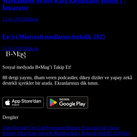
Warhammer 40.000 Kara Kütüphane: Bölüm 1 -
İmparator
21.01.2025
Makale
En iyi Minecraft modlarını derledik 2025
21.01.2025
Makale
Sosyal medyada
B•Mag’i Takip Et!
88 dergi yayını, ilham veren podcastler, dikey diziler ve yapay zekâ
destekli içerikler bir arada. Ekranlarınızı dik tutun.
Dergiler
Tüm Dergiler
Ceo Life
Formsante
Maison Française
All About
History
Atlas
Auto Show
B-Mag
Burda
Ev Bahçe
Evim
HELLO!
Hey