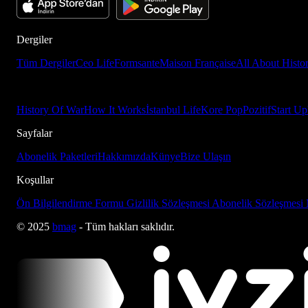
Dergiler
Tüm Dergiler
Ceo Life
Formsante
Maison Française
All About Histo
History Of War
How It Works
İstanbul Life
Kore Pop
Pozitif
Start Up
Sayfalar
Abonelik Paketleri
Hakkımızda
Künye
Bize Ulaşın
Koşullar
Ön Bilgilendirme Formu
Gizlilik Sözleşmesi
Abonelik Sözleşmesi
© 2025
bmag
- Tüm hakları saklıdır.