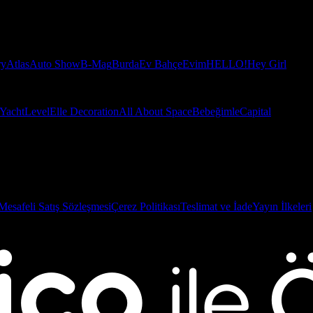
ry
Atlas
Auto Show
B-Mag
Burda
Ev Bahçe
Evim
HELLO!
Hey Girl
Yacht
Level
Elle Decoration
All About Space
Bebeğimle
Capital
Mesafeli Satış Sözleşmesi
Çerez Politikası
Teslimat ve İade
Yayın İlkeleri