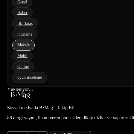
Genel
Haber
İlk Bakış
inceleme
Makale
Mobil
Online
oyun inceleme
Yükleniyor…
Sosyal medyada
B•Mag’i Takip Et!
88 dergi yayını, ilham veren podcastler, dikey diziler ve yapay zekâ d