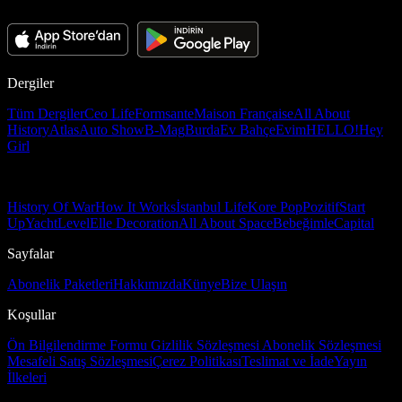
Dergiler
Tüm Dergiler
Ceo Life
Formsante
Maison Française
All About
History
Atlas
Auto Show
B-Mag
Burda
Ev Bahçe
Evim
HELLO!
Hey
Girl
History Of War
How It Works
İstanbul Life
Kore Pop
Pozitif
Start
Up
Yacht
Level
Elle Decoration
All About Space
Bebeğimle
Capital
Sayfalar
Abonelik Paketleri
Hakkımızda
Künye
Bize Ulaşın
Koşullar
Ön Bilgilendirme Formu
Gizlilik Sözleşmesi
Abonelik Sözleşmesi
Mesafeli Satış Sözleşmesi
Çerez Politikası
Teslimat ve İade
Yayın
İlkeleri