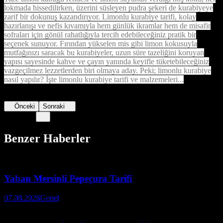
lokmada hissedilirken, üzerini süsleyen pudra şekeri de kurabiyeye
zarif bir dokunuş kazandırıyor. Limonlu kurabiye tarifi, kolay
hazırlanışı ve nefis kıvamıyla hem günlük ikramlar hem de misafir
sofraları için gönül rahatlığıyla tercih edebileceğiniz pratik bir
seçenek sunuyor. Fırından yükselen mis gibi limon kokusuyla
mutfağınızı saracak bu kurabiyeler, uzun süre tazeliğini koruyan
yapısı sayesinde kahve ve çayın yanında keyifle tüketebileceğiniz
vazgeçilmez lezzetlerden biri olmaya aday. Peki; limonlu kurabiye
nasıl yapılır? İşte limonlu kurabiye tarifi ve malzemeleri...
Önceki
Sonraki
Benzer Haberler
Yaban Mersinli Pepeçura Tarifi
07.08.2026
Genel