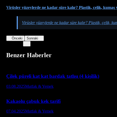
Virüsler yüzeylerde ne kadar süre kalır? Plastik, çelik, kumaş v
Virüsler yüzeylerde ne kadar süre kalır? Plastik, çelik, ku
Önceki
Sonraki
Benzer Haberler
Çilek püreli kat kat bardak tatlısı (4 kişilik)
03.08.2025
Mutfak & Yemek
Kakaolu çabuk kek tarifi
07.04.2025
Mutfak & Yemek