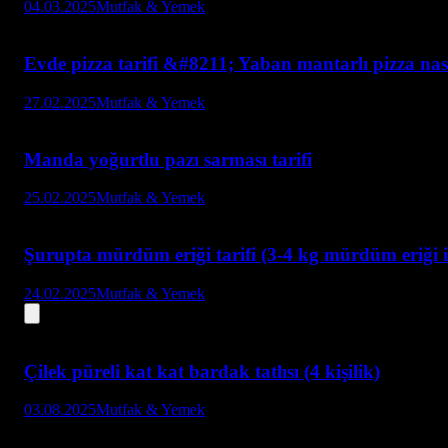
04.03.2025
Mutfak & Yemek
Evde pizza tarifi &#8211; Yaban mantarlı pizza nası
27.02.2025
Mutfak & Yemek
Manda yoğurtlu pazı sarması tarifi
25.02.2025
Mutfak & Yemek
Şurupta mürdüm eriği tarifi (3-4 kg mürdüm eriği il
24.02.2025
Mutfak & Yemek
Çilek püreli kat kat bardak tatlısı (4 kişilik)
03.08.2025
Mutfak & Yemek