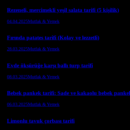
Rezeneli, mercimekli yeşil salata tarifi (5 kişilik)
04.04.2025
Mutfak & Yemek
Fırında patates tarifi (Kolay ve lezzetli)
28.03.2025
Mutfak & Yemek
Evde öksürüğe karşı ballı turp tarifi
08.03.2025
Mutfak & Yemek
Bebek pankek tarifi: Sade ve kakaolu bebek pankek y
06.03.2025
Mutfak & Yemek
Limonlu tavuk çorbası tarifi