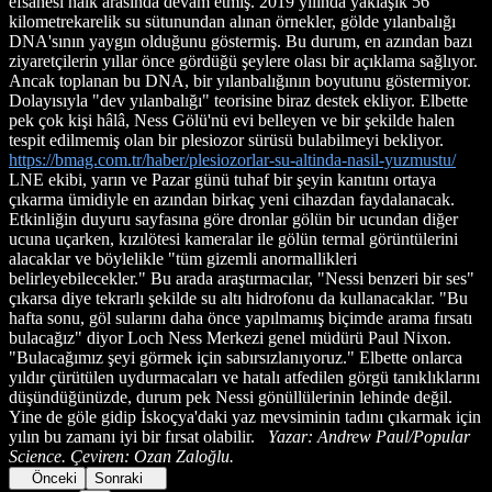
efsanesi halk arasında devam etmiş. 2019 yılında yaklaşık 56
kilometrekarelik su sütunundan alınan örnekler, gölde yılanbalığı
DNA'sının yaygın olduğunu göstermiş. Bu durum, en azından bazı
ziyaretçilerin yıllar önce gördüğü şeylere olası bir açıklama sağlıyor.
Ancak toplanan bu DNA, bir yılanbalığının boyutunu göstermiyor.
Dolayısıyla "dev yılanbalığı" teorisine biraz destek ekliyor. Elbette
pek çok kişi hâlâ, Ness Gölü'nü evi belleyen ve bir şekilde halen
tespit edilmemiş olan bir plesiozor sürüsü bulabilmeyi bekliyor.
https://bmag.com.tr/haber/plesiozorlar-su-altinda-nasil-yuzmustu/
LNE ekibi, yarın ve Pazar günü tuhaf bir şeyin kanıtını ortaya
çıkarma ümidiyle en azından birkaç yeni cihazdan faydalanacak.
Etkinliğin duyuru sayfasına göre dronlar gölün bir ucundan diğer
ucuna uçarken, kızılötesi kameralar ile gölün termal görüntülerini
alacaklar ve böylelikle "tüm gizemli anormallikleri
belirleyebilecekler." Bu arada araştırmacılar, "Nessi benzeri bir ses"
çıkarsa diye tekrarlı şekilde su altı hidrofonu da kullanacaklar. "Bu
hafta sonu, göl sularını daha önce yapılmamış biçimde arama fırsatı
bulacağız" diyor Loch Ness Merkezi genel müdürü Paul Nixon.
"Bulacağımız şeyi görmek için sabırsızlanıyoruz." Elbette onlarca
yıldır çürütülen uydurmacaları ve hatalı atfedilen görgü tanıklıklarını
düşündüğünüzde, durum pek Nessi gönüllülerinin lehinde değil.
Yine de göle gidip İskoçya'daki yaz mevsiminin tadını çıkarmak için
yılın bu zamanı iyi bir fırsat olabilir.
Yazar: Andrew Paul/Popular
Science. Çeviren: Ozan Zaloğlu.
Önceki
Sonraki