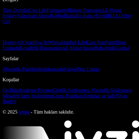
Tüm Dergiler
Ceo Life
Formsante
Maison Française
All About
History
Atlas
Auto Show
B-Mag
Burda
Ev Bahçe
Evim
HELLO!
Hey
Girl
History Of War
How It Works
İstanbul Life
Kore Pop
Pozitif
Start
Up
Yacht
Level
Elle Decoration
All About Space
Bebeğimle
Capital
Sayfalar
Abonelik Paketleri
Hakkımızda
Künye
Bize Ulaşın
Koşullar
Ön Bilgilendirme Formu
Gizlilik Sözleşmesi
Abonelik Sözleşmesi
Mesafeli Satış Sözleşmesi
Çerez Politikası
Teslimat ve İade
Yayın
İlkeleri
© 2025
bmag
- Tüm hakları saklıdır.