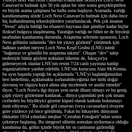
Canavarı'nı bulmak için 50 yılı aşkın bir süre sonra gerçekleştirilen
en büyük arama çalışması bu hafta sonu başlıyor. Aramada, varlığı
kanıtlanmamış sözde Loch Ness Canavarı'nı bulmak için daha önce
hiç kullanılmamış teknolojilerden yararlanılacak. Pek çok insanın
"Nessi" adıyla bildiği bu efsanevi hayvana dair şimdiye kadar hiçbir
fiziksel bulguya ulaşılmamış. Yaratığın varlığı ne bilim ne de biyoloji
tarafından kanıtlanmış durumda. Araştırma seferinin sponsoru, Loch
Ness gölünün sularında "dev bir yüzey gözlemi" yürütmek için
halktan yardım isteyen Loch Ness Keşif Grubu (LNE) isimli
"bağımsız ve gönüllü bir araştırma takımı". Oluşan "dev" talep
nedeniyle bütün gözlem noktaları tükense de, İskoçya'ya
gidemeyecek olanlar LNE'nin resmi 7/24 canlı yayınına katılıp
organizatörlere yardım edebilir. LNE'nin kurucusu Alan McKenna,
bu ayın başında yaptığı bir açıklamada "LNE'yi başlattığımızdan
beri hedefimiz, açıklamakta zorlanabileceğimiz her türlü doğal
davranış ve olguyu kayıt altına alıp incelemek ve analiz etmekti"
diyor. "Loch Noss'a ilgi duyan yeni nesle ilham olmayı ve bu geniş
çaplı yüzey gözlemine katılarak... dünya çapındaki pek çok insanı
cezbeden bu büyüleyici gizeme kişisel olarak katkıda bulunmayı
ümit ediyoruz." Bu sözde göl canavarı (veya cavanarları) rivayete
göre yüzlerce yıl önce görülmüş. Fakat bu hikayeler, dünyanın
dikkatini 1934 yılındaki meşhur "Cerrahın Fotoğrafı"ndan sonra
çekmeye başlamış. Bu simgesel silüetin sonraları uydurmaca olduğu
kanıtlansa da, gölün içinde büyük bir su canlısının gizlendiği