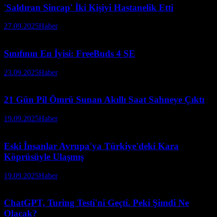
'Saldıran Sincap' İki Kişiyi Hastanelik Etti
27.09.2025
Haber
Sınıfının En İyisi: FreeBuds 4 SE
23.09.2025
Haber
21 Gün Pil Ömrü Sunan Akıllı Saat Sahneye Çıktı
19.09.2025
Haber
Eski İnsanlar Avrupa'ya Türkiye'deki Kara
Köprüsüyle Ulaşmış
19.09.2025
Haber
ChatGPT, Turing Testi'ni Geçti. Peki Şimdi Ne
Olacak?