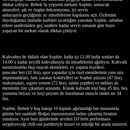
dikkat çekiyor. Bebek’in yepyeni mekanı Sophie, sımsıcak
atmosferi, şık ve özgün dekorasyonu, iyi servis
anlayışıyla geçtiğimiz ay misafirlerine kapılarını açtı. Özlemini
duyduğumuz mahalle kafeleri sıcaklığını yansıtan Sophie, sabahın
erken saatlerinden geç saatlere kadar servis sunarak gün boyu
yaşayan bir mekan olarak dikkat çekiyor.
Kahvaltısı ile iddialı olan Sophie, hafta içi 12.00 hafta sonları da
14.00’a kadar keyifli kahvaltısıyla da misafirlerini ağırlıyor. Kahvaltı
menüsündeki ekşi mayalı ekmekleri, ev yapımı reçelleri,
pancake’leri (32 lira), spor yapanlar için özel menülerinin yanı sıra
atıştırmalıkları, fark yaratan kokteylleri ve Sophie pizzası (47 lira),
makarnaları, ızgara somon (72 lira), salata çeşitleri ve tatlıları da
menünün öne çıkanları arasında. Klasik kahvaltı kişi başı 45 lira, beş
yumurta beyazı ve keçi peyniri ile hazırlanan muscle omlet ise 34
lira.
Sophie, Bebek’e kuş bakışı 10 kişinin ağırlandığı bar masasında
günün her saatinde Boğaz manzarasının tadını çıkarma fırsatını
yaratıyor. Ayın bazı günlerinde sevilen DJ’lerin performans
sergileyeceği chill-out partileriyle lezzet ve müziği bir arada sunuyor.