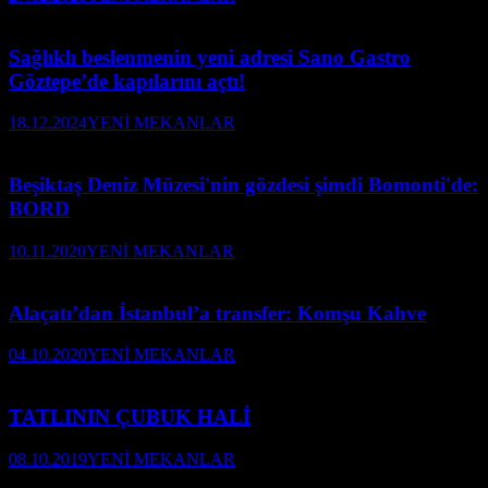
Sağlıklı beslenmenin yeni adresi Sano Gastro
Göztepe’de kapılarını açtı!
18.12.2024
YENİ MEKANLAR
Beşiktaş Deniz Müzesi'nin gözdesi şimdi Bomonti'de:
BORD
10.11.2020
YENİ MEKANLAR
Alaçatı’dan İstanbul’a transfer: Komşu Kahve
04.10.2020
YENİ MEKANLAR
TATLININ ÇUBUK HALİ
08.10.2019
YENİ MEKANLAR