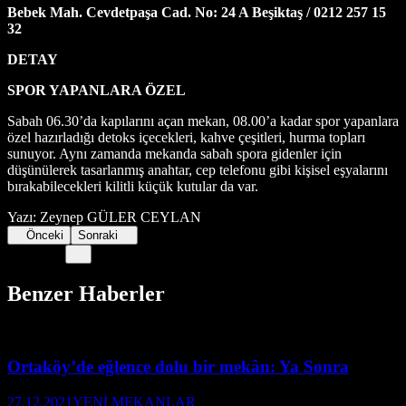
Bebek Mah. Cevdetpaşa Cad. No: 24 A Beşiktaş / 0212 257 15
32
DETAY
SPOR YAPANLARA ÖZEL
Sabah 06.30’da kapılarını açan mekan, 08.00’a kadar spor yapanlara
özel hazırladığı detoks içecekleri, kahve çeşitleri, hurma topları
sunuyor. Aynı zamanda mekanda sabah spora gidenler için
düşünülerek tasarlanmış anahtar, cep telefonu gibi kişisel eşyalarını
bırakabilecekleri kilitli küçük kutular da var.
Yazı: Zeynep GÜLER CEYLAN
Önceki
Sonraki
Benzer Haberler
Ortaköy’de eğlence dolu bir mekân: Ya Sonra
27.12.2021
YENİ MEKANLAR