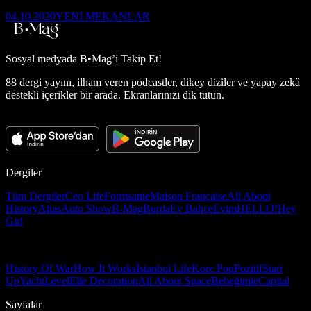
04.10.2020
YENİ MEKANLAR
Sosyal medyada
B•Mag’i Takip Et!
88 dergi yayını, ilham veren podcastler, dikey diziler ve yapay zekâ
destekli içerikler bir arada. Ekranlarınızı dik tutun.
Dergiler
Tüm Dergiler
Ceo Life
Formsante
Maison Française
All About
History
Atlas
Auto Show
B-Mag
Burda
Ev Bahçe
Evim
HELLO!
Hey
Girl
History Of War
How It Works
İstanbul Life
Kore Pop
Pozitif
Start
Up
Yacht
Level
Elle Decoration
All About Space
Bebeğimle
Capital
Sayfalar