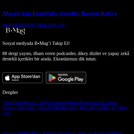
Alaçatı’dan İstanbul’a transfer: Komşu Kahve
04.10.2020
YENİ MEKANLAR
Sosyal medyada
B•Mag’i Takip Et!
88 dergi yayını, ilham veren podcastler, dikey diziler ve yapay zekâ
destekli içerikler bir arada. Ekranlarınızı dik tutun.
Dergiler
Tüm Dergiler
Ceo Life
Formsante
Maison Française
All About
History
Atlas
Auto Show
B-Mag
Burda
Ev Bahçe
Evim
HELLO!
Hey
Girl
History Of War
How It Works
İstanbul Life
Kore Pop
Pozitif
Start