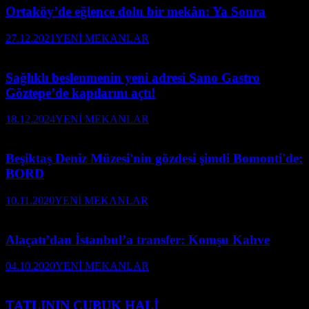
Ortaköy’de eğlence dolu bir mekân: Ya Sonra
27.12.2021
YENİ MEKANLAR
Sağlıklı beslenmenin yeni adresi Sano Gastro
Göztepe’de kapılarını açtı!
18.12.2024
YENİ MEKANLAR
Beşiktaş Deniz Müzesi'nin gözdesi şimdi Bomonti'de:
BORD
10.11.2020
YENİ MEKANLAR
Alaçatı’dan İstanbul’a transfer: Komşu Kahve
04.10.2020
YENİ MEKANLAR
TATLININ ÇUBUK HALİ