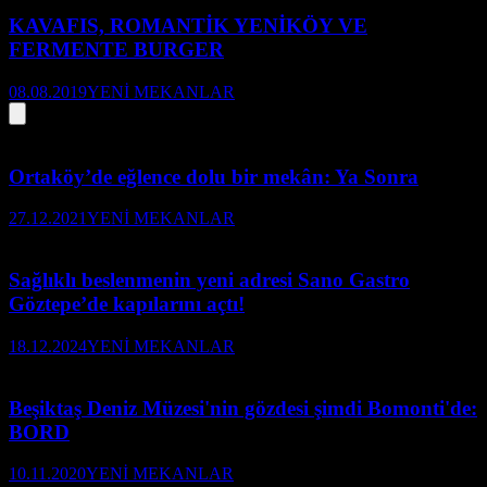
KAVAFIS, ROMANTİK YENİKÖY VE
FERMENTE BURGER
08.08.2019
YENİ MEKANLAR
Ortaköy’de eğlence dolu bir mekân: Ya Sonra
27.12.2021
YENİ MEKANLAR
Sağlıklı beslenmenin yeni adresi Sano Gastro
Göztepe’de kapılarını açtı!
18.12.2024
YENİ MEKANLAR
Beşiktaş Deniz Müzesi'nin gözdesi şimdi Bomonti'de:
BORD
10.11.2020
YENİ MEKANLAR