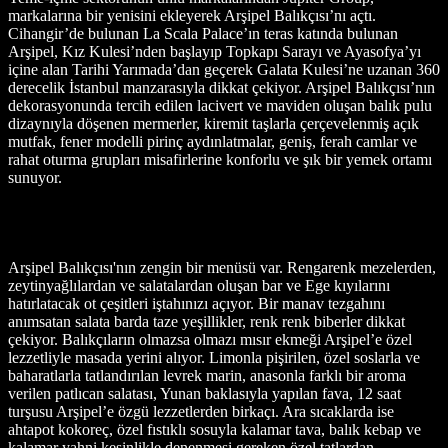
markalarına bir yenisini ekleyerek Arşipel Balıkçısı’nı açtı.
Cihangir’de bulunan La Scala Palace’ın teras katında bulunan
Arşipel, Kız Kulesi’nden başlayıp Topkapı Sarayı ve Ayasofya’yı
içine alan Tarihi Yarımada’dan geçerek Galata Kulesi’ne uzanan 360
derecelik İstanbul manzarasıyla dikkat çekiyor. Arşipel Balıkçısı’nın
dekorasyonunda tercih edilen lacivert ve maviden oluşan balık pulu
dizaynıyla döşenen mermerler, kiremit taşlarla çerçevelenmiş açık
mutfak, fener modelli pirinç aydınlatmalar, geniş, ferah camlar ve
rahat oturma grupları misafirlerine konforlu ve şık bir yemek ortamı
sunuyor.
Arşipel Balıkçısı'nın zengin bir menüsü var. Rengarenk mezelerden,
zeytinyağlılardan ve salatalardan oluşan bar ve Ege kıyılarını
hatırlatacak ot çeşitleri iştahınızı açıyor. Bir manav tezgahını
anımsatan salata barda taze yeşillikler, renk renk biberler dikkat
çekiyor. Balıkçıların olmazsa olmazı mısır ekmeği Arşipel’e özel
lezzetliyle masada yerini alıyor. Limonla pişirilen, özel soslarla ve
baharatlarla tatlandırılan levrek marin, anasonla farklı bir aroma
verilen patlıcan salatası, Yunan baklasıyla yapılan fava, 12 saat
turşusu Arşipel’e özgü lezzetlerden birkaçı. Ara sıcaklarda ise
ahtapot kokoreç, özel fıstıklı sosuyla kalamar tava, balık kebap ve
kalamar yahni kesinlikle denenmesi gereken özel tatlardan...