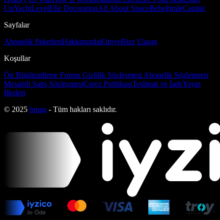
Up
Yacht
Level
Elle Decoration
All About Space
Bebeğimle
Capital
Sayfalar
Abonelik Paketleri
Hakkımızda
Künye
Bize Ulaşın
Koşullar
Ön Bilgilendirme Formu
Gizlilik Sözleşmesi
Abonelik Sözleşmesi
Mesafeli Satış Sözleşmesi
Çerez Politikası
Teslimat ve İade
Yayın
İlkeleri
© 2025
bmag
- Tüm hakları saklıdır.