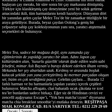
başlayan çay merakı, bir süre sonra bir çay markasına dönüşmüş.
Türkiye için klasikleşmiş çay deneyimine yeni bir soluk getirme
amacındaki ikili, tüm harmanlarını kendi hazırlıyor. Dünyanın dört
bir yanından gelen çaylar Melez Tea’de bir zanaatkar titizliğiyle bir
araya getiriliyor. Burada, beyaz çaydan Oolong’a geniş bir
yelpazeye sahip çay koleksiyonunun yanı sıra, yaratıcı atıştırmalık
seçenekleri de bulunuyor.
Melez Tea, sadece bir mağaza değil, aynı zamanda çay
eğitimlerinin de yapıldığı yaratıcı bir alan. Adını Japon çay
kültüründen alan, ‘kusurlu güzellik’ olarak ifade edilen wabi-sabi
felsefesi, mimar Aslı Baysan’a burayı dekore ederken ilham vermiş.
Mekanda her şey abartıdan uzak. Kırılmış ve arasında boşluk
kalacak şekilde yan yana yerleştirilmiş iki mermer parçadan oluşan
set, bizim en çok sevdiğimiz parça.
Gelelim çaylara… Burada 12
farklı harman ve bu harmanlarla yapılan yaratıcı içecek çeşitleri
bulunuyor. Matcha affogato, chai baharatlı sıcak çikolata ve iced
tea’ler bunlardan sadece birkaçı. Eğer siz de Hindistan cevizi ve
zencefil aşığıysanız Escape’i, “Yok ben matcha’cıyım” diyorsanız
matcha chia breakfast smoothie’yi mutlaka deneyin.
REŞİTPAŞA
MAH. KONGRE CAD. 81/A SARIYER TEL: 0212 229 29 69
Önceki
Sonraki