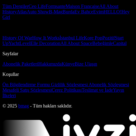
Tüm Dergiler
Ceo Life
Formsante
Maison Française
All About
History
Atlas
Auto Show
B-Mag
Burda
Ev Bahçe
Evim
HELLO!
Hey
Girl
History Of War
How It Works
İstanbul Life
Kore Pop
Pozitif
Start
Up
Yacht
Level
Elle Decoration
All About Space
Bebeğimle
Capital
Sayfalar
Abonelik Paketleri
Hakkımızda
Künye
Bize Ulaşın
Koşullar
Ön Bilgilendirme Formu
Gizlilik Sözleşmesi
Abonelik Sözleşmesi
Mesafeli Satış Sözleşmesi
Çerez Politikası
Teslimat ve İade
Yayın
İlkeleri
© 2025
bmag
- Tüm hakları saklıdır.