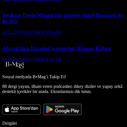
Beşiktaş Deniz Müzesi'nin gözdesi şimdi Bomonti'de:
BORD
10.11.2020
YENİ MEKANLAR
Alaçatı’dan İstanbul’a transfer: Komşu Kahve
04.10.2020
YENİ MEKANLAR
Sosyal medyada
B•Mag’i Takip Et!
88 dergi yayını, ilham veren podcastler, dikey diziler ve yapay zekâ
destekli içerikler bir arada. Ekranlarınızı dik tutun.
Dergiler