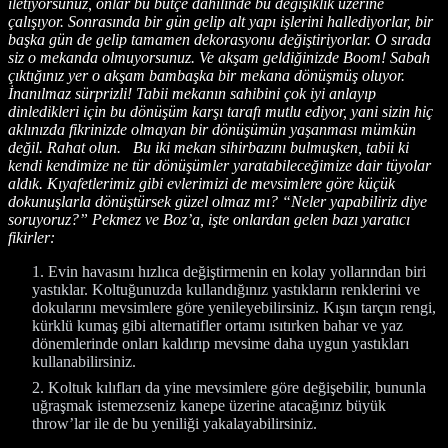
iletiyorsunuz, onlar bu bütçe dahilinde bu değişiklik üzerine
çalışıyor. Sonrasında bir gün gelip alt yapı işlerini hallediyorlar, bir
başka gün de gelip tamamen dekorasyonu değiştiriyorlar. O sırada
siz o mekanda olmuyorsunuz. Ve akşam geldiğinizde Boom! Sabah
çıktığınız yer o akşam bambaşka bir mekana dönüşmüş oluyor.
İnanılmaz sürprizli! Tabii mekanın sahibini çok iyi anlayıp
dinledikleri için bu dönüşüm karşı tarafı mutlu ediyor, yani sizin hiç
aklınızda fikrinizde olmayan bir dönüşümün yaşanması mümkün
değil. Rahat olun. Bu iki mekan sihirbazını bulmuşken, tabii ki
kendi kendimize ne tür dönüşümler yaratabileceğimize dair tüyolar
aldık. Kıyafetlerimiz gibi evlerimizi de mevsimlere göre küçük
dokunuşlarla dönüştürsek güzel olmaz mı? “Neler yapabiliriz diye
soruyoruz?” Pekmez ve Boz’a, işte onlardan gelen bazı yaratıcı
fikirler:
Evin havasını hızlıca değiştirmenin en kolay yollarından biri
yastıklar. Koltuğunuzda kullandığınız yastıkların renklerini ve
dokularını mevsimlere göre yenileyebilirsiniz. Kışın tarçın rengi,
kürklü kumaş gibi alternatifler ortamı ısıtırken bahar ve yaz
dönemlerinde onları kaldırıp mevsime daha uygun yastıkları
kullanabilirsiniz.
Koltuk kılıfları da yine mevsimlere göre değişebilir, bununla
uğraşmak istemezseniz kanepe üzerine atacağınız büyük
throw’lar ile de bu yeniliği yakalayabilirsiniz.