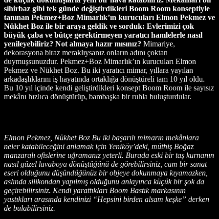
sihirbaz gibi tek günde değiştirdikleri Boom Room konseptiyle
tanınan Pekmez+Boz Mimarlık’ın kurucuları Elmon Pekmez ve
Nükhet Boz ile bir araya geldik ve sorduk: Evlerimizi çok
büyük çaba ve bütçe gerektirmeyen yaratıcı hamlelerle nasıl
yenileyebiliriz? Not almaya hazır mısınız?
Mimariye,
dekorasyona biraz meraklıysanız onların adını çoktan
duymuşsunuzdur. Pekmez+Boz Mimarlık’ın kurucuları Elmon
Pekmez ve Nükhet Boz. Bu iki yaratıcı mimar, yıllara yayılan
arkadaşlıklarını iş hayatında ortaklığa dönüştüreli tam 10 yıl oldu.
Bu 10 yıl içinde kendi geliştirdikleri konsept Boom Room ile sayısız
mekânı hızlıca dönüştürüp, bambaşka bir ruhla buluşturdular.
Elmon Pekmez, Nükhet Boz Bu iki başarılı mimarın mekânlara
neler katabileceğini anlamak için Yeniköy’deki, müthiş Boğaz
manzaralı ofislerine uğramanız yeterli. Burada eski bir taş kurnanın
nasıl güzel lavaboya dönüştüğünü de görebilirsiniz, cam bir sanat
eseri olduğunu düşündüğünüz bir objeye dokunmaya kıyamazken,
aslında silikondan yapılmış olduğunu anlayınca küçük bir şok da
geçirebilirsiniz. Kendi yarattıkları Boom Bastık markasının
yastıkları arasında kendinizi “Hepsini birden alsam keşke” derken
de bulabilirsiniz.