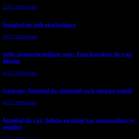
22.07.2026
Genel
İstanbul'un tatlı-ekşi hafızası
20.07.2026
Genel
Şefin imzasıyla değişen rota: Tuzz Karaköy'de yeni
dönem
18.07.2026
Genel
Garbage, İstanbul'da alternatif rock rüzgârı estirdi
16.07.2026
Genel
İstanbul'da yaz: Şehrin en güzel yaz manzaraları ve
semtleri