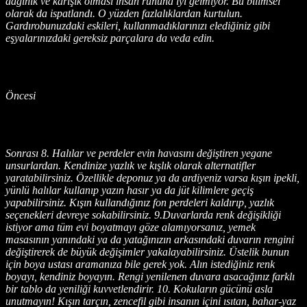
dağınık ve karışık olması insan ruhuna iyi gelmiyor. Bu bilimsel
olarak da ispatlandı. O yüzden fazlalıklardan kurtulun.
Gardırobunuzdaki eskileri, kullanmadıklarınızı elediğiniz gibi
eşyalarınızdaki gereksiz parçalara da veda edin.
Öncesi
Sonrası 8. Halılar ve perdeler evin havasını değiştiren yegane
unsurlardan. Kendinize yazlık ve kışlık olarak alternatifler
yaratabilirsiniz. Özellikle deponuz ya da ardiyeniz varsa kışın ipekli,
yünlü halılar kullanıp yazın hasır ya da jüt kilimlere geçiş
yapabilirsiniz. Kışın kullandığınız fon perdeleri kaldırıp, yazlık
seçenekleri devreye sokabilirsiniz. 9.Duvarlarda renk değişikliği
istiyor ama tüm evi boyatmayı göze alamıyorsanız, yemek
masasının yanındaki ya da yatağınızın arkasındaki duvarın rengini
değiştirerek de büyük değişimler yakalayabilirsiniz. Üstelik bunun
için boya ustası aramanıza bile gerek yok. Alın istediğiniz renk
boyayı, kendiniz boyayın. Rengi yenilenen duvara asacağınız farklı
bir tablo da yeniliği kuvvetlendirir. 10. Kokuların gücünü asla
unutmayın! Kışın tarçın, zencefil gibi insanın içini ısıtan, bahar-yaz