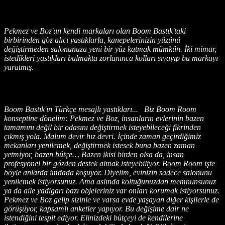
Pekmez ve Boz'un kendi markaları olan Boom Bastık'taki
birbirinden göz alıcı yastıklarla, kanepelerinizin yüzünü
değiştirmeden salonunuza yeni bir yüz katmak mümkün. İki mimar,
istedikleri yastıkları bulmakta zorlanınca kolları sıvayıp bu markayı
yaratmış.
Boom Bastık'ın Türkçe mesajlı yastıkları... Biz Boom Room
konseptine dönelim: Pekmez ve Boz, insanların evlerinin bazen
tamamını değil bir odasını değiştirmek isteyebileceği fikrinden
çıkmış yola. Malum devir hız devri. İçinde zaman geçirdiğimiz
mekanları yenilemek, değiştirmek istesek buna bazen zaman
yetmiyor, bazen bütçe… Bazen ikisi birden olsa da, insan
profesyonel bir gözden destek almak isteyebiliyor. Boom Room işte
böyle anlarda imdada koşuyor. Diyelim, evinizin sadece salonunu
yenilemek istiyorsunuz. Ama aslında koltuğunuzdan memnunsunuz
ya da aile yadigarı bazı objeleriniz var onları korumak istiyorsunuz.
Pekmez ve Boz gelip sizinle ve varsa evde yaşayan diğer kişilerle de
görüşüyor, kapsamlı anketler yapıyor. Bu değişime dair ne
istendiğini tespit ediyor. Elinizdeki bütçeyi de kendilerine