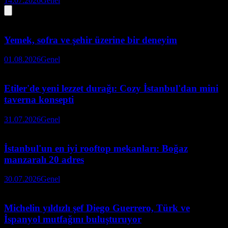
14.07.2026
Genel
Yemek, sofra ve şehir üzerine bir deneyim
01.08.2026
Genel
Etiler'de yeni lezzet durağı: Cozy İstanbul'dan mini
taverna konsepti
31.07.2026
Genel
İstanbul'un en iyi rooftop mekanları: Boğaz
manzaralı 20 adres
30.07.2026
Genel
Michelin yıldızlı şef Diego Guerrero, Türk ve
İspanyol mutfağını buluşturuyor