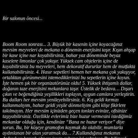
Bir salonun öncesi...
Boom Room sonrası... 3. Büyük bir kasenin içine koyacağınız
mevsim meyveleri de mekana o dönemin enerjisini taşır. Kışın ahşap
bir kase içine nar koyabilirsiniz, bahar yaz döneminde beyaz
kaselere limonlar çok yakışır. Yüksek cam objelerin içine de
koyabilirsiniz bu meyveleri, hem dekoratif dururlar hem de mutfakta
kullanabilirsiniz. 4. Hasır sepetleri hemen her mekana çok yakışıyor,
ortalıktan görünmesini istemediklerinizi bu sepetlerin içine koyun.
İşte hemen şık bir organizatörünüz oldu! 5. Yüksek ihtişamlı dallar,
doğanın taze enerjisini mekanlara taşır. Üstelik de bedava… Dışarı
çıkın ve beğendiğiniz yeşillikleri toplayın, uygun camlara yerleştirin.
Bu dalları her mevsim yenileyebilirsiniz. 6. Kış geldi kırmızı
kullanmalıyım, bahar geldi yeşile dönmeliyim gibi klişe fikirlere
takılmayın. Her mevsim içinizden geçen tonları evinize, ofisinize
taşıyabilirsiniz. Özellikle evlerimiz bize huzur vermesini istediğimiz
mekanlar olduğu için, kendinize “Bana ne huzur veriyor” diye
sorun. Bu, bir köşeye gramofon koymak da olabilir, mumlarla
aydınlanan bir alan yaratmak da… 7.Kullandığınız mekanın