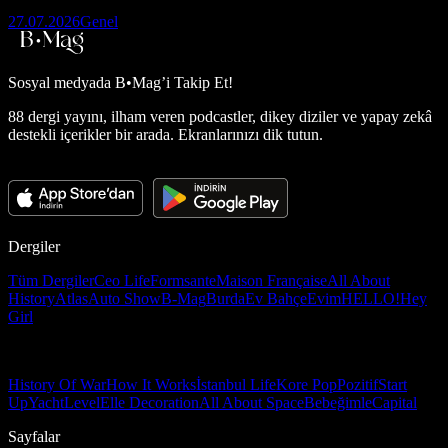
27.07.2026
Genel
Sosyal medyada
B•Mag’i Takip Et!
88 dergi yayını, ilham veren podcastler, dikey diziler ve yapay zekâ
destekli içerikler bir arada. Ekranlarınızı dik tutun.
Dergiler
Tüm Dergiler
Ceo Life
Formsante
Maison Française
All About
History
Atlas
Auto Show
B-Mag
Burda
Ev Bahçe
Evim
HELLO!
Hey
Girl
History Of War
How It Works
İstanbul Life
Kore Pop
Pozitif
Start
Up
Yacht
Level
Elle Decoration
All About Space
Bebeğimle
Capital
Sayfalar