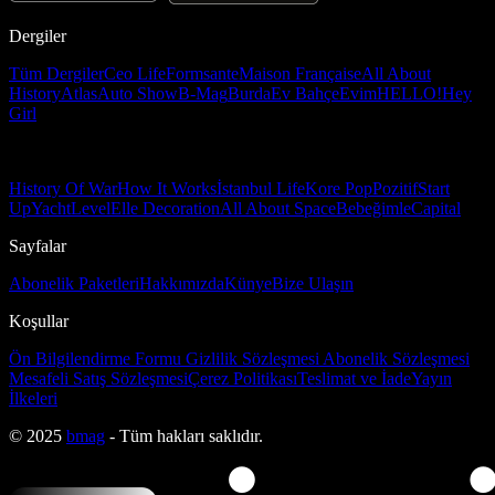
Dergiler
Tüm Dergiler
Ceo Life
Formsante
Maison Française
All About
History
Atlas
Auto Show
B-Mag
Burda
Ev Bahçe
Evim
HELLO!
Hey
Girl
History Of War
How It Works
İstanbul Life
Kore Pop
Pozitif
Start
Up
Yacht
Level
Elle Decoration
All About Space
Bebeğimle
Capital
Sayfalar
Abonelik Paketleri
Hakkımızda
Künye
Bize Ulaşın
Koşullar
Ön Bilgilendirme Formu
Gizlilik Sözleşmesi
Abonelik Sözleşmesi
Mesafeli Satış Sözleşmesi
Çerez Politikası
Teslimat ve İade
Yayın
İlkeleri
© 2025
bmag
- Tüm hakları saklıdır.