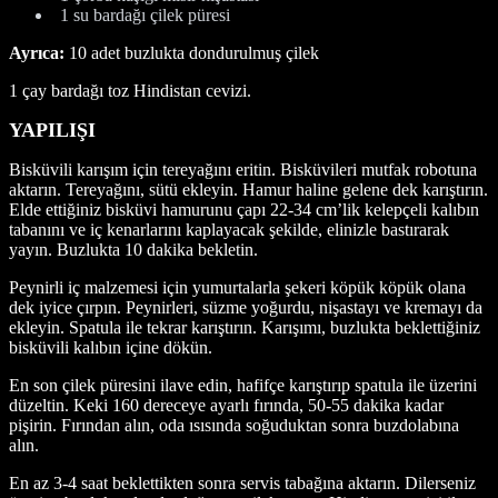
1 su bardağı çilek püresi
Ayrıca:
10 adet buzlukta dondurulmuş çilek
1 çay bardağı toz Hindistan cevizi.
YAPILIŞI
Bisküvili karışım için tereyağını eritin. Bisküvileri mutfak robotuna
aktarın. Tereyağını, sütü ekleyin. Hamur haline gelene dek karıştırın.
Elde ettiğiniz bisküvi hamurunu çapı 22-34 cm’lik kelepçeli kalıbın
tabanını ve iç kenarlarını kaplayacak şekilde, elinizle bastırarak
yayın. Buzlukta 10 dakika bekletin.
Peynirli iç malzemesi için yumurtalarla şekeri köpük köpük olana
dek iyice çırpın. Peynirleri, süzme yoğurdu, nişastayı ve kremayı da
ekleyin. Spatula ile tekrar karıştırın. Karışımı, buzlukta beklettiğiniz
bisküvili kalıbın içine dökün.
En son çilek püresini ilave edin, hafifçe karıştırıp spatula ile üzerini
düzeltin. Keki 160 dereceye ayarlı fırında, 50-55 dakika kadar
pişirin. Fırından alın, oda ısısında soğuduktan sonra buzdolabına
alın.
En az 3-4 saat beklettikten sonra servis tabağına aktarın. Dilerseniz