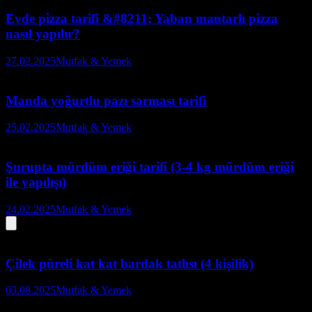
Evde pizza tarifi &#8211; Yaban mantarlı pizza
nasıl yapılır?
27.02.2025
Mutfak & Yemek
Manda yoğurtlu pazı sarması tarifi
25.02.2025
Mutfak & Yemek
Şurupta mürdüm eriği tarifi (3-4 kg mürdüm eriği
ile yapılışı)
24.02.2025
Mutfak & Yemek
Çilek püreli kat kat bardak tatlısı (4 kişilik)
03.08.2025
Mutfak & Yemek