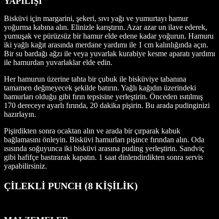
YAPILIŞI
Bisküvi için margarini, şekeri, sıvı yağı ve yumurtayı hamur
yoğurma kabına alın. Elinizle karıştırın. Azar azar un ilave ederek,
yumuşak ve pürüzsüz bir hamur elde edene kadar yoğurun. Hamuru
iki yağlı kağıt arasında merdane yardımı ile 1 cm kalınlığında açın.
Bir su bardağı ağzı ile veya yuvarlak kurabiye kesme aparatı yardımı
ile hamurdan yuvarlaklar elde edin.
Her hamurun üzerine tahta bir çubuk ile bisküviye tabanına
tamamen değmeyecek şekilde batırın. Yağlı kağıdın üzerindeki
hamurları olduğu gibi fırın tepsisine yerleştirin. Önceden ısıtılmış
170 dereceye ayarlı fırında, 20 dakika pişirin. Bu arada pudinginizi
hazırlayın.
Pişirdikten sonra ocaktan alın ve arada bir çırparak kabuk
bağlamasını önleyin. Bisküvi hamurları pişince fırından alın. Oda
ısısında soğuyunca iki bisküvi arasına puding yerleştirin. Sandviç
gibi hafifçe bastırarak kapatın. 1 saat dinlendirdikten sonra servis
yapabilirsiniz.
ÇİLEKLİ PUNCH (8 KİŞİLİK)