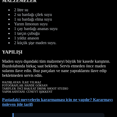
MALZEMELER
2 litre su
2 su bardağı çilek suyu
1 su bardağı elma suyu
Yarım limonun suyu
1 çay bardağı ananas suyu
1 tarçın çubuğu
1 yıldız anason
2 küçük şişe maden suyu.
YAPILIŞI
Maden suyu dışındaki tüm malzemeyi büyük bir kasede karıştırın.
Buzdolabında birkaç saat bekletin. Servis etmeden önce maden
sularını ilave edin. Buz parçaları ve nane yapraklarını ilave edip
bekletmeden servis edin.
HAZIRLAYAN: İLKE YILMAZ
FOTOĞRAFLAR: HANDE GÖKSAN
TARİFLER: İNCİ BAK/EAT DRINK SHOOT STUDIO
YAPIM ASİSTANI: CÜNEYT IŞIKKENT
Pastadaki meyvelerin kararmaması için ne yapılır? Kararmayı
önleyen jöle tarifi