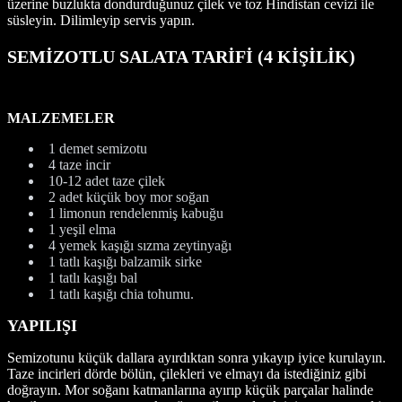
üzerine buzlukta dondurduğunuz çilek ve toz Hindistan cevizi ile
süsleyin. Dilimleyip servis yapın.
SEMİZOTLU SALATA TARİFİ (4 KİŞİLİK)
MALZEMELER
1 demet semizotu
4 taze incir
10-12 adet taze çilek
2 adet küçük boy mor soğan
1 limonun rendelenmiş kabuğu
1 yeşil elma
4 yemek kaşığı sızma zeytinyağı
1 tatlı kaşığı balzamik sirke
1 tatlı kaşığı bal
1 tatlı kaşığı chia tohumu.
YAPILIŞI
Semizotunu küçük dallara ayırdıktan sonra yıkayıp iyice kurulayın.
Taze incirleri dörde bölün, çilekleri ve elmayı da istediğiniz gibi
doğrayın. Mor soğanı katmanlarına ayırıp küçük parçalar halinde