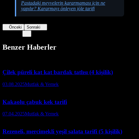
Pastadaki meyvelerin kararmaması için ne
yapılır? Kararmayı önleyen jöle tarifi
Önceki
Sonraki
Benzer Haberler
Çilek püreli kat kat bardak tatlısı (4 kişilik)
03.08.2025
Mutfak & Yemek
Kakaolu çabuk kek tarifi
07.04.2025
Mutfak & Yemek
Rezeneli, mercimekli yeşil salata tarifi (5 kişilik)