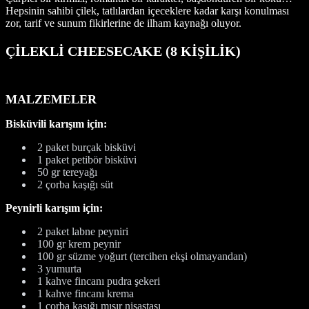
Hepsinin sahibi çilek, tatlılardan içeceklere kadar karşı konulması
zor, tarif ve sunum fikirlerine de ilham kaynağı oluyor.
ÇİLEKLİ CHEESECAKE (8 KİŞİLİK)
MALZEMELER
Bisküvili karışım için:
2 paket burçak bisküvi
1 paket petibör bisküvi
50 gr tereyağı
2 çorba kaşığı süt
Peynirli karışım için:
2 paket labne peyniri
100 gr krem peynir
100 gr süzme yoğurt (tercihen ekşi olmayandan)
3 yumurta
1 kahve fincanı pudra şekeri
1 kahve fincanı krema
1 çorba kaşığı mısır nişastası