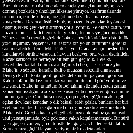
yetesiye cesaret vardı, buna karşılık, şeytanlıkta çırak bile değildik.
Buz tutmuş nehrin üstünde giden araçla yamaçlardan iniyor, ıssız,
donmuş bozkırda yalnızlığın ülkesine yürüyor, kar fırtınalarında
ormanın içlerinde kalıyor, buz gölünde kızaklı at arabasıyla
kayıyorduk. Bazen at üstüne biniyor, bazen, boynuzları kış öncesi
düşmüş erkek geyiklerin sırtında yol alıyorduk. Ne olursa olsun, tatlı
hazzın ruhu asla kirletilemez, bu yüzden, hiçbir şeye gocunmadık.
Yalnızca etrafa meraklı gözlerle baktık, meraklı kulaklarla işittik. İlk
yolculuğumuz, başkent Ulan Bator’a bir, yolun durumuna göre iki
saat mesafedeki Terelj Milli Parkı’naydı. Orada, av için besledikleri
kartallarıyla birlikte yaşayan, hayvan besleyen orta yaşın üzerindeki
Kazak karıkoca ile nerdeyse bir tam gün geçirdik. Hele ki,
besledikleri kartalı kolumuza aldığımızda ben, ister istemez yine
Blake’in o sözünü, kartalla ilgili o muazzam sözünü anımsadım.
Demişti ki: Bir kartal gördüğünde, dehanın bir parçasını görürsün.
Kaldır kafanı. İlk kez bu kadar yakından bir kartal görüyordum ve
işte şimdi, Blake’in, tuttuğum futbol takımı yüzünden zaten zaman
zaman anımsadığım o sözü, dev kuşun yırtıcı pençeleri gibi zihnime
tutunmuştu işte. O muhteşem gaga, o pençeler, göğü kucaklar gibi
açılan dev, kara kanatlar, o dik bakışlı, sabit gözler, bunların her biri,
evet bunların her biri çağlara mal olmuş bir yaratma eylemi olmalı
Blake usta! Gerçi o kadar yol gelip de, uzaktaki yalnız çadıra usul
usul yanaştığımızda, öyle pek cana yakın karşılanmamıştık. Bir sürü
işleri güçleri varken, şimdi turistlerle uğraşacak halleri yoktu tabii.
Sorularımıza güçlükle yanıt veriyor, biz ise adeta onları