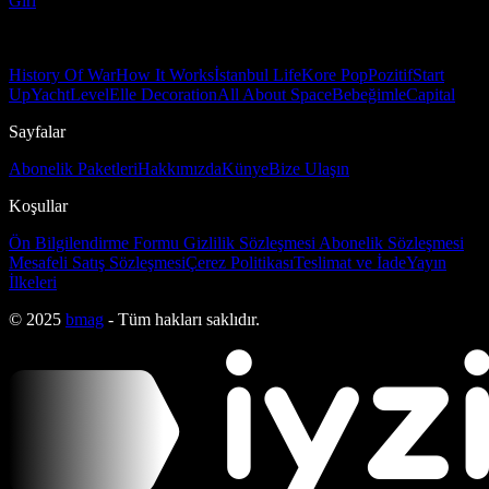
Girl
History Of War
How It Works
İstanbul Life
Kore Pop
Pozitif
Start
Up
Yacht
Level
Elle Decoration
All About Space
Bebeğimle
Capital
Sayfalar
Abonelik Paketleri
Hakkımızda
Künye
Bize Ulaşın
Koşullar
Ön Bilgilendirme Formu
Gizlilik Sözleşmesi
Abonelik Sözleşmesi
Mesafeli Satış Sözleşmesi
Çerez Politikası
Teslimat ve İade
Yayın
İlkeleri
© 2025
bmag
- Tüm hakları saklıdır.