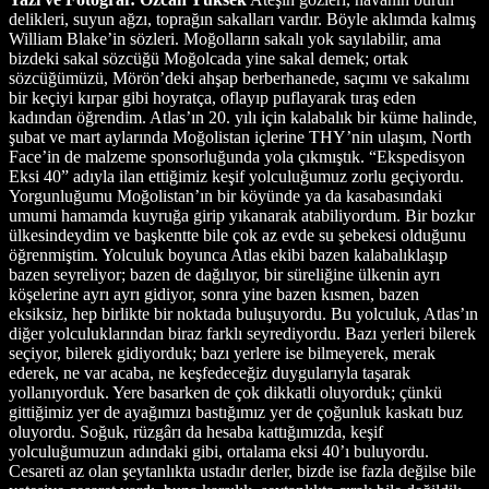
delikleri, suyun ağzı, toprağın sakalları vardır. Böyle aklımda kalmış
William Blake’in sözleri. Moğolların sakalı yok sayılabilir, ama
bizdeki sakal sözcüğü Moğolcada yine sakal demek; ortak
sözcüğümüzü, Mörön’deki ahşap berberhanede, saçımı ve sakalımı
bir keçiyi kırpar gibi hoyratça, oflayıp puflayarak tıraş eden
kadından öğrendim. Atlas’ın 20. yılı için kalabalık bir küme halinde,
şubat ve mart aylarında Moğolistan içlerine THY’nin ulaşım, North
Face’in de malzeme sponsorluğunda yola çıkmıştık. “Ekspedisyon
Eksi 40” adıyla ilan ettiğimiz keşif yolculuğumuz zorlu geçiyordu.
Yorgunluğumu Moğolistan’ın bir köyünde ya da kasabasındaki
umumi hamamda kuyruğa girip yıkanarak atabiliyordum. Bir bozkır
ülkesindeydim ve başkentte bile çok az evde su şebekesi olduğunu
öğrenmiştim. Yolculuk boyunca Atlas ekibi bazen kalabalıklaşıp
bazen seyreliyor; bazen de dağılıyor, bir süreliğine ülkenin ayrı
köşelerine ayrı ayrı gidiyor, sonra yine bazen kısmen, bazen
eksiksiz, hep birlikte bir noktada buluşuyordu. Bu yolculuk, Atlas’ın
diğer yolculuklarından biraz farklı seyrediyordu. Bazı yerleri bilerek
seçiyor, bilerek gidiyorduk; bazı yerlere ise bilmeyerek, merak
ederek, ne var acaba, ne keşfedeceğiz duygularıyla taşarak
yollanıyorduk. Yere basarken de çok dikkatli oluyorduk; çünkü
gittiğimiz yer de ayağımızı bastığımız yer de çoğunluk kaskatı buz
oluyordu. Soğuk, rüzgârı da hesaba kattığımızda, keşif
yolculuğumuzun adındaki gibi, ortalama eksi 40’ı buluyordu.
Cesareti az olan şeytanlıkta ustadır derler, bizde ise fazla değilse bile