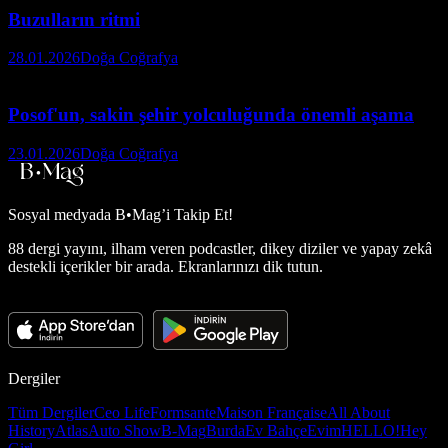
Buzulların ritmi
28.01.2026
Doğa Coğrafya
Posof'un, sakin şehir yolculuğunda önemli aşama
23.01.2026
Doğa Coğrafya
Sosyal medyada
B•Mag’i Takip Et!
88 dergi yayını, ilham veren podcastler, dikey diziler ve yapay zekâ
destekli içerikler bir arada. Ekranlarınızı dik tutun.
Dergiler
Tüm Dergiler
Ceo Life
Formsante
Maison Française
All About
History
Atlas
Auto Show
B-Mag
Burda
Ev Bahçe
Evim
HELLO!
Hey