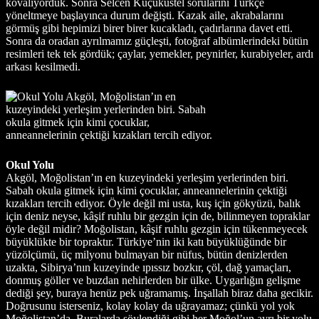
kovalıyorduk. Sonra Selcen Küçüküstel sorularını Türkçe
yöneltmeye başlayınca durum değişti. Kazak aile, akrabalarını
görmüş gibi hepimizi birer birer kucakladı, çadırlarına davet etti.
Sonra da oradan ayrılmamız güçleşti, fotoğraf albümlerindeki bütün
resimleri tek tek gördük; çaylar, yemekler, peynirler, kurabiyeler, ardı
arkası kesilmedi.
Okul Yolu
Akgöl, Moğolistan’ın en kuzeyindeki yerleşim yerlerinden biri. Sabah okula gitmek için kimi çocuklar, anneannelerinin çektiği kızakları tercih ediyor. Öyle değil mi usta, kuş için gökyüzü, balık için deniz neyse, kâşif ruhlu bir gezgin için de, bilinmeyen topraklar öyle değil midir? Moğolistan, kâşif ruhlu gezgin için tükenmeyecek büyüklükte bir topraktır. Türkiye’nin iki katı büyüklüğünde bir yüzölçümü, üç milyonu bulmayan bir nüfus, bütün denizlerden uzakta, Sibirya’nın kuzeyinde ıpıssız bozkır, çöl, dağ yamaçları, donmuş göller ve buzdan nehirlerden bir ülke. Uygarlığın gelişme dediği şey, buraya henüz pek uğramamış. İnşallah biraz daha gecikir. Doğrusunu isterseniz, kolay kolay da uğrayamaz; çünkü yol yok Moğolistan’da. Buralarda söylendiği gibi her Moğol’un ayrı bir yolu var, patikası, tekerlek izi var. Uygarlık düz yolları sever, öyle eğri büğrü, çukurlu tepeli, fazla dolambaçlı yollardan haz etmez. Öyle değil mi Blake usta, diye sorarsam eğer, ihtimal o da bana şu yanıtı verirdi: “Gelişme düz yollar yaratır, oysa gelişmenin uğramadığı dolambaçlı yollar, dehanın yollarıdır.” İlk uğrağımız Terelj yöresi, donmuş göller ve buz tutmuş yüksek yaylalar, kayalık, yalçın dağlara güvenle yaslanmış seyrek Kazak çadırları ve yine Kazak kartal avcılarıyla bizi kendine sarıp sarmalayan, bu soğuk, yabansı yurt, şaşkınlığımızın da ilk yurdu olmuştu. Senenin 300 günü gökte yusyuvarlak beliren güneş yüzünden başkent Ulan Bator ve yakın çevresinde kar ince bir tabakayı bile güçlükle yapabiliyor, o tabaka da birkaç gün ya da birkaç saat ancak dayanabiliyordu. Güneş yalnızca toprağa ve donmuş nehirlere işleyemiyordu. Ama Terelj Göl ve aynı isimdeki nehir, bir ölçüde daha yüksek bir yöre olduğu için bembeyazdı. Rüzgâr dalların üzerindeki kar örtüsünü sıyırsa bile iğneyapraklı ağaçlar yine de süslü gelin gibi bembeyazdı ve birbirlerinin üzerine abanmışlardı. Bu yabanıl ve zaten ıssız olan ülke, uzun süren kış boyunca iyice ıssızlaşıyor, ağır bir sessizliğin yuttuğu cansız, kımıltısız, iniltisiz evrenin içinde her şeyi yutan ve kendi rengine dönüştüren sonsuz büyüklükte bir ak deliğe bürünüyordu. İnsan, ne kadar kalabalık da olsa, kendini burada yapayalnız hissediyordu. Öyle ki, sanki bir çığlık atacak, güçlü bir deli kahkahası koparacak olsa dahi, soğuk ak deliğin bütün sesleri tümüyle yutacağından ürküyordu. Bu acımasız, her şeyin donmuş olduğu, insana burada yaşama çabasının beyhude olduğunu düşündüren bu yeryüzü evreninde, bir Kazak çift her şeyi değiştiriyordu. Birbirine sokularak ısınmaya çalışan koyunları, yamalı, kalın örtülerle sarınmış dolanan ve buzdan fışkıran otları yemeye çalışan sığırları, uzun tüylü yaklarıyla bu ihtiyar karıkoca, mutluluğu arayanların tanıklarıydı. Sıcak çadırlarının içinde bizi saatlerce ağırladılar, tuzla tatlandırılmış sütlü çaylar içirdiler, ağızda erimeyen peynir kuruları tattırdılar, et haşladılar, et kızarttılar, Moğol arkadaşımızın çevirilerine boş verip bizimle Türkçe sohbetler ettiler, çocuklarının fotoğraf albümlerini gösterdiler, sonra da, sıcak çadırın içinde bir köşede kümes tavuğu gibi sakladıkları avcı kartallarıyla dışarda bize heyecanlı gösterilerini sundular. Coşkunluk güzelliktir derler, orada mutlu saatler geçirdik. Keşif Eksi Kırk yolculuğumuzun sonraki birkaç günü, Ulan Bator’un uzağındaki bir mahallede veya bir dağın zirvesinde tanık olduğumuz Şaman ayinleriyle geçti. Öyle ki, bize tuhaf gelen giysileri içinde o Şamanlar, bu dünyayı kendi bilinmez varoluşları içinde biçimlendiren, buradaki dirimin de nedenleri olan ve bizden uzak dünyalarında özgürce yaşam süren doğa devlerinin temsilcileri gibiydiler. Varoluştan payını alan bizler için bir kısmı doğurgan, bir kısmı yok edici görünmez devlerin dostları. Ne tuhaf! Her şey, beyaz boşlukta dolanarak tanık olduğumuz unutulmayacak bir düş gibi. Her yer ve her şey, ak bir yeraltı göğü gibi uçsuz bucaksız bir boşluğun içinde beliriyordu. Burada kalacak ve bilinmeyen ve bir anda ortaya çıkacak doğa devinin ağzından yazgımızı öğrenecek gibi dolanıp duruyorduk adeta. Sonraki bir gün, Cengiz Han, yazgının kudretli kılıcını kuşanmış bir dev gibi, buz tutmuş bozkırın ortasında, Tuul Nehri’nin kıyısında göğe yükseliyor, çelik gövdesi ışıldıyordu. Kırk metre yüksekliğindeki heykelin içindeki asansörle istersen atın göğsüne, istersen boynuna tırmanıyor, buradan uçsuz bucaksız, karla örtülmüş bozkıra bakabiliyordun. Değişen fazla bir şey yok bu topraklarda, övünülecek şeyler de aynı. Sonrasında Tonyukuk, sonrasında, buz tutmuş Selenge ve Orhun nehirlerinin arasında sanki bin yıl öncesini yaşayan, çadırları, hayvan sürüleriyle Moğollar... Zaman mekâna dost davranmış buralarda. Çıplak gökte ateş gibi patlamış güneşin vurduğu Tonyukuk Anıtı’nda, unutulmuş alfabeyle yazılmış cümlelere bakıyorum. Toplumsal bellek, her şeyi karartarak gürültüyle derinlere yuvarlanmış bir ateş, sönmüş bir yağ lambası sanki. Güneş aydınlatıyor taşın üstünü ama harfler zihnimi aydınlatmıyor işte. “Bilge Tonyukuk”un yazdığını biliyorum. Bilge, ne güzel bir isim. Kökü de güzel! Bilgeliğin sarayı nerededir acaba? Belki de bu anıt gibi, bozkırın ortasında, rüzgârın okşadığı yerdedir, bilgeliğe burası yaraşır, şatafatsız, gösterişsiz, doğaya, rüzgâra, sonsuzca uzanan toprağa saygılı. Şöyle diyordu Bilge Tonyukuk: “Kendi içi dıştan tutulmuş gibiyiz. Yufka olanın delinmesi kolay imiş, ince olanı kırmak kolay imiş. Yufka kalın olsa delinmesi zor imiş.” Moğolistan, kuzeyde Rusya ile güney, doğu ve batıda ise Çin’le sınırdaş. Tonyukuk anıtında o zamanki Çin’e hâkim olan düşmanlardan söz edilmesini olağan karşılamalı. Artık bu sınırlarda savaş arabaları, atlar, sancaklar, tuğlar, ıslık çalan oklar, mancınıklar, ahşap ya da çamurdan kaleler, gümbürdeyen davullar, benzi atmış düşmanlar yok. Yalnızca sağırların işitebileceği ıssızlığın adımları ve gece göğünde sessizce koşan yıldız orduları kalmış. 41’inci ve 52’nci enlemler arasında uzanan, dünyanın 19’uncu büyük ülkesi Moğolistan; kendisinden önce İran, sonrasında Peru var, böyle tarif eder ansiklopediler. Uzakta, çok uzakta, doğu bulutunun altında iki at karaltısı, sonsuz aklığın üzerinde oynak iki leke gibi bazen yakınlaşıyor, bazen uzaklaşıyordu. Bir süre sonra, bir insan karaltısı, tepelerin ardında belirip karlara bata çıka bize yaklaştı. Anıtların bekçisi olduğunu öğrendik. Anıtların bütün yüzlerini inceledik ve başkente geri döndük. Ülkenin batısında Tuva ile sınır tutan yüksek dağlara gidemeyeceğiz. Başka bir sefere kalacak. Tavan Bogd Dağları’nda, Moğolistan’ın en yüksek tepesi Hüten, 4 bin 374 metrelik heybetiyle kim bilir ne görkemlidir! Ama özel bir keşif yolculuğu, belki de tırmanışı için, yalnızca oraya odaklanmak gerekiyor. Kazakların yaşadığı bir bölge ve ülkenin en çok merak edilen yerlerinden biri. Sonrasında 30 kişilik uçaklarla kuzeydeki Mörön kentine gitmek için, hiçbir yere sığmayan yükümüzü, bagajın belki de çeyreğine sığdırarak yola çıktık. Daha öncesinde aynı yolu iki günde karadan almıştık, şimdi daha çok yere gitme tasarımımız vardı, çabuk ulaşımı tercih ettik. Üstelik ben geri gelip tekrar aynı yöreye, yani Mörön’ün kuzeydoğusundaki Huvsgöl’e gidecektim. Keşif Eksi Kırk, adına yaraşır halini ancak Mörön’e ulaşınca aldı. Moğolistan, Sibirya karşıdöngüsü, yani uluslararası deyimiyle antisiklonunun etkisinde, yeryuvarlağının en soğuk ülkelerinden biridir. Sibirya karşıdöngüsü, özellikle Baykal Gölü etrafında yıl boyu soğuk havayı topluyor, biz de zaten, Baykal’a en fazla 100 kilometre bile uzak durmayan Huvsgöl’e gidiyorduk. Bu bölgede eksi 67 derece olarak ölçülen aşırı düşük ısı, Moğolistan, Gobi ve Çin’de buzulların olmayışı yüzünden, kar yağdırmayan aşırı kuru hava ve soğuk, ortalama eksi 40 ile geçen bir kış yaratıyordu. Aynı şekilde yaz aylarındaki alçak basınç sistemi de, bu yöreyi tüm Doğu Asya’nın en nemli bölgesi haline getiriyor. Sibirya’daki yerel hava hareketi, İtalya’da Po Vadisi’ne, güneyde Malezya’ya, bazen Sri Lanka’ya kadar, serin muson yağmurlarıyla uzanabiliyor ve o bölgelerdeki tarımı soğuklarla olumsuz etkileyebiliyor. Sibirya’daki iklimsel karşıdöngünün küresel ısınmayla kısmen de olsa azalmaya yüz tuttuğu iklimciler tarafından belirtiliyor. Bu durum tüm Doğu Avrupa’yı ve Güney Asya’yı da etkileyecek. Sibirya karşıdöngüsü, ağustos sonunda bölgeyi etkisi altına almaya başlıyor, bu etki, nisan sonundan itibaren azalıyor. Mörön’de bir gece kalıp geldiğimiz Huvsgöl ise soğukların etkisiyle ekim sonundan itibaren donmaya başlıyor. Buzlar bir daha haziranda erimeye başlıyor ve bir ay sonrasında göl tamamen erimiş oluyor. Bu büyük göldeki gemiler için, en fazla dört aylık seyir zamanı kalıyor. Huvsgöl ülkenin en ormanlık bölgesi, yaz aylarında yöre yabancı gezginlerin hücumuna uğruyor. Huvsgöl aymağının merkezi Hatgal’ın nüfusu kışın 3 bin civarında, yaz aylarında ise 12 bin oluyor. Öyle ki, Moğolistan’da çok az yerde asfalt bulunurken Mörön ile Hatgal arasındaki bir buçuk saatlik yol asfaltlanmış. Hatgal’a, Yıldırım Güngör’ü Orhun Nehri’nin güneyinde bırakarak bir kişi eksik -ben, Selcen Küçüküstel ve bize Moğolistan’da katılan Onur Arslan ile birlikte bir kamu taşıtıyla- vardık; henüz rehberlerimiz de yok. Bütün bagaj, sürücünün ensesindeki bölme, ayaklarımızın önü, keşif çantalarımızla tıka basa doluydu, başımızı çevirecek yerimiz yoktu. Karlı bir zeminde, zaman zaman kayarak yol aldık ve akşam hava karardığında konaklayacağımız kampa ulaştık. İçinde odun yanan, sıcak bir Moğol çadırıydı (ger) kalacağımız yer. Uykuya dalana kadar ateşi odunla besleyebiliyor, uyuduktan sonra da, eksi 40’lık uyku tulumlarının içinde, başımızı da gömerek sabahı ediyorduk. Bazen erken uyanıp ateşi yeniden canlandırıyordum, eğer uyanmamışsam, kampın sahibinin karısı saat beş gibi gelip sac sobayı yeniden yakıyordu. Bu durum bizim için fazlasıyla konforluydu, eksi 40 civarındaki hava için hazırlıklı gelmiştik, fakat gerin içindeyken böyle bir rahatlık yaşayabileceğimizi hiç tahmin etmemiştik. Dev bir gölün içinde buz üzerinde yürüyoruz, bizden başka kimse yok. Buz gölünün içindeki küçük adacıklar bir