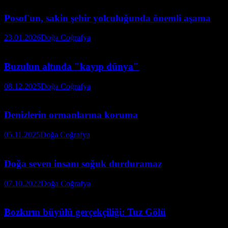
Posof'un, sakin şehir yolculuğunda önemli aşama
23.01.2026
Doğa Coğrafya
Buzulun altında "kayıp dünya"
08.12.2025
Doğa Coğrafya
Denizlerin ormanlarına koruma
05.11.2025
Doğa Coğrafya
Doğa seven insanı soğuk durduramaz
07.10.2022
Doğa Coğrafya
Bozkırın büyülü gerçekçiliği: Tuz Gölü