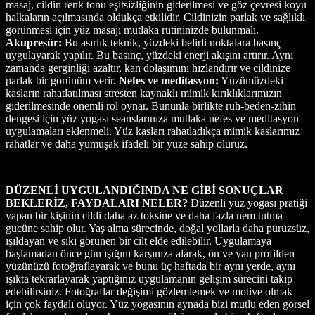
masaj, cildin renk tonu eşitsizliğinin giderilmesi ve göz çevresi koyu
halkaların açılmasında oldukça etkilidir. Cildinizin parlak ve sağlıklı
görünmesi için yüz masajı mutlaka rutininizde bulunmalı.
Akupresür:
Bu asırlık teknik, yüzdeki belirli noktalara basınç
uygulayarak yapılır. Bu basınç, yüzdeki enerji akışını artırır. Aynı
zamanda gerginliği azaltır, kan dolaşımını hızlandırır ve cildinize
parlak bir görünüm verir.
Nefes ve meditasyon:
Yüzümüzdeki
kasların rahatlatılması stresten kaynaklı mimik kırıklıklarımızın
giderilmesinde önemli rol oynar. Bununla birlikte ruh-beden-zihin
dengesi için yüz yogası seanslarınıza mutlaka nefes ve meditasyon
uygulamaları eklenmeli. Yüz kasları rahatladıkça mimik kaslarımız
rahatlar ve daha yumuşak ifadeli bir yüze sahip oluruz.
DÜZENLİ UYGULANDIĞINDA NE GİBİ SONUÇLAR
BEKLERİZ, FAYDALARI NELER?
Düzenli yüz yogası pratiği
yapan bir kişinin cildi daha az toksine ve daha fazla nem tutma
gücüne sahip olur. Yaş alma sürecinde, doğal yollarla daha pürüzsüz,
ışıldayan ve sıkı görünen bir cilt elde edilebilir. Uygulamaya
başlamadan önce gün ışığını karşınıza alarak, ön ve yan profilden
yüzünüzü fotoğraflayarak ve bunu üç haftada bir aynı yerde, aynı
ışıkta tekrarlayarak yaptığınız uygulamanın gelişim sürecini takip
edebilirsiniz. Fotoğraflar değişimi gözlemlemek ve motive olmak
için çok faydalı oluyor. Yüz yogasının aynada bizi mutlu eden görsel