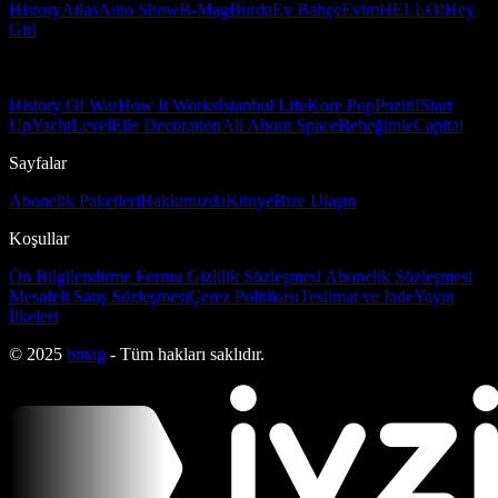
History
Atlas
Auto Show
B-Mag
Burda
Ev Bahçe
Evim
HELLO!
Hey
Girl
History Of War
How It Works
İstanbul Life
Kore Pop
Pozitif
Start
Up
Yacht
Level
Elle Decoration
All About Space
Bebeğimle
Capital
Sayfalar
Abonelik Paketleri
Hakkımızda
Künye
Bize Ulaşın
Koşullar
Ön Bilgilendirme Formu
Gizlilik Sözleşmesi
Abonelik Sözleşmesi
Mesafeli Satış Sözleşmesi
Çerez Politikası
Teslimat ve İade
Yayın
İlkeleri
© 2025
bmag
- Tüm hakları saklıdır.