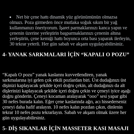
Net bir çene hattı dinamik yüz görünümünün olmazsa
olmazı. Poza girmeden önce mutlaka soğuk sıkım bir yağ
kullanmanızı öneriyorum. İşaret parmaklarınızı kanca yapın ve
çenenin üzerine yerleştirin başparmaklarınızı çenenin altına
yerleştirin, çene kemiği hattı boyunca orta bası yaparak ilerleyin,
30 tekrar yeterli. Her gün sabah ve akşam uygulayabilirsiniz.
4- YANAK SARKMALARI İÇİN “KAPALI O POZU”
“Kapalı O pozu” yanak kaslarını kuvvetlendiren, yanak
sarkmalarına iyi gelen çok etkili pozlardan biri. Üst dudağınızı üst
dişinizi kaplayacak şekilde içeri doğru çekin, alt dudağınızı da alt
dişlerinizi kaplayacak şekilde içeri doğru çekin ve çeneyi iyice aşağı
doğru gönderin. Çeneyi kocaman aralayarak “ooo” sesi yapar gibi
30 nefes burada kalın. Eğer çene kaslarında ağrı, acı hissederseniz
çeneyi daha hafif aralayın. 10 nefes kalın pozdan çıkın, dinlenin
tekrar 10 nefes pozu tekrarlayın. Sabah ve akşam olmak üzere her
gün uygulayabilirsiniz.
5- DİŞ SIKANLAR İÇİN MASSETER KASI MASAJI