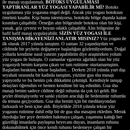
ile masajı uygulanmalı.
BOTOKS UYGULAMASI
YAPTIRANLAR YÜZ YOGASI YAPABİLİR Mİ?
Botoks
uygulaması yüz yogasına engel değil. Ancak yüz yogası botoksun
ömrünü kısaltır. Kişi bunu istemiyorsa, botokslu bölge dışında kalan
kısımları çalışabilir. Örneğin alın bölgesinde botoksu olan bir kişi,
yanak, göz çevresi ve boyun odaklı çalışabilir. Alın bölgesine de
hafif hafif masaj uygulayabilir.
SİZİN YÜZ YOGASI İLE
TANIŞMA HİKAYENİZİ ANLATIR MISINIZ?
Yüz yogası ile
ilk olarak 2017 yılında tanıştım. O zaman 32 yaşındaydım ve
cildimde bir şeylerin değişmeye başladığını gözlemliyordum. Doğal
yollarla kendime nasıl yatırım yapabilirim diye araştırırken yolum
yüz yogası ile buluştu. O zamanlar egzersiz ağırlıklı olan bir yüz
yogasıydı benim karşıma çıkan ve tam rutinime oturtamamıştım.
Başladım bıraktım, tekrar başladım… Derken 2018 yılında yurt dışı
seyahati sırasında bir kadınla tanıştım, yüzüne gua sha masajı
yapıyordu ve bu benim çok dikkatimi çekmişti. Kendisiyle tanışıp
detayları öğrendim ve hemen kendime bir taş edindim. Gua sha
masajı benim sadece cildime değil ruhuma da çok iyi geldi. Bir
şeyler dönüşüyordu ve sanki yüzüm aracılığı ile bedenimle ruhumla
da temasa geçiyordum. Gua sha benim için bir meditasyondan
farksızdı ve beni içine aldı. Böylelikle 2018 yılında tekrar yüz
yogasını rutinime dahil edip bir de gua sha masajını ekledim. Merak
duyduğu her şeye derinden bakmaya çalışan, yaşamına kattığı her
güzelliği insanlarla paylaşma heyecanı duyan, insanların ruhuna
dokunabilmek için önce kendi ruhunu beslemeye çalışan bir