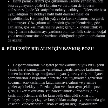
İşaret parmaklarınızı göz çukurunun üzerine yerleştirin, orta
bası uygulayarak gözleri kapatın ve burundan derin derin
nefesler eşliğinde 30 saniye bu noktayı tetikleyin. Dilerseniz bası
uyguladığınız bu noktaya hafif hafif dairesel masaj da
yapabilirsiniz. Herhangi bir yağ ya da krem kullanmanıza gerek
bulunmuyor. Göz çukuru akupresürü göz problemlerine, göz
ağrılarına, göz kasılmalarına iyi gelir; gerginlik, uykusuzluk ve
baş ağrılarını rahatlatmaya yardımcı olur. Lenfatik sistemin doğal
yolla temizlenmesine de yardımcı olduğundan gözaltı torbalarını
da azaltır.
8- PÜRÜZSÜZ BİR ALIN İÇİN BAYKUŞ POZU
Başparmaklarınızı ve işaret parmaklarınızı büyük bir C şekli
yapın. İşaret parmağınızı yanağınıza paralel şekilde kaşlarınızın
hemen üzerine, başparmağınızı da yanağınıza yerleştirin. İşaret
parmaklarınızla kaşlarınızın üzerine bası uygularken gözlerinizi
kocaman açıp kaşlarınızı kaldırmamaya çalışın ve 3 saniye
gözler açık bekleyin. Pozdan çıkın ve tekrar aynı şekilde poza
girin, 10 kez tekrarlayın. Bu hareket alındaki frontalis (alın)
kaslarını güçlendirerek bu kasa bağlı olan cildi sıkılaştırır.
Dolayısı ile yatay çizgi ve kırışıklıkları azaltıp aynı zamanda göz
kaslarını kuvvetlendirir. Sabah ve akşam uygulayabilirsiniz.