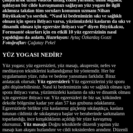
ışıldayan bir cilde kavuşmanızı sağlayan yüz yogası ile ilgili
aklımıza takılan tüm soruları konunun uzmanı Nihan
Büyükaksu’ya sorduk. “Nasıl ki bedenimizin sıkı ve sağlıklı
olması için spora ihtiyacı varsa, yüzümüzdeki kasların da sıkı ve
dinamik olması için egzersize ihtiyacı var” diyen Büyükaksu,
Formsanté okurları için en etkili 10 yüz egzersizinin nasıl
yapıldığını da anlattı.
Hazırlayan:
Aytaç Özkardaş Gozzi
Fotoğraflar:
Çağatay Pekel
YÜZ YOGASI NEDİR?
Yüz yogası; yüz egzersizleri, yüz masajı, akupresür, nefes ve
meditasyon tekniklerini kullandığımız bir yöntemdir. Her bir
uygulamanın yüze, ruha ve bedene yansıması farklıdır. Biraz
anlatacak olursak;
Yüz egzersizleri:
Yüz egzersizlerini yüz sporu
gibi düşünebilirsiniz. Nasıl ki bedenimizin sıkı ve sağlıklı olması için
spora ihtiyacı varsa, yüzümüzdeki kasların da sıkı ve dinamik olması
için egzersize ihtiyacı var. Yüz egzersizleri ile biz saç kökünden
dekolte bölgesine kadar yer alan 57 kas grubuna odaklanırız.
Egzersizlerle birlikte yüz kaslarımız güçlenip sıkılaştıkça, kaslara
tutunan cildimiz de sıkılaşmaya başlar ve beraberinde sarkmaların
toparlandığı, ince kırışıklıkların açıldığı bir yüze kavuşmuş
olursunuz.
Yüz masajı:
Doğru tekniklerle düzenli yapılan yüz
masajı kan akışını hızlandırır ve cildi toksinlerden arındırır. Düzenli