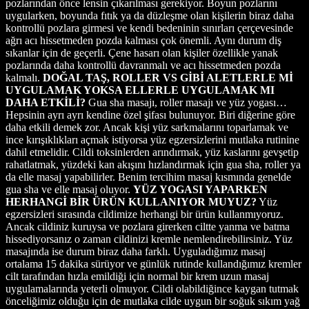
pozlarından önce lensin çıkarılması gerekiyor. Boyun pozlarını
uygularken, boyunda fıtık ya da düzleşme olan kişilerin biraz daha
kontrollü pozlara girmesi ve kendi bedeninin sınırları çerçevesinde
ağrı acı hissetmeden pozda kalması çok önemli. Aynı durum diş
sıkanlar için de geçerli. Çene hasarı olan kişiler özellikle yanak
pozlarında daha kontrollü davranmalı ve acı hissetmeden pozda
kalmalı.
DOĞAL TAŞ, ROLLER VS GİBİ ALETLERLE Mİ
UYGULAMAK YOKSA ELLERLE UYGULAMAK MI
DAHA ETKİLİ?
Gua sha masajı, roller masajı ve yüz yogası…
Hepsinin ayrı ayrı kendine özel şifası bulunuyor. Biri diğerine göre
daha etkili demek zor. Ancak kişi yüz sarkmalarını toparlamak ve
ince kırışıklıkları açmak istiyorsa yüz egzersizlerini mutlaka rutinine
dahil etmelidir. Cildi toksinlerden arındırmak, yüz kaslarını gevşetip
rahatlatmak, yüzdeki kan akışını hızlandırmak için gua sha, roller ya
da elle masaj yapabilirler. Benim tercihim masaj kısmında genelde
gua sha ve elle masaj oluyor.
YÜZ YOGASI YAPARKEN
HERHANGİ BİR ÜRÜN KULLANIYOR MUYUZ?
Yüz
egzersizleri sırasında cildimize herhangi bir ürün kullanmıyoruz.
Ancak cildiniz kuruysa ve pozlara girerken ciltte yanma ve batma
hissediyorsanız o zaman cildinizi kremle nemlendirebilirsiniz. Yüz
masajında ise durum biraz daha farklı. Uyguladığımız masaj
ortalama 15 dakika sürüyor ve günlük rutinde kullandığımız kremler
cilt tarafından hızla emildiği için normal bir krem uzun masaj
uygulamalarında yeterli olmuyor. Cildi olabildiğince kaygan tutmak
önceliğimiz olduğu için de mutlaka cilde uygun bir soğuk sıkım yağ