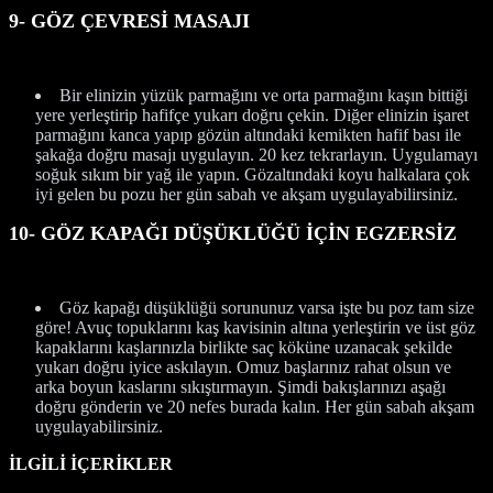
9- GÖZ ÇEVRESİ MASAJI
Bir elinizin yüzük parmağını ve orta parmağını kaşın bittiği
yere yerleştirip hafifçe yukarı doğru çekin. Diğer elinizin işaret
parmağını kanca yapıp gözün altındaki kemikten hafif bası ile
şakağa doğru masajı uygulayın. 20 kez tekrarlayın. Uygulamayı
soğuk sıkım bir yağ ile yapın. Gözaltındaki koyu halkalara çok
iyi gelen bu pozu her gün sabah ve akşam uygulayabilirsiniz.
10- GÖZ KAPAĞI DÜŞÜKLÜĞÜ İÇİN EGZERSİZ
Göz kapağı düşüklüğü sorununuz varsa işte bu poz tam size
göre! Avuç topuklarını kaş kavisinin altına yerleştirin ve üst göz
kapaklarını kaşlarınızla birlikte saç köküne uzanacak şekilde
yukarı doğru iyice askılayın. Omuz başlarınız rahat olsun ve
arka boyun kaslarını sıkıştırmayın. Şimdi bakışlarınızı aşağı
doğru gönderin ve 20 nefes burada kalın. Her gün sabah akşam
uygulayabilirsiniz.
İLGİLİ İÇERİKLER