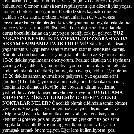
faydalarının dışında, ruhumuza ve sağlığımıza da birçok faydası
bulunuyor. Otonom sinir sistemi regülasyonu için düzenli yüz yogası
pratiğini herkese öneriyorum. Özellikle stres kaynaklı migren
atakları ve diş sıkma problemi yaşayanlar için de yüz yogası
başvuracakları yöntemlerden biri. Öte yandan bu uygulamalarda biz
sadece yüz kaslarını değil üst bedeni de çalıştırırız. Bu anlamda
duruş bozukluklarına da yüz yogası pratiği çok iyi geliyor.
YÜZ
YOGASINI NE SIKLIKTA YAPMALIYIZ? SABAH YA DA
AKŞAM YAPMAMIZ FARK EDER Mİ?
Sabah ya da akşam
yapabilirsiniz. Uygulama saati tamamen kişinin kendisine kalmış.
Rutininizi oturtana kadar başlangıçta haftada en az 3 gün ortalama
15-20 dakika yapılmasını öneriyorum. Pozlara alıştıkça ve faydasını
görmeye başladıkça kişinin motivasyonu da artacaktır, bu noktada
kademeli olarak haftada 6 gün uygulamaya geçilebilir. Eğer bir anda
15-20 dakika zaman ayırmak zor geliyorsa, yüz egzersizlerini
gündüz (10 dakika), yüz masajını da akşam (10 dakika) yaparak,
kendimizi zorlamadan keyifle yüz yogasını günün saatlerine
yedirebiliriz. Yeter ki üşenmeyelim ve isteyelim.
UYGULAMA
SIRASINDA DİKKAT ETMEMİZ GEREKEN GENEL
NOKTALAR NELER?
Öncelikli olarak cildimizin temiz olması
gerekiyor. Yüz yogası yaparken pozlara iyice alışana kadar ve
disiplin sağlayana kadar mutlaka en az altı ay ayna karşısında
kendimizi görerek pozları uygulamamız gerekir. Yüz pozlarını
uygularken olabildiğince omurgayı dik tutup omuz başlarını
yumuşak tutmak önem taşıyor. Eğer lens kullanılıyorsa, göz