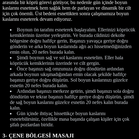
arasında bir köprü görevi görüyor, bu nedenle gün içinde boyun
kaslarını esnetmek hem sağlık hem de parlayan ve dinamik bir cilt
için çok önemli. Üst bedeni esnettikten sonra çalışmamıza boyun
kaslarını esneterek devam ediyoruz.
Boynun ön tarafını esneterek başlayalım. Ellerinizi köprücük
kemiklerinin üzerine yerleştirin. Ve burada cildinizi dekolte
bölgesine doğru hafifçe gerin, Başınızı yavaşça geriye doğru
gönderin ve arka boyun kaslarında ağrı acı hissetmediğinizden
emin olun, 20 nefes burada kalın.
Şimdi boynun sağ ve sol kaslarını esnetelim. Eller hala
köprücük kemiklerinin üzerinde ve cilt gergin.
Önce başınızı sağ omzunuza doğru döndürün ardından
arkada boynun sıkışmadığından emin olacak şekilde hafifçe
başınızı geriye doğru düşürün. Sol boyun kaslarınızı güzelce
esnetin 20 nefes burada kalın.
Ardından başınızı merkeze getirin, şimdi başınızı sola doğru
döndürün ve tekrar başınızı hafifçe geriye doğru düşürün, şimdi
de sağ boyun kaslarını güzelce esnetin 20 nefes kalın burada
kalın.
Gün içinde ihtiyaç hissettikçe boyun kaslarını
esnetebilirsiniz, özellikle masa başında çalışan kişiler için çok
şifalı pozlardan biridir.
3- ÇENE BÖLGESİ MASAJI