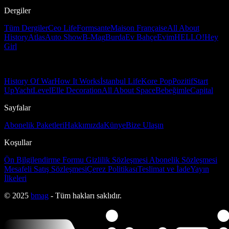
Dergiler
Tüm Dergiler
Ceo Life
Formsante
Maison Française
All About
History
Atlas
Auto Show
B-Mag
Burda
Ev Bahçe
Evim
HELLO!
Hey
Girl
History Of War
How It Works
İstanbul Life
Kore Pop
Pozitif
Start
Up
Yacht
Level
Elle Decoration
All About Space
Bebeğimle
Capital
Sayfalar
Abonelik Paketleri
Hakkımızda
Künye
Bize Ulaşın
Koşullar
Ön Bilgilendirme Formu
Gizlilik Sözleşmesi
Abonelik Sözleşmesi
Mesafeli Satış Sözleşmesi
Çerez Politikası
Teslimat ve İade
Yayın
İlkeleri
© 2025
bmag
- Tüm hakları saklıdır.