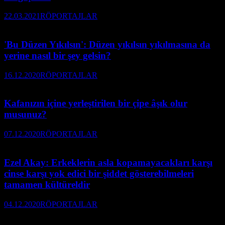
22.03.2021
RÖPORTAJLAR
'Bu Düzen Yıkılsın': Düzen yıkılsın yıkılmasına da
yerine nasıl bir şey gelsin?
16.12.2020
RÖPORTAJLAR
Kafanızın içine yerleştirilen bir çipe âşık olur
musunuz?
07.12.2020
RÖPORTAJLAR
Ezel Akay: Erkeklerin asla kopamayacakları karşı
cinse karşı yok edici bir şiddet gösterebilmeleri
tamamen kültüreldir
04.12.2020
RÖPORTAJLAR