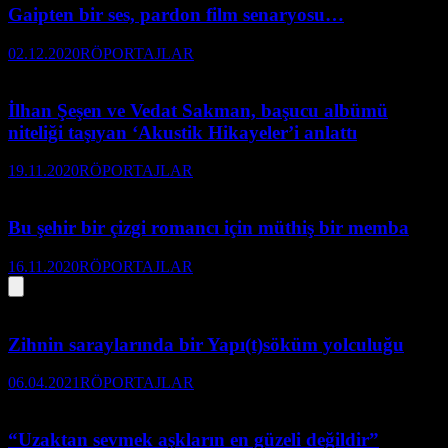
Gaipten bir ses, pardon film senaryosu…
02.12.2020
RÖPORTAJLAR
İlhan Şeşen ve Vedat Sakman, başucu albümü
niteliği taşıyan ‘Akustik Hikayeler’i anlattı
19.11.2020
RÖPORTAJLAR
Bu şehir bir çizgi romancı için müthiş bir memba
16.11.2020
RÖPORTAJLAR
Zihnin saraylarında bir Yapı(t)söküm yolculuğu
06.04.2021
RÖPORTAJLAR
“Uzaktan sevmek aşkların en güzeli değildir”