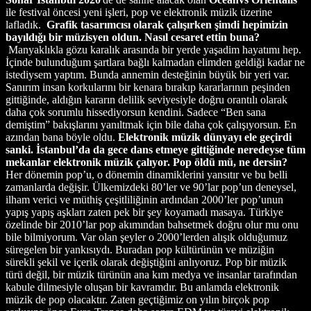
ile festival öncesi yeni işleri, pop ve elektronik müzik üzerine
lafladık.
Grafik tasarımcısı olarak çalışırken şimdi hepimizin
bayıldığı bir müzisyen oldun. Nasıl cesaret ettin buna?
Manyaklıkla gözu karalık arasında bir yerde yaşadim hayatımı hep.
İçinde bulunduğum şartlara bağlı kalmadan elimden geldiği kadar ne
istediysem yaptım. Bunda annemin desteğinin büyük bir yeri var.
Sanırım insan korkularını bir kenara bırakıp kararlarının peşinden
gittiğinde, aldığın kararın delilik seviyesiyle doğru orantılı olarak
daha çok sorumlu hissediyorsun kendini. Sadece “Ben sana
demiştim” bakışlarını yanıltmak için bile daha çok çalışıyorsun. En
azından bana böyle oldu.
Elektronik müzik dünyayı ele geçirdi
sanki. İstanbul’da da gece dans etmeye gittiğinde neredeyse tüm
mekanlar elektronik müzik çalıyor. Pop öldü mü, ne dersin?
Her dönemin pop’u, o dönemin dinamiklerini yansıtır ve bu belli
zamanlarda değişir. Ülkemizdeki 80’ler ve 90’lar pop’un deneysel,
ilham verici ve müthiş çeşitliliğinin ardından 2000’ler pop’unun
yapış yapış aşkları zaten pek bir şey koyamadı masaya. Türkiye
özelinde bir 2010’lar pop akımından bahsetmek doğru olur mu onu
bile bilmiyorum. Var olan şeyler o 2000’lerden alışık olduğumuz
süregelen bir yankısıydı. Buradan pop kültürünün ve müziğin
sürekli şekil ve içerik olarak değiştiğini anlıyoruz. Pop bir müzik
türü değil, bir müzik türünün ana kım medya ve insanlar tarafından
kabule dilmesiyle oluşan bir kavramdır. Bu anlamda elektronik
müzik de pop olacaktır. Zaten geçtiğimiz on yılın birçok pop