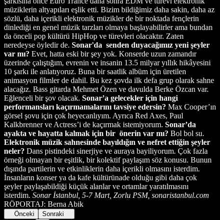
şarkısına önce Euro Trance daha sonra EDM ve türevi elektronik
müziklerin altyapıları eşlik etti. Bizim bildiğimiz daha sakin, daha az
sözlü, daha içerikli elektronik müzikler de bir noktada fençlerin
dinlediği en genel müzik tarzları olmaya başlayabilirler ama bundan
da önceli pop kültürü HipHop ve türevleri olacaktır. Zaten
neredeyse öyledir de.
Sonar'da senden duyacağımız yeni şeyler
var mı?
Evet, hatta eski bir şey yok. Konserde uzun zamandır
üzerinde çalıştığım, evrenin ve insanin 13.5 milyar yıllık hikâyesini
10 şarkı ile anlatıyoruz. Buna bir saatlik albüm için üretilen
animasyon filmler de dahil. Bu kez şovda ilk defa grup olarak sahne
alacağız. Bass gitarda Mehmet Özen ve davulda Berke Özcan var.
Eğlenceli bir şov olacak.
Sonar’a gelecekler için hangi
performansları kaçırmamalarını tavsiye edersin?
Max Cooper’ın
görsel şovu için çok heyecanlıyım. Ayrıca Red Axes, Paul
Kalkbrenner ve Actress’i de kaçırmak istemiyorum.
Sonar’da
ayakta ve hayatta kalmak için bir önerin var mı?
Bol bol su.
Elektronik müzik sahnesinde bayıldığın ve nefret ettiğin şeyler
neler?
Dans pistindeki sinerjiye ve auraya bayiliyorum. Çok fazla
örneği olmayan bir eşitlik, bir kolektif paylaşım söz konusu. Bunun
dışında partilerin ve etkinliklerin daha içerikli olmasını isterdim.
İnsanların konser ya da kafe kültürünade olduğu gibi daha çok
şeyler paylaşabildiği küçük alanlar ve ortamlar yaratılmasını
isterdim.
Sonar İstanbul, 5-7 Mart, Zorlu PSM, sonaristanbul.com
RÖPORTAJ: Berna Abik
Önceki
Sonraki