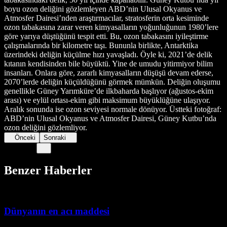
boyu ozon deliğini gözlemleyen ABD’nin Ulusal Okyanus ve
Atmosfer Dairesi’nden araştırmacılar, stratosferin orta kesiminde
ozon tabakasına zarar veren kimyasalların yoğunluğunun 1980’lere
göre yarıya düştüğünü tespit etti. Bu, ozon tabakasını iyileştirme
çalışmalarında bir kilometre taşı. Bununla birlikte, Antarktika
üzerindeki deliğin küçülme hızı yavaşladı. Öyle ki, 2021’de delik
kıtanın kendisinden bile büyüktü. Yine de umudu yitirmiyor bilim
insanları. Onlara göre, zararlı kimyasalların düşüşü devam ederse,
2070’lerde deliğin küçüldüğünü görmek mümkün. Deliğin oluşumu
genellikle Güney Yarımküre’de ilkbaharda başlıyor (ağustos-ekim
arası) ve eylül ortası-ekim gibi maksimum büyüklüğüne ulaşıyor.
Aralık sonunda ise ozon seviyesi normale dönüyor. Üstteki fotoğraf:
ABD’nin Ulusal Okyanus ve Atmosfer Dairesi, Güney Kutbu’nda
ozon deliğini gözlemliyor.
Önceki
Sonraki
Benzer Haberler
Dünyanın en acı maddesi