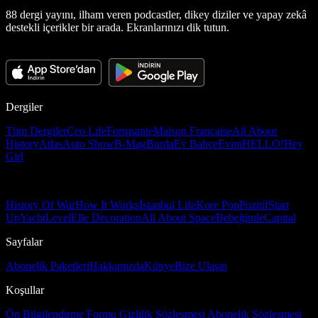
88 dergi yayını, ilham veren podcastler, dikey diziler ve yapay zekâ
destekli içerikler bir arada. Ekranlarınızı dik tutun.
Dergiler
Tüm Dergiler
Ceo Life
Formsante
Maison Française
All About
History
Atlas
Auto Show
B-Mag
Burda
Ev Bahçe
Evim
HELLO!
Hey
Girl
History Of War
How It Works
İstanbul Life
Kore Pop
Pozitif
Start
Up
Yacht
Level
Elle Decoration
All About Space
Bebeğimle
Capital
Sayfalar
Abonelik Paketleri
Hakkımızda
Künye
Bize Ulaşın
Koşullar
Ön Bilgilendirme Formu
Gizlilik Sözleşmesi
Abonelik Sözleşmesi