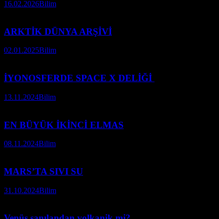
16.02.2026
Bilim
ARKTİK DÜNYA ARŞİVİ
02.01.2025
Bilim
İYONOSFERDE SPACE X DELİĞİ
13.11.2024
Bilim
EN BÜYÜK İKİNCİ ELMAS
08.11.2024
Bilim
MARS’TA SIVI SU
31.10.2024
Bilim
Venüs sanılandan volkanik mi?