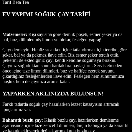
Tarif Beta Tea
EV YAPIMI SOĞUK ÇAY TARİFİ
Malzemeler:
Kişi sayısına göre demlik poşeti, esmer şeker ya da
bal, buz, dilimlenmiş limon ve birkaç fesleğen yaprağı.
Çayı demleyin. Henüz sıcakken içine tatlandırmak için tercihe göre
şeker, bal ya da pekmez ilave edin. Biz esmer şeker tercih ettik.
Şekerini de eklediğiniz çayı kendi kendine soğumaya bırakın.
Çayınız soğuduktan sonra bardaklara paylaştırın. Servis etmeden
önce içine taze limon dilimleri, buz ve hafifçe ezerek suyunu
çıkardığınız fesleğenlerden ilave edin. Fesleğen hem sunumunuza
hoşluk hem de çayınıza aroma katar.
YAPARKEN AKLINIZDA BULUNSUN!
Farklı tatlarda soğuk çay hazırlarken lezzet katsayısını artıracak
ipuçlarımız var.
Baharatlı buzlu çay:
Klasik buzlu çayı hazırlarken demlenme
aşamasında içine taze zencefil dilimleri, tarçın kabuğu ya da karanfil
ve kakule ekleyerek değişik aromalarda buzlu çay