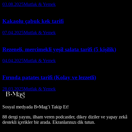
03.08.2025
Mutfak & Yemek
Kakaolu çabuk kek tarifi
07.04.2025
Mutfak & Yemek
Rezeneli, mercimekli yeşil salata tarifi (5 kişilik)
04.04.2025
Mutfak & Yemek
Fırında patates tarifi (Kolay ve lezzetli)
28.03.2025
Mutfak & Yemek
Sosyal medyada
B•Mag’i Takip Et!
88 dergi yayını, ilham veren podcastler, dikey diziler ve yapay zekâ
destekli içerikler bir arada. Ekranlarınızı dik tutun.