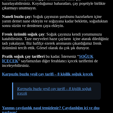
hazırlayabilirsiniz. Koyduğunuz baharatları, çay poşetiyle birlikte
çıkarmayı unutmayın.
Naneli buzlu çay:
Soğuk çayınızın şurubunu hazırlarken içine
yarım demet nane ekleyin ve soğuyana kadar bekletin, soğuduktan
sonra süzün ve demlenen çaya ekleyin.
Frenk üzümlü soğuk çay
: Soğuk çayınıza kendi yorumunuzu
katabilirsiniz. Taze meyveleri hazır çayların içine atarak dilediğiniz
tadı yakalayın. Biz hafifçe ezerek aromasını çıkardığımız frenk
üzümünü tercih ettik. Görsel olarak da çok şık duruyor.
Pratik soğuk çay tarifleri
bu kadar. İsterseniz “
SOĞUK
İÇECEK
” sayfamızdan diğer ferahlatıcı içecek tariflerini de
inceleyebilirsiniz.
Karpuzlu buzlu yeşil çay tarifi – 8 kişilik soğuk içecek
Karpuzlu buzlu yeşil çay tarifi – 8 kişilik soğuk
içecek
Yanmış çaydanlık nasıl temizlenir? Çaydanlığın içi ve dışı
parlasın!