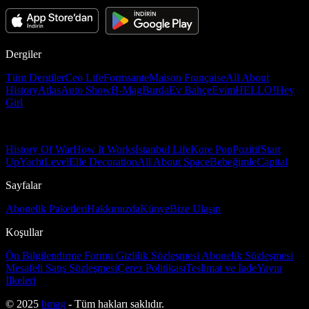
Dergiler
Tüm Dergiler
Ceo Life
Formsante
Maison Française
All About
History
Atlas
Auto Show
B-Mag
Burda
Ev Bahçe
Evim
HELLO!
Hey
Girl
History Of War
How It Works
İstanbul Life
Kore Pop
Pozitif
Start
Up
Yacht
Level
Elle Decoration
All About Space
Bebeğimle
Capital
Sayfalar
Abonelik Paketleri
Hakkımızda
Künye
Bize Ulaşın
Koşullar
Ön Bilgilendirme Formu
Gizlilik Sözleşmesi
Abonelik Sözleşmesi
Mesafeli Satış Sözleşmesi
Çerez Politikası
Teslimat ve İade
Yayın
İlkeleri
© 2025
bmag
- Tüm hakları saklıdır.