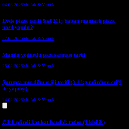
04.03.2025
Mutfak & Yemek
Evde pizza tarifi &#8211; Yaban mantarlı pizza
nasıl yapılır?
27.02.2025
Mutfak & Yemek
Manda yoğurtlu pazı sarması tarifi
25.02.2025
Mutfak & Yemek
Şurupta mürdüm eriği tarifi (3-4 kg mürdüm eriği
ile yapılışı)
24.02.2025
Mutfak & Yemek
Çilek püreli kat kat bardak tatlısı (4 kişilik)