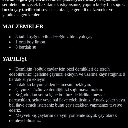
serinletici bir içecek hazırlamak istiyorsanız, yapımı kolay bu soğuk,
buzlu çay tariflerini
seveceksiniz. İşte gerekli malzemeler ve
yapılması gerekenler…
MALZEMELER
8 tatlı kaşığı tercih edeceğiniz bir siyah çay
1 orta boy limon
8 bardak su
YAPILIŞI
Demliğin (soğuk çaylar için özel demlikleri de tercih
edebilirsiniz) içerisine çayınızı ekleyin ve üzerine kaynattığınız 8
bardak suyu ekleyin.
5 dakika boyunca demlenmesini bekleyin.
Çayınızı süzün ve demliğinizi soğumaya bırakın.
Soğuduktan sonra içine bol buz ile birlikte meyve
parçacıkları, şeker veya bal ilave edebilirsiniz. Ancak şeker veya
bal ilave etmek isterseniz bunu çay sıcakken yapmanızı tavsiye
ederiz.
Meyveli kış çaylarını da aynı yöntemle soğuk çay olarak
demleyebilirsiniz.