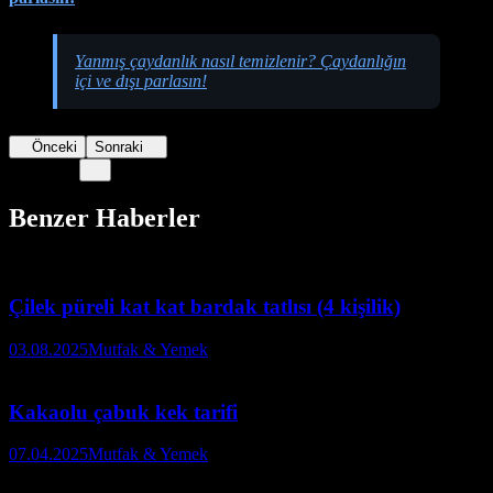
Yanmış çaydanlık nasıl temizlenir? Çaydanlığın
içi ve dışı parlasın!
Önceki
Sonraki
Benzer Haberler
Çilek püreli kat kat bardak tatlısı (4 kişilik)
03.08.2025
Mutfak & Yemek
Kakaolu çabuk kek tarifi
07.04.2025
Mutfak & Yemek