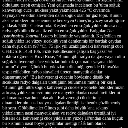
olduğunu tespit etmişler. Yeni çalışmada incelenen bu 'ultra soğuk
kahverengi cüce', nükleer yakıt yakmadan 425 °C civarında
kaynayan ve odun alevinden daha soğuk olan bir gaz topu. Bunun
aksine nükleer bir cehenneme benzeyen Güneş'in yüzey sıcaklığı ise
yaklaşık 5600 °C civarında. Keşfedilen en soğuk yıldız olmasa da,
radyo gökbilim ile analiz edilen en soğuk yıldız. Bulgular
The
Astrohysical Journal Letters
bülteninde yayımlandı. Keşfedilen en
soğuk yıldız ise yüzey sıcaklığı yeni demlenmiş bir bardak çaydan
daha düşük olan (97 °C), 75 ışık yılı uzaklığındaki kahverengi cüce
CFBDSIR 1458 10b. Fizik Fakültesinde çalışan baş yazar ve
doktora öğrencisi Kovi Rose, "Bunun gibi radyo dalgası yayan ultra
soğuk kahverengi cüce yıldızlar bulmak çok nadir yaşanan bir
durum" diyor. "Çünkü bu yıldızların dinamiği genelde Dünya'dan
tespit edilebilen radyo sinyalleri üreten manyetik alanlar
oluşturmuyor" "Bu kahverengi cücenin böylesine düşük bir
sıcaklıkta radyo dalgaları ürettiğinin bulunması müthiş bir keşif.
"Bunun gibi ultra soğuk kahverengi cücelere yönelik bildiklerimizin
artması, yıldızların evrimini ve manyetik alanları nasıl ürettiklerini
anlamamıza yardımcı olacak." Kahverengi cücelerin iç
dinamiklerinin nasıl radyo dalgaları ürettiği ise henüz çözülmemiş
bir soru. Gökbilimciler Güneş gibi daha büyük 'ana sekans'
yıldızlarının nasıl manyetik alan ve radyo dalgaları ürettiğini iyi
bilseler de, kahverengi cüce yıldızların yüzde 10'undan daha küçük
bir kısmının nasıl böyle yayılımlar ürettiği hâlâ tam olarak