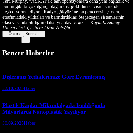
Tara Murphy, "ASKAP ile tam operasyonlara daha yeni başladık ve
bunun gibi birçok ilginç, olağan dışı gökbilimsel cismi şimdiden
keşfediyoruz" diyor. "Radyo gökyüzüne bu pencereyi açarken,
etrafımızdaki yıldızları ve barındırdıkları ötegezegen sistemlerinin
olası yaşanılabilirliğini daha iyi anlayacağız."
Kaynak: Sidney
Üniversitesi. Çeviren: Ozan Zaloğlu.
Önceki
Sonraki
Benzer Haberler
Dişlerimiz Yediklerimize Göre Evrimleşmiş
22.10.2025
Haber
Plastik Kaplar Mikrodalgada Isıtıldığında
Milyarlarca Nanoplastik Yayılıyor
30.09.2025
Haber