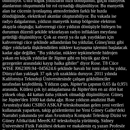
bilinmiyor. Ultra soğuk yıldızların hızlı dönüşünün, güçlü manyetik
alanlarının oluşumunda bir rol oynadığı düşünülüyor. Bu manyetik
alan ise cücenin iyonlaşmış atmosferinden farklı bir hızda
döndüğünde, elektriksel akımlar oluşturabiliyor. Bu vakada ise
radyo dalgalarının, yıldızın manyetik kutup bölgesine elektron
akışıyla oluştuğu; kahverengi cüce yıldızın dönüşüyle birleşen bu
durumun düzenli şekilde tekrarlayan radyo infilakları meydana
getirdiği düşünülüyor. Çok az enerji ya da ışık yaydıkları için
kahverengi cüce şeklinde adlandırılan bu yıldızlar, Güneş'imiz gibi
diğer yıldızlarla ilişkilendirilen nükleer kaynaşma işlemini başlatacak
kadar ağır değiller. "Bu yıldızlar, nükleer tepkimelerde hidrojen
yakan en küçük yıldızlar ile Jüpiter gibi en büyük gaz devi
gezegenler arasındaki kayıp halka gibiler" diyor Rose. T8 Cüce
WISE J062309.94−045624.6 şeklinde havalı bir ismi olan bu yıldız,
Dünya'dan yaklaşık 37 ışık yılı uzaklıkta duruyor. 2011 yılında
Kaliforniya Teknoloji Üniversitesinde çalışan gökbilimciler
tarafından keşfedilmiş. Yıldızın çapı, Jüpiter'in çapının 0,65 ila 0,95'i
arasında. Kütlesi çok iyi anlaşılamasa da Jüpiter'den en az dört kat
yüksek olup, 44 kattan daha yüksek olmadığı düşünülüyor. Güneş
ise Jüpiter'den 1000 kat daha ağır. Rose yıldızın analizini Batı
Avustralya'daki CSIRO ASKAP teleskobundan gelen yeni verileri
kullanarak yaparken, takip gözlemlerini ise Yeni Güney Galler'deki
Narrabri yakınında yer alan Avustralya Kompakt Teleskop Dizisi ve
Güney Afrika'daki MeerKAT teleskobuyla yürütmüş. Sidney
Üniversitesi Fizik Fakültesi dekanı ve makalenin eş yazarı Profesör