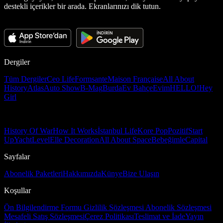
destekli içerikler bir arada. Ekranlarınızı dik tutun.
Dergiler
Tüm Dergiler
Ceo Life
Formsante
Maison Française
All About
History
Atlas
Auto Show
B-Mag
Burda
Ev Bahçe
Evim
HELLO!
Hey
Girl
History Of War
How It Works
İstanbul Life
Kore Pop
Pozitif
Start
Up
Yacht
Level
Elle Decoration
All About Space
Bebeğimle
Capital
Sayfalar
Abonelik Paketleri
Hakkımızda
Künye
Bize Ulaşın
Koşullar
Ön Bilgilendirme Formu
Gizlilik Sözleşmesi
Abonelik Sözleşmesi
Mesafeli Satış Sözleşmesi
Çerez Politikası
Teslimat ve İade
Yayın