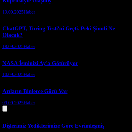
Köprüsüyle Ulaşmış
19.09.2025
Haber
ChatGPT, Turing Testi'ni Geçti. Peki Şimdi Ne
Olacak?
18.09.2025
Haber
NASA İsminizi Ay'a Götürüyor
10.09.2025
Haber
Arıların Binlerce Gözü Var
09.09.2025
Haber
Dişlerimiz Yediklerimize Göre Evrimleşmiş