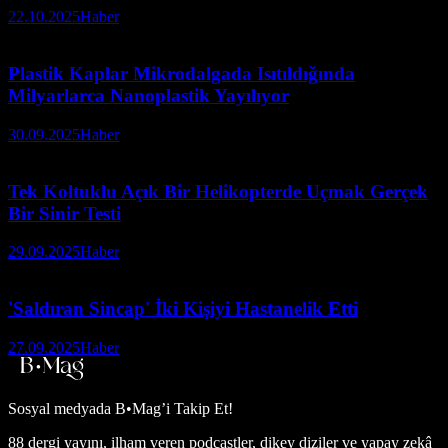
22.10.2025
Haber
Plastik Kaplar Mikrodalgada Isıtıldığında
Milyarlarca Nanoplastik Yayılıyor
30.09.2025
Haber
Tek Koltuklu Açık Bir Helikopterde Uçmak Gerçek
Bir Sinir Testi
29.09.2025
Haber
'Saldıran Sincap' İki Kişiyi Hastanelik Etti
27.09.2025
Haber
Sosyal medyada
B•Mag’i Takip Et!
88 dergi yayını, ilham veren podcastler, dikey diziler ve yapay zekâ