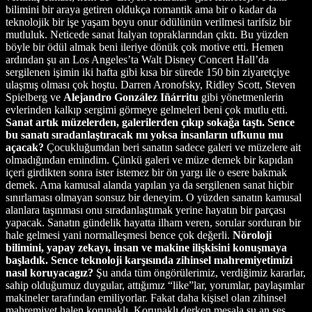
bilimini bir araya getiren oldukça romantik ama bir o kadar da
teknolojik bir işe yaşam boyu onur ödülünün verilmesi tarifsiz bir
mutluluk. Neticede sanat İtalyan topraklarından çıktı. Bu yüzden
böyle bir ödül almak beni ileriye dönük çok motive etti. Hemen
ardından şu an Los Angeles’ta Walt Disney Concert Hall’da
sergilenen işimin iki hafta gibi kısa bir sürede 150 bin ziyaretçiye
ulaşmış olması çok hoştu. Darren Aronofsky, Ridley Scott, Steven
Spielberg ve
Alejandro González Iñárritu
gibi yönetmenlerin
evlerinden kalkıp sergimi görmeye gelmeleri beni çok mutlu etti.
Sanat artık müzelerden, galerilerden çıkıp sokağa taştı. Sence
bu sanatı sıradanlaştıracak mı yoksa insanların ufkunu mu
açacak?
Çocukluğumdan beri sanatın sadece galeri ve müzelere ait
olmadığından emindim. Çünkü galeri ve müze demek bir kapıdan
içeri girdikten sonra ister istemez bir ön yargı ile o esere bakmak
demek. Ama kamusal alanda yapılan ya da sergilenen sanat hiçbir
sınırlaması olmayan sonsuz bir deneyim. O yüzden sanatın kamusal
alanlara taşınması onu sıradanlaştımak yerine hayatın bir parçası
yapacak. Sanatın gündelik hayatta ilham veren, sorular sorduran bir
hale gelmesi yani normalleşmesi bence çok değerli.
Nöroloji
bilimini, yapay zekayı, insan ve makine ilişkisini konuşmaya
başladık. Sence teknoloji karşısında zihinsel mahremiyetimizi
nasıl koruyacagız?
Şu anda tüm öngörülerimiz, verdiğimiz kararlar,
sahip olduğumuz duygular, attığımız “like”lar, yorumlar, paylaşımlar
makineler tarafından emiliyorlar. Fakat daha kişisel olan zihinsel
mahremiyet halen korunaklı. Korunaklı derken mesala şu an ses