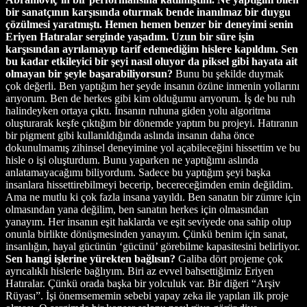
bir sanatçının karşısında oturmak bende inanılmaz bir duygu
çözülmesi yaratmıştı. Hemen hemen benzer bir deneyimi senin
Eriyen Hatıralar serginde yaşadım. Uzun bir süre işin
karşısından ayrılamayıp tarif edemediğim hislere kapıldım. Sen
bu kadar etkileyici bir şeyi nasıl oluyor da piksel gibi hayata ait
olmayan bir şeyle başarabiliyorsun?
Bunu bu şekilde duymak
çok değerli. Ben yaptığım her şeyde insanın özüne inmenin yollarını
arıyorum. Ben de herkes gibi kim olduğumu arıyorum. İş de bu ruh
halindeyken ortaya çıktı. İnsanın ruhuna giden yolu algoritma
oluşturarak keşfe çıktığım bir dönemde yaptım bu projeyi. Hatıranın
bir pigment gibi kullanıldığında aslında insanın daha önce
dokunulmamış zihinsel deneyimine yol açabileceğini hissettim ve bu
hisle o işi oluşturdum. Bunu yaparken ne yaptığımı aslında
anlatamayacağımı biliyordum. Sadece bu yaptığım şeyi başka
insanlara hissettirebilmeyi becerip, becereceğimden emin değildim.
Ama ne mutlu ki çok fazla insana yayıldı. Ben sanatın bir zümre için
olmasından yana değilim, ben sanatın herkes için olmasından
yanayım. Her insanın eşit haklarda ve eşit seviyede ona sahip olup
onunla birlikte dönüşmesinden yanayım. Çünkü benim için sanat,
insanlığın, hayal gücünün ‘gücünü’ görebilme kapasitesini belirliyor.
Sen hangi işlerine yürekten bağlısın?
Galiba dört projeme çok
ayrıcalıklı hislerle bağlıyım. Biri az evvel bahsettiğimiz Eriyen
Hatıralar. Çünkü orada başka bir yolculuk var. Bir diğeri “Arşiv
Rüyası”. İşi önemsememin sebebi yapay zeka ile yapılan ilk proje