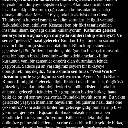
kaynaklarım dünyayı değiştiren kişiler. Alanında öncülük eden
insanları takip ediyorum, çoğu zaman bu insanlar bir sanatçı
olmayabiliyorlar. Mesala 16 yaşında bir aktivist olan Greta
Thunberg’in küresel ısınma ve iklim sorunları ile ilgili yarattığı
farkındalık beni etkiliyor. Kısacası ben bir fikri tasarlayabilen
insanları ilham kaynağı olarak kullanıyorum.
Kafamızı gelecek
senaryolarına açmak için dünyada kimleri takip etmeliyiz? Ve
sence “gelecek” nasıl gelecek?
Bundan 10 yıl önce bu sorunun
cevabı bilim kurgu sinaması olabilirdi. Bilim kurgu sineması
geçmişte iyi öngörülerle kurulmuş olduğundan bize ışık tutuyordu,
ama biz bugün bizzat kendimiz –elimizdeki araçlarla- bilim
kurgunun yani bir zamanlar öngörü olan durumların içinde
yaşıyoruz. Sadece şu an yaşadığımız şeyleri bir hikayeye
dönüştürebilmiş değiliz.
Yani aslında sen biraz “WestWorld”
dizisinin içinde yaşadığımızı söylüyorsun.
Aynen. Ya da Blade
Runner filmi gibi. Gelecekle ilgili fikirleri olan füturistler, öngörüsü
yüksek iş insanları, teknoloji devleri ve mühendisler aslında bir
anlamda geleceğin içindeler. Bir grup insan bizden birkaç, hatta
belki de on yıl sonrayı yaşıyorlar. Buradaki büyük soru şu: Bu yakın
gelecekte yaşayan insanların hayallerini, bulgularını nasıl daha öne
çekebiliriz? Yani aslında birilerinin geleceğe gidip bunları alıp bize
getirmesi gerekiyor. Egosantrik olarak anlaşılmasın ama ben
kendimde bu misyonu görüyorum. Bilinçsizce, teknolojinin
önümüze gelmesini beklemek yerine daha bilinçli bir şekilde birkaç
adım ötesini görüp kendimizi buna hazırlayabilirsek soracağımız