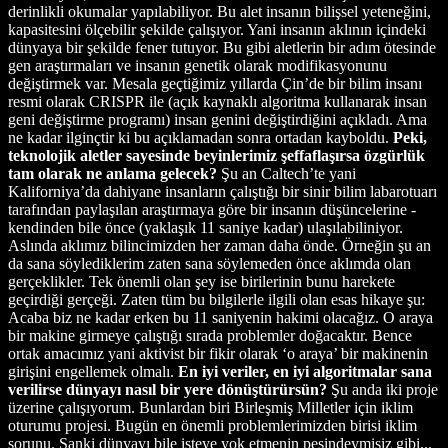
derinlikli okumalar yapılabiliyor. Bu alet insanın bilişsel yeteneğini,
kapasitesini ölçebilir şekilde çalışıyor. Yani insanın aklının içindeki
dünyaya bir şekilde fener tutuyor. Bu gibi aletlerin bir adım ötesinde
gen araştırmaları ve insanın genetik olarak modifikasyonunu
değiştirmek var. Mesala geçtiğimiz yıllarda Çin’de bir bilim insanı
resmi olarak CRISPR ile (açık kaynaklı algoritma kullanarak insan
geni değiştirme programı) insan genini değiştirdiğini açıkladı. Ama
ne kadar ilginçtir ki bu açıklamadan sonra ortadan kayboldu.
Peki,
teknolojik aletler sayesinde beyinlerimiz şeffaflaşırsa özgürlük
tam olarak ne anlama gelecek?
Şu an Caltech’te yani
Kaliforniya’da dahiyane insanların çalıştığı bir sinir bilim labarotuarı
tarafından paylaşılan araştırmaya göre bir insanın düşüncelerine -
kendinden bile önce (yaklaşık 11 saniye kadar) ulaşılabiliniyor.
Aslında aklımız bilincimizden her zaman daha önde. Örneğin şu an
da sana söylediklerim zaten sana söylemeden önce aklımda olan
gerçeklikler. Tek önemli olan şey ise birilerinin bunu harekete
geçirdiği gerçeği. Zaten tüm bu bilgilerle ilgili olan esas hikaye şu:
Acaba biz ne kadar erken bu 11 saniyenin hakimi olacağız. O araya
bir makine girmeye çalıştığı sırada problemler doğacaktır. Bence
ortak amacımız yani aktivist bir fikir olarak ‘o araya’ bir makinenin
girişini engellemek olmalı.
En iyi veriler, en iyi algoritmalar sana
verilirse dünyayı nasıl bir yere dönüştürürsün?
Şu anda iki proje
üzerine çalışıyorum. Bunlardan biri Birleşmiş Milletler için iklim
oturumu projesi. Bugün en önemli problemlerimizden birisi iklim
sorunu. Sanki dünyayı bile isteye yok etmenin peşindeymişiz gibi...