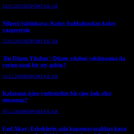
24.03.2021
RÖPORTAJLAR
Nilperi Şahinkaya: Kolay bulduğundan kolay
vazgeçersin
22.03.2021
RÖPORTAJLAR
'Bu Düzen Yıkılsın': Düzen yıkılsın yıkılmasına da
yerine nasıl bir şey gelsin?
16.12.2020
RÖPORTAJLAR
Kafanızın içine yerleştirilen bir çipe âşık olur
musunuz?
07.12.2020
RÖPORTAJLAR
Ezel Akay: Erkeklerin asla kopamayacakları karşı