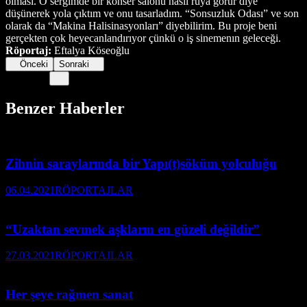
olması. O sergimde bir konser salonu nasıl rüya görür diye
düşünerek yola çıktım ve onu tasarladım. “Sonsuzluk Odası” ve son
olarak da “Makina Halisinasyonları” diyebilirim. Bu proje beni
gerçekten çok heyecanlandırıyor çünkü o iş sinemenın geleceği.
Röportaj:
Eftalya Köseoğlu
Önceki
Sonraki
Benzer Haberler
Zihnin saraylarında bir Yapı(t)söküm yolculuğu
06.04.2021
RÖPORTAJLAR
“Uzaktan sevmek aşkların en güzeli değildir”
27.03.2021
RÖPORTAJLAR
Her şeye rağmen sanat