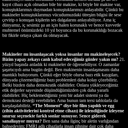
kayıt cihazı açık olmadan bile bir makine, ki böyle bir makine var,
konuştuklarımızı duymadan konuştuklarımızı anlayabilir. Çünkü bu
makineler konuştuklarımızı vücudumuzdaki titreşim bilgisi ile sese
çevirip o konuşan kişilerin ses dalgalarını anlayabiliyor. Ama iç
dünyamız, iç sesimiz şu an için halen korunaklı ve bence kuvvetle
muhtemel önümüzdeki 10 yıl boyunca da bu korunaklılığı bozacak
bir fikirle ortaya çıkan da olmayacak.
Makineler mı insanlaşacak yoksa insanlar mı makineleşecek?
Bizim yapay zekayı canlı kabul edeceğimiz günler yakın mı?
21.
yüzyıl başında anladık ki makineler de öğrenebiliyor. O zamanlar
şaşırtıcıydı ama bugün değil. Ben makinenin insanlaşmasını daha
mantıklı buluyorum. Çünkü eğer böyle olursa bazı etik kaygıları,
dünyada çözemediğimiz bazı problemleri daha kolay çözebiliriz.
Belki bizden daha demokratik olabilirler. Onlara yükleyeceğimiz
etik değerler sayesinde düşündüğümüzden çok daha yararlı
olabilirler. Hiç beklemediğimiz yeni bir adalet sistemi ya da
demokrasi desteği verebilirler. Ama bunun tam tersi tablolarla da
karşılaşılabiliriz.
“The Moment” diye bir film yapıldı ve egg
(zihin aktivitelerini kontrol etme cihazı) ile izlendiğinde izleyene
sınırsız seçenekte farklı sonlar sunuyor. Sence giderek
sanallaşıyor muyuz?
Ben sana daha ilginç bir aletin varlığından
bahsedeyim; FMRI adlı cihazlarla insan zihnine dair çok daha