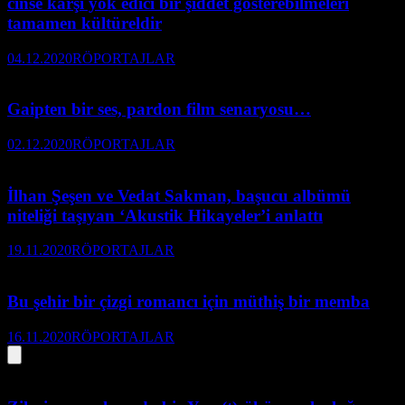
cinse karşı yok edici bir şiddet gösterebilmeleri
tamamen kültüreldir
04.12.2020
RÖPORTAJLAR
Gaipten bir ses, pardon film senaryosu…
02.12.2020
RÖPORTAJLAR
İlhan Şeşen ve Vedat Sakman, başucu albümü
niteliği taşıyan ‘Akustik Hikayeler’i anlattı
19.11.2020
RÖPORTAJLAR
Bu şehir bir çizgi romancı için müthiş bir memba
16.11.2020
RÖPORTAJLAR