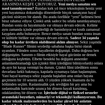
ARASINDA KEŞFE ÇIKIYORUZ.
Yeni medya sanatını sen
nasıl tanımlıyorsun?
Bundan kırk yıl önce teknolojinin henüz yeni
yeni hayatımıza dokunduğu dönemlerde birçok sanatçının hayal
gücünü süsleyen bir alandı. Bu arada özellikle “yeni” kelimesi beni
biraz rahatsız ediyor. Çünkü artık sadece bu sıfatla tanımlayamayız.
Bundan sonra da hayatımızda var olmaya devam edecek. Kelime
aynı zamanda içinde popülerliği de barındırıyor ve kısıtlı zamansal
kaygılara atıfta bulunuyor. Bence medya sanatı bundan sonra insan
ve kültürle birlikte var olmaya devam edecek.
Sadece 34 yaşında
olup bu kadar üretken olabilmeni aklım almıyor.
Sekiz yaşımda
“Blade Runner” filmini seydedip sabahına başka birisi olarak
uyandım. Filmden sonra hayallerim değişmişti. Daha doğrusu ben
değişmiştim. Sanırım o filmin etkisiyle hayal gücünün ne demek
olduğunu keşfettim. Elbette bendeki bu değişimi annemler
anlamlandıramadığı için (çünkü filmi izlediğimi bilmiyorlardı) onlara
da ayrı bir kaygı vermişti bu durum. Çünkü filmi izledikten sonra
duvarlara farklı bakmaya, kapılarla oynamaya falan başlamıştım.
Yani hayal kurmaya sekiz yaşında başladım ama onları hayata
geçirmem bir 10 senemi aldı. O yüzden yüksek lisansımı da bu
bölümden seçtim. Raslantısallık çok sevdiğim bir şey ama bu
raslantısallık haricinde uzunca bir dönem hayali kurulmuş,
odaklanılmış bir dönem var.
İşlerinde dijital ve fiziksel nesneler
arasındaki boyutları, mimariyi ve teknolojiyi kullanıyorsun. Bu
kadar teknik malzemelerden bu kadar şiirsel bir anlatım