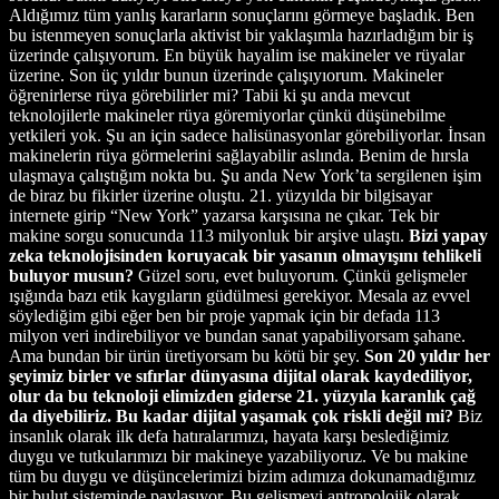
Aldığımız tüm yanlış kararların sonuçlarını görmeye başladık. Ben
bu istenmeyen sonuçlarla aktivist bir yaklaşımla hazırladığım bir iş
üzerinde çalışıyorum. En büyük hayalim ise makineler ve rüyalar
üzerine. Son üç yıldır bunun üzerinde çalışıyıorum. Makineler
öğrenirlerse rüya görebilirler mi? Tabii ki şu anda mevcut
teknolojilerle makineler rüya göremiyorlar çünkü düşünebilme
yetkileri yok. Şu an için sadece halisünasyonlar görebiliyorlar. İnsan
makinelerin rüya görmelerini sağlayabilir aslında. Benim de hırsla
ulaşmaya çalıştığım nokta bu. Şu anda New York’ta sergilenen işim
de biraz bu fikirler üzerine oluştu. 21. yüzyılda bir bilgisayar
internete girip “New York” yazarsa karşısına ne çıkar. Tek bir
makine sorgu sonucunda 113 milyonluk bir arşive ulaştı.
Bizi yapay
zeka teknolojisinden koruyacak bir yasanın olmayışını tehlikeli
buluyor musun?
Güzel soru, evet buluyorum. Çünkü gelişmeler
ışığında bazı etik kaygıların güdülmesi gerekiyor. Mesala az evvel
söylediğim gibi eğer ben bir proje yapmak için bir defada 113
milyon veri indirebiliyor ve bundan sanat yapabiliyorsam şahane.
Ama bundan bir ürün üretiyorsam bu kötü bir şey.
Son 20 yıldır her
şeyimiz birler ve sıfırlar dünyasına dijital olarak kaydediliyor,
olur da bu teknoloji elimizden giderse 21. yüzyıla karanlık çağ
da diyebiliriz. Bu kadar dijital yaşamak çok riskli değil mi?
Biz
insanlık olarak ilk defa hatıralarımızı, hayata karşı beslediğimiz
duygu ve tutkularımızı bir makineye yazabiliyoruz. Ve bu makine
tüm bu duygu ve düşüncelerimizi bizim adımıza dokunamadığımız
bir bulut sisteminde paylaşıyor. Bu gelişmeyi antropolojik olarak