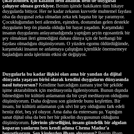
çıkarabilmek için kafanın hem analitik hem de duygusal
çalışıyor olması gerekiyor.
Benim işimde hakikaten tüm hikaye
duygularda bitiyor. Her ne kadar zekanın kuvvetle muhtemel faydası
olsa da duygusal zeka olmadan zeka tek başına bir işe yaramıyor.
Çocukluğumdan beri ailemden, eşimden, dostumdan gelen destekle
duyguların hep ön planda olduğu bir hayat yaşadım. Karşımdaki
insanın duygularını anlayamadığımda yaptığım şeyin egosantirik bir
şey olmaktan ileri gitmediğini dahası dünya için de herhangi bir
faydası olmadığını düşünüyorum. O yüzden egomu öldürdüğümde,
karşımdaki insanın ne anlatmaya çalıştığını içtenlikle önemsemeye
başladığım anda işlerimin etkisi de değişiyor.
Duygularla bu kadar ilişkisi olan ama bir yandan da dijital
dünyada yaşayan birisi olarak kendini duyguların dünyasında
nasıl tutuyorsun?
Kendime harcadığım zamanı yine bir şekilde
işime aktarabilmek için meditasyonla ilgileniyorum. Bunun dışında
bilmediğim bir kültürü anlamanın da bir çeşit meditasyon olduğunu
düşünüyorum. Daha doğrusu son günlerde bunu keşfettim. Bir
insanı, bir kültürü anlamanın çok ulvi bir şey olduğunu fark edeli
henüz dört, beş yıl oluyor. Ama daha da enteresanı şu. Yaptığım
sanat dijital olsa da ben her bir pikselin duygusunun olduğunu
düşünüyorum.
İşlerinin şiirselliğini, insanı gündelik bir algıdan
koparan yanlarını ben kendi adıma Chema Madoz’a
benzetiyorum. Sen kimlerden ilham alıyorsun?
Benim ilham