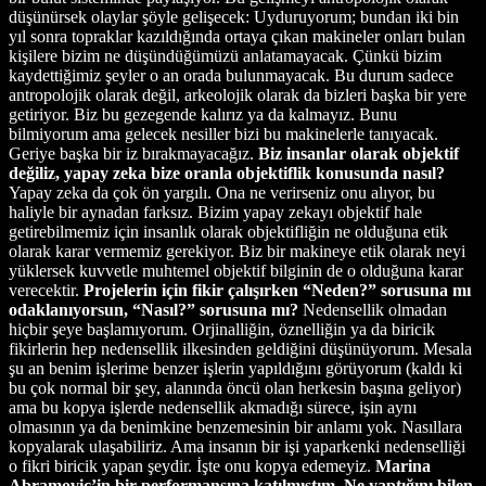
düşünürsek olaylar şöyle gelişecek: Uyduruyorum; bundan iki bin
yıl sonra topraklar kazıldığında ortaya çıkan makineler onları bulan
kişilere bizim ne düşündüğümüzü anlatamayacak. Çünkü bizim
kaydettiğimiz şeyler o an orada bulunmayacak. Bu durum sadece
antropolojik olarak değil, arkeolojik olarak da bizleri başka bir yere
getiriyor. Biz bu gezegende kalırız ya da kalmayız. Bunu
bilmiyorum ama gelecek nesiller bizi bu makinelerle tanıyacak.
Geriye başka bir iz bırakmayacağız.
Biz insanlar olarak objektif
değiliz, yapay zeka bize oranla objektiflik konusunda nasıl?
Yapay zeka da çok ön yargılı. Ona ne verirseniz onu alıyor, bu
haliyle bir aynadan farksız. Bizim yapay zekayı objektif hale
getirebilmemiz için insanlık olarak objektifliğin ne olduğuna etik
olarak karar vermemiz gerekiyor. Biz bir makineye etik olarak neyi
yüklersek kuvvetle muhtemel objektif bilginin de o olduğuna karar
verecektir.
Projelerin için fikir çalışırken “Neden?” sorusuna mı
odaklanıyorsun, “Nasıl?” sorusuna mı?
Nedensellik olmadan
hiçbir şeye başlamıyorum. Orjinalliğin, öznelliğin ya da biricik
fikirlerin hep nedensellik ilkesinden geldiğini düşünüyorum. Mesala
şu an benim işlerime benzer işlerin yapıldığını görüyorum (kaldı ki
bu çok normal bir şey, alanında öncü olan herkesin başına geliyor)
ama bu kopya işlerde nedensellik akmadığı sürece, işin aynı
olmasının ya da benimkine benzemesinin bir anlamı yok. Nasıllara
kopyalarak ulaşabiliriz. Ama insanın bir işi yaparkenki nedenselliği
o fikri biricik yapan şeydir. İşte onu kopya edemeyiz.
Marina
Abramoviç’in bir performansına katılmıştım. Ne yaptığını bilen