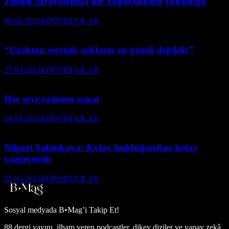
Zihnin saraylarında bir Yapı(t)söküm yolculuğu
06.04.2021
RÖPORTAJLAR
“Uzaktan sevmek aşkların en güzeli değildir”
27.03.2021
RÖPORTAJLAR
Her şeye rağmen sanat
24.03.2021
RÖPORTAJLAR
Nilperi Şahinkaya: Kolay bulduğundan kolay
vazgeçersin
22.03.2021
RÖPORTAJLAR
Sosyal medyada
B•Mag’i Takip Et!
88 dergi yayını, ilham veren podcastler, dikey diziler ve yapay zekâ