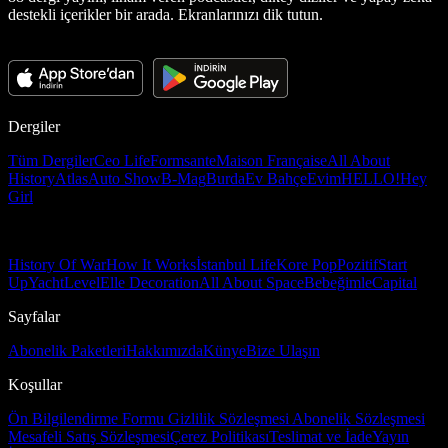
destekli içerikler bir arada. Ekranlarınızı dik tutun.
Dergiler
Tüm Dergiler
Ceo Life
Formsante
Maison Française
All About
History
Atlas
Auto Show
B-Mag
Burda
Ev Bahçe
Evim
HELLO!
Hey
Girl
History Of War
How It Works
İstanbul Life
Kore Pop
Pozitif
Start
Up
Yacht
Level
Elle Decoration
All About Space
Bebeğimle
Capital
Sayfalar
Abonelik Paketleri
Hakkımızda
Künye
Bize Ulaşın
Koşullar
Ön Bilgilendirme Formu
Gizlilik Sözleşmesi
Abonelik Sözleşmesi
Mesafeli Satış Sözleşmesi
Çerez Politikası
Teslimat ve İade
Yayın