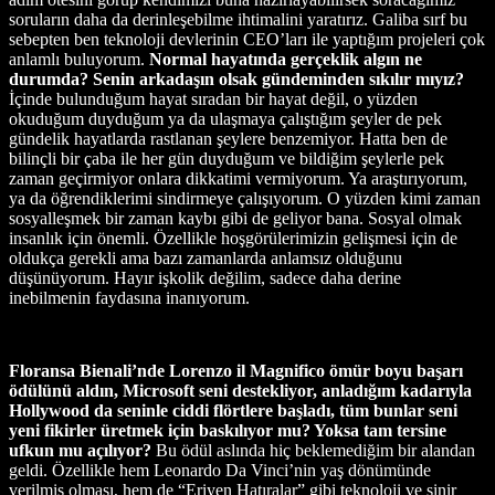
soruların daha da derinleşebilme ihtimalini yaratırız. Galiba sırf bu
sebepten ben teknoloji devlerinin CEO’ları ile yaptığım projeleri çok
anlamlı buluyorum.
Normal hayatında gerçeklik algın ne
durumda? Senin arkadaşın olsak gündeminden sıkılır mıyız?
İçinde bulunduğum hayat sıradan bir hayat değil, o yüzden
okuduğum duyduğum ya da ulaşmaya çalıştığım şeyler de pek
gündelik hayatlarda rastlanan şeylere benzemiyor. Hatta ben de
bilinçli bir çaba ile her gün duyduğum ve bildiğim şeylerle pek
zaman geçirmiyor onlara dikkatimi vermiyorum. Ya araştırıyorum,
ya da öğrendiklerimi sindirmeye çalışıyorum. O yüzden kimi zaman
sosyalleşmek bir zaman kaybı gibi de geliyor bana. Sosyal olmak
insanlık için önemli. Özellikle hoşgörülerimizin gelişmesi için de
oldukça gerekli ama bazı zamanlarda anlamsız olduğunu
düşünüyorum. Hayır işkolik değilim, sadece daha derine
inebilmenin faydasına inanıyorum.
Floransa Bienali’nde Lorenzo il Magnifico ömür boyu başarı
ödülünü aldın, Microsoft seni destekliyor, anladığım kadarıyla
Hollywood da seninle ciddi flörtlere başladı, tüm bunlar seni
yeni fikirler üretmek için baskılıyor mu? Yoksa tam tersine
ufkun mu açılıyor?
Bu ödül aslında hiç beklemediğim bir alandan
geldi. Özellikle hem Leonardo Da Vinci’nin yaş dönümünde
verilmiş olması, hem de “Eriyen Hatıralar” gibi teknoloji ve sinir