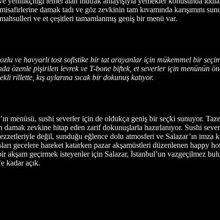
e ve yenilikçiliği temel alan mutfak anlayışıyla yemekler konusunda idd
e misafirlerine damak tadı ve göz zevkinin tam kıvamında karışımını sun
mahsulleri ve et çeşitleri tamamlanmış geniş bir menü var.
ozlu ve havyarlı tost sofistike bir tat arayanlar için mükemmel bir seç
ında özenle pişirilen levrek ve T-bone biftek, et severler için menünün 
kli rillette, kış aylarına sıcak bir dokunuş katıyor.
ın menüsü, sushi severler için de oldukça geniş bir seçki sunuyor. Taz
rin damak zevkine hitap eden zarif dokunuşlarla hazırlanıyor. Sushi severl
ezzetleriyle değil, sunduğu eğlence dolu atmosferi ve Salazar’ın imza k
ları gecelere hareket katarken pazar akşamüstleri düzenlenen happy hour
r akşam geçirmek isteyenler için Salazar, İstanbul’un vazgeçilmez buluş
e kadar açık.