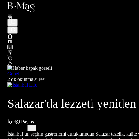
Genel
2 dk okunma süresi
Salazar'da lezzeti yeniden
İçeriği Paylaş
İstanbul’un seçkin gastronomi duraklarından Salazar tazelik, kalite 