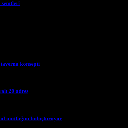
 semtleri
i taverna konsepti
alı 20 adres
yol mutfağını buluşturuyor