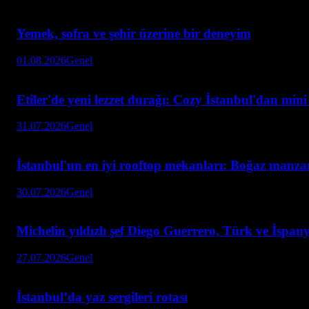
Yemek, sofra ve şehir üzerine bir deneyim
01.08.2026
Genel
Etiler'de yeni lezzet durağı: Cozy İstanbul'dan min
31.07.2026
Genel
İstanbul'un en iyi rooftop mekanları: Boğaz manzar
30.07.2026
Genel
Michelin yıldızlı şef Diego Guerrero, Türk ve İspan
27.07.2026
Genel
İstanbul’da yaz sergileri rotası