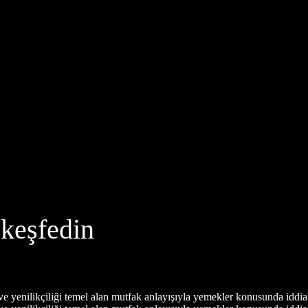
 keşfedin
ve yenilikçiliği temel alan mutfak anlayışıyla yemekler konusunda iddialı