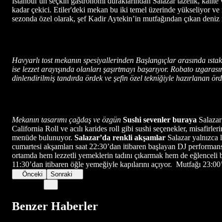
İstanbul’un seçkin gastronomi duraklarından Salazar tazelik, kalit
kadar çekici. Etiler'deki mekan bu iki temel üzerinde yükseliyor v
sezonda özel olarak, şef Kadir Aytekin’in mutfağından çıkan deniz 
Havyarlı tost mekanın spesiyallerinden Başlangıçlar arasında ıstak
ise lezzet arayışında olanları şaşırtmayı başarıyor. Robato ızgaras
dinlendirilmiş tandırda ördek ve şefin özel tekniğiyle hazırlanan örde
Mekanın tasarımı çağdaş ve özgün
Sushi sevenler buraya
Salazar’
California Roll ve acılı karides roll gibi sushi seçenekler, misafirle
menüde bulunuyor.
Salazar’da renkli akşamlar
Salazar yalnızca l
cumartesi akşamları saat 22:30’dan itibaren başlayan DJ performans
ortamda hem lezzetli yemeklerin tadını çıkarmak hem de eğlenceli bi
11:30’dan itibaren öğle yemeğiyle kapılarını açıyor. Mutfağı 23:00’
Önceki
Sonraki
Benzer Haberler