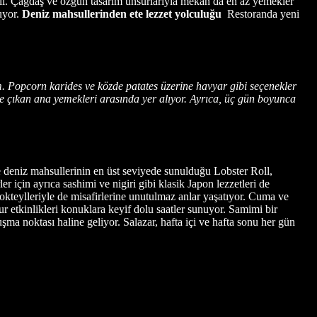
ialı. Çağdaş ve özgün tasarım unsurlarıyla mekan da en az yemekler
uyor.
Deniz mahsullerinden ete lezzet yolculuğu
Restoranda yeni
im. Popcorn karides ve közde patates üzerine havyar gibi seçenekler
öne çıkan ana yemekleri arasında yer alıyor. Ayrıca, üç gün boyunca
e deniz mahsullerinin en üst seviyede sunulduğu Lobster Roll,
er için ayrıca sashimi ve nigiri gibi klasik Japon lezzetleri de
okteylleriyle de misafirlerine unutulmaz anlar yaşatıyor. Cuma ve
 etkinlikleri konuklara keyif dolu saatler sunuyor. Samimi bir
ma noktası haline geliyor. Salazar, hafta içi ve hafta sonu her gün