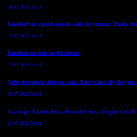
24.07.2026
Genel
İstanbul’un yanı başında saklı bir cennet: Palais 
22.07.2026
Genel
İstanbul'un tatlı-ekşi hafızası
20.07.2026
Genel
Şefin imzasıyla değişen rota: Tuzz Karaköy'de yen
18.07.2026
Genel
Garbage, İstanbul'da alternatif rock rüzgârı estirdi
16.07.2026
Genel