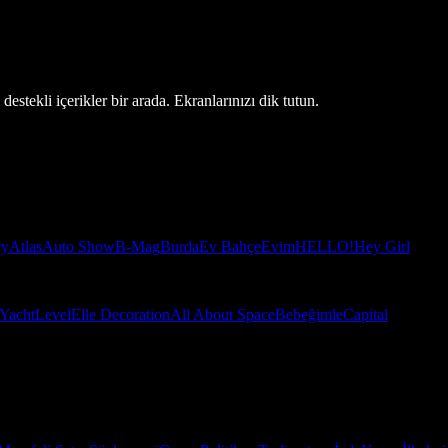
estekli içerikler bir arada. Ekranlarınızı dik tutun.
ry
Atlas
Auto Show
B-Mag
Burda
Ev Bahçe
Evim
HELLO!
Hey Girl
Yacht
Level
Elle Decoration
All About Space
Bebeğimle
Capital