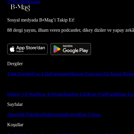
27.07.2026
Genel
Sosyal medyada
B•Mag’i Takip Et!
88 dergi yayını, ilham veren podcastler, dikey diziler ve yapay zekâ d
Dergiler
Tüm Dergiler
Ceo Life
Formsante
Maison Française
All About Histo
History Of War
How It Works
İstanbul Life
Kore Pop
Pozitif
Start Up
Sayfalar
Abonelik Paketleri
Hakkımızda
Künye
Bize Ulaşın
Koşullar