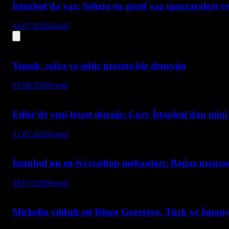
İstanbul'da yaz: Şehrin en güzel yaz manzaraları ve
14.07.2026
Genel
Yemek, sofra ve şehir üzerine bir deneyim
01.08.2026
Genel
Etiler'de yeni lezzet durağı: Cozy İstanbul'dan min
31.07.2026
Genel
İstanbul'un en iyi rooftop mekanları: Boğaz manzar
30.07.2026
Genel
Michelin yıldızlı şef Diego Guerrero, Türk ve İspan