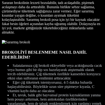
Sararan brokolinin lezzeti bozulabilir, tadı acılaşabilir, pişirmek
acılaşmayı daha da arttırabilir. Bununla birlikte sebze sağlamsa,
çürümediyse tüketmek sağlığınıza zarar vermez. Eğer sararmış
kısımlar yaygın değilse, o kısımları ayırmak tüketimi
kolaylaştırabilir. Sararmış brokoli posa için iyi bir kaynak olacaktır
fakat besin öğeleri açısından kayba uğramış olabilir. Dolayısıyla en
iyi yol, markete gittiğinizde tüketebileceğiniz miktarlarda satın
almaktır.
BROKOLİYİ BESLENMEME NASIL DAHİL
EDEBİLİRİM?
Salatalarınıza çiğ brokoli ekleyebilir veya acıktığınızda cacık
veya humus gibi bir dip sos hazırlayarak atıştırmalık olarak
tercih edebilirsiniz. Çiğ tüketmek özellikle kanserden koruyucu
etkisi olan sulforanın emilimini arttıracaktır.
Eğer çiğ tüketmek istemiyorsanız, 4-5 dakika buharda
haşlayabilirsiniz. Böylelikle uzun süre pişirmeye kıyasla, C
vitamini kaybı daha az olacaktır.
Et, tavuk, balık gibi hayvansal protein kaynaklarının yanına
hem posayı arttırmak, hem antioksidan özelliklerinden
yararlanmak, hem de tabağı renklendirmek için yardımcı yemek