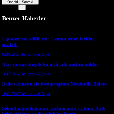
Önceki
Sonraki
Benzer Haberler
Lipödem mi selülit mi? Uzman temel farkları
sıraladı
03.06.2026
Beslenme & Diyet
İftar sonrası düşük kalorili tatlı atıştırmalıklar
16.03.2024
Beslenme & Diyet
Beden kimyanızla dost program Metabolik Balans
16.01.2013
Beslenme & Diyet
Şeker bağımlılığından kurtulmanın 7 adımı: Tatlı
krizlerini sporcu disipliniyle yönetin