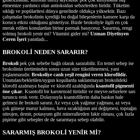
etmemize yardımcı olan antioksidan sebzelerden biridir. Tüketim
sıklığı ve popülaritesi dünya genelinde oldukça yüksektir. Bazı
çalışmalar brokolinin içerdiği bu doğal bileşenlerin kansere karşı da
korucu etkisi olduğunu gösteriyor. Bizde brokoliyle ilgili en çok
merak edilen konulardan birine parmak basıyoruz. Sararmış, rengi
solmuş brokoli yenir mi? Vitamini gider mi?
Uzman Diyetisyen
Ceren İşeri
yanıtladı...
BROKOLİ NEDEN SARARIR?
Brokoli
pek çok sebebe bağlı olarak sararabilir. En temel sebep ise
brokolinin üretiminden sonra uzun süre tüketilmemesi, yani
yaşlanmasıdır.
Brokoliye canlı yeşil rengini veren klorofildir.
Unutulan/bekletilen/uygun koşullarda saklanmayan brokolideki
klorofil azalmaya başlar ve klorofil azaldığında
ksantofil pigmenti
öne çıkar
. Ksantofil bir karotenoid türüdür ve meyve-sebzelere sarı
turuncu renk verir. Dolayısıyla ksantofillerin daha baskın hale
gelmesi ile brokoli sararır. Az veya çok yağmur yağması, az veya
çok güneşe maruz kalması, hava sıcaklığının ani değişmesi, toprağın
nitrojen, demir, potasyum gibi minerallerden fakir olması, çok fazla
pişirme gibi sebepler de de sararmaya sebep olabilir.
SARARMIŞ BROKOLİ YENİR Mİ?