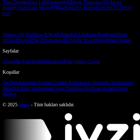
Tüm Dergiler
Ceo Life
Formsante
Maison Française
All About
History
Atlas
Auto Show
B-Mag
Burda
Ev Bahçe
Evim
HELLO!
Hey
Girl
History Of War
How It Works
İstanbul Life
Kore Pop
Pozitif
Start
Up
Yacht
Level
Elle Decoration
All About Space
Bebeğimle
Capital
Sayfalar
Abonelik Paketleri
Hakkımızda
Künye
Bize Ulaşın
Koşullar
Ön Bilgilendirme Formu
Gizlilik Sözleşmesi
Abonelik Sözleşmesi
Mesafeli Satış Sözleşmesi
Çerez Politikası
Teslimat ve İade
Yayın
İlkeleri
© 2025
bmag
- Tüm hakları saklıdır.