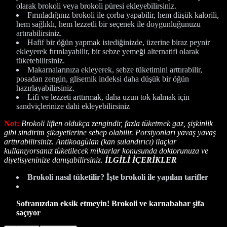
olarak brokoli veya brokoli püresi ekleyebilirsiniz.
Fırınladığınız brokoli ile çorba yapabilir, hem düşük kalorili,
hem sağlıklı, hem lezzetli bir seçenek ile doygunluğunuzu
artırabilirsiniz.
Hafif bir öğün yapmak istediğinizde, üzerine biraz peynir
ekleyerek fırınlayabilir, bir sebze yemeği alternatifi olarak
tüketebilirsiniz.
Makarnalarınıza ekleyerek, sebze tüketimini arttırabilir,
posadan zengin, glisemik indeksi daha düşük bir öğün
hazırlayabilirsiniz.
Lifi ve lezzeti arttırmak, daha uzun tok kalmak için
sandviçlerinize dahi ekleyebilirsiniz
Not:
Brokoli liften oldukça zengindir, fazla tüketmek gaz, şişkinlik
gibi sindirim şikayetlerine sebep olabilir. Porsiyonları yavaş yavaş
arttırabilirsiniz.
Antikoagülan (kan sulandırıcı) ilaçlar
kullanıyorsanız tüketilecek miktarlar konusunda doktorunuza ve
diyetisyeninize danışabilirsiniz.
İLGİLİ İÇERİKLER
Brokoli nasıl tüketilir? İşte brokoli ile yapılan tarifler
Sofranızdan eksik etmeyin! Brokoli ve karnabahar şifa
saçıyor