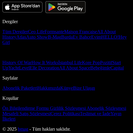
Dergiler
Tüm Dergiler
Ceo Life
Formsante
Maison Française
All About
History
Atlas
Auto Show
B-Mag
Burda
Ev Bahçe
Evim
HELLO!
Hey
Girl
History Of War
How It Works
İstanbul Life
Kore Pop
Pozitif
Start
Up
Yacht
Level
Elle Decoration
All About Space
Bebeğimle
Capital
Sayfalar
Abonelik Paketleri
Hakkımızda
Künye
Bize Ulaşın
Koşullar
Ön Bilgilendirme Formu
Gizlilik Sözleşmesi
Abonelik Sözleşmesi
Mesafeli Satış Sözleşmesi
Çerez Politikası
Teslimat ve İade
Yayın
İlkeleri
© 2025
bmag
- Tüm hakları saklıdır.