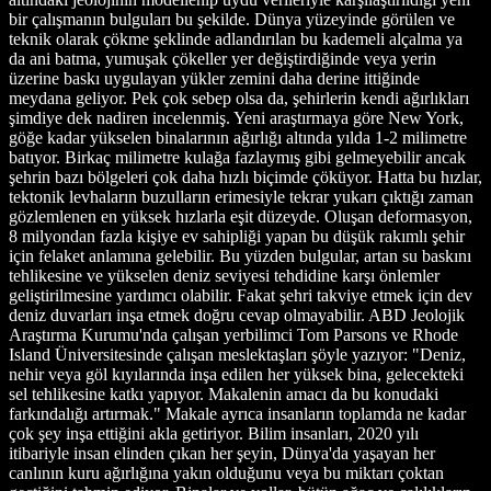
bir çalışmanın bulguları bu şekilde. Dünya yüzeyinde görülen ve
teknik olarak çökme şeklinde adlandırılan bu kademeli alçalma ya
da ani batma, yumuşak çökeller yer değiştirdiğinde veya yerin
üzerine baskı uygulayan yükler zemini daha derine ittiğinde
meydana geliyor. Pek çok sebep olsa da, şehirlerin kendi ağırlıkları
şimdiye dek nadiren incelenmiş. Yeni araştırmaya göre New York,
göğe kadar yükselen binalarının ağırlığı altında yılda 1-2 milimetre
batıyor. Birkaç milimetre kulağa fazlaymış gibi gelmeyebilir ancak
şehrin bazı bölgeleri çok daha hızlı biçimde çöküyor. Hatta bu hızlar,
tektonik levhaların buzulların erimesiyle tekrar yukarı çıktığı zaman
gözlemlenen en yüksek hızlarla eşit düzeyde. Oluşan deformasyon,
8 milyondan fazla kişiye ev sahipliği yapan bu düşük rakımlı şehir
için felaket anlamına gelebilir. Bu yüzden bulgular, artan su baskını
tehlikesine ve yükselen deniz seviyesi tehdidine karşı önlemler
geliştirilmesine yardımcı olabilir. Fakat şehri takviye etmek için dev
deniz duvarları inşa etmek doğru cevap olmayabilir. ABD Jeolojik
Araştırma Kurumu'nda çalışan yerbilimci Tom Parsons ve Rhode
Island Üniversitesinde çalışan meslektaşları şöyle yazıyor: "Deniz,
nehir veya göl kıyılarında inşa edilen her yüksek bina, gelecekteki
sel tehlikesine katkı yapıyor. Makalenin amacı da bu konudaki
farkındalığı artırmak." Makale ayrıca insanların toplamda ne kadar
çok şey inşa ettiğini akla getiriyor. Bilim insanları, 2020 yılı
itibariyle insan elinden çıkan her şeyin, Dünya'da yaşayan her
canlının kuru ağırlığına yakın olduğunu veya bu miktarı çoktan