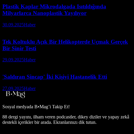
Plastik Kaplar Mikrodalgada Isıtıldığında
Milyarlarca Nanoplastik Yayılıyor
30.09.2025
Haber
Tek Koltuklu Açık Bir Helikopterde Uçmak Gerçek
Bir Sinir Testi
29.09.2025
Haber
'Saldıran Sincap' İki Kişiyi Hastanelik Etti
27.09.2025
Haber
Sosyal medyada
B•Mag’i Takip Et!
88 dergi yayını, ilham veren podcastler, dikey diziler ve yapay zekâ
destekli içerikler bir arada. Ekranlarınızı dik tutun.