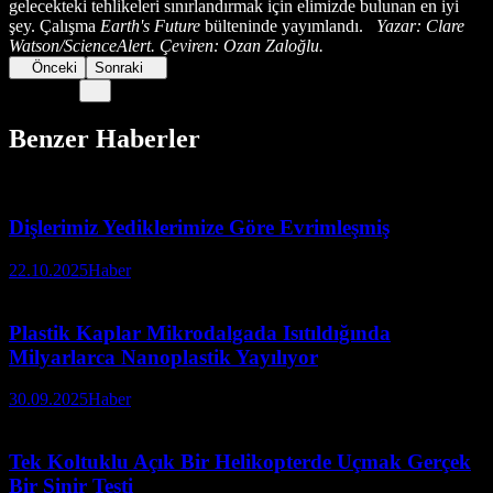
gelecekteki tehlikeleri sınırlandırmak için elimizde bulunan en iyi
şey. Çalışma
Earth's Future
bülteninde yayımlandı.
Yazar: Clare
Watson/ScienceAlert. Çeviren: Ozan Zaloğlu.
Önceki
Sonraki
Benzer Haberler
Dişlerimiz Yediklerimize Göre Evrimleşmiş
22.10.2025
Haber
Plastik Kaplar Mikrodalgada Isıtıldığında
Milyarlarca Nanoplastik Yayılıyor
30.09.2025
Haber
Tek Koltuklu Açık Bir Helikopterde Uçmak Gerçek
Bir Sinir Testi