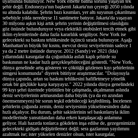
uyarısında bulunuyor. New York elbette batma sorunu yaşayan tek
şehir değil. Endonezya'nın başkenti Jakarta'nın çeyreği 2050 yılında
su altında kalabilir. Şehrin bazı kısımları, yer altı suyunun çıkarılması
sebebiyle yılda neredeyse 11 santimetre batıyor. Jakarta'da yaşayan
30 milyonu aşkın kişi artık şehrin yerinin değiştirilmesi olasılığını
göz önünde bulunduruyor veya elektrikli otobüsleri tercih etmek gibi
iklim eylemlerinde daha fazla kararlılık sergiliyor. New York ise
gelecekteki su baskını tehlikesinde üçüncü sırada bulunuyor. Aşağı
Manhattan'ın büyük bir kısmı, mevcut deniz seviyelerinin sadece 1
ya da 2 metre üstünde duruyor. 2012 (Sandy) ve 2021 (Ida)
yıllarındaki kasırgalar da çoğunlukla asfalt kaplı şehirde su
baskınının ne kadar hızlı gerçekleşebileceğini gösterdi. "New York,
dünya genelinde artış gösteren ve çöktüğü gözlenen kıyı şehirlerinin
simgesi konumunda" diyerek bitiriyor araştırmacılar. "Dolayısıyla
dünya çapında, artan su baskını tehlikesini hafifletmeye yönelik
ortak bir güçlükle karşı karşıyayız." 2022 yılında dünya genelindeki
99 kıyı şehri üzerinde yürütülen bir çalışmada, alçalmanın aslında
deniz seviyelerinin artmasından daha büyük (ya da en azından
önemsenmeyen) bir sorun teşkil edebileceği keşfedilmiş. İncelenen
şehirlerin çoğunda zemin, deniz seviyesinin yükselmesinden daha
hızlı alçalıyor. Bu durum, şehir sakinlerinin sel baskınlarıyla iklim
modellerinde yansıtılandan daha erken karşılaşacağı anlamına
geliyor. Hali hazırda tonlarca gökdelen inşa edilse de, gezegenimizin
gelecekteki gidişatı değiştirilemez değil; sera gazlarının yayılımını
azaltmak ise; ister yükselen denizler olsun, ister kasırgalar,