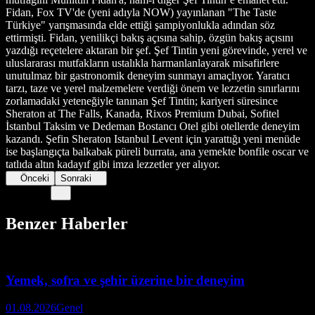
Fidan, Fox TV'de (yeni adıyla NOW) yayınlanan "The Taste
Türkiye" yarışmasında elde ettiği şampiyonlukla adından söz
ettirmişti. Fidan, yenilikçi bakış açısına sahip, özgün bakış açısını
yazdığı reçetelere aktaran bir şef. Şef Tintin yeni görevinde, yerel ve
uluslararası mutfakların ustalıkla harmanlanlayarak misafirlere
unutulmaz bir gastronomik deneyim sunmayı amaçlıyor. Yaratıcı
tarzı, taze ve yerel malzemelere verdiği önem ve lezzetin sınırlarını
zorlamadaki yeteneğiyle tanınan Şef Tintin; kariyeri süresince
Sheraton at The Falls, Kanada, Rixos Premium Dubai, Sofitel
İstanbul Taksim ve Dedeman Bostancı Otel gibi otellerde deneyim
kazandı. Şefin Sheraton Istanbul Levent için yarattığı yeni menüde
ise başlangıçta balkabak püreli burrata, ana yemekte bonfile oscar ve
tatlıda altın kadayıf gibi imza lezzetler yer alıyor.
Önceki
Sonraki
Benzer Haberler
Yemek, sofra ve şehir üzerine bir deneyim
01.08.2026
Genel