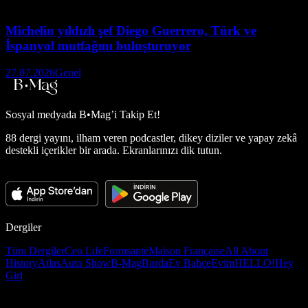
Michelin yıldızlı şef Diego Guerrero, Türk ve
İspanyol mutfağını buluşturuyor
27.07.2026
Genel
Sosyal medyada
B•Mag’i Takip Et!
88 dergi yayını, ilham veren podcastler, dikey diziler ve yapay zekâ
destekli içerikler bir arada. Ekranlarınızı dik tutun.
Dergiler
Tüm Dergiler
Ceo Life
Formsante
Maison Française
All About
History
Atlas
Auto Show
B-Mag
Burda
Ev Bahçe
Evim
HELLO!
Hey
Girl