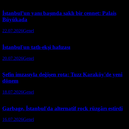
İstanbul’un yanı başında saklı bir cennet: Palais
Büyükada
22.07.2026
Genel
İstanbul'un tatlı-ekşi hafızası
20.07.2026
Genel
Şefin imzasıyla değişen rota: Tuzz Karaköy'de yeni
dönem
18.07.2026
Genel
Garbage, İstanbul'da alternatif rock rüzgârı estirdi
16.07.2026
Genel