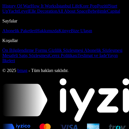
History Of War
How It Works
İstanbul Life
Kore Pop
Pozitif
Start
Up
Yacht
Level
Elle Decoration
All About Space
Bebeğimle
Capital
Sayfalar
Abonelik Paketleri
Hakkımızda
Künye
Bize Ulaşın
Koşullar
Ön Bilgilendirme Formu
Gizlilik Sözleşmesi
Abonelik Sözleşmesi
Mesafeli Satış Sözleşmesi
Çerez Politikası
Teslimat ve İade
Yayın
İlkeleri
© 2025
bmag
- Tüm hakları saklıdır.