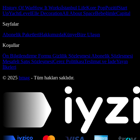
History Of War
How It Works
İstanbul Life
Kore Pop
Pozitif
Start
Up
Yacht
Level
Elle Decoration
All About Space
Bebeğimle
Capital
Sayfalar
Abonelik Paketleri
Hakkımızda
Künye
Bize Ulaşın
Koşullar
Ön Bilgilendirme Formu
Gizlilik Sözleşmesi
Abonelik Sözleşmesi
Mesafeli Satış Sözleşmesi
Çerez Politikası
Teslimat ve İade
Yayın
İlkeleri
© 2025
bmag
- Tüm hakları saklıdır.