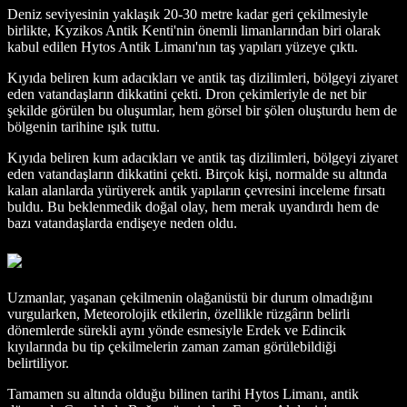
Deniz seviyesinin yaklaşık 20-30 metre kadar geri çekilmesiyle
birlikte, Kyzikos Antik Kenti'nin önemli limanlarından biri olarak
kabul edilen Hytos Antik Limanı'nın taş yapıları yüzeye çıktı.
Kıyıda beliren kum adacıkları ve antik taş dizilimleri, bölgeyi ziyaret
eden vatandaşların dikkatini çekti. Dron çekimleriyle de net bir
şekilde görülen bu oluşumlar, hem görsel bir şölen oluşturdu hem de
bölgenin tarihine ışık tuttu.
Kıyıda beliren kum adacıkları ve antik taş dizilimleri, bölgeyi ziyaret
eden vatandaşların dikkatini çekti. Birçok kişi, normalde su altında
kalan alanlarda yürüyerek antik yapıların çevresini inceleme fırsatı
buldu. Bu beklenmedik doğal olay, hem merak uyandırdı hem de
bazı vatandaşlarda endişeye neden oldu.
Uzmanlar, yaşanan çekilmenin olağanüstü bir durum olmadığını
vurgularken, Meteorolojik etkilerin, özellikle rüzgârın belirli
dönemlerde sürekli aynı yönde esmesiyle Erdek ve Edincik
kıyılarında bu tip çekilmelerin zaman zaman görülebildiği
belirtiliyor.
Tamamen su altında olduğu bilinen tarihi Hytos Limanı, antik