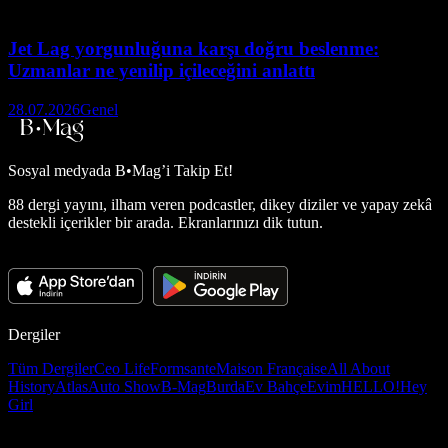
Jet Lag yorgunluğuna karşı doğru beslenme:
Uzmanlar ne yenilip içileceğini anlattı
28.07.2026
Genel
Sosyal medyada
B•Mag’i Takip Et!
88 dergi yayını, ilham veren podcastler, dikey diziler ve yapay zekâ
destekli içerikler bir arada. Ekranlarınızı dik tutun.
Dergiler
Tüm Dergiler
Ceo Life
Formsante
Maison Française
All About
History
Atlas
Auto Show
B-Mag
Burda
Ev Bahçe
Evim
HELLO!
Hey
Girl