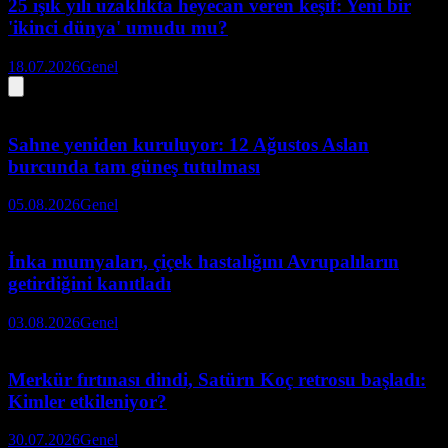
25 ışık yılı uzaklıkta heyecan veren keşif: Yeni bir
'ikinci dünya' umudu mu?
18.07.2026
Genel
Sahne yeniden kuruluyor: 12 Ağustos Aslan
burcunda tam güneş tutulması
05.08.2026
Genel
İnka mumyaları, çiçek hastalığını Avrupalıların
getirdiğini kanıtladı
03.08.2026
Genel
Merkür fırtınası dindi, Satürn Koç retrosu başladı:
Kimler etkileniyor?
30.07.2026
Genel