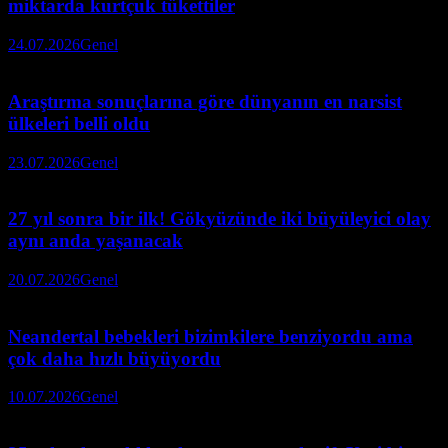
miktarda kurtçuk tükettiler
24.07.2026
Genel
Araştırma sonuçlarına göre dünyanın en narsist
ülkeleri belli oldu
23.07.2026
Genel
27 yıl sonra bir ilk! Gökyüzünde iki büyüleyici olay
aynı anda yaşanacak
20.07.2026
Genel
Neandertal bebekleri bizimkilere benziyordu ama
çok daha hızlı büyüyordu
10.07.2026
Genel