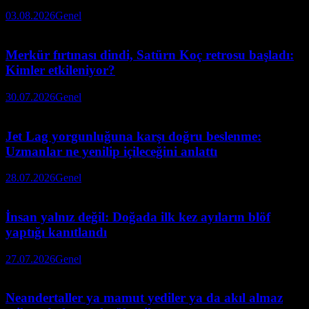
03.08.2026
Genel
Merkür fırtınası dindi, Satürn Koç retrosu başladı:
Kimler etkileniyor?
30.07.2026
Genel
Jet Lag yorgunluğuna karşı doğru beslenme:
Uzmanlar ne yenilip içileceğini anlattı
28.07.2026
Genel
İnsan yalnız değil: Doğada ilk kez ayıların blöf
yaptığı kanıtlandı
27.07.2026
Genel
Neandertaller ya mamut yediler ya da akıl almaz