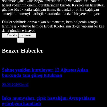
dönemde Çanakkale Boğazı üzerinden Ege ve Akdeniz'e uzanan
ticaret yollarının önemli duraklarından biriydi. Kyzikos'un ticaretteki
gücüne büyük katkı sağlayan liman, üç denizi birbirine bağlayan
stratejik konumuyla tarihçiler tarafından da özel bir yere konuyor.
Düzler sahilinde ortaya çıkan bu manzara, hem bölgenin zengin
tarihine ışık tutuyor hem de Erdek Körfezi'nin doğal yapısını bir kez
daha gündeme taşıyor.
Önceki
Sonraki
Benzer Haberler
Sahne yeniden kuruluyor: 12 Ağustos Aslan
burcunda tam güneş tutulması
05.08.2026
Genel
İnka mumyaları, çiçek hastalığını Avrupalıların
getirdiğini kanıtladı