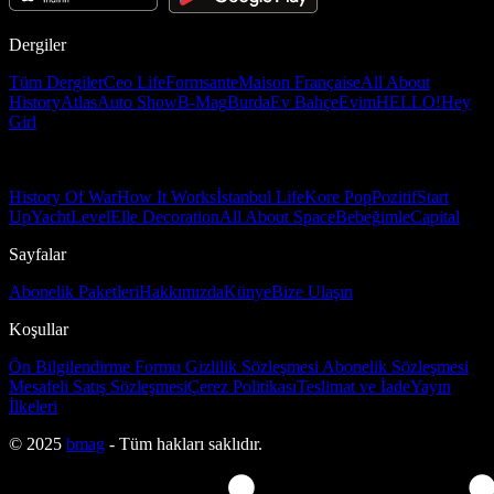
Dergiler
Tüm Dergiler
Ceo Life
Formsante
Maison Française
All About
History
Atlas
Auto Show
B-Mag
Burda
Ev Bahçe
Evim
HELLO!
Hey
Girl
History Of War
How It Works
İstanbul Life
Kore Pop
Pozitif
Start
Up
Yacht
Level
Elle Decoration
All About Space
Bebeğimle
Capital
Sayfalar
Abonelik Paketleri
Hakkımızda
Künye
Bize Ulaşın
Koşullar
Ön Bilgilendirme Formu
Gizlilik Sözleşmesi
Abonelik Sözleşmesi
Mesafeli Satış Sözleşmesi
Çerez Politikası
Teslimat ve İade
Yayın
İlkeleri
© 2025
bmag
- Tüm hakları saklıdır.