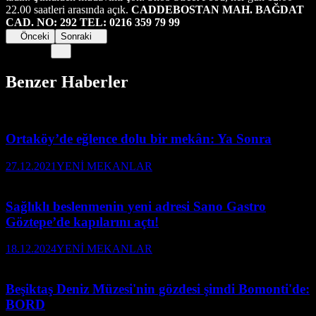
22.00 saatleri arasında açık.
CADDEBOSTAN MAH. BAĞDAT
CAD. NO: 292
TEL: 0216 359 79 99
Önceki
Sonraki
Benzer Haberler
Ortaköy’de eğlence dolu bir mekân: Ya Sonra
27.12.2021
YENİ MEKANLAR
Sağlıklı beslenmenin yeni adresi Sano Gastro
Göztepe’de kapılarını açtı!
18.12.2024
YENİ MEKANLAR
Beşiktaş Deniz Müzesi'nin gözdesi şimdi Bomonti'de:
BORD