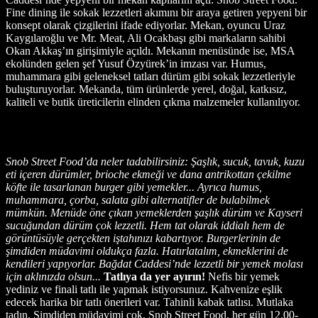
Fine dining ile sokak lezzetleri akımını bir araya getiren yepyeni bir
konsept olarak çizgilerini ifade ediyorlar. Mekan, oyuncu Uraz
Kaygılaroğlu ve Mr. Meat, Ali Ocakbaşı gibi markaların sahibi
Okan Akkaş’ın girişimiyle açıldı. Mekanın menüsünde ise, MSA
ekolünden gelen şef Yusuf Özyürek’in imzası var. Humus,
muhammara gibi geleneksel tatları dürüm gibi sokak lezzetleriyle
buluşturuyorlar. Mekanda, tüm ürünlerde yerel, doğal, katkısız,
kaliteli ve butik üreticilerin elinden çıkma malzemeler kullanılıyor.
Snob Street Food’da neler tadabilirsiniz: Şaşlık, sucuk, tavuk, kuzu
eti içeren dürümler, brioche ekmeği ve dana antrikottan çekilme
köfte ile tasarlanan burger gibi yemekler... Ayrıca humus,
muhammara, çorba, salata gibi alternatifler de bulabilmek
mümkün. Menüde öne çıkan yemeklerden şaşlık dürüm ve Kayseri
sucuğundan dürüm çok lezzetli. Hem tat olarak iddialı hem de
görüntüsüyle gerçekten iştahınızı kabartıyor. Burgerlerinin de
şimdiden müdavimi oldukça fazla. Hatırlatalım, ekmeklerini de
kendileri yapıyorlar. Bağdat Caddesi’nde lezzetli bir yemek molası
için aklınızda olsun...
Tatlıya da yer ayırın!
Nefis bir yemek
yediniz ve finali tatlı ile yapmak istiyorsunuz. Kahvenize eşlik
edecek harika bir tatlı önerileri var. Tahinli kabak tatlısı. Mutlaka
tadın. Şimdiden müdavimi çok. Snob Street Food, her gün 12.00-