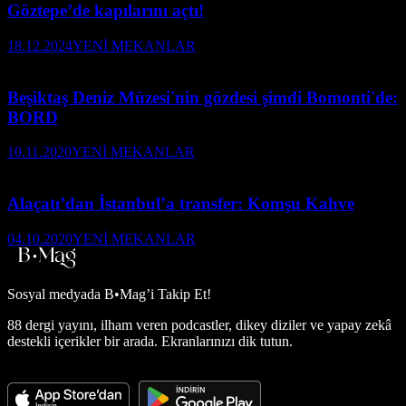
Göztepe’de kapılarını açtı!
18.12.2024
YENİ MEKANLAR
Beşiktaş Deniz Müzesi'nin gözdesi şimdi Bomonti'de:
BORD
10.11.2020
YENİ MEKANLAR
Alaçatı’dan İstanbul’a transfer: Komşu Kahve
04.10.2020
YENİ MEKANLAR
Sosyal medyada
B•Mag’i Takip Et!
88 dergi yayını, ilham veren podcastler, dikey diziler ve yapay zekâ
destekli içerikler bir arada. Ekranlarınızı dik tutun.