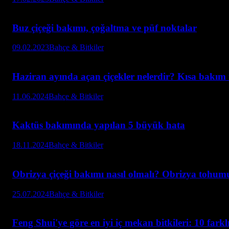
Buz çiçeği bakımı, çoğaltma ve püf noktalar
09.02.2023
Bahçe & Bitkiler
Haziran ayında açan çiçekler nelerdir? Kısa bakım 
11.06.2024
Bahçe & Bitkiler
Kaktüs bakımında yapılan 5 büyük hata
18.11.2024
Bahçe & Bitkiler
Obrizya çiçeği bakımı nasıl olmalı? Obrizya tohumu 
25.07.2024
Bahçe & Bitkiler
Feng Shui'ye göre en iyi iç mekan bitkileri: 10 farkl