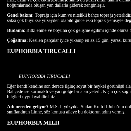
boğumlarında oluşan yan dallarla giderek zenginleşir.
Genel bakım:
Toprağı için kum ve nitelikli bahçe toprağı yeterlidir.
saksı çok büyükse yüzeyden olabildiğince eski toprak yenisiyle değişt
Budama
: Bitki enine ve boyuna çok gelişme eğilimi içinde olursa b
Çoğaltma:
Kesilen parçalar iyice yıkanıp en az 15 gün, yarası kuru
EUPHORBIA TIRUCALLI
EUPHORBIA TIRUCALLI
Eğer kendi kendine son derece ilginç soyut bir heykel görünüşü alac
Bahçede ise korunaklı ve yarı gölge bir alan yeterli. Kışın çok soğu
bilgileri uygulayabilirsiniz.
Adı nereden geliyor?
M.S. I. yüzyılda Sudan Kralı II Juba’nın dokt
sınıflandıran Linne, söz konusu aileye bu doktorun adını vermiş.
EUPHORBIA MILII