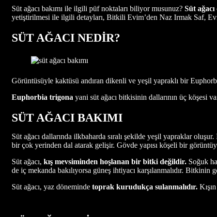
Süt ağacı bakımı ile ilgili püf noktaları biliyor musunuz?
Süt ağacı
yetiştirilmesi ile ilgili detayları, Bitkili Evim’den Naz Irmak Saf, 
SÜT AĞACI NEDİR?
Görüntüsüyle kaktüsü andıran dikenli ve yeşil yapraklı bir Euphorbi
Euphorbia trigona
yani süt ağacı bitkisinin dallarının üç köşesi va
SÜT AĞACI BAKIMI
Süt ağacı dallarında ilkbaharda sıralı şekilde yeşil yapraklar oluşu
bir çok yerinden dal atarak gelişir. Gövde yapısı köşeli bir görüntüye
Süt ağacı,
kış mevsiminden hoşlanan bir bitki değildir.
Soğuk hava
de iç mekanda bakılıyorsa güneş ihtiyacı karşılanmalıdır. Bitkinin ge
Süt ağacı, yaz döneminde
toprak kurudukça sulanmalıdır.
Kışın 