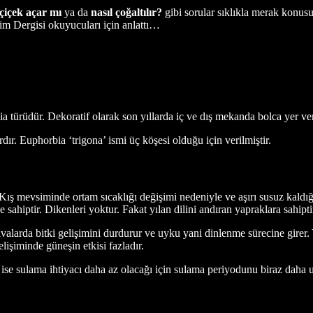
 çiçek açar mı
ya da
nasıl çoğaltılır?
gibi sorular sıklıkla merak konusu
Evim Dergisi okuyucuları için anlattı…
a türüdür. Dekoratif olarak son yıllarda iç ve dış mekanda bolca yer ver
rdır. Euphorbia ‘trigona’ ismi üç köşesi olduğu için verilmiştir.
r. Kış mevsiminde ortam sıcaklığı değişimi nedeniyle ve aşırı susuz kald
 sahiptir. Dikenleri yoktur. Fakat yılan dilini andıran yapraklara sahipti
larda bitki gelişimini durdurur ve uyku yani dinlenme sürecine girer. Y
lişiminde güneşin etkisi fazladır.
ise sulama ihtiyacı daha az olacağı için sulama periyodunu biraz daha uz