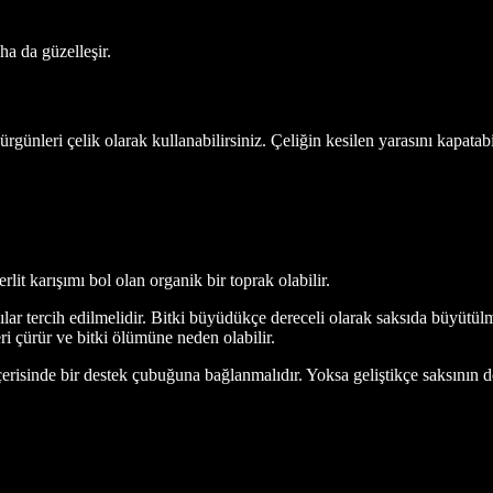
a da güzelleşir.
ünleri çelik olarak kullanabilirsiniz. Çeliğin kesilen yarasını kapatabil
rlit karışımı bol olan organik bir toprak olabilir.
ar tercih edilmelidir. Bitki büyüdükçe dereceli olarak saksıda büyütülme
ri çürür ve bitki ölümüne neden olabilir.
içerisinde bir destek çubuğuna bağlanmalıdır. Yoksa geliştikçe saksının d