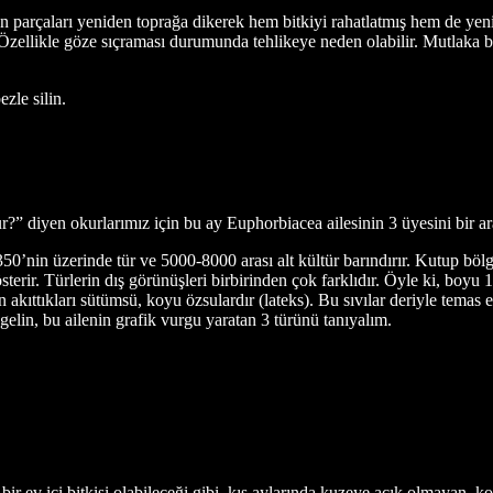
n parçaları yeniden toprağa dikerek hem bitkiyi rahatlatmış hem de yeni
Özellikle göze sıçraması durumunda tehlikeye neden olabilir. Mutlaka b
zle silin.
lur?” diyen okurlarımız için bu ay Euphorbiacea ailesinin 3 üyesini bir 
50’nin üzerinde tür ve 5000-8000 arası alt kültür barındırır. Kutup bölg
gösterir. Türlerin dış görünüşleri birbirinden çok farklıdır. Öyle ki, bo
n akıttıkları sütümsü, koyu özsulardır (lateks). Bu sıvılar deriyle temas e
 gelin, bu ailenin grafik vurgu yaratan 3 türünü tanıyalım.
bir ev içi bitkisi olabileceği gibi, kış aylarında kuzeye açık olmayan, k