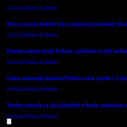
12.12.2022
Bahçe & Bitkiler
Mayıs ayında bitkiler için yapılması gerekenler! Hang
21.05.2024
Bahçe & Bitkiler
Hanım çantası çiçeği bakımı, çoğaltma ve püf nokta
22.02.2025
Bahçe & Bitkiler
Salon sarmaşığı bakımı (Pothos) nasıl yapılır? Çoğ
08.04.2025
Bahçe & Bitkiler
Yerden ısıtmalı ya da kaloriferli evlerde, ısıtmadan
03.04.2025
Bahçe & Bitkiler