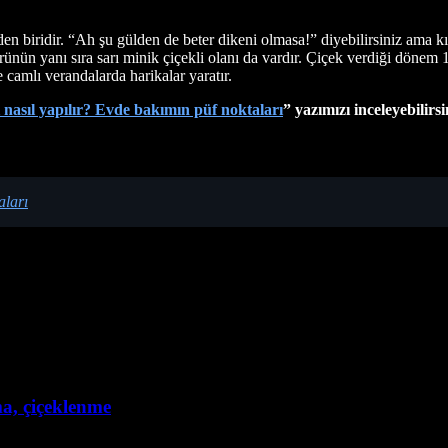
den biridir. “Ah şu gülden de beter dikeni olmasa!” diyebilirsiniz ama k
ünün yanı sıra sarı minik çiçekli olanı da vardır. Çiçek verdiği dönem 15 
e camlı verandalarda harikalar yaratır.
 nasıl yapılır? Evde bakımın püf noktaları
” yazımızı inceleyebilirsi
aları
ma, çiçeklenme