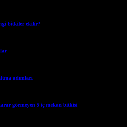
i bitkiler ekilir?
lar
altma adımları
 zarar görmeyen 5 iç mekan bitkisi