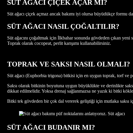
SÜT AĞACI ÇİÇEK AÇAR MI?
Süt ağacı çiçek açmaz ancak bakımı iyi olursa büyüdükçe formu dah
SÜT AĞACI NASIL ÇOĞALTILIR?
Süt ağacını çoğaltmak için İlkbahar sonunda gövdeden çıkan yeni sürg
Toprak olarak cocopeat, perlit karışımı kullanabilirsiniz.
TOPRAK VE SAKSI NASIL OLMALI?
Süt ağacı (Euphorbia trigona) bitkisi için en uygun toprak, torf ve pe
Saksı olarak bitkinin boyutuna uygun büyüklükte ve derinlikte saksıl
dikkat edilmelidir. Yoksa drenaj sağlanmazsa ne yazık ki bitki kökle
Bitki tek gövdeden bir çok dal vererek geliştiği için mutlaka saksı 
SÜT AĞACI BUDANIR MI?