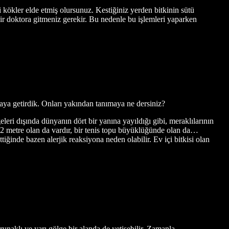
 kökler elde etmiş olursunuz. Kestiğiniz yerden bitkinin sütü
ir doktora gitmeniz gerekir. Bu nedenle bu işlemleri yaparken
araya getirdik. Onları yakından tanımaya ne dersiniz?
eleri dışında dünyanın dört bir yanına yayıldığı gibi, meraklılarının
yu 12 metre olan da vardır, bir tenis topu büyüklüğünde olan da…
ttiğinde bazen alerjik reaksiyona neden olabilir. Ev içi bitkisi olan
orunaklı ve yarı gölge bir alanda de yetişebilir. Zamanla