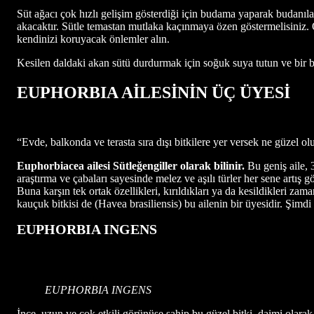
Süt ağacı çok hızlı gelişim gösterdiği için budama yaparak budanıla
akacaktır. Sütle temastan mutlaka kaçınmaya özen göstermelisiniz. 
kendinizi koruyacak önlemler alın.
Kesilen daldaki akan sütü durdurmak için soğuk suya tutun ve bir be
EUPHORBIA AİLESİNİN ÜÇ ÜYESİ
“Evde, balkonda ve terasta sıra dışı bitkilere yer versek ne güzel o
Euphorbiacea ailesi Sütleğengiller olarak bilinir.
Bu geniş aile, 3
araştırma ve çabaları sayesinde melez ve aşılı türler her sene artış 
Buna karşın tek ortak özellikleri, kırıldıkları ya da kesildikleri zama
kauçuk bitkisi de (Havea brasiliensis) bu ailenin bir üyesidir. Şimdi
EUPHORBIA INGENS
EUPHORBIA INGENS
İnce, uzun ve çok etkili görünüşe sahip bu güzel bitki, daimi olarak 