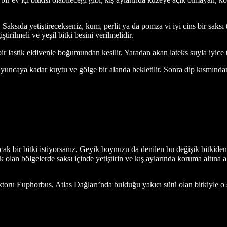
 Saksıda yetiştirecekseniz, kum, perlit ya da pomza vi iyi cins bir saksı 
irilmeli ve yeşil bitki besini verilmelidir.
ir lastik eldivenle boğumundan kesilir. Yaradan akan lateks suyla iyice 
yuncaya kadar kuytu ve gölge bir alanda bekletilir. Sonra dip kısmından 
ak bir bitki istiyorsanız, Geyik boynuzu da denilen bu değişik bitkiden
k olan bölgelerde saksı içinde yetiştirin ve kış aylarında koruma altına
oru Euphorbus, Atlas Dağları’nda bulduğu yakıcı sütü olan bitkiyle o sır