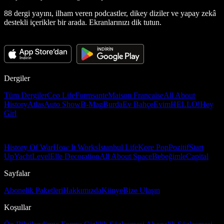
88 dergi yayını, ilham veren podcastler, dikey diziler ve yapay zekâ
destekli içerikler bir arada. Ekranlarınızı dik tutun.
Dergiler
Tüm Dergiler
Ceo Life
Formsante
Maison Française
All About
History
Atlas
Auto Show
B-Mag
Burda
Ev Bahçe
Evim
HELLO!
Hey
Girl
History Of War
How It Works
İstanbul Life
Kore Pop
Pozitif
Start
Up
Yacht
Level
Elle Decoration
All About Space
Bebeğimle
Capital
Sayfalar
Abonelik Paketleri
Hakkımızda
Künye
Bize Ulaşın
Koşullar