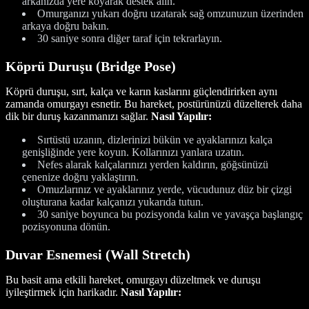
arkanızda yere koyarak destek alın.
Omurganızı yukarı doğru uzatarak sağ omzunuzun üzerinden
arkaya doğru bakın.
30 saniye sonra diğer taraf için tekrarlayın.
Köprü Duruşu (Bridge Pose)
Köprü duruşu, sırt, kalça ve karın kaslarını güçlendirirken aynı
zamanda omurgayı esnetir. Bu hareket, postürünüzü düzelterek daha
dik bir duruş kazanmanızı sağlar.
Nasıl Yapılır:
Sırtüstü uzanın, dizlerinizi bükün ve ayaklarınızı kalça
genişliğinde yere koyun. Kollarınızı yanlara uzatın.
Nefes alarak kalçalarınızı yerden kaldırın, göğsünüzü
çenenize doğru yaklaştırın.
Omuzlarınız ve ayaklarınız yerde, vücudunuz düz bir çizgi
oluşturana kadar kalçanızı yukarıda tutun.
30 saniye boyunca bu pozisyonda kalın ve yavaşça başlangıç
pozisyonuna dönün.
Duvar Esnemesi (Wall Stretch)
Bu basit ama etkili hareket, omurgayı düzeltmek ve duruşu
iyileştirmek için harikadır.
Nasıl Yapılır: