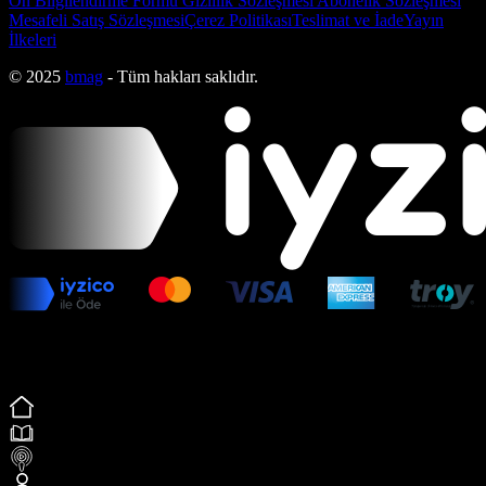
Ön Bilgilendirme Formu
Gizlilik Sözleşmesi
Abonelik Sözleşmesi
Mesafeli Satış Sözleşmesi
Çerez Politikası
Teslimat ve İade
Yayın
İlkeleri
© 2025
bmag
- Tüm hakları saklıdır.