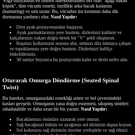
Yoga dünyasının en bilinen hareketlerinden biri olan "aşağı bakan
köpek", tüm vücudu esnetir, özellikle arka bacak kaslarını
(hamstring) ve sırtı uzatır. Bu, vücudun üst kısmının daha dik
durmasına yardımcı olur.
Nasıl Yapılır:
Dört ayak pozisyonundan başlayın.
Ayak parmaklarınızı yere bastırın, dizlerinizi kaldırın ve
kalçalarınızı yukarı doğru iterek bir "V" şekli oluşturun.
Başınızı kollarınızın arasına alın, sırtınızı düz tutmaya çalışın
ve topuklarınızı yere doğru bastırın. Dizlerinizi hafifçe
bükebilirsiniz.
30 saniye boyunca bu pozisyonda kalın ve derin nefes alın.
Oturarak Omurga Döndürme (Seated Spinal
Twist)
Bu hareket, omurganızdaki esnekliği artırır ve bel çevresindeki
kasları gevşetir. Omurganın yana doğru esnemesi, sıkışmış sinirleri
rahatlatabilir ve daha uzun bir his yaratır.
Nasıl Yapılır:
Bacaklarınızı önünüze uzatarak yere oturun.
Sağ bacağınızı bükün ve ayağınızı sol dizinizin dışına koyun.
Sol kolunuzu sağ dizinizin üzerine yerleştirin ve sağ elinizi