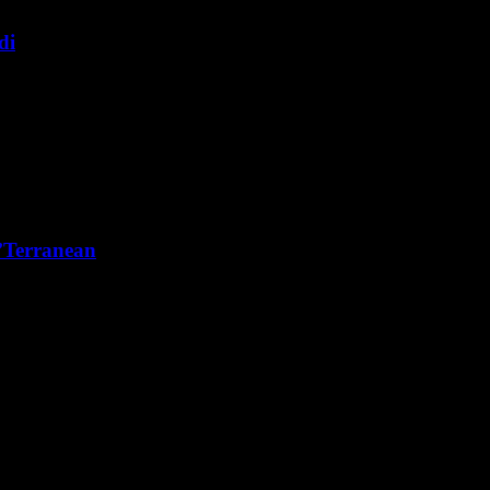
di
e’Terranean