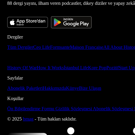
88 dergi yayını, ilham veren podcastler, dikey diziler ve yapay zekâ d
Dergiler
Tüm Dergiler
Ceo Life
Formsante
Maison Française
All About Histo
History Of War
How It Works
İstanbul Life
Kore Pop
Pozitif
Start Up
Sayfalar
Abonelik Paketleri
Hakkımızda
Künye
Bize Ulaşın
Koşullar
Ön Bilgilendirme Formu
Gizlilik Sözleşmesi
Abonelik Sözleşmesi
© 2025
bmag
- Tüm hakları saklıdır.