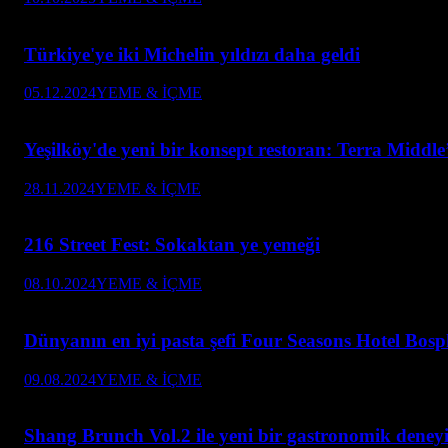
Türkiye'ye iki Michelin yıldızı daha geldi
05.12.2024
YEME & İÇME
Yeşilköy'de yeni bir konsept restoran: Terra Middl
28.11.2024
YEME & İÇME
216 Street Fest: Sokaktan ye yemeği
08.10.2024
YEME & İÇME
Dünyanın en iyi pasta şefi Four Seasons Hotel Bosp
09.08.2024
YEME & İÇME
Shang Brunch Vol.2 ile yeni bir gastronomik dene