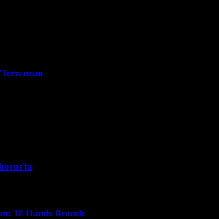
e’Terranean
horus'ta
yim: 18 Hands Brunch