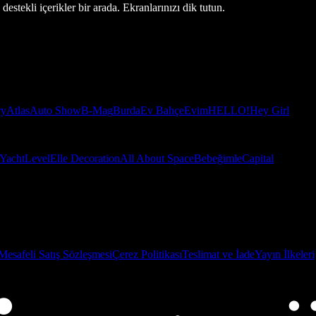
estekli içerikler bir arada. Ekranlarınızı dik tutun.
ry
Atlas
Auto Show
B-Mag
Burda
Ev Bahçe
Evim
HELLO!
Hey Girl
Yacht
Level
Elle Decoration
All About Space
Bebeğimle
Capital
Mesafeli Satış Sözleşmesi
Çerez Politikası
Teslimat ve İade
Yayın İlkeleri