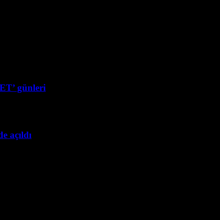
T’ günleri
e açıldı