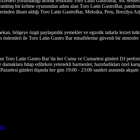
zetleri yorumladığı ikonik restoranı Toro Latin GastroBar, Six Senses 
ratılmış bir kelime oyunundan adını alan Toro Latin GastroBar, pandemi
nden ilham aldığı Toro Latin GastroBar, Meksika, Peru, Brezilya Arjanti
n, bölgeye özgü paylaşımlık yemekler ve egzotik tatlarla lezzet tutku
 önlemleri ile Toro Latin Gastro Bar misafirlerine güvenli bir atmosfer
rlayan Toro Latin Gastro Bar’da her Cuma ve Cumartesi günleri DJ perfor
maklara hitap edilirken yetenekli barmenler, hazırladıkları özel karış
azartesi günleri dışında her gün 19:00 - 23:00 saatleri arasında akşam 
di