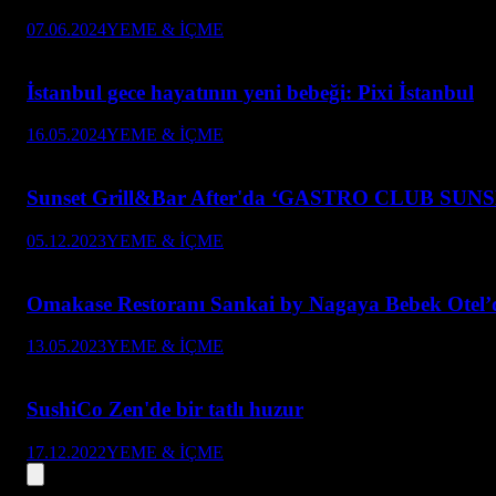
07.06.2024
YEME & İÇME
İstanbul gece hayatının yeni bebeği: Pixi İstanbul
16.05.2024
YEME & İÇME
Sunset Grill&Bar After'da ‘GASTRO CLUB SUNSE
05.12.2023
YEME & İÇME
Omakase Restoranı Sankai by Nagaya Bebek Otel’d
13.05.2023
YEME & İÇME
SushiCo Zen'de bir tatlı huzur
17.12.2022
YEME & İÇME