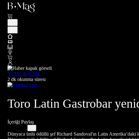
YEME & İÇME
2 dk okunma süresi
Toro Latin Gastrobar yeni
İçeriği Paylaş
Dünyaca ünlü ödüllü şef Richard Sandoval'ın Latin Amerika’daki le