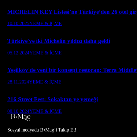
MICHELIN KEY Listesi’ne Türkiye’den 26 otel gir
10.10.2025
YEME & İÇME
Türkiye'ye iki Michelin yıldızı daha geldi
05.12.2024
YEME & İÇME
Yeşilköy'de yeni bir konsept restoran: Terra Middl
28.11.2024
YEME & İÇME
216 Street Fest: Sokaktan ye yemeği
08.10.2024
YEME & İÇME
Sosyal medyada
B•Mag’i Takip Et!