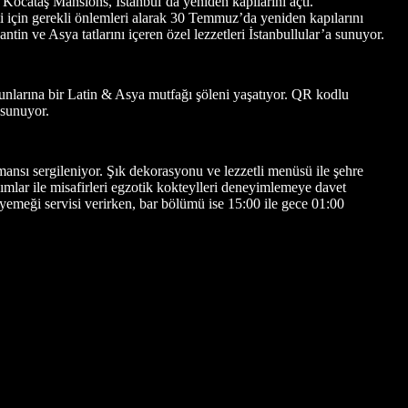
Kocataş Mansions, İstanbul’da yeniden kapılarını açtı.
 için gerekli önlemleri alarak 30 Temmuz’da yeniden kapılarını
n ve Asya tatlarını içeren özel lezzetleri İstanbullular’a sunuyor.
nlarına bir Latin & Asya mutfağı şöleni yaşatıyor. QR kodlu
 sunuyor.
mansı sergileniyor. Şık dekorasyonu ve lezzetli menüsü ile şehre
ımlar ile misafirleri egzotik kokteylleri deneyimlemeye davet
yemeği servisi verirken, bar bölümü ise 15:00 ile gece 01:00