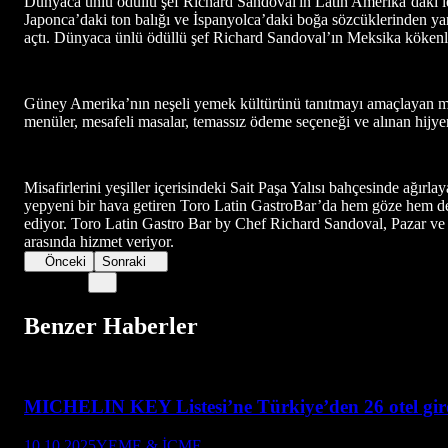
Dünyaca ünlü ödüllü şef Richard Sandoval'ın Latin Amerika’daki lez
Japonca’daki ton balığı ve İspanyolca’daki boğa sözcüklerinden ya
açtı. Dünyaca ünlü ödüllü şef Richard Sandoval’ın Meksika kökenleri
Güney Amerika’nın neşeli yemek kültürünü tanıtmayı amaçlayan meka
menüler, mesafeli masalar, temassız ödeme seçeneği ve alınan hijyen
Misafirlerini yeşiller içerisindeki Sait Paşa Yalısı bahçesinde ağı
yepyeni bir hava getiren Toro Latin GastroBar’da hem göze hem de da
ediyor. Toro Latin Gastro Bar by Chef Richard Sandoval, Pazar ve P
arasında hizmet veriyor.
Önceki
Sonraki
Benzer Haberler
MICHELIN KEY Listesi’ne Türkiye’den 26 otel gir
10.10.2025
YEME & İÇME