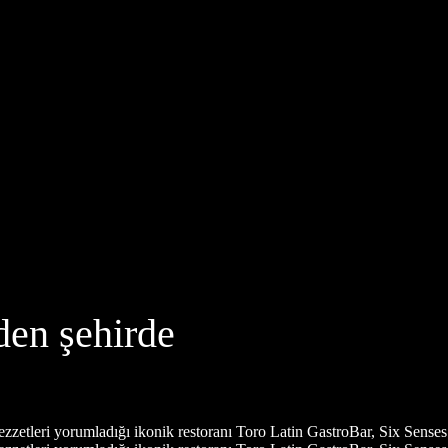
den şehirde
zzetleri yorumladığı ikonik restoranı Toro Latin GastroBar, Six Senses