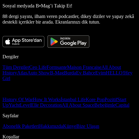
Sosyal medyada
B•Mag’i Takip Et!
88 dergi yayını, ilham veren podcastler, dikey diziler ve yapay zekâ
destekli içerikler bir arada. Ekranlarınızı dik tutun.
Dergiler
Tüm Dergiler
Ceo Life
Formsante
Maison Française
All About
History
Atlas
Auto Show
B-Mag
Burda
Ev Bahçe
Evim
HELLO!
Hey
Girl
History Of War
How It Works
İstanbul Life
Kore Pop
Pozitif
Start
Up
Yacht
Level
Elle Decoration
All About Space
Bebeğimle
Capital
Sayfalar
Abonelik Paketleri
Hakkımızda
Künye
Bize Ulaşın
Koşullar