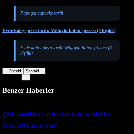
Papatya cupcake tarifi
Evde kolay pizza tarifi: Milföylü bahar pizzası (4 kişilik)
Evde kolay pizza tarifi: Milföylü bahar pizzası (4
kişilik)
Önceki
Sonraki
Benzer Haberler
Çilek püreli kat kat bardak tatlısı (4 kişilik)
03.08.2025
Mutfak & Yemek