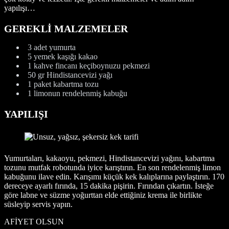
yapılışı…
GEREKLİ MALZEMELER
3 adet yumurta
5 yemek kaşığı kakao
1 kahve fincanı keçiboynuzu pekmezi
50 gr Hindistancevizi yağı
1 paket kabartma tozu
1 limonun rendelenmiş kabuğu
YAPILIŞI
Yumurtaları, kakaoyu, pekmezi, Hindistancevizi yağını, kabartma
tozunu mutfak robotunda iyice karıştırın. En son rendelenmiş limon
kabuğunu ilave edin. Karışımı küçük kek kalıplarına paylaştırın. 170
dereceye ayarlı fırında, 15 dakika pişirin. Fırından çıkartın. İsteğe
göre labne ve süzme yoğurttan elde ettiğiniz krema ile birlikte
süsleyip servis yapın.
AFİYET OLSUN