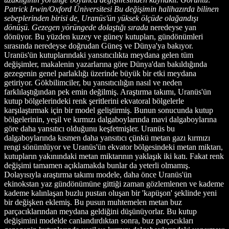
Patrick Irwin/Oxford Üniversitesi Bu değişimin halihazırda bilinen
sebeplerinden birisi de, Uranüs'ün yüksek ölçüde olağandışı
dönüşü. Gezegen yörüngede dolaştığı sırada
neredeyse yan
dönüyor. Bu yüzden kuzey ve güney kutupları, gündönümleri
sırasında neredeyse doğrudan Güneş ve Dünya'ya bakıyor.
Uranüs'ün kutuplarındaki yansıtıcılıkta meydana gelen tüm
değişimler, makalenin yazarlarına göre Dünya'dan bakıldığında
gezegenin genel parlaklığı üzerinde büyük bir etki meydana
getiriyor. Gökbilimciler, bu yansıtıcılığın nasıl ve neden
farklılaştığından pek emin değilmiş. Araştırma takımı, Uranüs'ün
kutup bölgelerindeki renk şeritlerini ekvatoral bölgelerle
karşılaştırmak için bir model geliştirmiş. Bunun sonucunda kutup
bölgelerinin, yeşil ve kırmızı dalgaboylarında mavi dalgaboylarına
göre daha yansıtıcı olduğunu keşfetmişler. Uranüs bu
dalgaboylarında kısmen daha yansıtıcı çünkü metan gazı kırmızı
rengi sönümlüyor ve Uranüs'ün ekvator bölgesindeki metan miktarı,
kutupların yakınındaki metan miktarının yaklaşık iki katı. Fakat renk
değişimi tamamen açıklamakda bunlar da yeterli olmamış.
Dolayısıyla araştırma takımı modele, daha önce Uranüs'ün
ekinokstan yaz gündönümüne gittiği zaman gözlemlenen ve kademe
kademe kalınlaşan buzlu pustan oluşan bir 'kapüşon' şeklinde yeni
bir değişken eklemiş. Bu pusun muhtemelen metan buz
parçacıklarından meydana geldiğini düşünüyorlar. Bu kutup
değişimini modelde canlandırdıktan sonra, buz parçacıkları