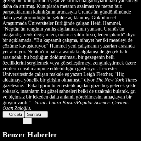
gezegenin kutuplarında yeşil ve kırmızı dalgaboylarındaki yansımayı
daha da artırmış. Kutuplarda metanın azalması ve metan buz
parçacıklarının kalınlığının artmasıyla Uranüs'ün gündönümünde
daha yeşil göründüğü bu şekilde açıklanmış. Gökbilimsel
Araştırmada Üniversiteler Birliğinde çalışan Heidi Hammel,
"Neptün'ün renginin yanlış algılanmasının yanısıra Uranüs'ün
olağandışı renk değişimleri, onlarca yıldır bizi çileden çıkardı" diyor
bir açıklamada. "Bu kapsamlı çalışma, nihayet her iki meseleyi de
çözüme kavuşturuyor." Hammel yeni çalışmanın yazarları arasında
yer almıyor. Neptün'ün halk arasındaki algılanışı ile gerçek hali
arasındaki bu boşluğun doldurulması, bir gezegenin belli
özelliklerini sergilemek veya görselleştirmeyi zenginleştirmek üzere
verilerin nasıl manipüle edilebildiğini gösteriyor. Leicester
Üniversitesinde çalışan makale eş yazarı Leigh Fletcher, "Hiç
aldatmaya yönelik bir girişim olmamıştı" diyor
The New York Times
gazetesine. "Fakat görüntüleri estetik açıdan göze hoş gelecek şekle
sokarak, insanların bu güzel sahneleri belki de uzaktaki bulanık, gri
ve biçimsiz bir lekeden daha anlamlı görebilmesini amaçlayan bir
girişim vardı."
Yazar: Laura Baisas/Popular Science. Çeviren:
Ozan Zaloğlu.
Önceki
Sonraki
Benzer Haberler