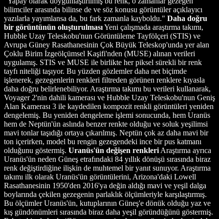
"Yapay olarak doygunlaştırılmış bu renk, o zamanlar gezegen
bilimciler arasında bilinse de ve söz konusu görüntüler açıklayıcı
yazılarla yayımlansa da, bu fark zamanla kayboldu."
Daha doğru
bir görüntünün oluşturulması
Yeni çalışmada araştırma takımı,
Hubble Uzay Teleskobu'nun Görüntüleme Tayfölçeri (STIS) ve
Avrupa Güney Rasathanesinin Çok Büyük Teleskop'unda yer alan
Çoklu Birim İzgeölçümsel Kaşifi'nden (MUSE) alınan verileri
uygulamış. STIS ve MUSE ile birlikte her piksel sürekli bir renk
tayfı niteliği taşıyor. Bu yüzden gözlemler daha net biçimde
işlenerek, gezegenlerin renkleri filtreden görünen renklere kıyasla
daha doğru belirlenebiliyor. Araştırma takımı bu verileri kullanarak,
Voyager 2'nin dahili kamerası ve Hubble Uzay Teleskobu'nun Geniş
Alan Kamerası 3 ile kaydedilen kompozit renkli görüntüleri yeniden
dengelemiş. Bu yeniden dengeleme işlemi sonucunda, hem Uranüs
hem de Neptün'ün aslında benzer renkte olduğu ve soluk yeşilimsi
mavi tonlar taşıdığı ortaya çıkarılmış. Neptün çok az daha mavi bir
ton içerirken, model bu rengin gezegendeki ince bir pus katmanı
olduğunu göstermiş.
Uranüs'ün değişen renkleri
Araştırma ayrıca
Uranüs'ün neden Güneş etrafındaki 84 yıllık dönüşü sırasında biraz
renk değiştirdiğine ilişkin de muhtemel bir yanıt sunuyor. Araştırma
takımı ilk olarak Uranüs'ün görüntülerini, Arizona'daki Lowell
Rasathanesinin 1950'den 2016'ya değin aldığı mavi ve yeşil dalga
boylarında çekilen gezegenin parlaklık ölçümleriyle karşılaştırmış.
Bu ölçümler Uranüs'ün, kutuplarının Güneş'e dönük olduğu yaz ve
kış gündönümleri sırasında biraz daha yeşil göründüğünü göstermiş.