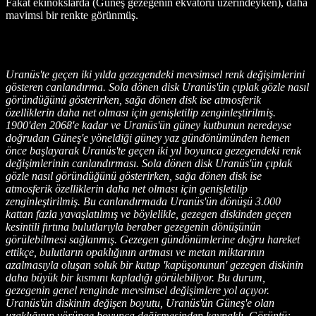
Fakat ekinokslarda (Güneş gezegenin ekvatoru üzerindeyken), daha
mavimsi bir renkte görünmüş.
Uranüs'te geçen iki yılda gezegendeki mevsimsel renk değişimlerini
gösteren canlandırma. Sola dönen disk Uranüs'ün çıplak gözle nasıl
göründüğünü gösterirken, sağa dönen disk ise atmosferik
özelliklerin daha net olması için genişletilip zenginleştirilmiş.
1900'den 2068'e kadar ve Uranüs'ün güney kutbunun neredeyse
doğrudan Güneş'e yöneldiği güney yaz gündönümünden hemen
önce başlayarak Uranüs'te geçen iki yıl boyunca gezegendeki renk
değişimlerinin canlandırması. Sola dönen disk Uranüs'ün çıplak
gözle nasıl göründüğünü gösterirken, sağa dönen disk ise
atmosferik özelliklerin daha net olması için genişletilip
zenginleştirilmiş. Bu canlandırmada Uranüs'ün dönüşü 3.000
kattan fazla yavaşlatılmış ve böylelikle, gezegen diskinden geçen
kesintili fırtına bulutlarıyla beraber gezegenin dönüşünün
görülebilmesi sağlanmış. Gezegen gündönümlerine doğru hareket
ettikçe, bulutların opaklığının artması ve metan miktarının
azalmasıyla oluşan soluk bir kutup 'kapüşonunun' gezegen diskinin
daha büyük bir kısmını kapladığı görülebiliyor. Bu durum,
gezegenin genel renginde mevsimsel değişimlere yol açıyor.
Uranüs'ün diskinin değişen boyutu, Uranüs'ün Güneş'e olan
uzaklığının yörünge boyunca değişmesinden kaynaklı. Görüntü: