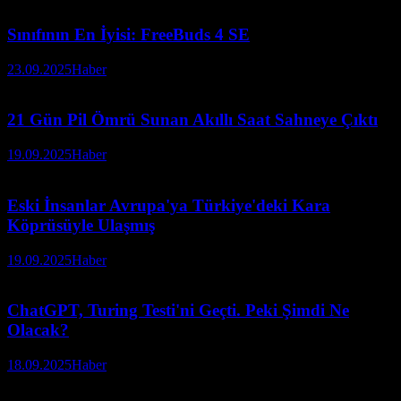
Sınıfının En İyisi: FreeBuds 4 SE
23.09.2025
Haber
21 Gün Pil Ömrü Sunan Akıllı Saat Sahneye Çıktı
19.09.2025
Haber
Eski İnsanlar Avrupa'ya Türkiye'deki Kara
Köprüsüyle Ulaşmış
19.09.2025
Haber
ChatGPT, Turing Testi'ni Geçti. Peki Şimdi Ne
Olacak?
18.09.2025
Haber