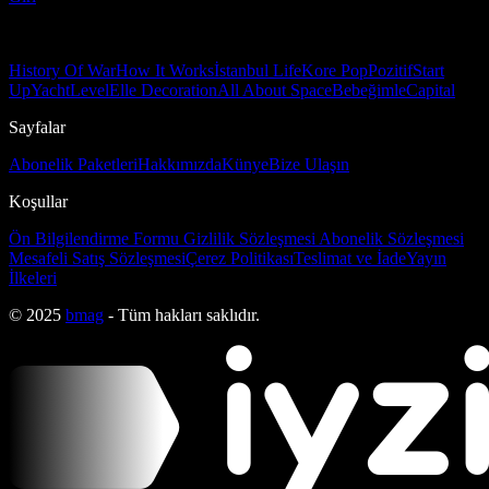
History Of War
How It Works
İstanbul Life
Kore Pop
Pozitif
Start
Up
Yacht
Level
Elle Decoration
All About Space
Bebeğimle
Capital
Sayfalar
Abonelik Paketleri
Hakkımızda
Künye
Bize Ulaşın
Koşullar
Ön Bilgilendirme Formu
Gizlilik Sözleşmesi
Abonelik Sözleşmesi
Mesafeli Satış Sözleşmesi
Çerez Politikası
Teslimat ve İade
Yayın
İlkeleri
© 2025
bmag
- Tüm hakları saklıdır.