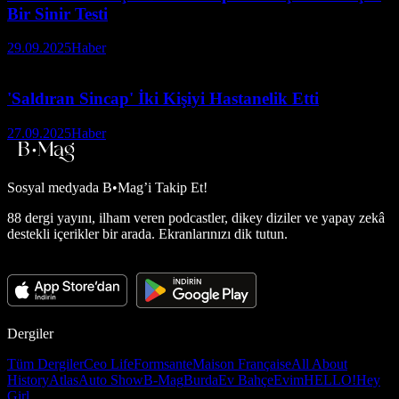
Bir Sinir Testi
29.09.2025
Haber
'Saldıran Sincap' İki Kişiyi Hastanelik Etti
27.09.2025
Haber
Sosyal medyada
B•Mag’i Takip Et!
88 dergi yayını, ilham veren podcastler, dikey diziler ve yapay zekâ
destekli içerikler bir arada. Ekranlarınızı dik tutun.
Dergiler
Tüm Dergiler
Ceo Life
Formsante
Maison Française
All About
History
Atlas
Auto Show
B-Mag
Burda
Ev Bahçe
Evim
HELLO!
Hey
Girl