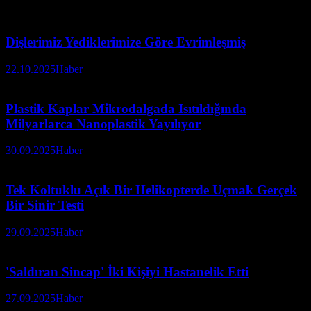
Dişlerimiz Yediklerimize Göre Evrimleşmiş
22.10.2025
Haber
Plastik Kaplar Mikrodalgada Isıtıldığında
Milyarlarca Nanoplastik Yayılıyor
30.09.2025
Haber
Tek Koltuklu Açık Bir Helikopterde Uçmak Gerçek
Bir Sinir Testi
29.09.2025
Haber
'Saldıran Sincap' İki Kişiyi Hastanelik Etti
27.09.2025
Haber