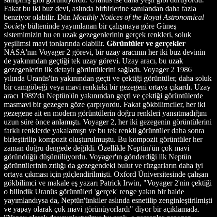
Fakat bu iki buz devi, aslında birbirlerine sanılandan daha fazla
benziyor olabilir. Dün
Monthly Notices of the Royal Astronomical
Society
bülteninde yayımlanan bir çalışmaya göre Güneş
sistemimizin bu en uzak gezegenlerinin gerçek renkleri, soluk
yeşilimsi mavi tonlarında olabilir.
Görüntüler ve gerçekler
NASA'nın Voyager 2 görevi, bir uzay aracının her iki buz devinin
de yakınından geçtiği tek uzay görevi. Uzay aracı, bu uzak
gezegenlerin ilk detaylı görüntülerini sağladı. Voyager 2 1986
yılında Uranüs'ün yakınından geçti ve çektiği görüntüler, daha soluk
bir camgöbeği veya mavi renkteki bir gezegeni ortaya çıkardı. Uzay
aracı 1989'da Neptün'ün yakınından geçti ve çektiği görüntülerde
masmavi bir gezegen göze çarpıyordu. Fakat gökbilimciler, her iki
gezegene ait en modern görüntülerin doğru renkleri yansıtmadığını
uzun süre önce anlamıştı. Voyager 2, her iki gezegenin görüntülerini
farklı renklerde yakalamıştı ve bu tek renkli görüntüler daha sonra
birleştirilip kompozit oluşturulmuştu. Bu kompozit görüntüler her
zaman doğru dengede değildi. Özellikle Neptün'ün çok mavi
göründüğü düşünülüyordu. Voyager'ın gönderdiği ilk Neptün
görüntülerinin zıtlığı da gezegendeki bulut ve rüzgarların daha iyi
ortaya çıkması için güçlendirilmişti. Oxford Üniversitesinde çalışan
gökbilimci ve makale eş yazarı Patrick Irwin, "Voyager 2'nin çektiği
o bilindik Uranüs görüntüleri 'gerçek' renge yakın bir halde
yayımlandıysa da, Neptün'ünkiler aslında esnetilip zenginleştirilmişti
ve yapay olarak çok mavi görünüyorlardı" diyor bir açıklamada.