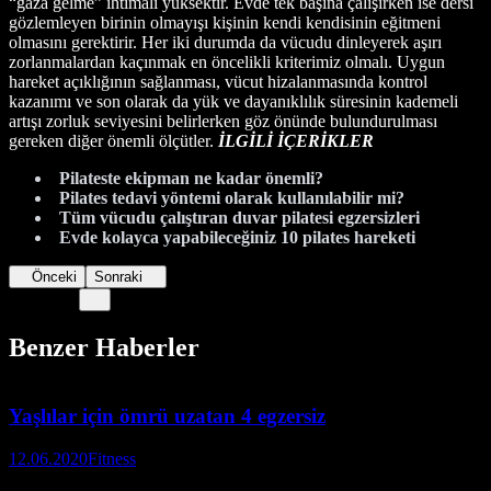
“gaza gelme” ihtimali yüksektir. Evde tek başına çalışırken ise dersi
gözlemleyen birinin olmayışı kişinin kendi kendisinin eğitmeni
olmasını gerektirir. Her iki durumda da vücudu dinleyerek aşırı
zorlanmalardan kaçınmak en öncelikli kriterimiz olmalı. Uygun
hareket açıklığının sağlanması, vücut hizalanmasında kontrol
kazanımı ve son olarak da yük ve dayanıklılık süresinin kademeli
artışı zorluk seviyesini belirlerken göz önünde bulundurulması
gereken diğer önemli ölçütler.
İLGİLİ İÇERİKLER
Pilateste ekipman ne kadar önemli?
Pilates tedavi yöntemi olarak kullanılabilir mi?
Tüm vücudu çalıştıran duvar pilatesi egzersizleri
Evde kolayca yapabileceğiniz 10 pilates hareketi
Önceki
Sonraki
Benzer Haberler
Yaşlılar için ömrü uzatan 4 egzersiz
12.06.2020
Fitness