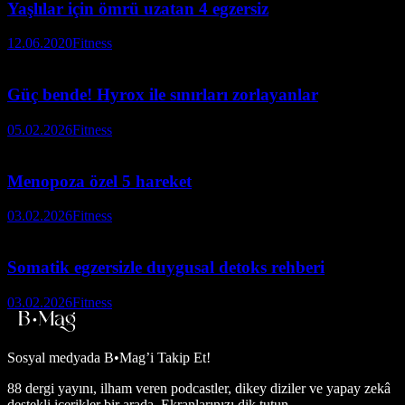
Yaşlılar için ömrü uzatan 4 egzersiz
12.06.2020
Fitness
Güç bende! Hyrox ile sınırları zorlayanlar
05.02.2026
Fitness
Menopoza özel 5 hareket
03.02.2026
Fitness
Somatik egzersizle duygusal detoks rehberi
03.02.2026
Fitness
Sosyal medyada
B•Mag’i Takip Et!
88 dergi yayını, ilham veren podcastler, dikey diziler ve yapay zekâ
destekli içerikler bir arada. Ekranlarınızı dik tutun.