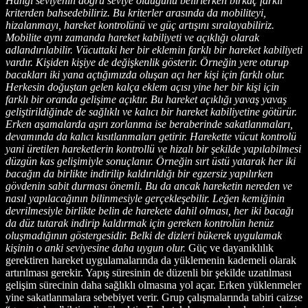
Hangi seviyenin doğru seviye olduğunu belirlerken birkaç farklı
kriterden bahsedebiliriz. Bu kriterler arasında da mobiliteyi,
hizalanmayı, hareket kontrolünü ve güç artışını sıralayabiliriz.
Mobilite aynı zamanda hareket kabiliyeti ve açıklığı olarak
adlandırılabilir. Vücuttaki her bir eklemin farklı bir hareket kabiliyeti
vardır. Kişiden kişiye de değişkenlik gösterir. Örneğin yere oturup
bacakları iki yana açtığımızda oluşan açı her kişi için farklı olur.
Herkesin doğuştan gelen kalça eklem açısı yine her bir kişi için
farklı bir oranda gelişime açıktır. Bu hareket açıklığı yavaş yavaş
geliştirildiğinde de sağlıklı ve kalıcı bir hareket kabiliyetine götürür.
Erken aşamalarda aşırı zorlanma ise beraberinde sakatlanmaları,
devamında da kalıcı kısıtlanmaları getirir. Harekette vücut kontrolü
yani üretilen hareketlerin kontrollü ve hizalı bir şekilde yapılabilmesi
düzgün kas gelişimiyle sonuçlanır. Örneğin sırt üstü yatarak her iki
bacağın da birlikte indirilip kaldırıldığı bir egzersiz yapılırken
gövdenin sabit durması önemli. Bu da ancak hareketin nereden ve
nasıl yapılacağının bilinmesiyle gerçekleşebilir. Leğen kemiğinin
devrilmesiyle birlikte belin de harekete dahil olması, her iki bacağı
da düz tutarak indirip kaldırmak için gereken kontrolün henüz
oluşmadığının göstergesidir. Belki de dizleri bükerek uygulamak
kişinin o anki seviyesine daha uygun olur.
Güç ve dayanıklılık
gerektiren hareket uygulamalarında da yüklemenin kademeli olarak
artırılması gerekir. Yapış süresinin de düzenli bir şekilde uzatılması
gelişim sürecinin daha sağlıklı olmasına yol açar. Erken yüklenmeler
yine sakatlanmalara sebebiyet verir. Grup çalışmalarında tabiri caizse