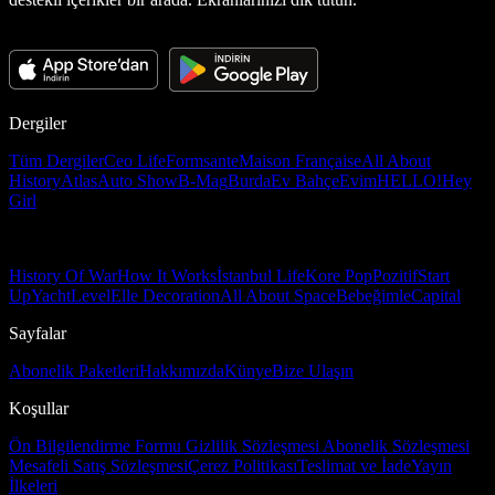
Dergiler
Tüm Dergiler
Ceo Life
Formsante
Maison Française
All About
History
Atlas
Auto Show
B-Mag
Burda
Ev Bahçe
Evim
HELLO!
Hey
Girl
History Of War
How It Works
İstanbul Life
Kore Pop
Pozitif
Start
Up
Yacht
Level
Elle Decoration
All About Space
Bebeğimle
Capital
Sayfalar
Abonelik Paketleri
Hakkımızda
Künye
Bize Ulaşın
Koşullar
Ön Bilgilendirme Formu
Gizlilik Sözleşmesi
Abonelik Sözleşmesi
Mesafeli Satış Sözleşmesi
Çerez Politikası
Teslimat ve İade
Yayın
İlkeleri