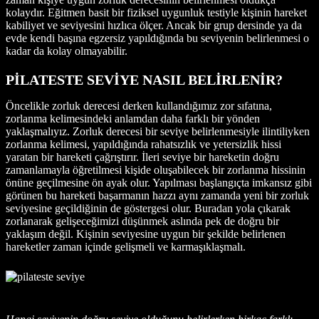
kolaydır. Eğitmen basit bir fiziksel uygunluk testiyle kişinin hareket
kabiliyet ve seviyesini hızlıca ölçer. Ancak bir grup dersinde ya da
evde kendi başına egzersiz yapıldığında bu seviyenin belirlenmesi o
kadar da kolay olmayabilir.
PİLATESTE SEVİYE NASIL BELİRLENİR?
Öncelikle zorluk derecesi derken kullandığımız zor sıfatına,
zorlanma kelimesindeki anlamdan daha farklı bir yönden
yaklaşmalıyız. Zorluk derecesi bir seviye belirlenmesiyle ilintiliyken
zorlanma kelimesi, yapıldığında rahatsızlık ve yetersizlik hissi
yaratan bir hareketi çağrıştırır. İleri seviye bir hareketin doğru
zamanlamayla öğretilmesi kişide oluşabilecek bir zorlanma hissinin
önüne geçilmesine ön ayak olur. Yapılması başlangıçta imkansız gibi
görünen bu hareketi başarmanın hazzı aynı zamanda yeni bir zorluk
seviyesine geçildiğinin de göstergesi olur. Buradan yola çıkarak
zorlanarak gelişeceğimizi düşünmek aslında pek de doğru bir
yaklaşım değil. Kişinin seviyesine uygun bir şekilde belirlenen
hareketler zaman içinde gelişmeli ve karmaşıklaşmalı.