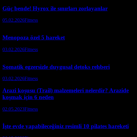
Güç bende! Hyrox ile sınırları zorlayanlar
05.02.2026
Fitness
Menopoza özel 5 hareket
03.02.2026
Fitness
Somatik egzersizle duygusal detoks rehberi
03.02.2026
Fitness
Arazi koşusu (Trail) malzemeleri nelerdir? Arazide
koşmak için 6 neden
02.05.2023
Fitness
İşte evde yapabileceğiniz resimli 10 pilates hareketi