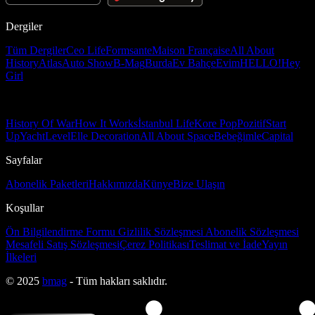
Dergiler
Tüm Dergiler
Ceo Life
Formsante
Maison Française
All About
History
Atlas
Auto Show
B-Mag
Burda
Ev Bahçe
Evim
HELLO!
Hey
Girl
History Of War
How It Works
İstanbul Life
Kore Pop
Pozitif
Start
Up
Yacht
Level
Elle Decoration
All About Space
Bebeğimle
Capital
Sayfalar
Abonelik Paketleri
Hakkımızda
Künye
Bize Ulaşın
Koşullar
Ön Bilgilendirme Formu
Gizlilik Sözleşmesi
Abonelik Sözleşmesi
Mesafeli Satış Sözleşmesi
Çerez Politikası
Teslimat ve İade
Yayın
İlkeleri
© 2025
bmag
- Tüm hakları saklıdır.