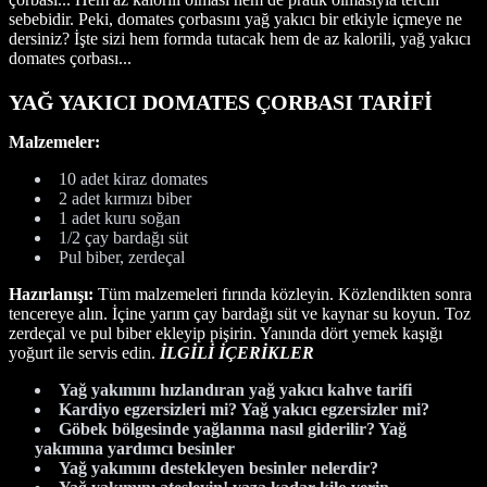
sebebidir. Peki, domates çorbasını yağ yakıcı bir etkiyle içmeye ne
dersiniz? İşte sizi hem formda tutacak hem de az kalorili, yağ yakıcı
domates çorbası...
YAĞ YAKICI DOMATES ÇORBASI TARİFİ
Malzemeler:
10 adet kiraz domates
2 adet kırmızı biber
1 adet kuru soğan
1/2 çay bardağı süt
Pul biber, zerdeçal
Hazırlanışı:
Tüm malzemeleri fırında közleyin. Közlendikten sonra
tencereye alın. İçine yarım çay bardağı süt ve kaynar su koyun. Toz
zerdeçal ve pul biber ekleyip pişirin. Yanında dört yemek kaşığı
yoğurt ile servis edin.
İLGİLİ İÇERİKLER
Yağ yakımını hızlandıran yağ yakıcı kahve tarifi
Kardiyo egzersizleri mi? Yağ yakıcı egzersizler mi?
Göbek bölgesinde yağlanma nasıl giderilir? Yağ
yakımına yardımcı besinler
Yağ yakımını destekleyen besinler nelerdir?