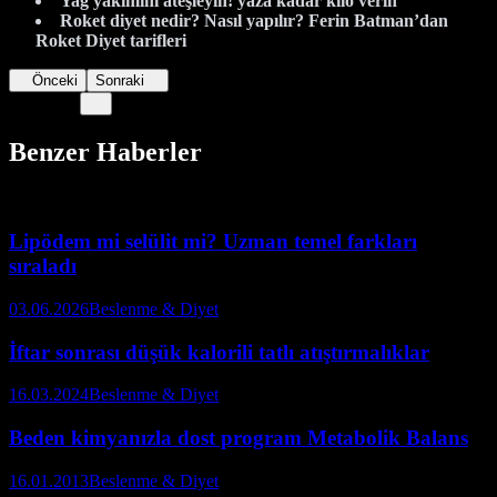
Yağ yakımını ateşleyin! yaza kadar kilo verin
Roket diyet nedir? Nasıl yapılır? Ferin Batman’dan
Roket Diyet tarifleri
Önceki
Sonraki
Benzer Haberler
Lipödem mi selülit mi? Uzman temel farkları
sıraladı
03.06.2026
Beslenme & Diyet
İftar sonrası düşük kalorili tatlı atıştırmalıklar
16.03.2024
Beslenme & Diyet
Beden kimyanızla dost program Metabolik Balans
16.01.2013
Beslenme & Diyet