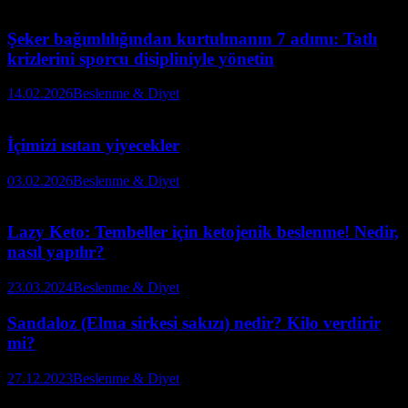
Şeker bağımlılığından kurtulmanın 7 adımı: Tatlı
krizlerini sporcu disipliniyle yönetin
14.02.2026
Beslenme & Diyet
İçimizi ısıtan yiyecekler
03.02.2026
Beslenme & Diyet
Lazy Keto: Tembeller için ketojenik beslenme! Nedir,
nasıl yapılır?
23.03.2024
Beslenme & Diyet
Sandaloz (Elma sirkesi sakızı) nedir? Kilo verdirir
mi?
27.12.2023
Beslenme & Diyet