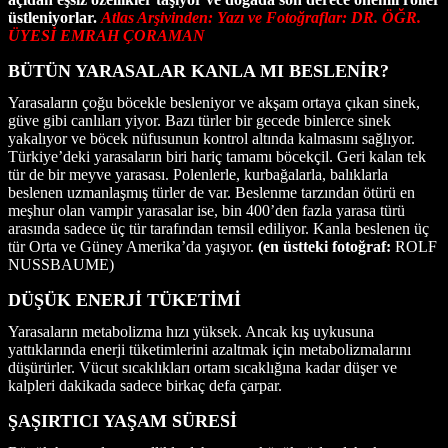
üstleniyorlar.
Atlas Arşivinden:
Yazı ve Fotoğraflar: DR. ÖĞR.
ÜYESİ EMRAH ÇORAMAN
BÜTÜN YARASALAR KANLA MI BESLENİR?
Yarasaların çoğu böcekle besleniyor ve akşam ortaya çıkan sinek,
güve gibi canlıları yiyor. Bazı türler bir gecede binlerce sinek
yakalıyor ve böcek nüfusunun kontrol altında kalmasını sağlıyor.
Türkiye’deki yarasaların biri hariç tamamı böcekçil. Geri kalan tek
tür de bir meyve yarasası. Polenlerle, kurbağalarla, balıklarla
beslenen uzmanlaşmış türler de var. Beslenme tarzından ötürü en
meşhur olan vampir yarasalar ise, bin 400’den fazla yarasa türü
arasında sadece üç tür tarafından temsil ediliyor. Kanla beslenen üç
tür Orta ve Güney Amerika’da yaşıyor.
(en üstteki fotoğraf:
ROLF
NUSSBAUME)
DÜŞÜK ENERJİ TÜKETİMİ
Yarasaların metabolizma hızı yüksek. Ancak kış uykusuna
yattıklarında enerji tüketimlerini azaltmak için metabolizmalarını
düşürürler. Vücut sıcaklıkları ortam sıcaklığına kadar düşer ve
kalpleri dakikada sadece birkaç defa çarpar.
ŞAŞIRTICI YAŞAM SÜRESİ