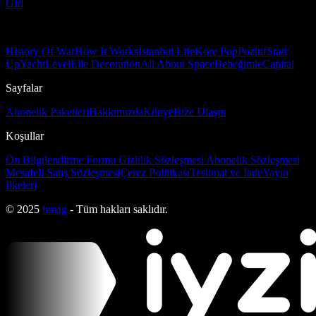
Girl
History Of War
How It Works
İstanbul Life
Kore Pop
Pozitif
Start
Up
Yacht
Level
Elle Decoration
All About Space
Bebeğimle
Capital
Sayfalar
Abonelik Paketleri
Hakkımızda
Künye
Bize Ulaşın
Koşullar
Ön Bilgilendirme Formu
Gizlilik Sözleşmesi
Abonelik Sözleşmesi
Mesafeli Satış Sözleşmesi
Çerez Politikası
Teslimat ve İade
Yayın
İlkeleri
© 2025
bmag
- Tüm hakları saklıdır.