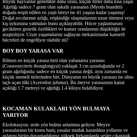
Büyük hayvanlar genellikle daha uzun, küçük türler daha kısa yaşar.
Ağırlığı sadece 7 gram olan sakallı yarasanın (Myotis brandtii)
doğada tespit edilen en yaşlı bireyi ise 41 yaşına kadar yaşamış!
Doğal avcılarının azlığı, erişkinliğe ulaşmalarının uzun sürmesi veya
kış uykusuna yatmaları bunu açıklayabilir. Hücre yaşlanmasını
geciktiren genetik özellikleri ve kanser oranlarının düşüklüğü de
araştırılıyor. Uzun yaşamalarını sağlayan mekanizmalar kanserli
hücreleri de engelliyor olabilir mi?
BOY BOY YARASA VAR
Bilinen en küçük yarasa türü olan yabanarısı yarasası
(Craseonycteris thonglongyai) yaklaşık 3 cm uzunluğunda ve 2
gram ağırlığında; sadece en küçük yarasa değil, aynı zamanda en
küçük memeli türlerinden biri. Dünyanın en büyük yarasası ise altın-
taçlı uçan tilki (Acerodon jubatus). Bu meyve yarasasının kanat
açıklığı 1.7 metreyi ve ağırlığı 1.4 kiloyu bulabiliyor.
KOCAMAN KULAKLARI YÖN BULMAYA
YARIYOR
Ekolokasyon, sesle yön bulma anlamına geliyor. Meyve
yarasalarının bir kısmı hariç yasalar mutlak karanlıkta yollarını ve
avlarını bizim duyamadığımız yüksek frekanslarda sesler çıkararak