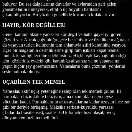
buluyor. Bu ses dalgalarının duvarlar ve avlarından geri gelen
yansımalarını dinleyerek, etrafın üç boyutlu haritasını
çıkarabiliyorlar. Bu yüzden genellikle kocaman kulakları var.
HAYIR, KÖR DEĞİLLER!
Genel kanının aksine yarasalar kör değil ve hatta gayet iyi gören
gözleri var. Ancak çoğunluğu gece besleniyor ve özellikle mağaralar
da yaşayan türler, kelimenin tam anlamıyla zifiri karanlıkta yaşıyor.
Eğer bir mağaranın derinliklerine girip tüm ışıkları kapatırsanız,
mutlak karanlığı tecrübe edebilirsiniz. Hiçbir ışık kaynağı olmadığı
için gözleriniz evdeki gibi karanlığa alışamaz ve ne yaparsanız
yapın hiçbir şey göremezsiniz. Yarasaların buna çözümü, yönlerini
sesle bulmak olmuş.
UÇABİLEN TEK MEMEL
Yarasalar, aktif uçuş yeteneğine sahip olan tek memeli grubu. El
parmakları bizimkilere benziyor, ama uzunlukları neredeyse
vücutları kadar. Parmaklarının arası ayaklarına kadar uzayan ince zar
gibi bir deriyle birleşmiş. Meksika serbest-kuyruklu yarasası
(Tadarida brasiliensis), saatte 160 kilometre hıza ulaşabiliyor;
dünyanın en hızlı memeli türü.