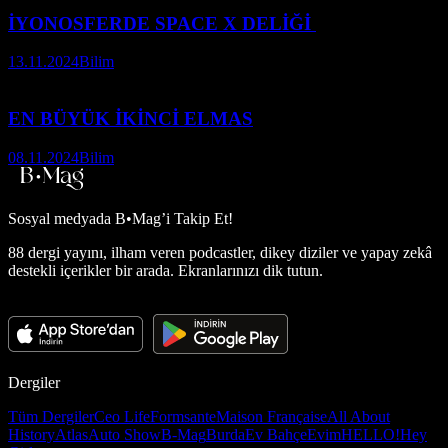
İYONOSFERDE SPACE X DELİĞİ
13.11.2024
Bilim
EN BÜYÜK İKİNCİ ELMAS
08.11.2024
Bilim
Sosyal medyada
B•Mag’i Takip Et!
88 dergi yayını, ilham veren podcastler, dikey diziler ve yapay zekâ
destekli içerikler bir arada. Ekranlarınızı dik tutun.
Dergiler
Tüm Dergiler
Ceo Life
Formsante
Maison Française
All About
History
Atlas
Auto Show
B-Mag
Burda
Ev Bahçe
Evim
HELLO!
Hey