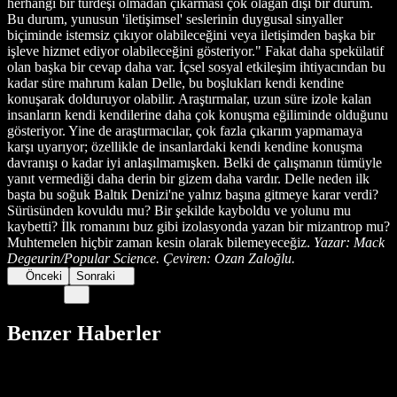
herhangi bir türdeşi olmadan çıkarması çok olağan dışı bir durum.
Bu durum, yunusun 'iletişimsel' seslerinin duygusal sinyaller
biçiminde istemsiz çıkıyor olabileceğini veya iletişimden başka bir
işleve hizmet ediyor olabileceğini gösteriyor." Fakat daha spekülatif
olan başka bir cevap daha var. İçsel sosyal etkileşim ihtiyacından bu
kadar süre mahrum kalan Delle, bu boşlukları kendi kendine
konuşarak dolduruyor olabilir. Araştırmalar, uzun süre izole kalan
insanların kendi kendilerine daha çok konuşma eğiliminde olduğunu
gösteriyor. Yine de araştırmacılar, çok fazla çıkarım yapmamaya
karşı uyarıyor; özellikle de insanlardaki kendi kendine konuşma
davranışı o kadar iyi anlaşılmamışken. Belki de çalışmanın tümüyle
yanıt vermediği daha derin bir gizem daha vardır. Delle neden ilk
başta bu soğuk Baltık Denizi'ne yalnız başına gitmeye karar verdi?
Sürüsünden kovuldu mu? Bir şekilde kayboldu ve yolunu mu
kaybetti? İlk romanını buz gibi izolasyonda yazan bir mizantrop mu?
Muhtemelen hiçbir zaman kesin olarak bilemeyeceğiz.
Yazar: Mack
Degeurin/Popular Science. Çeviren: Ozan Zaloğlu.
Önceki
Sonraki
Benzer Haberler