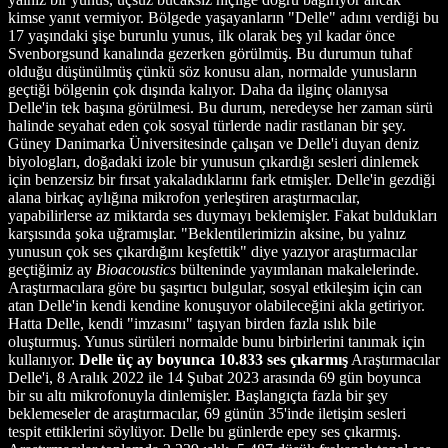
kimse yanıt vermiyor. Bölgede yaşayanların "Delle" adını verdiği bu
17 yaşındaki şişe burunlu yunus, ilk olarak beş yıl kadar önce
Svenborgsund kanalında gezerken görülmüş. Bu durumun tuhaf
olduğu düşünülmüş çünkü söz konusu alan, normalde yunusların
geçtiği bölgenin çok dışında kalıyor. Daha da ilginç olanıysa
Delle'in tek başına görülmesi. Bu durum, neredeyse her zaman sürü
halinde seyahat eden çok sosyal türlerde nadir rastlanan bir şey.
Güney Danimarka Üniversitesinde çalışan ve Delle'i duyan deniz
biyologları, doğadaki izole bir yunusun çıkardığı sesleri dinlemek
için benzersiz bir fırsat yakaladıklarını fark etmişler. Delle'in gezdiği
alana birkaç aylığına mikrofon yerleştiren araştırmacılar,
yapabilirlerse az miktarda ses duymayı beklemişler. Fakat buldukları
karşısında şoka uğramışlar. "Beklentilerimizin aksine, bu yalnız
yunusun çok ses çıkardığını keşfettik" diye yazıyor araştırmacılar
geçtiğimiz ay
Bioacoustics
bülteninde yayımlanan makalelerinde.
Araştırmacılara göre bu şaşırtıcı bulgular, sosyal etkileşim için can
atan Delle'in kendi kendine konuşuyor olabileceğini akla getiriyor.
Hatta Delle, kendi "imzasını" taşıyan birden fazla ıslık bile
oluşturmuş. Yunus sürüleri normalde bunu birbirlerini tanımak için
kullanıyor.
Delle üç ay boyunca 10.833 ses çıkarmış
Araştırmacılar
Delle'i, 8 Aralık 2022 ile 14 Şubat 2023 arasında 69 gün boyunca
bir su altı mikrofonuyla dinlemişler. Başlangıçta fazla bir şey
beklemeseler de araştırmacılar, 69 günün 35'inde iletişim sesleri
tespit ettiklerini söylüyor. Delle bu günlerde epey ses çıkarmış.