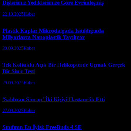
Dişlerimiz Yediklerimize Göre Evrimleşmiş
22.10.2025
Haber
Plastik Kaplar Mikrodalgada Isıtıldığında
Milyarlarca Nanoplastik Yayılıyor
30.09.2025
Haber
Tek Koltuklu Açık Bir Helikopterde Uçmak Gerçek
Bir Sinir Testi
29.09.2025
Haber
'Saldıran Sincap' İki Kişiyi Hastanelik Etti
27.09.2025
Haber
Sınıfının En İyisi: FreeBuds 4 SE