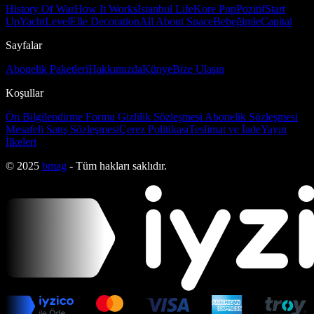
History Of War
How It Works
İstanbul Life
Kore Pop
Pozitif
Start
Up
Yacht
Level
Elle Decoration
All About Space
Bebeğimle
Capital
Sayfalar
Abonelik Paketleri
Hakkımızda
Künye
Bize Ulaşın
Koşullar
Ön Bilgilendirme Formu
Gizlilik Sözleşmesi
Abonelik Sözleşmesi
Mesafeli Satış Sözleşmesi
Çerez Politikası
Teslimat ve İade
Yayın
İlkeleri
© 2025
bmag
- Tüm hakları saklıdır.