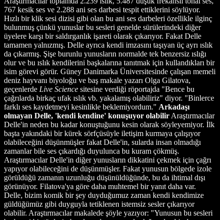
Araştırmacılar toplamda 2.239 ıslık, 5.487 düşük frekanslı tonal ses,
767 kesik ses ve 2.288 ani ses darbesi tespit ettiklerini söylüyor.
Hızlı bir klik sesi dizisi gibi olan bu ani ses darbeleri özellikle ilginç
bulunmuş çünkü yunuslar bu sesleri genelde sürülerindeki diğer
üyelere karşı bir saldırganlık işareti olarak çıkarıyor. Fakat Delle
tamamen yalnızmış. Delle ayrıca kendi imzasını taşıyan üç ayrı ıslık
da çıkarmış. Şişe burunlu yunusların normalde tek benzersiz ıslığı
olur ve bu ıslık kendilerini başkalarına tanıtmak için kullandıkları bir
isim görevi görür. Güney Danimarka Üniversitesinde çalışan memeli
deniz hayvanı biyoloğu ve baş makale yazarı Olga Gilatova,
geçenlerde
Live Science
sitesine verdiği röportajda "Bence bu
çağrılarda birkaç ufak ıslık vb. yakalamış olabiliriz" diyor. "Binlerce
farklı ses kaydetmeyi kesinlikle beklemiyordum."
Arkadaşı
olmayan Delle, 'kendi kendine' konuşuyor olabilir
Araştırmacılar
Delle'in neden bu kadar konuştuğunu kesin olarak söyleyemiyor. İlk
başta yakındaki bir kürek sörfçüsüyle iletişim kurmaya çalışıyor
olabileceğini düşünmüşler fakat Delle'in, sularda insan olmadığı
zamanlar bile ses çıkardığı duyulunca bu kuram çökmüş.
Araştırmacılar Delle'in diğer yunusların dikkatini çekmek için çağrı
yapıyor olabileceğini de düşünmüşler. Fakat yunusun bölgede izole
görüldüğü zamanın uzunluğu düşünüldüğünde, bu da ihtimal dışı
görünüyor. Filatova'ya göre daha muhtemel bir yanıt daha var.
Delle, bizim komik bir şey duyduğumuz zaman kendi kendimize
güldüğümüz gibi duyguyla tetiklenen istemsiz sesler çıkarıyor
olabilir. Araştırmacılar makalede şöyle yazıyor: "Yunusun bu sesleri