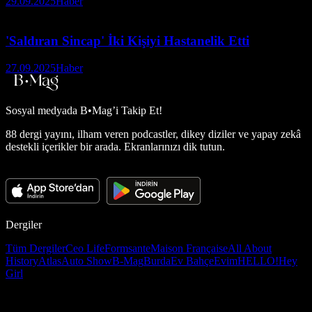
29.09.2025
Haber
'Saldıran Sincap' İki Kişiyi Hastanelik Etti
27.09.2025
Haber
Sosyal medyada
B•Mag’i Takip Et!
88 dergi yayını, ilham veren podcastler, dikey diziler ve yapay zekâ
destekli içerikler bir arada. Ekranlarınızı dik tutun.
Dergiler
Tüm Dergiler
Ceo Life
Formsante
Maison Française
All About
History
Atlas
Auto Show
B-Mag
Burda
Ev Bahçe
Evim
HELLO!
Hey
Girl