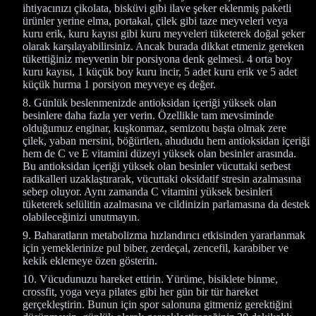
ihtiyacınızı çikolata, bisküvi gibi ilave şeker eklenmiş paketli
ürünler yerine elma, portakal, çilek gibi taze meyveleri veya
kuru erik, kuru kayısı gibi kuru meyveleri tüketerek doğal şeker
olarak karşılayabilirsiniz. Ancak burada dikkat etmeniz gereken
tükettiğiniz meyvenin bir porsiyona denk gelmesi. 4 orta boy
kuru kayısı, 1 küçük boy kuru incir, 5 adet kuru erik ve 5 adet
küçük hurma 1 porsiyon meyveye eş değer.
Günlük beslenmenizde antioksidan içeriği yüksek olan
besinlere daha fazla yer verin. Özellikle tam mevsiminde
olduğumuz enginar, kuşkonmaz, semizotu başta olmak zere
çilek, yaban mersini, böğürtlen, ahududu hem antioksidan içeriği
hem de C ve E vitamini düzeyi yüksek olan besinler arasında.
Bu antioksidan içeriği yüksek olan besinler vücuttaki serbest
radikalleri uzaklaştırarak, vücuttaki oksidatif stresin azalmasına
sebep oluyor. Aynı zamanda C vitamini yüksek besinleri
tüketerek selülitin azalmasına ve cildinizin parlamasına da destek
olabileceğinizi unutmayın.
Baharatların metabolizma hızlandırıcı etkisinden yararlanmak
için yemeklerinize pul biber, zerdeçal, zencefil, karabiber ve
kekik eklemeye özen gösterin.
Vücudunuzu hareket ettirin. Yürüme, bisiklete binme,
crossfit, yoga veya pilates gibi her gün bir tür hareket
gerçekleştirin. Bunun için spor salonuna gitmeniz gerektiğini