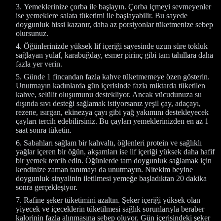
Yemeklerinize çorba ile başlayın. Çorba içmeyi sevmeyenler
ise yemeklere salata tüketimi ile başlayabilir. Bu sayede
doygunluk hissi kazanır, daha az porsiyonlar tüketmenize sebep
olursunuz.
Öğünlerinizde yüksek lif içeriği sayesinde uzun süre tokluk
sağlayan yulaf, karabuğday, esmer pirinç gibi tam tahıllara daha
fazla yer verin.
Günde 1 fincandan fazla kahve tüketmemeye özen gösterin.
Unutmayın kadınlarda gün içerisinde fazla miktarda tüketilen
kahve, selülit oluşumunu destekliyor. Ancak vücudunuza su
dışında sıvı desteği sağlamak istiyorsanız yeşil çay, adaçayı,
rezene, ısırgan, ekinezya çayı gibi yağ yakımını destekleyecek
çayları tercih edebilirsiniz. Bu çayları yemeklerinizden en az 1
saat sonra tüketin.
Sabahları sağlam bir kahvaltı, öğlenleri protein ve sağlıklı
yağlar içeren bir öğün, akşamları ise lif içeriği yüksek daha hafif
bir yemek tercih edin. Öğünlerde tam doygunluk sağlamak için
kendinize zaman tanımayı da unutmayın. Nitekim beyine
doygunluk sinyalinin iletilmesi yemeğe başladıktan 20 dakika
sonra gerçekleşiyor.
Rafine şeker tüketimini azaltın. Şeker içeriği yüksek olan
yiyecek ve içeceklerin tüketilmesi sağlık sorunlarıyla beraber
kalorinin fazla alınmasına sebep oluyor. Gün içerisindeki şeker