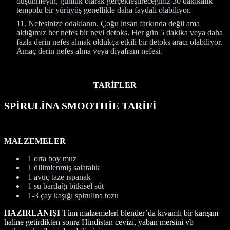
düşünmeyin, günlük olarak gerçekleştireceğiniz 30 dakikalık
tempolu bir yürüyüş genellikle daha faydalı olabiliyor.
Nefesinize odaklanın. Çoğu insan farkında değil ama
aldığımız her nefes bir nevi detoks. Her gün 5 dakika veya daha
fazla derin nefes almak oldukça etkili bir detoks aracı olabiliyor.
Amaç derin nefes alma veya diyafram nefesi.
TARİFLER
SPİRULİNA SMOOTHİE TARİFİ
MALZEMELER
1 orta boy muz
1 dilimlenmiş salatalık
1 avuç taze ıspanak
1 su bardağı bitkisel süt
1-3 çay kaşığı spirulina tozu
HAZIRLANIŞI
Tüm malzemeleri blender’da kıvamlı bir karışım
haline getirdikten sonra Hindistan cevizi, yaban mersini vb