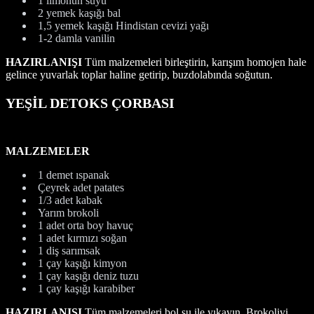
1 limonun suyu
2 yemek kaşığı bal
1,5 yemek kaşığı Hindistan cevizi yağı
1-2 damla vanilin
HAZIRLANIŞI
Tüm malzemeleri birleştirin, karışım homojen hale
gelince yuvarlak toplar haline getirip, buzdolabında soğutun.
YEŞİL DETOKS ÇORBASI
MALZEMELER
1 demet ıspanak
Çeyrek adet patates
1/3 adet kabak
Yarım brokoli
1 adet orta boy havuç
1 adet kırmızı soğan
1 diş sarımsak
1 çay kaşığı kimyon
1 çay kaşığı deniz tuzu
1 çay kaşığı karabiber
HAZIRLANIŞI
Tüm malzemeleri bol su ile yıkayın. Brokoliyi