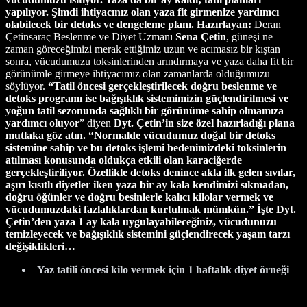
yapılıyor. Şimdi ihtiyacınız olan yaza fit girmenize yardımcı
olabilecek bir detoks ve dengeleme planı.
Hazırlayan:
Deran
Çetinsaraç Beslenme ve Diyet Uzmanı
Sena Çetin
, güneşi ne
zaman göreceğimizi merak ettiğimiz uzun ve acımasız bir kıştan
sonra, vücudumuzu toksinlerinden arındırmaya ve yaza daha fit bir
görünümle girmeye ihtiyacımız olan zamanlarda olduğumuzu
söylüyor.
“Tatil öncesi gerçekleştirilecek doğru beslenme ve
detoks programı ise bağışıklık sistemimizin güçlendirilmesi ve
yoğun tatil sezonunda sağlıklı bir görünüme sahip olmamıza
yardımcı oluyor
” diyen
Dyt. Çetin’in size özel hazırladığı plana
mutlaka göz atın. “Normalde vücudumuz doğal bir detoks
sistemine sahip ve bu detoks işlemi bedenimizdeki toksinlerin
atılması konusunda oldukça etkili olan karaciğerde
gerçekleştiriliyor. Özellikle detoks denince akla ilk gelen sıvılar,
aşırı kısıtlı diyetler iken yaza bir ay kala kendimizi sıkmadan,
doğru öğünler ve doğru besinlerle kalıcı kilolar vermek ve
vücudumuzdaki fazlalıklardan kurtulmak mümkün.” İşte Dyt.
Çetin’den yaza 1 ay kala uygulayabileceğiniz, vücudunuzu
temizleyecek ve bağışıklık sistemini güçlendirecek yaşam tarzı
değişiklikleri…
Yaz tatili öncesi kilo vermek için 1 haftalık diyet örneği