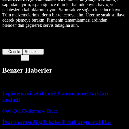
sapından ayırın, ıspanağı ince dilimler halinde kıyın, havuç ve
patateslerin kabuklarını soyun. Sarımsak ve soğanı ince ince kıyın.
Tüm malzemelerinizi derin bir tencereye alın. Üzerine sıcak su ilave
ederek pişmeye bırakın. Pişmenin tamamlanması ardından
blender’dan geçirerek servis tabağına alın.
Önceki
Sonraki
Benzer Haberler
Lipödem mi selülit mi? Uzman temel farkları
sıraladı
03.06.2026
Beslenme & Diyet
İftar sonrası düşük kalorili tatlı atıştırmalıklar