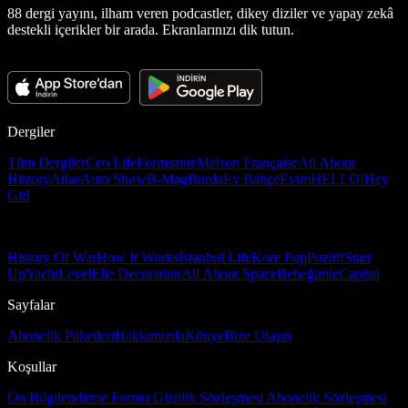
88 dergi yayını, ilham veren podcastler, dikey diziler ve yapay zekâ
destekli içerikler bir arada. Ekranlarınızı dik tutun.
Dergiler
Tüm Dergiler
Ceo Life
Formsante
Maison Française
All About
History
Atlas
Auto Show
B-Mag
Burda
Ev Bahçe
Evim
HELLO!
Hey
Girl
History Of War
How It Works
İstanbul Life
Kore Pop
Pozitif
Start
Up
Yacht
Level
Elle Decoration
All About Space
Bebeğimle
Capital
Sayfalar
Abonelik Paketleri
Hakkımızda
Künye
Bize Ulaşın
Koşullar
Ön Bilgilendirme Formu
Gizlilik Sözleşmesi
Abonelik Sözleşmesi