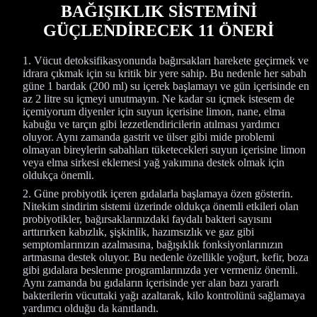
BAĞIŞIKLIK SİSTEMİNİ
GÜÇLENDİRECEK 11 ÖNERİ
Vücut detoksifikasyonunda bağırsakları harekete geçirmek ve
idrara çıkmak için su kritik bir yere sahip. Bu nedenle her sabah
güne 1 bardak (200 ml) su içerek başlamayı ve gün içerisinde en
az 2 litre su içmeyi unutmayın. Ne kadar su içmek istesem de
içemiyorum diyenler için suyun içerisine limon, nane, elma
kabuğu ve tarçın gibi lezzetlendiricilerin atılması yardımcı
oluyor. Aynı zamanda gastrit ve ülser gibi mide problemi
olmayan bireylerin sabahları tüketecekleri suyun içerisine limon
veya elma sirkesi eklemesi yağ yakımına destek olmak için
oldukça önemli.
Güne probiyotik içeren gıdalarla başlamaya özen gösterin.
Nitekim sindirim sistemi üzerinde oldukça önemli etkileri olan
probiyotikler, bağırsaklarınızdaki faydalı bakteri sayısını
arttırırken kabızlık, şişkinlik, hazımsızlık ve gaz gibi
semptomlarınızın azalmasına, bağışıklık fonksiyonlarınızın
artmasına destek oluyor. Bu nedenle özellikle yoğurt, kefir, boza
gibi gıdalara beslenme programlarınızda yer vermeniz önemli.
Aynı zamanda bu gıdaların içerisinde yer alan bazı yararlı
bakterilerin vücuttaki yağı azaltarak, kilo kontrolünü sağlamaya
yardımcı olduğu da kanıtlandı.