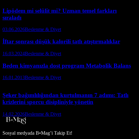
Lipödem mi selülit mi? Uzman temel farkları
sıraladı
03.06.2026
Beslenme & Diyet
İftar sonrası düşük kalorili tatlı atıştırmalıklar
16.03.2024
Beslenme & Diyet
Beden kimyanızla dost program Metabolik Balans
16.01.2013
Beslenme & Diyet
Şeker bağımlılığından kurtulmanın 7 adımı: Tatlı
krizlerini sporcu disipliniyle yönetin
14.02.2026
Beslenme & Diyet
Sosyal medyada
B•Mag’i Takip Et!