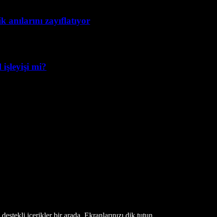
 anılarını zayıflatıyor
işleyişi mi?
estekli içerikler bir arada. Ekranlarınızı dik tutun.