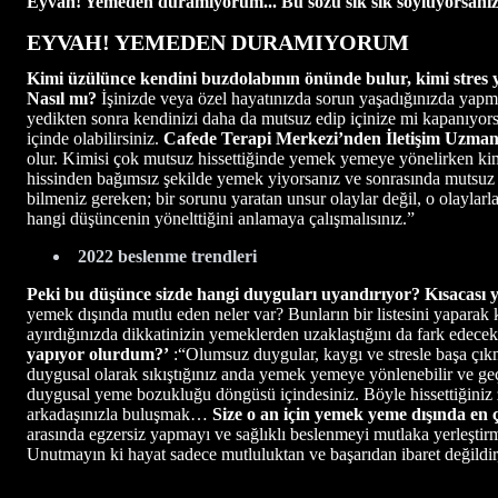
Eyvah! Yemeden duramıyorum... Bu sözü sık sık söylüyorsanız 
EYVAH! YEMEDEN DURAMIYORUM
Kimi üzülünce kendini buzdolabının önünde bulur, kimi stres y
Nasıl mı?
İşinizde veya özel hayatınızda sorun yaşadığınızda yap
yedikten sonra kendinizi daha da mutsuz edip içinize mi kapanıyo
içinde olabilirsiniz.
Cafede Terapi Merkezi’nden İletişim Uzman
olur. Kimisi çok mutsuz hissettiğinde yemek yemeye yönelirken kim
hissinden bağımsız şekilde yemek yiyorsanız ve sonrasında mutsuz hi
bilmeniz gereken; bir sorunu yaratan unsur olaylar değil, o olaylar
hangi düşüncenin yönelttiğini anlamaya çalışmalısınız.”
2022 beslenme trendleri
Peki bu düşünce sizde hangi duyguları uyandırıyor? Kısacası 
yemek dışında mutlu eden neler var? Bunların bir listesini yaparak k
ayırdığınızda dikkatinizin yemeklerden uzaklaştığını da fark edece
yapıyor olurdum?’
:“Olumsuz duygular, kaygı ve stresle başa çık
duygusal olarak sıkıştığınız anda yemek yemeye yönlenebilir ve geç
duygusal yeme bozukluğu döngüsü içindesiniz. Böyle hissettiğiniz
arkadaşınızla buluşmak…
Size o an için yemek yeme dışında en ç
arasında egzersiz yapmayı ve sağlıklı beslenmeyi mutlaka yerleştir
Unutmayın ki hayat sadece mutluluktan ve başarıdan ibaret değildir,