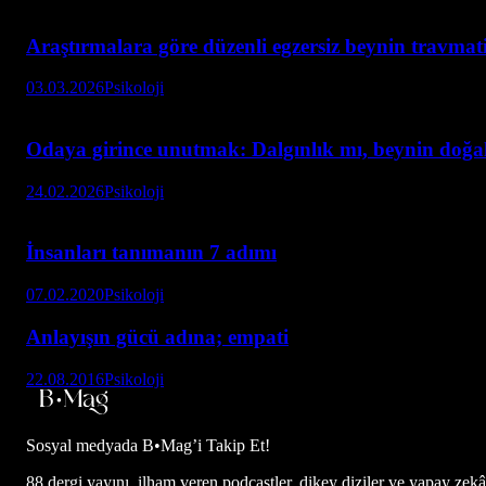
Araştırmalara göre düzenli egzersiz beynin travmatik
03.03.2026
Psikoloji
Odaya girince unutmak: Dalgınlık mı, beynin doğal 
24.02.2026
Psikoloji
İnsanları tanımanın 7 adımı
07.02.2020
Psikoloji
Anlayışın gücü adına; empati
22.08.2016
Psikoloji
Sosyal medyada
B•Mag’i Takip Et!
88 dergi yayını, ilham veren podcastler, dikey diziler ve yapay zekâ d