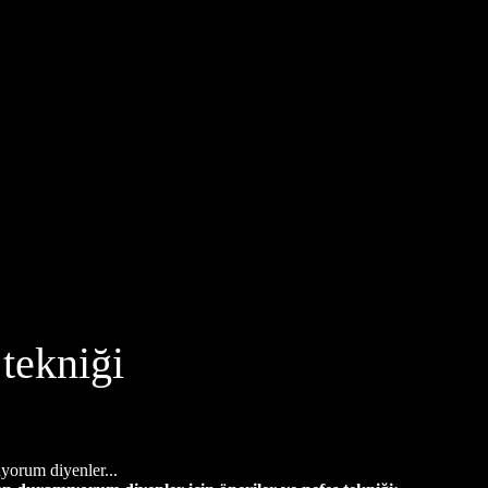
tekniği
yorum diyenler...