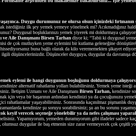
Formsante arşivinden bu makalemize bakabilirsiniz... İşte yemeden
aşayınca. Duygu durumunuz ne olursa olsun içinizdeki fırtınanın s
mak istediğiniz ilk şey yemek yemeye yönelmek mi? Acıkmadığınız hal
rsunuz? Duygusal boşluklarınızı yemek yiyerek mi doldurmaya çalışıyo
ı ve Aile Danışmanı Birsen Tarhan
diyor ki; “Tabii ki duygusal yem
isi de çok mutluyken yeme eylemini bir kutlama geleneğine dönüştürebi
ssediyorsanız buna bağlı olarak da kilo verememekten şikayet ediyorsan
la ilgili düşüncelerinizdir. Düşünceler duyguya, duygular da davranışa 
yemek eylemi ile hangi duygunun boşluğunu doldurmaya çalışıyorsu
endinize alternatif rahatlama yolları bulabilirsiniz. Yemek yeme isteği 
ksiniz. İletişim Uzmanı ve Aile Danışmanı
Birsen Tarhan,
kendinize so
mak için veya bir başarının ardından kendinizi ya da çocuğunuzu yemek 
ici rahatlamalar yaşayabilirsiniz. Sonrasında kaçınılmaz pişmanlık duy
 zamanlarda kendinize şu soruyu sorabilirsiniz; şu an bu sorunu yaşam
ok keyif verecek seçeneğe yönelebilir ya da nefes çalışması yaparak
melisiniz. Yapamıyorum, yemeden duramıyorum gibi ifadeler sadece kaçış
 olumsuz duygular ile baş etmenin size zarar vermeyecek çok çeşitli yol