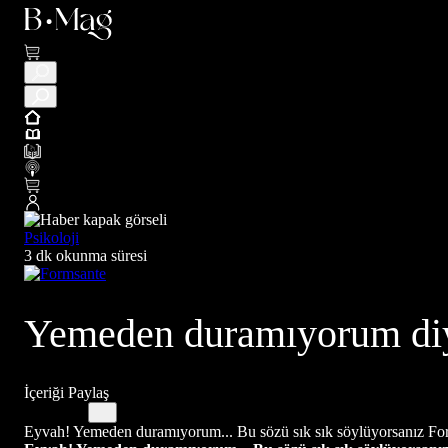
Psikoloji
3 dk okunma süresi
Yemeden duramıyorum diyen
İçeriği Paylaş
Eyvah! Yemeden duramıyorum... Bu sözü sık sık söylüyorsanız Form