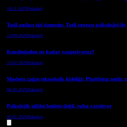
18.11.2025
Psikoloji
Tatil anıları sizi üzmesin: Tatil sonrası psikolojisi il
22.09.2025
Psikoloji
Kendimizden ne kadar vazgeçiyoruz?
23.07.2025
Psikoloji
Modern çağın teknolojik köleliği: Phubbing nedir, 
06.05.2025
Psikoloji
Psikolojik şiddet bedeni değil, ruhu yaralıyor
05.01.2025
Psikoloji