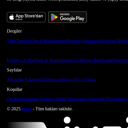
Dergiler
Tüm Dergiler
Ceo Life
Formsante
Maison Française
All About Histo
History Of War
How It Works
İstanbul Life
Kore Pop
Pozitif
Start Up
Sayfalar
Abonelik Paketleri
Hakkımızda
Künye
Bize Ulaşın
Koşullar
Ön Bilgilendirme Formu
Gizlilik Sözleşmesi
Abonelik Sözleşmesi
© 2025
bmag
- Tüm hakları saklıdır.