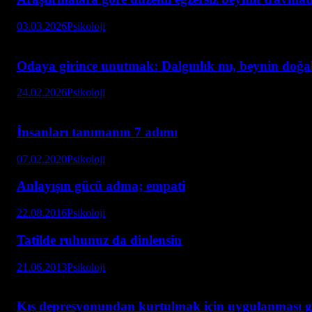
03.03.2026
Psikoloji
Odaya girince unutmak: Dalgınlık mı, beynin doğal 
24.02.2026
Psikoloji
İnsanları tanımanın 7 adımı
07.02.2020
Psikoloji
Anlayışın gücü adına; empati
22.08.2016
Psikoloji
Tatilde ruhunuz da dinlensin
21.06.2013
Psikoloji
Kış depresyonundan kurtulmak için uygulanması ge