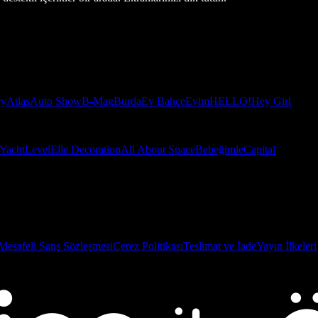
ry
Atlas
Auto Show
B-Mag
Burda
Ev Bahçe
Evim
HELLO!
Hey Girl
Yacht
Level
Elle Decoration
All About Space
Bebeğimle
Capital
Mesafeli Satış Sözleşmesi
Çerez Politikası
Teslimat ve İade
Yayın İlkeleri