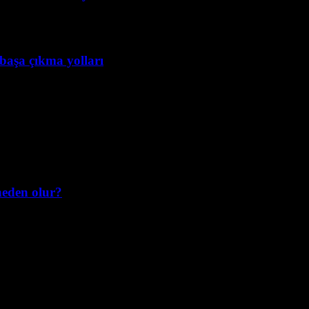
e başa çıkma yolları
neden olur?