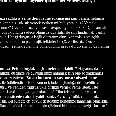
 duramıyorum diyenler için öneriler ve nefes tekniği:
izi sağlıksız yeme döngüsüne sokmasına izin vermemelisiniz.
de kendinizi sık sık yemek yerken mi buluyorsunuz? Yemek
rsunuz? Cevaplarınız evet ise “duygusal yeme bozukluğu” sarmalı
e bozukluğunu sadece olumsuz duygular ile sınırlandırmak yanlış
lir. Hangi duyguya bağlı olursanız olun, kontrolsüz ve açlık
ız bu sorunu psikolojik telkinler ile çözebilirsiniz. Öncelikle
dönüşür. Yemek eylemine yöneldiğiniz sırada durup sizi bu davranışa
nuz? Peki o boşluk başka nelerle dolabilir?
Hayatınızda sizi
anlıktır, düşünce ve duygularınızı anlamak için birkaç dakikanızı
rmanızı istiyor;
‘Şu an bu sorunu yaşamıyor olsaydım ne
ile ödüllendirmek de zaman içinde alışkanlığa dönüşebilir ve
gusu ve yeniden mutsuzlukla birlikte yemek yeme isteği. İşte
ıyor olsaydım ne yapıyor olurdum? Film izlemek, spor yapmak,
 kısa sürede rahatlayabilirsiniz.
Ayrıca günlük rutinleriniz
tır. Bu süreçte en büyük desteğiniz kendinize inancınız olmalıdır.
ları olmakla birlikte en kesin çözümü bir uzman desteği almaktır.”