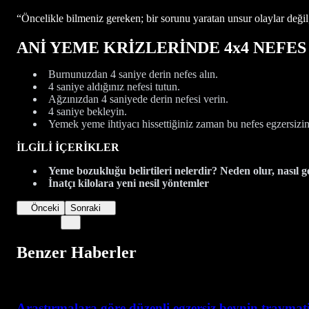
“Öncelikle bilmeniz gereken; bir sorunu yaratan unsur olaylar değil, 
ANİ YEME KRİZLERİNDE 4x4 NEFE
Burnunuzdan 4 saniye derin nefes alın.
4 saniye aldığınız nefesi tutun.
Ağzınızdan 4 saniyede derin nefesi verin.
4 saniye bekleyin.
Yemek yeme ihtiyacı hissettiğiniz zaman bu nefes egzersizin
İLGİLİ İÇERİKLER
Yeme bozukluğu belirtileri nelerdir? Neden olur, nasıl g
İnatçı kilolara yeni nesil yöntemler
Önceki
Sonraki
Benzer Haberler
Araştırmalara göre düzenli egzersiz beynin travmatik