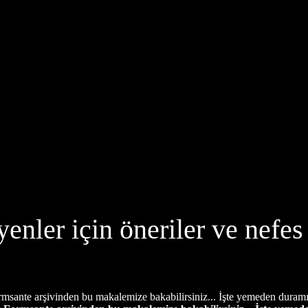
ler için öneriler ve nefes 
sante arşivinden bu makalemize bakabilirsiniz... İşte yemeden duramı