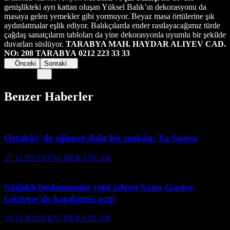
genişlikteki ayrı kattan oluşan Yüksel Balık’ın dekorasyonu da
masaya gelen yemekler gibi yormuyor. Beyaz masa örtülerine şık
aydınlatmalar eşlik ediyor. Balıkçılarda ender rastlayacağımız türde
çağdaş sanatçıların tabloları da yine dekorasyonla uyumlu bir şekilde
duvarları süslüyor.
TARABYA MAH. HAYDAR ALIYEV CAD.
NO: 208 TARABYA
0212 223 33 33
Önceki
Sonraki
Benzer Haberler
Ortaköy’de eğlence dolu bir mekân: Ya Sonra
27.12.2021
YENİ MEKANLAR
Sağlıklı beslenmenin yeni adresi Sano Gastro
Göztepe’de kapılarını açtı!
18.12.2024
YENİ MEKANLAR