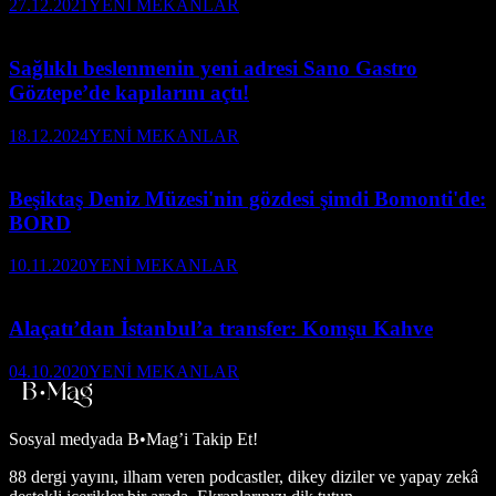
27.12.2021
YENİ MEKANLAR
Sağlıklı beslenmenin yeni adresi Sano Gastro
Göztepe’de kapılarını açtı!
18.12.2024
YENİ MEKANLAR
Beşiktaş Deniz Müzesi'nin gözdesi şimdi Bomonti'de:
BORD
10.11.2020
YENİ MEKANLAR
Alaçatı’dan İstanbul’a transfer: Komşu Kahve
04.10.2020
YENİ MEKANLAR
Sosyal medyada
B•Mag’i Takip Et!
88 dergi yayını, ilham veren podcastler, dikey diziler ve yapay zekâ