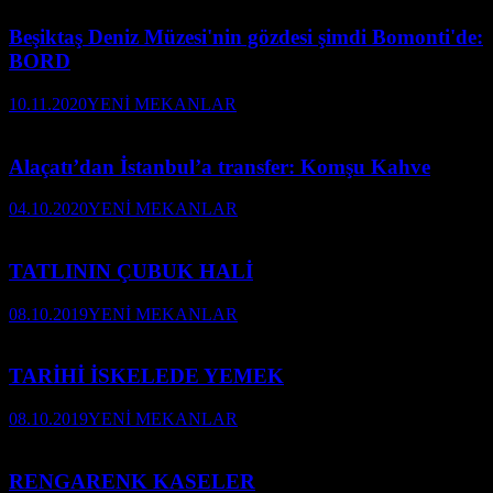
Beşiktaş Deniz Müzesi'nin gözdesi şimdi Bomonti'de:
BORD
10.11.2020
YENİ MEKANLAR
Alaçatı’dan İstanbul’a transfer: Komşu Kahve
04.10.2020
YENİ MEKANLAR
TATLININ ÇUBUK HALİ
08.10.2019
YENİ MEKANLAR
TARİHİ İSKELEDE YEMEK
08.10.2019
YENİ MEKANLAR
RENGARENK KASELER