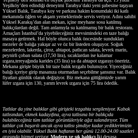
Yeşilköy’den edindiği deneyimi Tarabya’daki yeni şubesine taşıyan
Yüksel Balık, Tarabya koy ve parkına hakim konumdaki iki katlı
mekanında öğlen ve akşam yemeklerinde servis veriyor. Adını sahibi
Yüksel Karakış’dan alan mekan, içine meyhane sosu katılmış
balıkçılardan değil. Tam anlamıyla su katılmamış bir balık restoranı.
Amaçları İstanbul’da yiyebileceğiniz mevsimindeki en taze balığı
masaya getirmek. Hal böyle olunca balık öncesinde sundukları
mezeler de balığa yakışır az ve öz bir listeden oluşuyor. Soğuk
mezelerden, lakerda, çiroz, ahtapot, patlıcan salata, levrek marin,
peynirli çoban salata (17,50 lira), sıcaklardan ise kalamar
ızgara,tereyağında karides (35 lira) ya da ahtapot ızgarayı öneririz.
Mekana girişte büyük bir taze balık tezgahı bulunuyor. Yiyeceğiniz
balığı içeriye girip masanıza oturmadan seçebilme şansınız var. Balık
fiyatları günlük olarak değişiyor. Biz mekana gittiğimizde yarım
lüfer ızgara için 130, yarım levrek ızgara için 75 lira ödedik.
Tatlılar da yine balıklar gibi girişteki tezgahta sergileniyor. Kabak
tatlısından, ekmek kadayıfına, ayva tatlısına bir balıkçıda
bulabileceğiniz tüm tatlılar görüntüleriyle ağız sulandırıyor. Tüm
tatlılar çok başarılı ancak ayva tatlısı şimdiye kadar yediklerimizin
en iyisi olabilir. Yüksel Balık haftanın her günü 12.00-24.00 saatleri
arasında hizmet veriyor.
Modern ve şık balıkçı
İki devasa