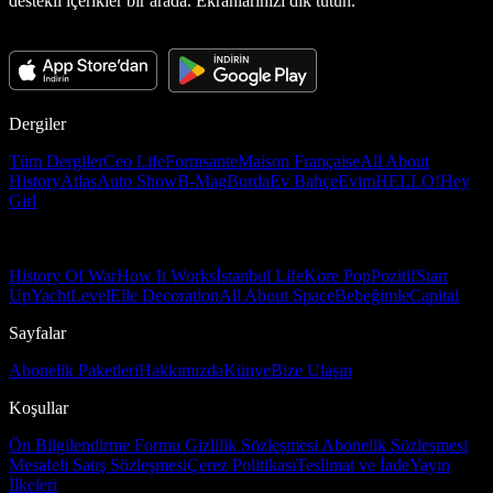
destekli içerikler bir arada. Ekranlarınızı dik tutun.
Dergiler
Tüm Dergiler
Ceo Life
Formsante
Maison Française
All About
History
Atlas
Auto Show
B-Mag
Burda
Ev Bahçe
Evim
HELLO!
Hey
Girl
History Of War
How It Works
İstanbul Life
Kore Pop
Pozitif
Start
Up
Yacht
Level
Elle Decoration
All About Space
Bebeğimle
Capital
Sayfalar
Abonelik Paketleri
Hakkımızda
Künye
Bize Ulaşın
Koşullar
Ön Bilgilendirme Formu
Gizlilik Sözleşmesi
Abonelik Sözleşmesi
Mesafeli Satış Sözleşmesi
Çerez Politikası
Teslimat ve İade
Yayın
İlkeleri